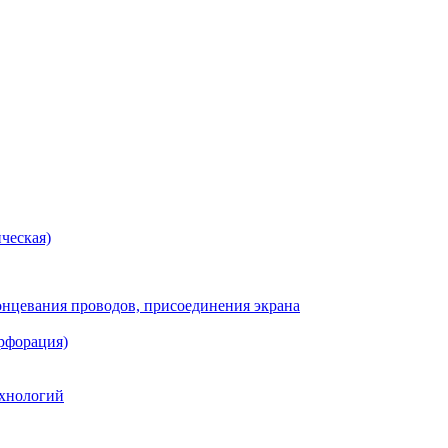
ческая)
онцевания проводов, присоединения экрана
рфорация)
хнологий