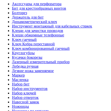
Аксессуары для перфоратора
Бит для крестообразных винтов
Болторез
Держатель для бит
Динамометрический ключ
Инструмент монтажный для кабельных стяжек
Клещи для зачистки проводов
Клещи обжимные телефонные
Ключ гаечный
Ключ Кобра переставной
Ключ комбинированный гаечный
Круглогубцы
Кусачки бокорезы
Лазерный измерительный прибор
Лебедка ручная
Лезвие ножа заменяемое
Маркер
Масленка
Набор бит
Набор инструментов
Набор ключей
Набор отверток
Навесной замок
Ножницы
Ножницы по металлу