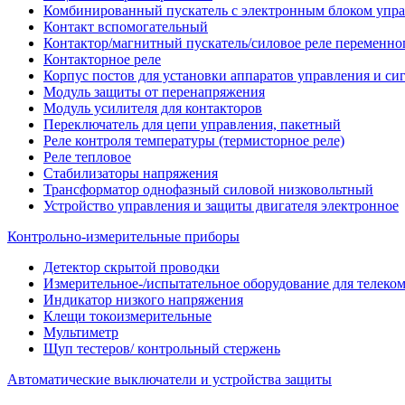
Комбинированный пускатель с электронным блоком упр
Контакт вспомогательный
Контактор/магнитный пускатель/силовое реле переменног
Контакторное реле
Корпус постов для установки аппаратов управления и си
Модуль защиты от перенапряжения
Модуль усилителя для контакторов
Переключатель для цепи управления, пакетный
Реле контроля температуры (термисторное реле)
Реле тепловое
Стабилизаторы напряжения
Трансформатор однофазный силовой низковольтный
Устройство управления и защиты двигателя электронное
Контрольно-измерительные приборы
Детектор скрытой проводки
Измерительное-/испытательное оборудование для телек
Индикатор низкого напряжения
Клещи токоизмерительные
Мультиметр
Щуп тестеров/ контрольный стержень
Автоматические выключатели и устройства защиты