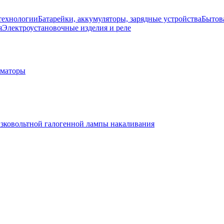
технологии
Батарейки, аккумуляторы, зарядные устройства
Бытов
я
Электроустановочные изделия и реле
рматоры
изковольтной галогенной лампы накаливания