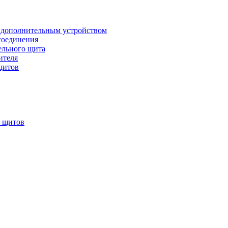
 дополнительным устройством
соединения
ельного щита
ителя
щитов
х щитов