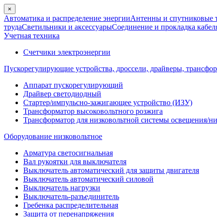
×
Автоматика и распределение энергии
Антенны и спутниковые 
труда
Светильники и аксессуары
Соединение и прокладка кабел
Учетная техника
Счетчики электроэнергии
Пускорегулирующие устройства, дроссели, драйверы, трансфо
Аппарат пускорегулирующий
Драйвер светодиодный
Стартер/импульсно-зажигающее устройство (ИЗУ)
Трансформатор высоковольтного розжига
Трансформатор для низковольтной системы освещения/н
Оборудование низковольтное
Арматура светосигнальная
Вал рукоятки для выключателя
Выключатель автоматический для защиты двигателя
Выключатель автоматический силовой
Выключатель нагрузки
Выключатель-разъединитель
Гребенка распределительная
Защита от перенапряжения