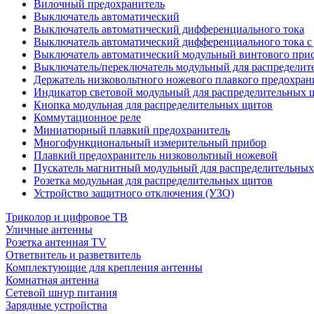
Вилочный предохранитель
Выключатель автоматический
Выключатель автоматический дифференциального тока
Выключатель автоматический дифференциального тока с
Выключатель автоматический модульный винтового при
Выключатель/переключатель модульный для распределит
Держатель низковольтного ножевого плавкого предохран
Индикатор световой модульный для распределительных 
Кнопка модульная для распределительных щитов
Коммутационное реле
Миниатюрный плавкий предохранитель
Многофункциональный измерительный прибор
Плавкий предохранитель низковольтный ножевой
Пускатель магнитный модульный для распределительны
Розетка модульная для распределительных щитов
Устройство защитного отключения (УЗО)
Триколор и цифровое ТВ
Уличные антенны
Розетка антенная TV
Ответвитель и разветвитель
Комплектующие для крепления антенны
Комнатная антенна
Сетевой шнур питания
Зарядные устройства