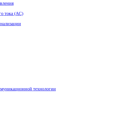
авления
о тока (АС)
гнализации
оммуникационной технологии