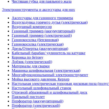
Чистящая губка для паяльного жала
Электроинструменты и аксессуары для них
Аксессуары для газонного триммера
Воздуходувка горячего дутья (электрическая)
Воздушный компрессор
Газонный триммер (аккумуляторный)
Газонный триммер (электрический)
Газонокосилка (бензиновая)
Газонокосилка (электрическая)
Дрель/Отвертка (аккумуляторная)
Кабельный барабан/ удлинитель на катушке
Коронка по бетону
Лобзик (электрический)
Материалы для сварки
Машинка шлифовальная (электрическая)
Многофункциональниый электроинструмент
Мойка высокого давления. Керхер
Настольная электрическая торцовая дисковая пила (полу
Настольный шлифовальный станок
Отрезной абразивный и шлифовальный диск
Паяльный пистолет
Перфоратор (аккумуляторный)
Перфоратор (электрический)