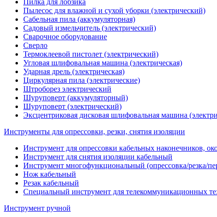
Пилка для лобзика
Пылесос для влажной и сухой уборки (электрический)
Сабельная пила (аккумуляторная)
Садовый измельчитель (электрический)
Сварочное оборудование
Сверло
Термоклеевой пистолет (электрический)
Угловая шлифовальная машина (электрическая)
Ударная дрель (электрическая)
Циркулярная пила (электрические)
Штроборез электрический
Шуруповерт (аккумуляторный)
Шуруповерт (электрический)
Эксцентриковая дисковая шлифовальная машина (электри
Инструменты для опрессовки, резки, снятия изоляции
Инструмент для опрессовки кабельных наконечников, ок
Инструмент для снятия изоляции кабельный
Инструмент многофункциональный (опрессовка/резка/пе
Нож кабельный
Резак кабельный
Специальный инструмент для телекоммуникационных те
Инструмент ручной