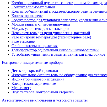
Комбинированный пускатель с электронным блоком упр
Контакт вспомогательный
Контактор/магнитный пускатель/силовое реле переменног
Контакторное реле
Корпус постов для установки аппаратов управления и си
Модуль защиты от перенапряжения
Модуль усилителя для контакторов
Переключатель для цепи управления, пакетный
Реле контроля температуры (термисторное реле)
Реле тепловое
Стабилизаторы напряжения
Трансформатор однофазный силовой низковольтный
Устройство управления и защиты двигателя электронное
Контрольно-измерительные приборы
Детектор скрытой проводки
Измерительное-/испытательное оборудование для телек
Индикатор низкого напряжения
Клещи токоизмерительные
Мультиметр
Щуп тестеров/ контрольный стержень
Автоматические выключатели и устройства защиты