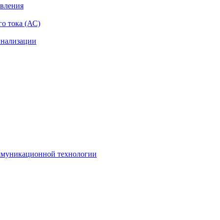
авления
о тока (АС)
гнализации
оммуникационной технологии