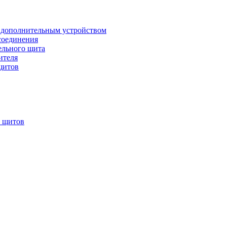
 дополнительным устройством
соединения
ельного щита
ителя
щитов
х щитов