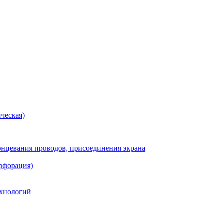
ческая)
онцевания проводов, присоединения экрана
рфорация)
хнологий