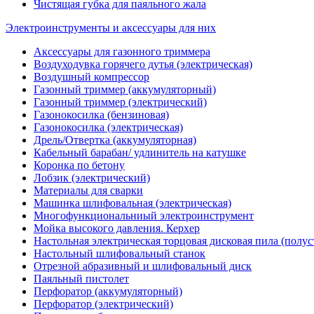
Чистящая губка для паяльного жала
Электроинструменты и аксессуары для них
Аксессуары для газонного триммера
Воздуходувка горячего дутья (электрическая)
Воздушный компрессор
Газонный триммер (аккумуляторный)
Газонный триммер (электрический)
Газонокосилка (бензиновая)
Газонокосилка (электрическая)
Дрель/Отвертка (аккумуляторная)
Кабельный барабан/ удлинитель на катушке
Коронка по бетону
Лобзик (электрический)
Материалы для сварки
Машинка шлифовальная (электрическая)
Многофункциональниый электроинструмент
Мойка высокого давления. Керхер
Настольная электрическая торцовая дисковая пила (полу
Настольный шлифовальный станок
Отрезной абразивный и шлифовальный диск
Паяльный пистолет
Перфоратор (аккумуляторный)
Перфоратор (электрический)