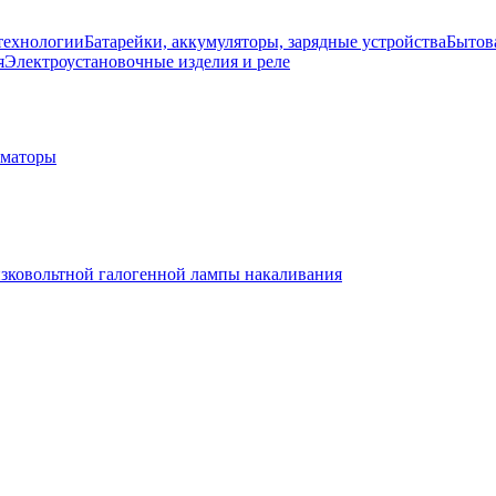
технологии
Батарейки, аккумуляторы, зарядные устройства
Бытов
я
Электроустановочные изделия и реле
рматоры
изковольтной галогенной лампы накаливания