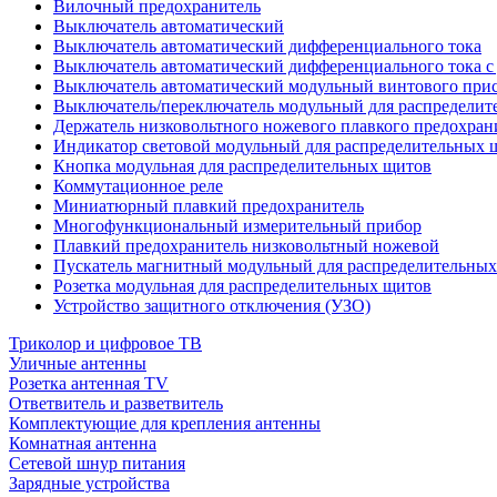
Вилочный предохранитель
Выключатель автоматический
Выключатель автоматический дифференциального тока
Выключатель автоматический дифференциального тока с
Выключатель автоматический модульный винтового при
Выключатель/переключатель модульный для распределит
Держатель низковольтного ножевого плавкого предохран
Индикатор световой модульный для распределительных 
Кнопка модульная для распределительных щитов
Коммутационное реле
Миниатюрный плавкий предохранитель
Многофункциональный измерительный прибор
Плавкий предохранитель низковольтный ножевой
Пускатель магнитный модульный для распределительны
Розетка модульная для распределительных щитов
Устройство защитного отключения (УЗО)
Триколор и цифровое ТВ
Уличные антенны
Розетка антенная TV
Ответвитель и разветвитель
Комплектующие для крепления антенны
Комнатная антенна
Сетевой шнур питания
Зарядные устройства