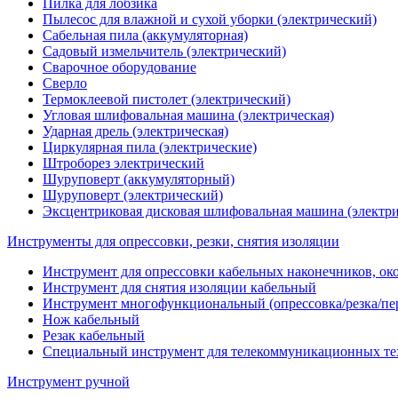
Пилка для лобзика
Пылесос для влажной и сухой уборки (электрический)
Сабельная пила (аккумуляторная)
Садовый измельчитель (электрический)
Сварочное оборудование
Сверло
Термоклеевой пистолет (электрический)
Угловая шлифовальная машина (электрическая)
Ударная дрель (электрическая)
Циркулярная пила (электрические)
Штроборез электрический
Шуруповерт (аккумуляторный)
Шуруповерт (электрический)
Эксцентриковая дисковая шлифовальная машина (электри
Инструменты для опрессовки, резки, снятия изоляции
Инструмент для опрессовки кабельных наконечников, ок
Инструмент для снятия изоляции кабельный
Инструмент многофункциональный (опрессовка/резка/пе
Нож кабельный
Резак кабельный
Специальный инструмент для телекоммуникационных те
Инструмент ручной