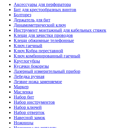
Аксессуары для перфоратора
Бит для крестообразных винтов
Болторез
Держатель для бит
Динамометрический ключ
Инструмент монтажный для кабельных стяжек
Клещи для зачистки проводов
Клещи обжимные телефонные
Ключ гаечный
Ключ Кобра переставной
Ключ комбинированный гаечный
Круглогубцы
Кусачки бокорезы
Лазерный измерительный прибор
Лебедка ручная
Лезвие ножа заменяемое
Маркер
Масленка
Набор бит
Набор инструментов
Набор ключей
Набор отверток
Навесной замок
Ножницы
Ножницы по металлу