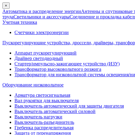
×
Автоматика и распределение энергии
Антенны и спутниковые 
труда
Светильники и аксессуары
Соединение и прокладка кабел
Учетная техника
Счетчики электроэнергии
Пускорегулирующие устройства, дроссели, драйверы, трансфо
Аппарат пускорегулирующий
Драйвер светодиодный
Стартер/импульсно-зажигающее устройство (ИЗУ)
Трансформатор высоковольтного розжига
Трансформатор для низковольтной системы освещения/н
Оборудование низковольтное
Арматура светосигнальная
Вал рукоятки для выключателя
Выключатель автоматический для защиты двигателя
Выключатель автоматический силовой
Выключатель нагрузки
Выключатель-разъединитель
Гребенка распределительная
Защита от перенапряжения