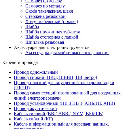
Саморез по дереву
Саморез по металлу
Скоба такелажная, шакл
Стержень резьбовой
Хомут кабельный (стяжка)
Шайба
Шайба пружинная зубчатая
Шайба стопорная с лапкой
Шпилька резьбовая
Аксессуары для электроинструментов
Аксессуары для мойки высокого давления
Кабели и провода
Провод одножильный
Провод гибкий (ПВС, ШВВП, ПВ, ретро)
Провод плоский для внутренней электропроводки
(ПБПП)
Провод самонесущий изолированный для воздушных
линий электропередачи
Провод установочный (ПВ 3 ПВ 1, АПБПП, АПВ)
Провод акустический
Кабель силовой (ВВГ, АВВГ, NYM, ВББШВ)
Кабель гибкий (КГ)
Кабель информационный для передачи данных,