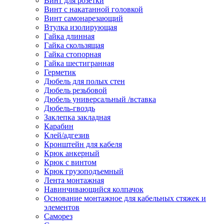
Винт для розетки
Винт с накатанной головкой
Винт самонарезающий
Втулка изолирующая
Гайка длинная
Гайка скользящая
Гайка стопорная
Гайка шестигранная
Герметик
Дюбель для полых стен
Дюбель резьбовой
Дюбель универсальный /вставка
Дюбель-гвоздь
Заклепка закладная
Карабин
Клей/адгезив
Кронштейн для кабеля
Крюк анкерный
Крюк с винтом
Крюк грузоподъемный
Лента монтажная
Навинчивающийся колпачок
Основание монтажное для кабельных стяжек и
элементов
Саморез