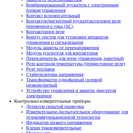
Комбинированный пускатель с электронным
блоком управления
Контакт вспомогательный
Контактор/магнитный пускатель/силовое реле
переменного тока (АС)
Контакторное реле
Корпус постов для установки аппаратов
управления и сигнализации
Модуль защиты от перенапряжения
Модуль усилителя для контакторов
Переключатель для цепи управления, пакетный
Реле контроля температуры (термисторное реле)
Реле тепловое
Стабилизаторы напряжения
Трансформатор однофазный силовой
низковольтный
Устройство управления и защиты двигателя
электронное
Контрольно-измерительные приборы
Детектор скрытой проводки
Измерительное-/испытательное оборудование для
телекоммуникационной технологии
Индикатор низкого напряжения
Клещи токоизмерительные