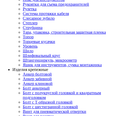
Рукоятки для съема предохранителей
Рулетка
Система протяжки кабеля
Слесарное зубило
Степлер
Струбцина
Тара, упаковка, строительная защитная пленка
Топор
Торцевые кусачки
Уровень
Шило
Шлифовальный круг
Штангенциркуль, микроометр
Ящик для инструментов, сумка монтажника
Изделия крепежные
Анкер болтовой
Анкер забивной
Анкер клиновой
Болт анкерный
Болт с полукруглой головкой и квадратным
подголовком
Болт с Т-образной головкой
Болт с шестигранной головкой
Винт для пневматической отвертки