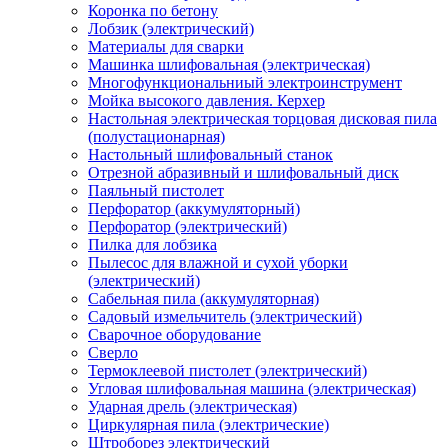
Коронка по бетону
Лобзик (электрический)
Материалы для сварки
Машинка шлифовальная (электрическая)
Многофункциональниый электроинструмент
Мойка высокого давления. Керхер
Настольная электрическая торцовая дисковая пила
(полустационарная)
Настольный шлифовальный станок
Отрезной абразивный и шлифовальный диск
Паяльный пистолет
Перфоратор (аккумуляторный)
Перфоратор (электрический)
Пилка для лобзика
Пылесос для влажной и сухой уборки
(электрический)
Сабельная пила (аккумуляторная)
Садовый измельчитель (электрический)
Сварочное оборудование
Сверло
Термоклеевой пистолет (электрический)
Угловая шлифовальная машина (электрическая)
Ударная дрель (электрическая)
Циркулярная пила (электрические)
Штроборез электрический