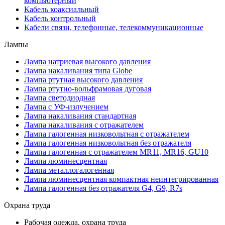
компьютерный
Кабель коаксиальный
Кабель контрольный
Кабели связи, телефонные, телекоммуникационные
Лампы
Лампа натриевая высокого давления
Лампа накаливания типа Globe
Лампа ртутная высокого давления
Лампа ртутно-вольфрамовая дуговая
Лампа светодиодная
Лампа с УФ-излучением
Лампа накаливания стандартная
Лампа накаливания с отражателем
Лампа галогенная низковольтная с отражателем
Лампа галогенная низковольтная без отражателя
Лампа галогенная с отражателем MR11, MR16, GU10
Лампа люминесцентная
Лампа металлогалогенная
Лампа люминесцентная компактная неинтегрированная
Лампа галогенная без отражателя G4, G9, R7s
Охрана труда
Рабочая одежда, охрана труда