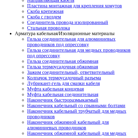
Направляющая кабеля
Пластина монтажная для крепления хомутов
Скоба крепежная
Скоба с гвоздем
Соединитель провода изолированный
Стальная проволока
Арматура кабельная/Изоляционные материалы
Гильза соединительная для алюминиевых
проводников под опрессовку
Гильза соединительная для медных проводников
под опрессовку
Гильза соединительная обжимная
Гильза термоусадочная обжимная
Зажим соединительный, ответвительный
Колпачок термоусадочный разъема
Лубрикант-гель для смазки кабеля
Муфта кабельная концевая
Муфта кабельная соединительная
Наконечник быстроразмыкаемый
Наконечник кабельный со срывными болтами
Наконечник кабельный трубчатый для медных
проводников
Наконечник обжимной кабельный для
алюминиевых проводников
Наконечник обжимной кабельный для медных