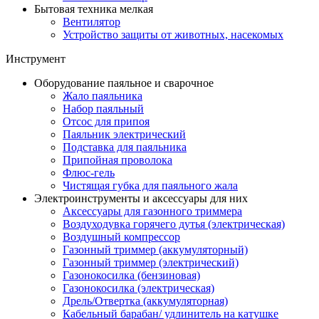
Бытовая техника мелкая
Вентилятор
Устройство защиты от животных, насекомых
Инструмент
Оборудование паяльное и сварочное
Жало паяльника
Набор паяльный
Отсос для припоя
Паяльник электрический
Подставка для паяльника
Припойная проволока
Флюс-гель
Чистящая губка для паяльного жала
Электроинструменты и аксессуары для них
Аксессуары для газонного триммера
Воздуходувка горячего дутья (электрическая)
Воздушный компрессор
Газонный триммер (аккумуляторный)
Газонный триммер (электрический)
Газонокосилка (бензиновая)
Газонокосилка (электрическая)
Дрель/Отвертка (аккумуляторная)
Кабельный барабан/ удлинитель на катушке