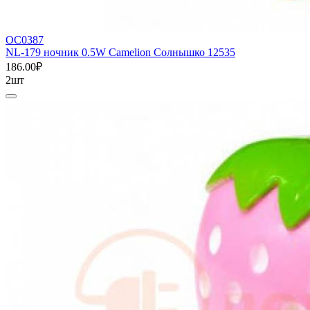
ОС0387
NL-179 ночник 0.5W Camelion Солнышко 12535
186.00₽
2шт