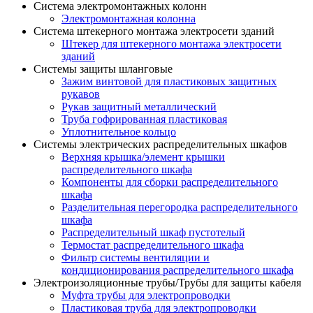
Система электромонтажных колонн
Электромонтажная колонна
Система штекерного монтажа электросети зданий
Штекер для штекерного монтажа электросети
зданий
Системы защиты шланговые
Зажим винтовой для пластиковых защитных
рукавов
Рукав защитный металлический
Труба гофрированная пластиковая
Уплотнительное кольцо
Системы электрических распределительных шкафов
Верхняя крышка/элемент крышки
распределительного шкафа
Компоненты для сборки распределительного
шкафа
Разделительная перегородка распределительного
шкафа
Распределительный шкаф пустотелый
Термостат распределительного шкафа
Фильтр системы вентиляции и
кондиционирования распределительного шкафа
Электроизоляционные трубы/Трубы для защиты кабеля
Муфта трубы для электропроводки
Пластиковая труба для электропроводки