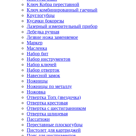
Ключ Кобра переставной
Ключ комбинированный гаечный
Круглогубцы
Кусачки бокорезы
Лазерный измерительный прибор
Лебедка ручная
Лезвие ножа заменяемое
Маркер
Масленка
Набор бит
Набор инструментов
Набор ключей
Набор отверток
Навесной замок
Ножницы
Ножницы по металлу
Ножовка
Отвертка Torx (звездочка)
Отвертка крестовая
Отвертка с шестигранником
Отвертка шлицевая
Пассатижи
Переставные плоскогубцы
Пистолет для картриджей
Пояс для инструментов