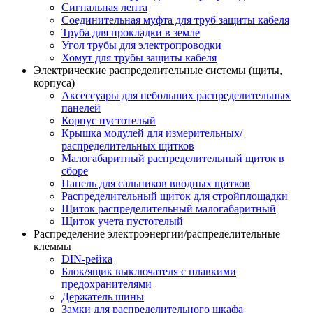
Сигнальная лента
Соединительная муфта для труб защиты кабеля
Труба для прокладки в земле
Угол трубы для электропроводки
Хомут для трубы защиты кабеля
Электрические распределительные системы (щиты,
корпуса)
Аксессуары для небольших распределительных
панелей
Корпус пустотелый
Крышка модулей для измерительных/
распределительных щитков
Малогабаритный распределительный щиток в
сборе
Панель для сальников вводных щитков
Распределительный щиток для стройплощадки
Щиток распределительный малогабаритный
Щиток учета пустотелый
Распределение электроэнергии/распределительные
клеммы
DIN-рейка
Блок/ящик выключателя с плавкими
предохранителями
Держатель шины
Замки для распределительного шкафа