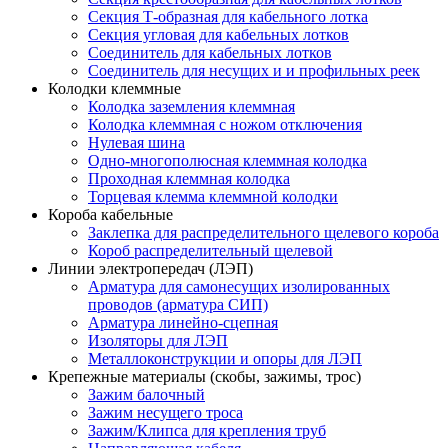
Секция Т-образная для кабельного лотка
Секция угловая для кабельных лотков
Соединитель для кабельных лотков
Соединитель для несущих и и профильных реек
Колодки клеммные
Колодка заземления клеммная
Колодка клеммная с ножом отключения
Нулевая шина
Одно-многополюсная клеммная колодка
Проходная клеммная колодка
Торцевая клемма клеммной колодки
Короба кабельные
Заклепка для распределительного щелевого короба
Короб распределительный щелевой
Линии электропередач (ЛЭП)
Арматура для самонесущих изолированных
проводов (арматура СИП)
Арматура линейно-сцепная
Изоляторы для ЛЭП
Металлоконструкции и опоры для ЛЭП
Крепежные материалы (скобы, зажимы, трос)
Зажим балочный
Зажим несущего троса
Зажим/Клипса для крепления труб