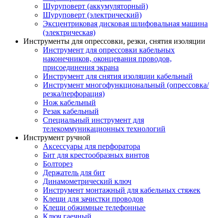
Шуруповерт (аккумуляторный)
Шуруповерт (электрический)
Эксцентриковая дисковая шлифовальная машина
(электрическая)
Инструменты для опрессовки, резки, снятия изоляции
Инструмент для опрессовки кабельных
наконечников, оконцевания проводов,
присоединения экрана
Инструмент для снятия изоляции кабельный
Инструмент многофункциональный (опрессовка/
резка/перфорация)
Нож кабельный
Резак кабельный
Специальный инструмент для
телекоммуникационных технологий
Инструмент ручной
Аксессуары для перфоратора
Бит для крестообразных винтов
Болторез
Держатель для бит
Динамометрический ключ
Инструмент монтажный для кабельных стяжек
Клещи для зачистки проводов
Клещи обжимные телефонные
Ключ гаечный