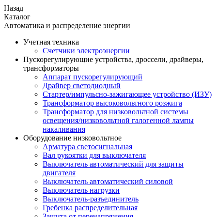
Назад
Каталог
Автоматика и распределение энергии
Учетная техника
Счетчики электроэнергии
Пускорегулирующие устройства, дроссели, драйверы,
трансформаторы
Аппарат пускорегулирующий
Драйвер светодиодный
Стартер/импульсно-зажигающее устройство (ИЗУ)
Трансформатор высоковольтного розжига
Трансформатор для низковольтной системы
освещения/низковольтной галогенной лампы
накаливания
Оборудование низковольтное
Арматура светосигнальная
Вал рукоятки для выключателя
Выключатель автоматический для защиты
двигателя
Выключатель автоматический силовой
Выключатель нагрузки
Выключатель-разъединитель
Гребенка распределительная
Защита от перенапряжения