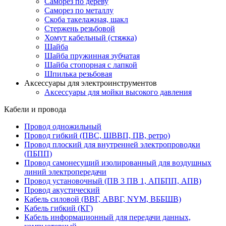
Саморез по дереву
Саморез по металлу
Скоба такелажная, шакл
Стержень резьбовой
Хомут кабельный (стяжка)
Шайба
Шайба пружинная зубчатая
Шайба стопорная с лапкой
Шпилька резьбовая
Аксессуары для электроинструментов
Аксессуары для мойки высокого давления
Кабели и провода
Провод одножильный
Провод гибкий (ПВС, ШВВП, ПВ, ретро)
Провод плоский для внутренней электропроводки
(ПБПП)
Провод самонесущий изолированный для воздушных
линий электропередачи
Провод установочный (ПВ 3 ПВ 1, АПБПП, АПВ)
Провод акустический
Кабель силовой (ВВГ, АВВГ, NYM, ВББШВ)
Кабель гибкий (КГ)
Кабель информационный для передачи данных,