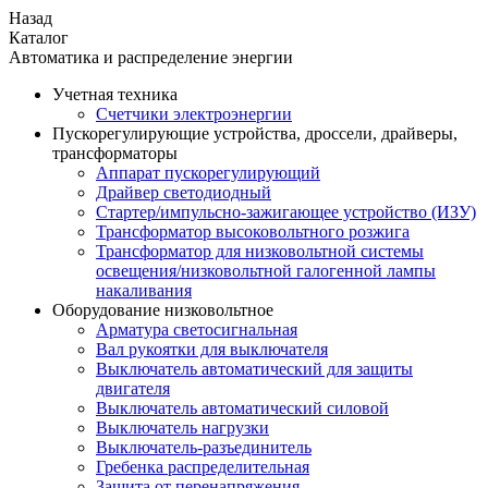
Назад
Каталог
Автоматика и распределение энергии
Учетная техника
Счетчики электроэнергии
Пускорегулирующие устройства, дроссели, драйверы,
трансформаторы
Аппарат пускорегулирующий
Драйвер светодиодный
Стартер/импульсно-зажигающее устройство (ИЗУ)
Трансформатор высоковольтного розжига
Трансформатор для низковольтной системы
освещения/низковольтной галогенной лампы
накаливания
Оборудование низковольтное
Арматура светосигнальная
Вал рукоятки для выключателя
Выключатель автоматический для защиты
двигателя
Выключатель автоматический силовой
Выключатель нагрузки
Выключатель-разъединитель
Гребенка распределительная
Защита от перенапряжения