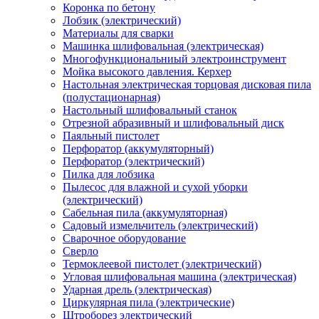
Коронка по бетону
Лобзик (электрический)
Материалы для сварки
Машинка шлифовальная (электрическая)
Многофункциональниый электроинструмент
Мойка высокого давления. Керхер
Настольная электрическая торцовая дисковая пила
(полустационарная)
Настольный шлифовальный станок
Отрезной абразивный и шлифовальный диск
Паяльный пистолет
Перфоратор (аккумуляторный)
Перфоратор (электрический)
Пилка для лобзика
Пылесос для влажной и сухой уборки
(электрический)
Сабельная пила (аккумуляторная)
Садовый измельчитель (электрический)
Сварочное оборудование
Сверло
Термоклеевой пистолет (электрический)
Угловая шлифовальная машина (электрическая)
Ударная дрель (электрическая)
Циркулярная пила (электрические)
Штроборез электрический