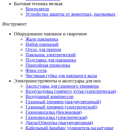
Бытовая техника мелкая
Вентилятор
Устройство защиты от животных, насекомых
Инструмент
Оборудование паяльное и сварочное
Жало паяльника
Набор паяльный
Отсос для припоя
Паяльник электрический
Подставка для паяльника
Припойная проволока
Флюс-гель
Чистящая губка для паяльного жала
Электроинструменты и аксессуары для них
Аксессуары для газонного триммера
Воздуходувка горячего дутья (электрическая)
Воздушный компрессор
Газонный триммер (аккумуляторный)
Газонный триммер (электрический)
Газонокосилка (бензиновая)
Газонокосилка (электрическая)
Дрель/Отвертка (аккумуляторная)
Кабельный барабан/ удлинитель на катушке