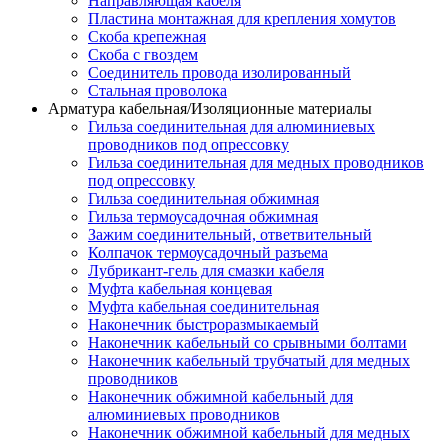
Направляющая кабеля
Пластина монтажная для крепления хомутов
Скоба крепежная
Скоба с гвоздем
Соединитель провода изолированный
Стальная проволока
Арматура кабельная/Изоляционные материалы
Гильза соединительная для алюминиевых
проводников под опрессовку
Гильза соединительная для медных проводников
под опрессовку
Гильза соединительная обжимная
Гильза термоусадочная обжимная
Зажим соединительный, ответвительный
Колпачок термоусадочный разъема
Лубрикант-гель для смазки кабеля
Муфта кабельная концевая
Муфта кабельная соединительная
Наконечник быстроразмыкаемый
Наконечник кабельный со срывными болтами
Наконечник кабельный трубчатый для медных
проводников
Наконечник обжимной кабельный для
алюминиевых проводников
Наконечник обжимной кабельный для медных