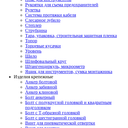
Рукоятки для съема предохранителей
Рулетка
Система протяжки кабеля
Слесарное зубило
Степлер
Струбцина
Тара, упаковка, строительная защитная пленка
Топор
Торцевые кусачки
Уровень
Шило
Шлифовальный круг
Штангенциркуль, микроометр
Ящик для инструментов, сумка монтажника
Изделия крепежные
Анкер болтовой
Анкер забивной
Анкер клиновой
Болт анкерный
Болт с полукруглой головкой и квадратным
подголовком
Болт с Т-образной головкой
Болт с шестигранной головкой
Винт для пневматической отвертки