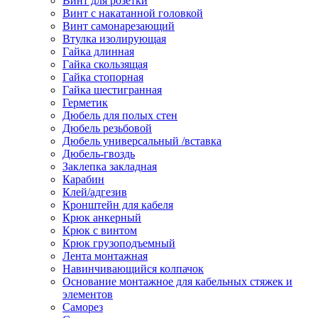
Винт для розетки
Винт с накатанной головкой
Винт самонарезающий
Втулка изолирующая
Гайка длинная
Гайка скользящая
Гайка стопорная
Гайка шестигранная
Герметик
Дюбель для полых стен
Дюбель резьбовой
Дюбель универсальный /вставка
Дюбель-гвоздь
Заклепка закладная
Карабин
Клей/адгезив
Кронштейн для кабеля
Крюк анкерный
Крюк с винтом
Крюк грузоподъемный
Лента монтажная
Навинчивающийся колпачок
Основание монтажное для кабельных стяжек и
элементов
Саморез