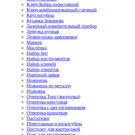
Ключ Кобра переставной
Ключ комбинированный гаечный
Круглогубцы
Кусачки бокорезы
Лазерный измерительный прибор
Лебедка ручная
Лезвие ножа заменяемое
Маркер
Масленка
Набор бит
Набор инструментов
Набор ключей
Набор отверток
Навесной замок
Ножницы
Ножницы по металлу
Ножовка
Отвертка Torx (звездочка)
Отвертка крестовая
Отвертка с шестигранником
Отвертка шлицевая
Пассатижи
Переставные плоскогубцы
Пистолет для картриджей
Пояс для инструментов