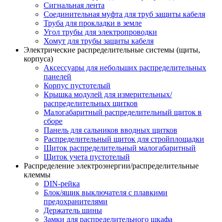
Сигнальная лента
Соединительная муфта для труб защиты кабеля
Труба для прокладки в земле
Угол трубы для электропроводки
Хомут для трубы защиты кабеля
Электрические распределительные системы (щиты,
корпуса)
Аксессуары для небольших распределительных
панелей
Корпус пустотелый
Крышка модулей для измерительных/
распределительных щитков
Малогабаритный распределительный щиток в
сборе
Панель для сальников вводных щитков
Распределительный щиток для стройплощадки
Щиток распределительный малогабаритный
Щиток учета пустотелый
Распределение электроэнергии/распределительные
клеммы
DIN-рейка
Блок/ящик выключателя с плавкими
предохранителями
Держатель шины
Замки для распределительного шкафа