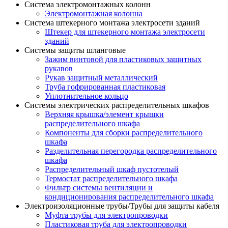
Система электромонтажных колонн
Электромонтажная колонна
Система штекерного монтажа электросети зданий
Штекер для штекерного монтажа электросети
зданий
Системы защиты шланговые
Зажим винтовой для пластиковых защитных
рукавов
Рукав защитный металлический
Труба гофрированная пластиковая
Уплотнительное кольцо
Системы электрических распределительных шкафов
Верхняя крышка/элемент крышки
распределительного шкафа
Компоненты для сборки распределительного
шкафа
Разделительная перегородка распределительного
шкафа
Распределительный шкаф пустотелый
Термостат распределительного шкафа
Фильтр системы вентиляции и
кондиционирования распределительного шкафа
Электроизоляционные трубы/Трубы для защиты кабеля
Муфта трубы для электропроводки
Пластиковая труба для электропроводки