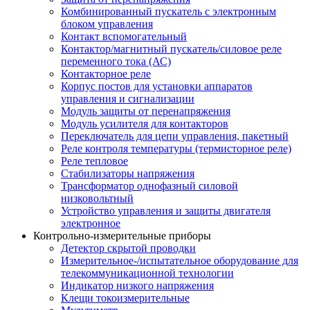
Комбинированный пускатель с электронным
блоком управления
Контакт вспомогательный
Контактор/магнитный пускатель/силовое реле
переменного тока (АС)
Контакторное реле
Корпус постов для установки аппаратов
управления и сигнализации
Модуль защиты от перенапряжения
Модуль усилителя для контакторов
Переключатель для цепи управления, пакетный
Реле контроля температуры (термисторное реле)
Реле тепловое
Стабилизаторы напряжения
Трансформатор однофазный силовой
низковольтный
Устройство управления и защиты двигателя
электронное
Контрольно-измерительные приборы
Детектор скрытой проводки
Измерительное-/испытательное оборудование для
телекоммуникационной технологии
Индикатор низкого напряжения
Клещи токоизмерительные