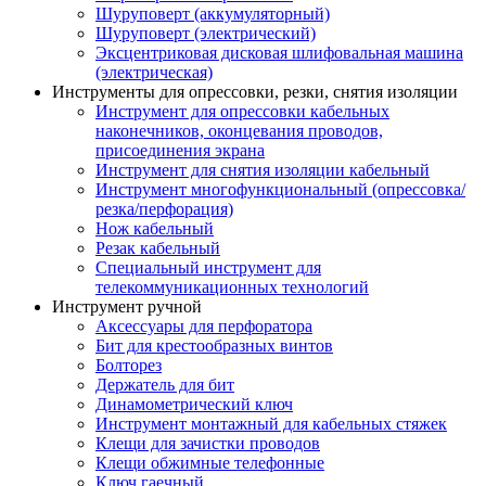
Шуруповерт (аккумуляторный)
Шуруповерт (электрический)
Эксцентриковая дисковая шлифовальная машина
(электрическая)
Инструменты для опрессовки, резки, снятия изоляции
Инструмент для опрессовки кабельных
наконечников, оконцевания проводов,
присоединения экрана
Инструмент для снятия изоляции кабельный
Инструмент многофункциональный (опрессовка/
резка/перфорация)
Нож кабельный
Резак кабельный
Специальный инструмент для
телекоммуникационных технологий
Инструмент ручной
Аксессуары для перфоратора
Бит для крестообразных винтов
Болторез
Держатель для бит
Динамометрический ключ
Инструмент монтажный для кабельных стяжек
Клещи для зачистки проводов
Клещи обжимные телефонные
Ключ гаечный