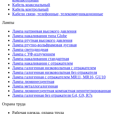
компьютерный
Кабель коаксиальный
Кабель контрольный
Кабели связи, телефонные, телекоммуникационные
Лампы
Лампа натриевая высокого давления
Лампа накаливания типа Globe
Лампа ртутная высокого давления
Лампа ртутно-вольфрамовая дуговая
Лампа светодиодная
Лампа с УФ-излучением
Лампа накаливания стандартная
Лампа накаливания с отражателем
Лампа галогенная низковольтная с отражателем
Лампа галогенная низковольтная без отражателя
Лампа галогенная с отражателем MR11, MR16, GU10
Лампа люминесцентная
Лампа металлогалогенная
Лампа люминесцентная компактная неинтегрированная
Лампа галогенная без отражателя G4, G9, R7s
Охрана труда
Рабочая одежда, охрана труда