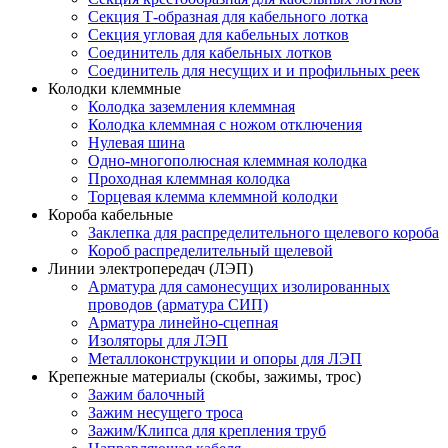
Секция Т-образная для кабельного лотка
Секция угловая для кабельных лотков
Соединитель для кабельных лотков
Соединитель для несущих и и профильных реек
Колодки клеммные
Колодка заземления клеммная
Колодка клеммная с ножом отключения
Нулевая шина
Одно-многополюсная клеммная колодка
Проходная клеммная колодка
Торцевая клемма клеммной колодки
Короба кабельные
Заклепка для распределительного щелевого короба
Короб распределительный щелевой
Линии электропередач (ЛЭП)
Арматура для самонесущих изолированных
проводов (арматура СИП)
Арматура линейно-сцепная
Изоляторы для ЛЭП
Металлоконструкции и опоры для ЛЭП
Крепежные материалы (скобы, зажимы, трос)
Зажим балочный
Зажим несущего троса
Зажим/Клипса для крепления труб