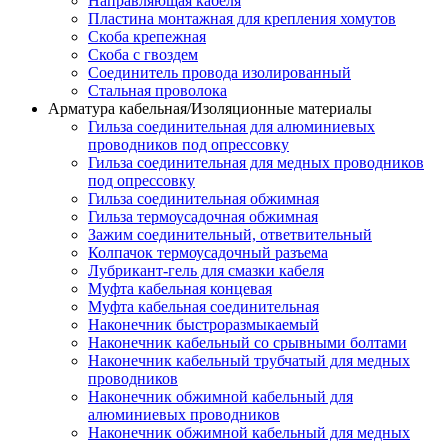
Направляющая кабеля
Пластина монтажная для крепления хомутов
Скоба крепежная
Скоба с гвоздем
Соединитель провода изолированный
Стальная проволока
Арматура кабельная/Изоляционные материалы
Гильза соединительная для алюминиевых
проводников под опрессовку
Гильза соединительная для медных проводников
под опрессовку
Гильза соединительная обжимная
Гильза термоусадочная обжимная
Зажим соединительный, ответвительный
Колпачок термоусадочный разъема
Лубрикант-гель для смазки кабеля
Муфта кабельная концевая
Муфта кабельная соединительная
Наконечник быстроразмыкаемый
Наконечник кабельный со срывными болтами
Наконечник кабельный трубчатый для медных
проводников
Наконечник обжимной кабельный для
алюминиевых проводников
Наконечник обжимной кабельный для медных