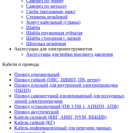
Саморез по дереву
Саморез по металлу
Скоба такелажная, шакл
Стержень резьбовой
Хомут кабельный (стяжка)
Шайба
Шайба пружинная зубчатая
Шайба стопорная с лапкой
Шпилька резьбовая
Аксессуары для электроинструментов
Аксессуары для мойки высокого давления
Кабели и провода
Провод одножильный
Провод гибкий (ПВС, ШВВП, ПВ, ретро)
Провод плоский для внутренней электропроводки
(ПБПП)
Провод самонесущий изолированный для воздушных
линий электропередачи
Провод установочный (ПВ 3 ПВ 1, АПБПП, АПВ)
Провод акустический
Кабель силовой (ВВГ, АВВГ, NYM, ВББШВ)
Кабель гибкий (КГ)
Кабель информационный для передачи данных,