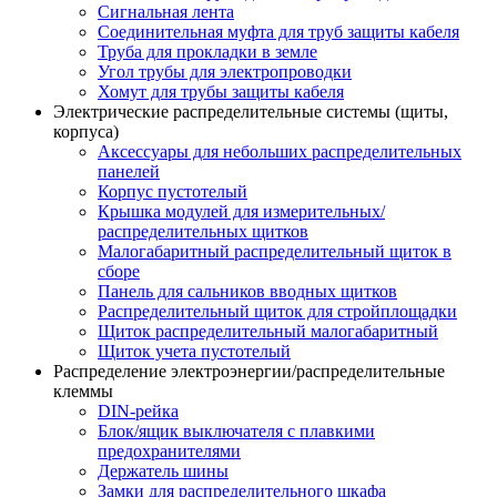
Сигнальная лента
Соединительная муфта для труб защиты кабеля
Труба для прокладки в земле
Угол трубы для электропроводки
Хомут для трубы защиты кабеля
Электрические распределительные системы (щиты,
корпуса)
Аксессуары для небольших распределительных
панелей
Корпус пустотелый
Крышка модулей для измерительных/
распределительных щитков
Малогабаритный распределительный щиток в
сборе
Панель для сальников вводных щитков
Распределительный щиток для стройплощадки
Щиток распределительный малогабаритный
Щиток учета пустотелый
Распределение электроэнергии/распределительные
клеммы
DIN-рейка
Блок/ящик выключателя с плавкими
предохранителями
Держатель шины
Замки для распределительного шкафа