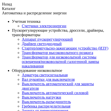
Назад
Каталог
Автоматика и распределение энергии
Учетная техника
Счетчики электроэнергии
Пускорегулирующие устройства, дроссели, драйверы,
трансформаторы
Аппарат пускорегулирующий
Драйвер светодиодный
Стартер/импульсно-зажигающее устройство (ИЗУ)
Трансформатор высоковольтного розжига
Трансформатор для низковольтной системы
освещения/низковольтной галогенной лампы
накаливания
Оборудование низковольтное
Арматура светосигнальная
Вал рукоятки для выключателя
Выключатель автоматический для защиты
двигателя
Выключатель автоматический силовой
Выключатель нагрузки
Выключатель-разъединитель
Гребенка распределительная
Защита от перенапряжения