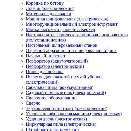
Коронка по бетону
Лобзик (электрический)
Материалы для сварки
Машинка шлифовальная (электрическая)
Многофункциональниый электроинструмент
Мойка высокого давления. Керхер
Настольная электрическая торцовая дисковая пила
(полустационарная)
Настольный шлифовальный станок
Отрезной абразивный и шлифовальный диск
Паяльный пистолет
Перфоратор (аккумуляторный)
Перфоратор (электрический)
Пилка для лобзика
Пылесос для влажной и сухой уборки
(электрический)
Сабельная пила (аккумуляторная)
Садовый измельчитель (электрический)
Сварочное оборудование
Сверло
Термоклеевой пистолет (электрический)
Угловая шлифовальная машина (электрическая)
Ударная дрель (электрическая)
Циркулярная пила (электрические)
Штроборез электрический