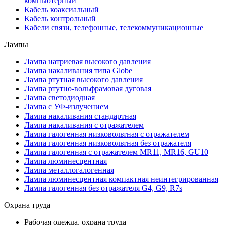
компьютерный
Кабель коаксиальный
Кабель контрольный
Кабели связи, телефонные, телекоммуникационные
Лампы
Лампа натриевая высокого давления
Лампа накаливания типа Globe
Лампа ртутная высокого давления
Лампа ртутно-вольфрамовая дуговая
Лампа светодиодная
Лампа с УФ-излучением
Лампа накаливания стандартная
Лампа накаливания с отражателем
Лампа галогенная низковольтная с отражателем
Лампа галогенная низковольтная без отражателя
Лампа галогенная с отражателем MR11, MR16, GU10
Лампа люминесцентная
Лампа металлогалогенная
Лампа люминесцентная компактная неинтегрированная
Лампа галогенная без отражателя G4, G9, R7s
Охрана труда
Рабочая одежда, охрана труда