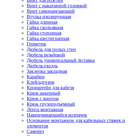
Винт для розетки
Винт с накатанной головкой
Винт самонарезающий
Втулка изолирующая
Гайка длинная
Гайка скользящая
Гайка стопорная
Гайка шестигранная
Герметик
Дюбель для полых стен
Дюбель резьбовой
Дюбель универсальный /вставка
Дюбель-гвоздь
Заклепка закладная
Карабин
Клей/адгезив
Кронштейн для кабеля
Крюк анкерный
Крюк с винтом
Крюк грузоподъемный
Лента монтажная
Навинчивающийся колпачок
Основание монтажное для кабельных стяжек и
элементов
Саморез