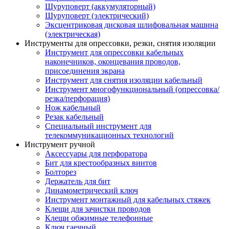
Шуруповерт (аккумуляторный)
Шуруповерт (электрический)
Эксцентриковая дисковая шлифовальная машина
(электрическая)
Инструменты для опрессовки, резки, снятия изоляции
Инструмент для опрессовки кабельных
наконечников, оконцевания проводов,
присоединения экрана
Инструмент для снятия изоляции кабельный
Инструмент многофункциональный (опрессовка/
резка/перфорация)
Нож кабельный
Резак кабельный
Специальный инструмент для
телекоммуникационных технологий
Инструмент ручной
Аксессуары для перфоратора
Бит для крестообразных винтов
Болторез
Держатель для бит
Динамометрический ключ
Инструмент монтажный для кабельных стяжек
Клещи для зачистки проводов
Клещи обжимные телефонные
Ключ гаечный