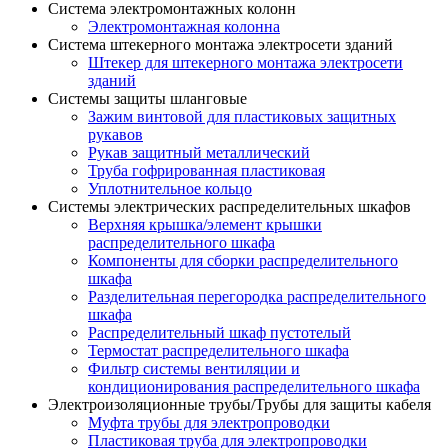
Система электромонтажных колонн
Электромонтажная колонна
Система штекерного монтажа электросети зданий
Штекер для штекерного монтажа электросети
зданий
Системы защиты шланговые
Зажим винтовой для пластиковых защитных
рукавов
Рукав защитный металлический
Труба гофрированная пластиковая
Уплотнительное кольцо
Системы электрических распределительных шкафов
Верхняя крышка/элемент крышки
распределительного шкафа
Компоненты для сборки распределительного
шкафа
Разделительная перегородка распределительного
шкафа
Распределительный шкаф пустотелый
Термостат распределительного шкафа
Фильтр системы вентиляции и
кондиционирования распределительного шкафа
Электроизоляционные трубы/Трубы для защиты кабеля
Муфта трубы для электропроводки
Пластиковая труба для электропроводки