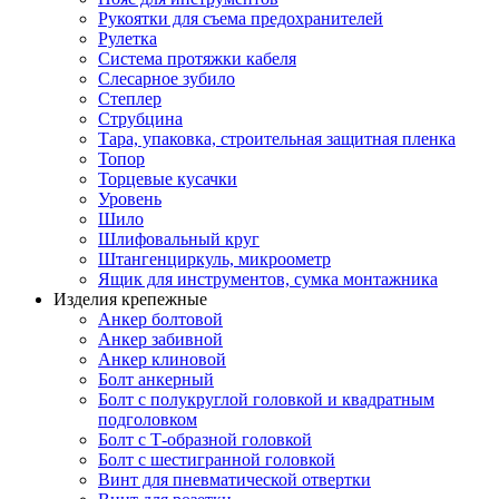
Рукоятки для съема предохранителей
Рулетка
Система протяжки кабеля
Слесарное зубило
Степлер
Струбцина
Тара, упаковка, строительная защитная пленка
Топор
Торцевые кусачки
Уровень
Шило
Шлифовальный круг
Штангенциркуль, микроометр
Ящик для инструментов, сумка монтажника
Изделия крепежные
Анкер болтовой
Анкер забивной
Анкер клиновой
Болт анкерный
Болт с полукруглой головкой и квадратным
подголовком
Болт с Т-образной головкой
Болт с шестигранной головкой
Винт для пневматической отвертки