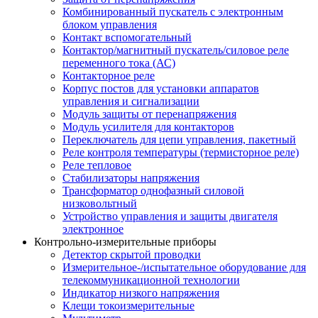
Комбинированный пускатель с электронным
блоком управления
Контакт вспомогательный
Контактор/магнитный пускатель/силовое реле
переменного тока (АС)
Контакторное реле
Корпус постов для установки аппаратов
управления и сигнализации
Модуль защиты от перенапряжения
Модуль усилителя для контакторов
Переключатель для цепи управления, пакетный
Реле контроля температуры (термисторное реле)
Реле тепловое
Стабилизаторы напряжения
Трансформатор однофазный силовой
низковольтный
Устройство управления и защиты двигателя
электронное
Контрольно-измерительные приборы
Детектор скрытой проводки
Измерительное-/испытательное оборудование для
телекоммуникационной технологии
Индикатор низкого напряжения
Клещи токоизмерительные