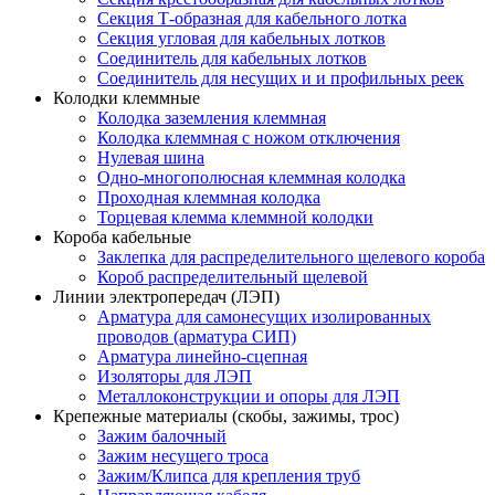
Секция Т-образная для кабельного лотка
Секция угловая для кабельных лотков
Соединитель для кабельных лотков
Соединитель для несущих и и профильных реек
Колодки клеммные
Колодка заземления клеммная
Колодка клеммная с ножом отключения
Нулевая шина
Одно-многополюсная клеммная колодка
Проходная клеммная колодка
Торцевая клемма клеммной колодки
Короба кабельные
Заклепка для распределительного щелевого короба
Короб распределительный щелевой
Линии электропередач (ЛЭП)
Арматура для самонесущих изолированных
проводов (арматура СИП)
Арматура линейно-сцепная
Изоляторы для ЛЭП
Металлоконструкции и опоры для ЛЭП
Крепежные материалы (скобы, зажимы, трос)
Зажим балочный
Зажим несущего троса
Зажим/Клипса для крепления труб