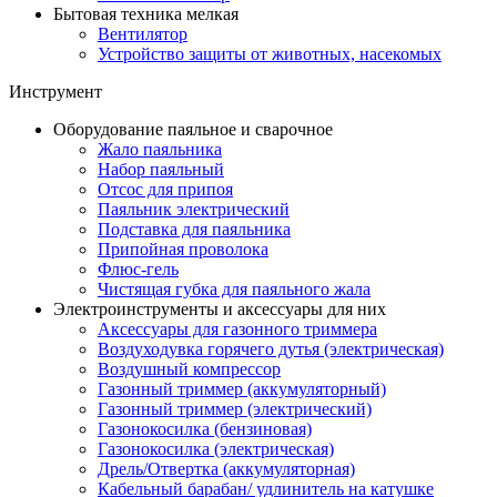
Бытовая техника мелкая
Вентилятор
Устройство защиты от животных, насекомых
Инструмент
Оборудование паяльное и сварочное
Жало паяльника
Набор паяльный
Отсос для припоя
Паяльник электрический
Подставка для паяльника
Припойная проволока
Флюс-гель
Чистящая губка для паяльного жала
Электроинструменты и аксессуары для них
Аксессуары для газонного триммера
Воздуходувка горячего дутья (электрическая)
Воздушный компрессор
Газонный триммер (аккумуляторный)
Газонный триммер (электрический)
Газонокосилка (бензиновая)
Газонокосилка (электрическая)
Дрель/Отвертка (аккумуляторная)
Кабельный барабан/ удлинитель на катушке