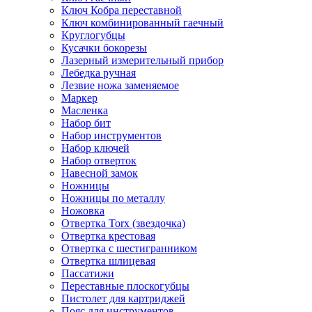
Ключ Кобра переставной
Ключ комбинированный гаечный
Круглогубцы
Кусачки бокорезы
Лазерный измерительный прибор
Лебедка ручная
Лезвие ножа заменяемое
Маркер
Масленка
Набор бит
Набор инструментов
Набор ключей
Набор отверток
Навесной замок
Ножницы
Ножницы по металлу
Ножовка
Отвертка Torx (звездочка)
Отвертка крестовая
Отвертка с шестигранником
Отвертка шлицевая
Пассатижи
Переставные плоскогубцы
Пистолет для картриджей
Пояс для инструментов