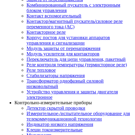
Комбинированный пускатель с электронным
блоком управления
Контакт вспомогательный
Контактор/магнитный пускатель/силовое реле
переменного тока (АС)
Контакторное реле
Корпус постов для установки аппаратов
управления и сигнализации
Модуль защиты от перенапряжения
Модуль усилителя для контакторов
Переключатель для цепи управления, пакетный
Реле контроля температуры (термисторное реле)
Реле тепловое
Стабилизаторы напряжения
Трансформатор однофазный силовой
низковольтный
Устройство управления и защиты двигателя
электронное
Контрольно-измерительные приборы
Детектор скрытой проводки
Измерительное-/испытательное оборудование для
телекоммуникационной технологии
Индикатор низкого напряжения
Клещи токоизмерительные