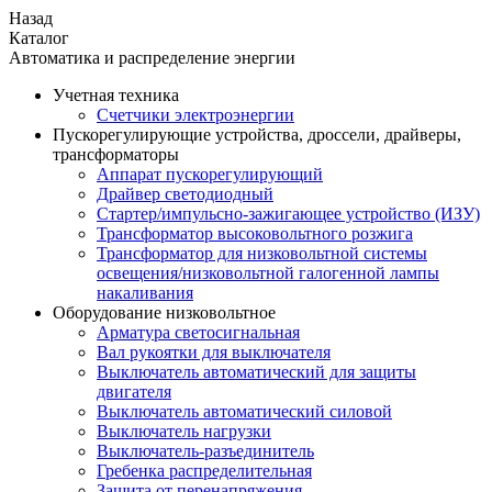
Назад
Каталог
Автоматика и распределение энергии
Учетная техника
Счетчики электроэнергии
Пускорегулирующие устройства, дроссели, драйверы,
трансформаторы
Аппарат пускорегулирующий
Драйвер светодиодный
Стартер/импульсно-зажигающее устройство (ИЗУ)
Трансформатор высоковольтного розжига
Трансформатор для низковольтной системы
освещения/низковольтной галогенной лампы
накаливания
Оборудование низковольтное
Арматура светосигнальная
Вал рукоятки для выключателя
Выключатель автоматический для защиты
двигателя
Выключатель автоматический силовой
Выключатель нагрузки
Выключатель-разъединитель
Гребенка распределительная
Защита от перенапряжения