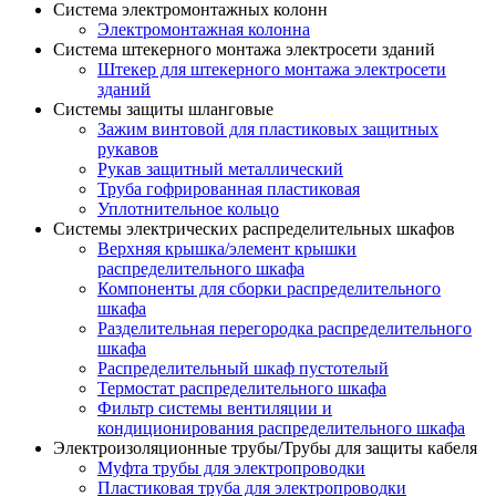
Система электромонтажных колонн
Электромонтажная колонна
Система штекерного монтажа электросети зданий
Штекер для штекерного монтажа электросети
зданий
Системы защиты шланговые
Зажим винтовой для пластиковых защитных
рукавов
Рукав защитный металлический
Труба гофрированная пластиковая
Уплотнительное кольцо
Системы электрических распределительных шкафов
Верхняя крышка/элемент крышки
распределительного шкафа
Компоненты для сборки распределительного
шкафа
Разделительная перегородка распределительного
шкафа
Распределительный шкаф пустотелый
Термостат распределительного шкафа
Фильтр системы вентиляции и
кондиционирования распределительного шкафа
Электроизоляционные трубы/Трубы для защиты кабеля
Муфта трубы для электропроводки
Пластиковая труба для электропроводки