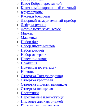
Ключ Кобра переставной
Ключ комбинированный гаечный
Круглогубцы
Кусачки бокорезы
Лазерный измерительный прибор
Лебедка ручная
Лезвие ножа заменяемое
Маркер
Масленка
Набор бит
Набор инструментов
Набор ключей
Набор отверток
Навесной замок
Ножницы
Ножницы по металлу
Ножовка
Отвертка Torx (звездочка)
Отвертка крестовая
Отвертка с шестигранником
Отвертка шлицевая
Пассатижи
Переставные плоскогубцы
Пистолет для картриджей
Пояс для инструментов