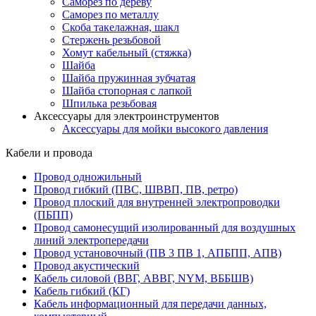
Саморез по дереву
Саморез по металлу
Скоба такелажная, шакл
Стержень резьбовой
Хомут кабельный (стяжка)
Шайба
Шайба пружинная зубчатая
Шайба стопорная с лапкой
Шпилька резьбовая
Аксессуары для электроинструментов
Аксессуары для мойки высокого давления
Кабели и провода
Провод одножильный
Провод гибкий (ПВС, ШВВП, ПВ, ретро)
Провод плоский для внутренней электропроводки
(ПБПП)
Провод самонесущий изолированный для воздушных
линий электропередачи
Провод установочный (ПВ 3 ПВ 1, АПБПП, АПВ)
Провод акустический
Кабель силовой (ВВГ, АВВГ, NYM, ВББШВ)
Кабель гибкий (КГ)
Кабель информационный для передачи данных,