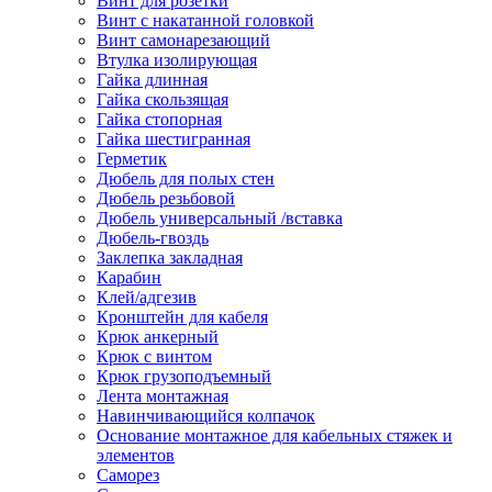
Винт для розетки
Винт с накатанной головкой
Винт самонарезающий
Втулка изолирующая
Гайка длинная
Гайка скользящая
Гайка стопорная
Гайка шестигранная
Герметик
Дюбель для полых стен
Дюбель резьбовой
Дюбель универсальный /вставка
Дюбель-гвоздь
Заклепка закладная
Карабин
Клей/адгезив
Кронштейн для кабеля
Крюк анкерный
Крюк с винтом
Крюк грузоподъемный
Лента монтажная
Навинчивающийся колпачок
Основание монтажное для кабельных стяжек и
элементов
Саморез