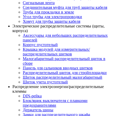
Сигнальная лента
Соединительная муфта для труб защиты кабеля
Труба для прокладки в земле
Угол трубы для электропроводки
Хомут для трубы защиты кабеля
Электрические распределительные системы (щиты,
корпуса)
Аксессуары для небольших распределительных
панелей
Корпус пустотелый
Крышка модулей для измерительных/
распределительных щитков
Малогабаритный распределительный щиток в
сборе
Панель для сальников вводных щитков
Распределительный щиток для стройплощадки
Щиток распределительный малогабаритный
Щиток учета пустотелый
Распределение электроэнергии/распределительные
клеммы
DIN-рейка
Блок/ящик выключателя с плавкими
предохранителями
Держатель шины
Замки для распределительного шкафа