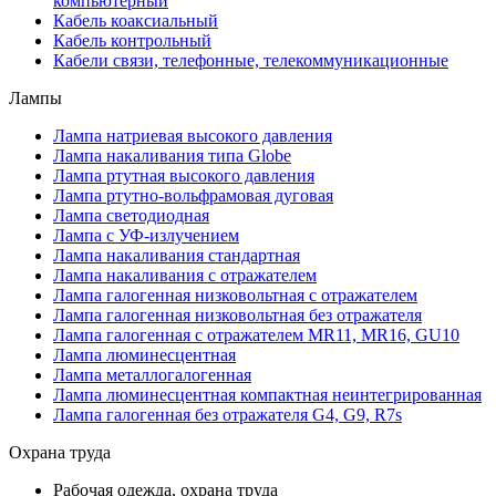
компьютерный
Кабель коаксиальный
Кабель контрольный
Кабели связи, телефонные, телекоммуникационные
Лампы
Лампа натриевая высокого давления
Лампа накаливания типа Globe
Лампа ртутная высокого давления
Лампа ртутно-вольфрамовая дуговая
Лампа светодиодная
Лампа с УФ-излучением
Лампа накаливания стандартная
Лампа накаливания с отражателем
Лампа галогенная низковольтная с отражателем
Лампа галогенная низковольтная без отражателя
Лампа галогенная с отражателем MR11, MR16, GU10
Лампа люминесцентная
Лампа металлогалогенная
Лампа люминесцентная компактная неинтегрированная
Лампа галогенная без отражателя G4, G9, R7s
Охрана труда
Рабочая одежда, охрана труда