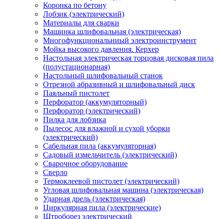
Коронка по бетону
Лобзик (электрический)
Материалы для сварки
Машинка шлифовальная (электрическая)
Многофункциональниый электроинструмент
Мойка высокого давления. Керхер
Настольная электрическая торцовая дисковая пила
(полустационарная)
Настольный шлифовальный станок
Отрезной абразивный и шлифовальный диск
Паяльный пистолет
Перфоратор (аккумуляторный)
Перфоратор (электрический)
Пилка для лобзика
Пылесос для влажной и сухой уборки
(электрический)
Сабельная пила (аккумуляторная)
Садовый измельчитель (электрический)
Сварочное оборудование
Сверло
Термоклеевой пистолет (электрический)
Угловая шлифовальная машина (электрическая)
Ударная дрель (электрическая)
Циркулярная пила (электрические)
Штроборез электрический