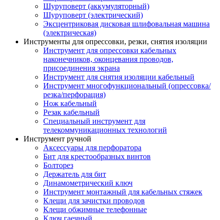
Шуруповерт (аккумуляторный)
Шуруповерт (электрический)
Эксцентриковая дисковая шлифовальная машина
(электрическая)
Инструменты для опрессовки, резки, снятия изоляции
Инструмент для опрессовки кабельных
наконечников, оконцевания проводов,
присоединения экрана
Инструмент для снятия изоляции кабельный
Инструмент многофункциональный (опрессовка/
резка/перфорация)
Нож кабельный
Резак кабельный
Специальный инструмент для
телекоммуникационных технологий
Инструмент ручной
Аксессуары для перфоратора
Бит для крестообразных винтов
Болторез
Держатель для бит
Динамометрический ключ
Инструмент монтажный для кабельных стяжек
Клещи для зачистки проводов
Клещи обжимные телефонные
Ключ гаечный