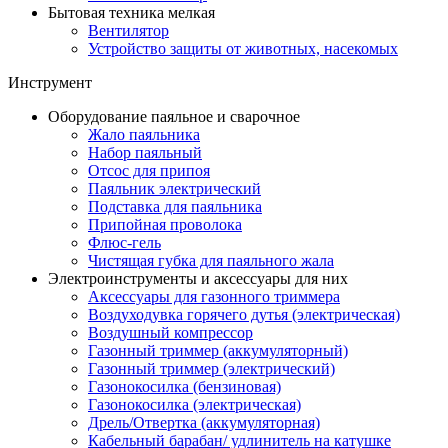
Бытовая техника мелкая
Вентилятор
Устройство защиты от животных, насекомых
Инструмент
Оборудование паяльное и сварочное
Жало паяльника
Набор паяльный
Отсос для припоя
Паяльник электрический
Подставка для паяльника
Припойная проволока
Флюс-гель
Чистящая губка для паяльного жала
Электроинструменты и аксессуары для них
Аксессуары для газонного триммера
Воздуходувка горячего дутья (электрическая)
Воздушный компрессор
Газонный триммер (аккумуляторный)
Газонный триммер (электрический)
Газонокосилка (бензиновая)
Газонокосилка (электрическая)
Дрель/Отвертка (аккумуляторная)
Кабельный барабан/ удлинитель на катушке