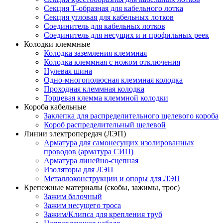
Секция Т-образная для кабельного лотка
Секция угловая для кабельных лотков
Соединитель для кабельных лотков
Соединитель для несущих и и профильных реек
Колодки клеммные
Колодка заземления клеммная
Колодка клеммная с ножом отключения
Нулевая шина
Одно-многополюсная клеммная колодка
Проходная клеммная колодка
Торцевая клемма клеммной колодки
Короба кабельные
Заклепка для распределительного щелевого короба
Короб распределительный щелевой
Линии электропередач (ЛЭП)
Арматура для самонесущих изолированных
проводов (арматура СИП)
Арматура линейно-сцепная
Изоляторы для ЛЭП
Металлоконструкции и опоры для ЛЭП
Крепежные материалы (скобы, зажимы, трос)
Зажим балочный
Зажим несущего троса
Зажим/Клипса для крепления труб