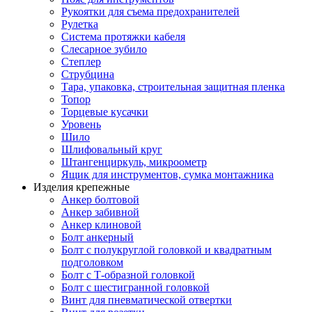
Рукоятки для съема предохранителей
Рулетка
Система протяжки кабеля
Слесарное зубило
Степлер
Струбцина
Тара, упаковка, строительная защитная пленка
Топор
Торцевые кусачки
Уровень
Шило
Шлифовальный круг
Штангенциркуль, микроометр
Ящик для инструментов, сумка монтажника
Изделия крепежные
Анкер болтовой
Анкер забивной
Анкер клиновой
Болт анкерный
Болт с полукруглой головкой и квадратным
подголовком
Болт с Т-образной головкой
Болт с шестигранной головкой
Винт для пневматической отвертки