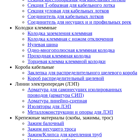
Секция Т-образная для кабельного лотка
Секция угловая для кабельных лотков
Соединитель для кабельных лотков
Соединитель для несущих и и профильных реек
Колодки клеммные
Колодка заземления клеммная
Колодка клеммная с ножом отключения
Нулевая шина
Одно-многополюсная клеммная колодка
Проходная клеммная колодка
Торцевая клемма клеммной колодки
Короба кабельные
Заклепка для распределительного щелевого короба
Короб распределительный щелевой
Линии электропередач (ЛЭП)
Арматура для самонесущих изолированных
проводов (арматура СИП)
Арматура линейно-сцепная
Изоляторы для ЛЭП
Металлоконструкции и опоры для ЛЭП
Крепежные материалы (скобы, зажимы, трос)
Зажим балочный
Зажим несущего троса
Зажим/Клипса для крепления труб