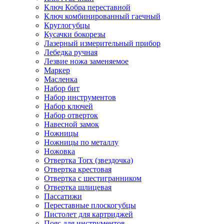
Ключ Кобра переставной
Ключ комбинированный гаечный
Круглогубцы
Кусачки бокорезы
Лазерный измерительный прибор
Лебедка ручная
Лезвие ножа заменяемое
Маркер
Масленка
Набор бит
Набор инструментов
Набор ключей
Набор отверток
Навесной замок
Ножницы
Ножницы по металлу
Ножовка
Отвертка Torx (звездочка)
Отвертка крестовая
Отвертка с шестигранником
Отвертка шлицевая
Пассатижи
Переставные плоскогубцы
Пистолет для картриджей
Пояс для инструментов