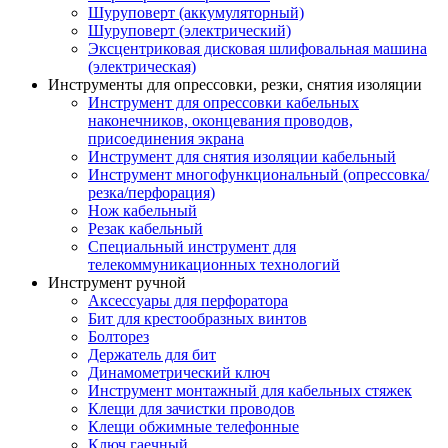
Шуруповерт (аккумуляторный)
Шуруповерт (электрический)
Эксцентриковая дисковая шлифовальная машина
(электрическая)
Инструменты для опрессовки, резки, снятия изоляции
Инструмент для опрессовки кабельных
наконечников, оконцевания проводов,
присоединения экрана
Инструмент для снятия изоляции кабельный
Инструмент многофункциональный (опрессовка/
резка/перфорация)
Нож кабельный
Резак кабельный
Специальный инструмент для
телекоммуникационных технологий
Инструмент ручной
Аксессуары для перфоратора
Бит для крестообразных винтов
Болторез
Держатель для бит
Динамометрический ключ
Инструмент монтажный для кабельных стяжек
Клещи для зачистки проводов
Клещи обжимные телефонные
Ключ гаечный