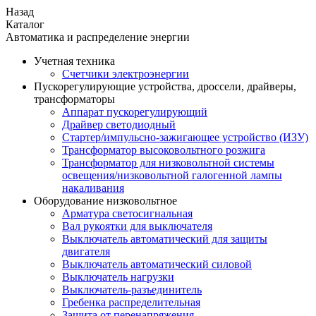
Назад
Каталог
Автоматика и распределение энергии
Учетная техника
Счетчики электроэнергии
Пускорегулирующие устройства, дроссели, драйверы,
трансформаторы
Аппарат пускорегулирующий
Драйвер светодиодный
Стартер/импульсно-зажигающее устройство (ИЗУ)
Трансформатор высоковольтного розжига
Трансформатор для низковольтной системы
освещения/низковольтной галогенной лампы
накаливания
Оборудование низковольтное
Арматура светосигнальная
Вал рукоятки для выключателя
Выключатель автоматический для защиты
двигателя
Выключатель автоматический силовой
Выключатель нагрузки
Выключатель-разъединитель
Гребенка распределительная
Защита от перенапряжения