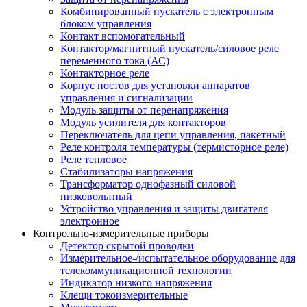
Комбинированный пускатель с электронным
блоком управления
Контакт вспомогательный
Контактор/магнитный пускатель/силовое реле
переменного тока (АС)
Контакторное реле
Корпус постов для установки аппаратов
управления и сигнализации
Модуль защиты от перенапряжения
Модуль усилителя для контакторов
Переключатель для цепи управления, пакетный
Реле контроля температуры (термисторное реле)
Реле тепловое
Стабилизаторы напряжения
Трансформатор однофазный силовой
низковольтный
Устройство управления и защиты двигателя
электронное
Контрольно-измерительные приборы
Детектор скрытой проводки
Измерительное-/испытательное оборудование для
телекоммуникационной технологии
Индикатор низкого напряжения
Клещи токоизмерительные