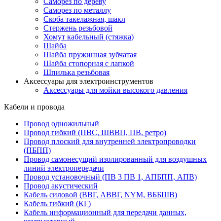
Саморез по дереву
Саморез по металлу
Скоба такелажная, шакл
Стержень резьбовой
Хомут кабельный (стяжка)
Шайба
Шайба пружинная зубчатая
Шайба стопорная с лапкой
Шпилька резьбовая
Аксессуары для электроинструментов
Аксессуары для мойки высокого давления
Кабели и провода
Провод одножильный
Провод гибкий (ПВС, ШВВП, ПВ, ретро)
Провод плоский для внутренней электропроводки
(ПБПП)
Провод самонесущий изолированный для воздушных
линий электропередачи
Провод установочный (ПВ 3 ПВ 1, АПБПП, АПВ)
Провод акустический
Кабель силовой (ВВГ, АВВГ, NYM, ВББШВ)
Кабель гибкий (КГ)
Кабель информационный для передачи данных,