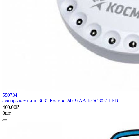
550734
фонарь кемпинг 3031 Космос 24х3хАА KOC3031LED
400.00₽
8шт