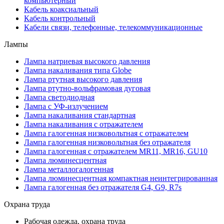
компьютерный
Кабель коаксиальный
Кабель контрольный
Кабели связи, телефонные, телекоммуникационные
Лампы
Лампа натриевая высокого давления
Лампа накаливания типа Globe
Лампа ртутная высокого давления
Лампа ртутно-вольфрамовая дуговая
Лампа светодиодная
Лампа с УФ-излучением
Лампа накаливания стандартная
Лампа накаливания с отражателем
Лампа галогенная низковольтная с отражателем
Лампа галогенная низковольтная без отражателя
Лампа галогенная с отражателем MR11, MR16, GU10
Лампа люминесцентная
Лампа металлогалогенная
Лампа люминесцентная компактная неинтегрированная
Лампа галогенная без отражателя G4, G9, R7s
Охрана труда
Рабочая одежда, охрана труда