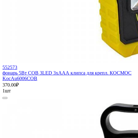
552573
фонарь 5Вт СОВ 3LED 3хААА клипса для крепл. КОСМОС
KocAu6006COB
370.00₽
1шт