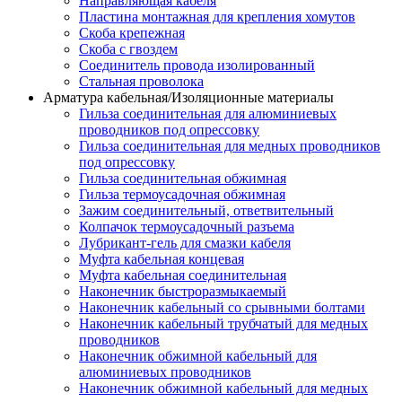
Направляющая кабеля
Пластина монтажная для крепления хомутов
Скоба крепежная
Скоба с гвоздем
Соединитель провода изолированный
Стальная проволока
Арматура кабельная/Изоляционные материалы
Гильза соединительная для алюминиевых
проводников под опрессовку
Гильза соединительная для медных проводников
под опрессовку
Гильза соединительная обжимная
Гильза термоусадочная обжимная
Зажим соединительный, ответвительный
Колпачок термоусадочный разъема
Лубрикант-гель для смазки кабеля
Муфта кабельная концевая
Муфта кабельная соединительная
Наконечник быстроразмыкаемый
Наконечник кабельный со срывными болтами
Наконечник кабельный трубчатый для медных
проводников
Наконечник обжимной кабельный для
алюминиевых проводников
Наконечник обжимной кабельный для медных