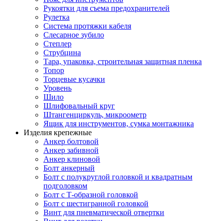
Рукоятки для съема предохранителей
Рулетка
Система протяжки кабеля
Слесарное зубило
Степлер
Струбцина
Тара, упаковка, строительная защитная пленка
Топор
Торцевые кусачки
Уровень
Шило
Шлифовальный круг
Штангенциркуль, микроометр
Ящик для инструментов, сумка монтажника
Изделия крепежные
Анкер болтовой
Анкер забивной
Анкер клиновой
Болт анкерный
Болт с полукруглой головкой и квадратным
подголовком
Болт с Т-образной головкой
Болт с шестигранной головкой
Винт для пневматической отвертки