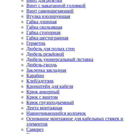
Винт для розетки
Винт с накатанной головкой
Винт самонарезающий
Втулка изолирующая
Гайка длинная
Гайка скользящая
Гайка стопорная
Гайка шестигранная
Герметик
Дюбель для полых стен
Дюбель резьбовой
Дюбель универсальный /вставка
Дюбель-гвоздь
Заклепка закладная
Карабин
Клей/адгезив
Кронштейн для кабеля
Крюк анкерный
Крюк с винтом
Крюк грузоподъемный
Лента монтажная
Навинчивающийся колпачок
Основание монтажное для кабельных стяжек и
элементов
Саморез