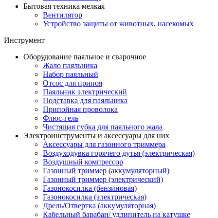
Бытовая техника мелкая
Вентилятор
Устройство защиты от животных, насекомых
Инструмент
Оборудование паяльное и сварочное
Жало паяльника
Набор паяльный
Отсос для припоя
Паяльник электрический
Подставка для паяльника
Припойная проволока
Флюс-гель
Чистящая губка для паяльного жала
Электроинструменты и аксессуары для них
Аксессуары для газонного триммера
Воздуходувка горячего дутья (электрическая)
Воздушный компрессор
Газонный триммер (аккумуляторный)
Газонный триммер (электрический)
Газонокосилка (бензиновая)
Газонокосилка (электрическая)
Дрель/Отвертка (аккумуляторная)
Кабельный барабан/ удлинитель на катушке