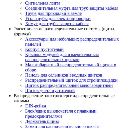
Сигнальная лента
Соединительная муфта для труб защиты кабеля
Труба для прокладки в земле
Угол трубы для электропроводки
Хомут для трубы защиты кабеля
Электрические распределительные системы (щиты,
корпуса)
Аксессуары для небольших распределительных
панелей
Корпус пустотелый
Крышка модулей для измерительных/
распределительных щитков
Малогабаритный распределительный щиток в
сборе
Панель для сальников вводных щитков
Распределительный щиток для стройплощадки
Щиток распределительный малогабаритный
Щиток учета пустотелый
Распределение электроэнергии/распределительные
клеммы
DIN-рейка
Блок/ящик выключателя с плавкими
предохранителями
Держатель шины
Замки для распределительного шкафа