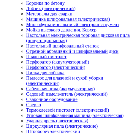
Коронка по бетону
Лобзик (электрический)
Материалы для сварки
Машинка шлифовальная (электрическая)
Многофункциональниый электроинструмент
Мойка высокого давления. Керхер
Настольная электрическая торцовая дисковая пила
(полустационарная)
Настольный шлифовальный станок
Отрезной абразивный и шлифовальный диск
Паяльный пистолет
Перфоратор (аккумуляторный)
Перфоратор (электрический)
Пилка для лобзика
Пылесос для влажной и сухой уборки
(электрический)
Сабельная пила (аккумуляторная)
Садовый измельчитель (электрический)
Сварочное оборудование
Сверло
Термоклеевой пистолет (электрический)
Угловая шлифовальная машина (электрическая)
Ударная дрель (электрическая)
Циркулярная пила (электрические)
Штроборез электрический