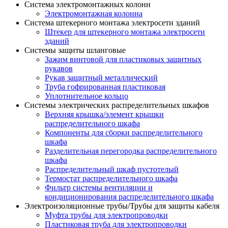
Система электромонтажных колонн
Электромонтажная колонна
Система штекерного монтажа электросети зданий
Штекер для штекерного монтажа электросети
зданий
Системы защиты шланговые
Зажим винтовой для пластиковых защитных
рукавов
Рукав защитный металлический
Труба гофрированная пластиковая
Уплотнительное кольцо
Системы электрических распределительных шкафов
Верхняя крышка/элемент крышки
распределительного шкафа
Компоненты для сборки распределительного
шкафа
Разделительная перегородка распределительного
шкафа
Распределительный шкаф пустотелый
Термостат распределительного шкафа
Фильтр системы вентиляции и
кондиционирования распределительного шкафа
Электроизоляционные трубы/Трубы для защиты кабеля
Муфта трубы для электропроводки
Пластиковая труба для электропроводки