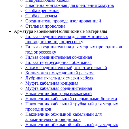
Направляющая кабеля
Пластина монтажная для крепления хомутов
Скоба крепежная
Скоба с гвоздем
Соединитель провода изолированный
Стальная проволока
Арматура кабельная/Изоляционные материалы
Гильза соединительная для алюминиевых
проводников под опрессовку
Гильза соединительная для медных проводников
под опрессовку
Гильза соединительная обжимная
Гильза термоусадочная обжимная
Зажим соединительный, ответвительный
Колпачок термоусадочный разъема
Лубрикант-гель для смазки кабеля
Муфта кабельная концевая
Муфта кабельная соединительная
Наконечник быстроразмыкаемый
Наконечник кабельный со срывными болтами
Наконечник кабельный трубчатый для медных
проводников
Наконечник обжимной кабельный для
алюминиевых проводников
Наконечник обжимной кабельный для медных