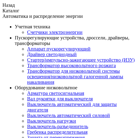
Назад
Каталог
Автоматика и распределение энергии
Учетная техника
Счетчики электроэнергии
Пускорегулирующие устройства, дроссели, драйверы,
трансформаторы
Аппарат пускорегулирующий
Драйвер светодиодный
Стартер/импульсно-зажигающее устройство (ИЗУ)
Трансформатор высоковольтного розжига
Трансформатор для низковольтной системы
освещения/низковольтной галогенной лампы
накаливания
Оборудование низковольтное
Арматура светосигнальная
Вал рукоятки для выключателя
Выключатель автоматический для защиты
двигателя
Выключатель автоматический силовой
Выключатель нагрузки
Выключатель-разъединитель
Гребенка распределительная
Защита от перенапряжения