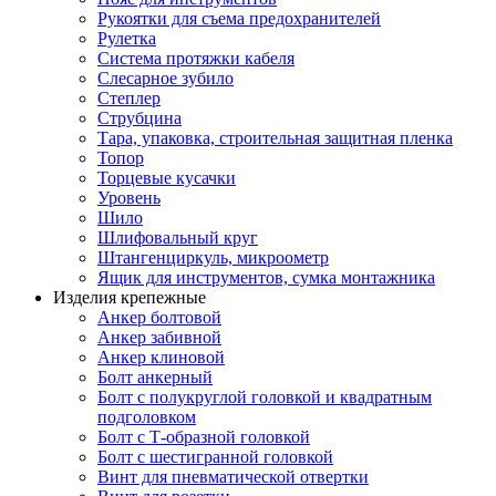
Рукоятки для съема предохранителей
Рулетка
Система протяжки кабеля
Слесарное зубило
Степлер
Струбцина
Тара, упаковка, строительная защитная пленка
Топор
Торцевые кусачки
Уровень
Шило
Шлифовальный круг
Штангенциркуль, микроометр
Ящик для инструментов, сумка монтажника
Изделия крепежные
Анкер болтовой
Анкер забивной
Анкер клиновой
Болт анкерный
Болт с полукруглой головкой и квадратным
подголовком
Болт с Т-образной головкой
Болт с шестигранной головкой
Винт для пневматической отвертки