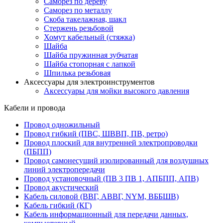
Саморез по дереву
Саморез по металлу
Скоба такелажная, шакл
Стержень резьбовой
Хомут кабельный (стяжка)
Шайба
Шайба пружинная зубчатая
Шайба стопорная с лапкой
Шпилька резьбовая
Аксессуары для электроинструментов
Аксессуары для мойки высокого давления
Кабели и провода
Провод одножильный
Провод гибкий (ПВС, ШВВП, ПВ, ретро)
Провод плоский для внутренней электропроводки
(ПБПП)
Провод самонесущий изолированный для воздушных
линий электропередачи
Провод установочный (ПВ 3 ПВ 1, АПБПП, АПВ)
Провод акустический
Кабель силовой (ВВГ, АВВГ, NYM, ВББШВ)
Кабель гибкий (КГ)
Кабель информационный для передачи данных,