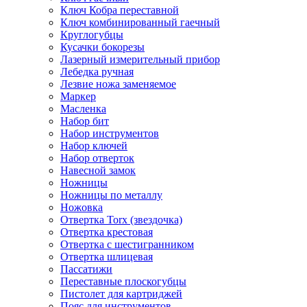
Ключ Кобра переставной
Ключ комбинированный гаечный
Круглогубцы
Кусачки бокорезы
Лазерный измерительный прибор
Лебедка ручная
Лезвие ножа заменяемое
Маркер
Масленка
Набор бит
Набор инструментов
Набор ключей
Набор отверток
Навесной замок
Ножницы
Ножницы по металлу
Ножовка
Отвертка Torx (звездочка)
Отвертка крестовая
Отвертка с шестигранником
Отвертка шлицевая
Пассатижи
Переставные плоскогубцы
Пистолет для картриджей
Пояс для инструментов