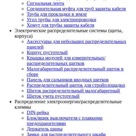
Сигнальная лента
Соединительная муфта для труб защиты кабеля
Труба для прокладки в земле
Угол трубы для электропроводки
Хомут для трубы защиты кабеля
Электрические распределительные системы (щиты,
корпуса)
Аксессуары для небольших распределительных
панелей
Корпус пустотелый
Крышка модулей для измерительных/
распределительных щитков
Малогабаритный распределительный щиток в
сборе
Панель для сальников вводных щитков
Распределительный щиток для стройплощадки
Щиток распределительный малогабаритный
Щиток учета пустотелый
Распределение электроэнергии/распределительные
клеммы
DIN-рейка
Блок/ящик выключателя с плавкими
предохранителями
Держатель шины
Замки для распределительного шкафа