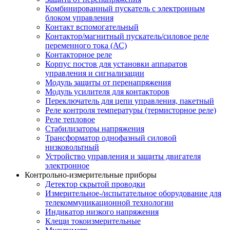
Комбинированный пускатель с электронным
блоком управления
Контакт вспомогательный
Контактор/магнитный пускатель/силовое реле
переменного тока (АС)
Контакторное реле
Корпус постов для установки аппаратов
управления и сигнализации
Модуль защиты от перенапряжения
Модуль усилителя для контакторов
Переключатель для цепи управления, пакетный
Реле контроля температуры (термисторное реле)
Реле тепловое
Стабилизаторы напряжения
Трансформатор однофазный силовой
низковольтный
Устройство управления и защиты двигателя
электронное
Контрольно-измерительные приборы
Детектор скрытой проводки
Измерительное-/испытательное оборудование для
телекоммуникационной технологии
Индикатор низкого напряжения
Клещи токоизмерительные