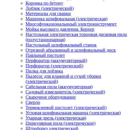
Коронка по бетону
Лобзик (электрический)
Материалы для сварки
Машинка шлифовальная (электрическая)
Многофункциональниый электроинструмент
Мойка высокого давления. Керхер
Настольная электрическая торцовая дисковая пила
(полустационарная)
Настольный шлифовальный станок
Отрезной абразивный и шлифовальный диск
Паяльный пистолет
Перфоратор (аккумуляторный)
Перфоратор (электрический)
Пилка для лобзика
Пылесос для влажной и сухой уборки
(электрический)
Сабельная пила (аккумуляторная)
Садовый измельчитель (электрический)
Сварочное оборудование
Сверло
Термоклеевой пистолет (электрический)
Угловая шлифовальная машина (электрическая)
Ударная дрель (электрическая)
Циркулярная пила (электрические)
Штроборез электрический