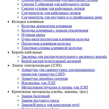
Секция Т-образная для кабельного лотка
Секция угловая для кабельных лотков
Соединитель для кабельных лотков
Соединитель для несущих и и профильных реек
Колодки клеммные
Колодка заземления клеммная
Колодка клеммная с ножом отключения
Нулевая шина
Одно-многополюсная клеммная колодка
Проходная клеммная колодка
Торцевая клемма клеммной колодки
Короба кабельные
Заклепка для распределительного щелевого короба
Короб распределительный щелевой
Линии электропередач (ЛЭП)
Арматура для самонесущих изолированных
проводов (арматура СИП)
Арматура линейно-сцепная
Изоляторы для ЛЭП
Металлоконструкции и опоры для ЛЭП
Крепежные материалы (скобы, зажимы, трос)
Зажим балочный
Зажим несущего троса
Зажим/Клипса для крепления труб