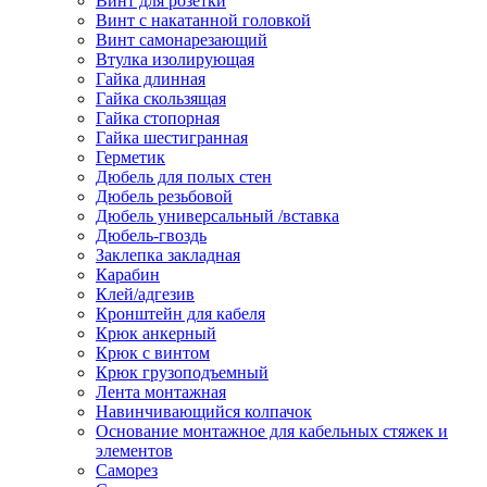
Винт для розетки
Винт с накатанной головкой
Винт самонарезающий
Втулка изолирующая
Гайка длинная
Гайка скользящая
Гайка стопорная
Гайка шестигранная
Герметик
Дюбель для полых стен
Дюбель резьбовой
Дюбель универсальный /вставка
Дюбель-гвоздь
Заклепка закладная
Карабин
Клей/адгезив
Кронштейн для кабеля
Крюк анкерный
Крюк с винтом
Крюк грузоподъемный
Лента монтажная
Навинчивающийся колпачок
Основание монтажное для кабельных стяжек и
элементов
Саморез