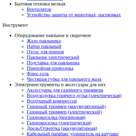
Бытовая техника мелкая
Вентилятор
Устройство защиты от животных, насекомых
Инструмент
Оборудование паяльное и сварочное
Жало паяльника
Набор паяльный
Отсос для припоя
Паяльник электрический
Подставка для паяльника
Припойная проволока
Флюс-гель
Чистящая губка для паяльного жала
Электроинструменты и аксессуары для них
Аксессуары для газонного триммера
Воздуходувка горячего дутья (электрическая)
Воздушный компрессор
Газонный триммер (аккумуляторный)
Газонный триммер (электрический)
Газонокосилка (бензиновая)
Газонокосилка (электрическая)
Дрель/Отвертка (аккумуляторная)
Кабельный барабан/ удлинитель на катушке