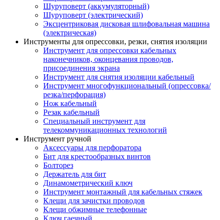
Шуруповерт (аккумуляторный)
Шуруповерт (электрический)
Эксцентриковая дисковая шлифовальная машина
(электрическая)
Инструменты для опрессовки, резки, снятия изоляции
Инструмент для опрессовки кабельных
наконечников, оконцевания проводов,
присоединения экрана
Инструмент для снятия изоляции кабельный
Инструмент многофункциональный (опрессовка/
резка/перфорация)
Нож кабельный
Резак кабельный
Специальный инструмент для
телекоммуникационных технологий
Инструмент ручной
Аксессуары для перфоратора
Бит для крестообразных винтов
Болторез
Держатель для бит
Динамометрический ключ
Инструмент монтажный для кабельных стяжек
Клещи для зачистки проводов
Клещи обжимные телефонные
Ключ гаечный