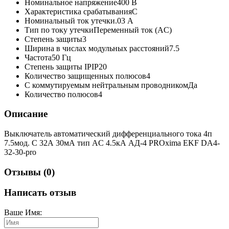
Номинальное напряжение
400 В
Характеристика срабатывания
C
Номинальный ток утечки
.03 А
Тип по току утечки
Переменный ток (AC)
Степень защиты
3
Ширина в числах модульных расстояний
7.5
Частота
50 Гц
Степень защиты IP
IP20
Количество защищенных полюсов
4
С коммутируемым нейтральным проводником
Да
Количество полюсов
4
Описание
Выключатель автоматический дифференциального тока 4п
7.5мод. C 32А 30мА тип AC 4.5кА АД-4 PROxima EKF DA4-
32-30-pro
Отзывы (0)
Написать отзыв
Ваше Имя: