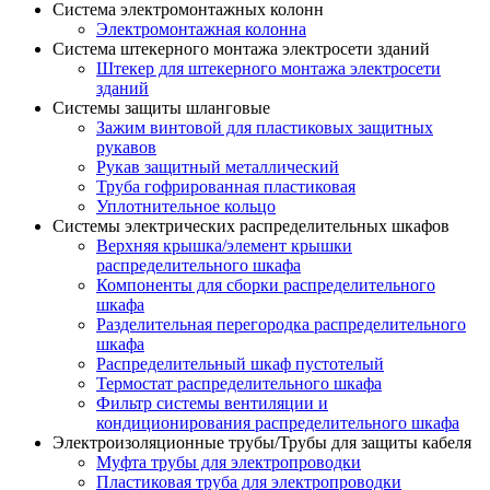
Система электромонтажных колонн
Электромонтажная колонна
Система штекерного монтажа электросети зданий
Штекер для штекерного монтажа электросети
зданий
Системы защиты шланговые
Зажим винтовой для пластиковых защитных
рукавов
Рукав защитный металлический
Труба гофрированная пластиковая
Уплотнительное кольцо
Системы электрических распределительных шкафов
Верхняя крышка/элемент крышки
распределительного шкафа
Компоненты для сборки распределительного
шкафа
Разделительная перегородка распределительного
шкафа
Распределительный шкаф пустотелый
Термостат распределительного шкафа
Фильтр системы вентиляции и
кондиционирования распределительного шкафа
Электроизоляционные трубы/Трубы для защиты кабеля
Муфта трубы для электропроводки
Пластиковая труба для электропроводки