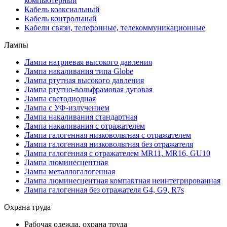
компьютерный
Кабель коаксиальный
Кабель контрольный
Кабели связи, телефонные, телекоммуникационные
Лампы
Лампа натриевая высокого давления
Лампа накаливания типа Globe
Лампа ртутная высокого давления
Лампа ртутно-вольфрамовая дуговая
Лампа светодиодная
Лампа с УФ-излучением
Лампа накаливания стандартная
Лампа накаливания с отражателем
Лампа галогенная низковольтная с отражателем
Лампа галогенная низковольтная без отражателя
Лампа галогенная с отражателем MR11, MR16, GU10
Лампа люминесцентная
Лампа металлогалогенная
Лампа люминесцентная компактная неинтегрированная
Лампа галогенная без отражателя G4, G9, R7s
Охрана труда
Рабочая одежда, охрана труда