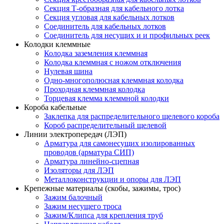
Секция Т-образная для кабельного лотка
Секция угловая для кабельных лотков
Соединитель для кабельных лотков
Соединитель для несущих и и профильных реек
Колодки клеммные
Колодка заземления клеммная
Колодка клеммная с ножом отключения
Нулевая шина
Одно-многополюсная клеммная колодка
Проходная клеммная колодка
Торцевая клемма клеммной колодки
Короба кабельные
Заклепка для распределительного щелевого короба
Короб распределительный щелевой
Линии электропередач (ЛЭП)
Арматура для самонесущих изолированных
проводов (арматура СИП)
Арматура линейно-сцепная
Изоляторы для ЛЭП
Металлоконструкции и опоры для ЛЭП
Крепежные материалы (скобы, зажимы, трос)
Зажим балочный
Зажим несущего троса
Зажим/Клипса для крепления труб