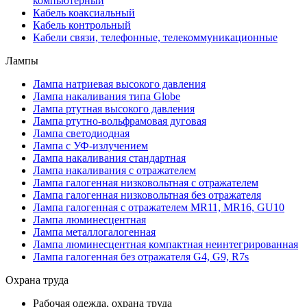
компьютерный
Кабель коаксиальный
Кабель контрольный
Кабели связи, телефонные, телекоммуникационные
Лампы
Лампа натриевая высокого давления
Лампа накаливания типа Globe
Лампа ртутная высокого давления
Лампа ртутно-вольфрамовая дуговая
Лампа светодиодная
Лампа с УФ-излучением
Лампа накаливания стандартная
Лампа накаливания с отражателем
Лампа галогенная низковольтная с отражателем
Лампа галогенная низковольтная без отражателя
Лампа галогенная с отражателем MR11, MR16, GU10
Лампа люминесцентная
Лампа металлогалогенная
Лампа люминесцентная компактная неинтегрированная
Лампа галогенная без отражателя G4, G9, R7s
Охрана труда
Рабочая одежда, охрана труда