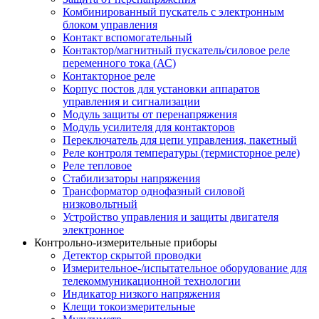
Комбинированный пускатель с электронным
блоком управления
Контакт вспомогательный
Контактор/магнитный пускатель/силовое реле
переменного тока (АС)
Контакторное реле
Корпус постов для установки аппаратов
управления и сигнализации
Модуль защиты от перенапряжения
Модуль усилителя для контакторов
Переключатель для цепи управления, пакетный
Реле контроля температуры (термисторное реле)
Реле тепловое
Стабилизаторы напряжения
Трансформатор однофазный силовой
низковольтный
Устройство управления и защиты двигателя
электронное
Контрольно-измерительные приборы
Детектор скрытой проводки
Измерительное-/испытательное оборудование для
телекоммуникационной технологии
Индикатор низкого напряжения
Клещи токоизмерительные