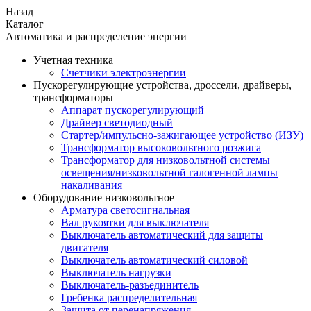
Назад
Каталог
Автоматика и распределение энергии
Учетная техника
Счетчики электроэнергии
Пускорегулирующие устройства, дроссели, драйверы,
трансформаторы
Аппарат пускорегулирующий
Драйвер светодиодный
Стартер/импульсно-зажигающее устройство (ИЗУ)
Трансформатор высоковольтного розжига
Трансформатор для низковольтной системы
освещения/низковольтной галогенной лампы
накаливания
Оборудование низковольтное
Арматура светосигнальная
Вал рукоятки для выключателя
Выключатель автоматический для защиты
двигателя
Выключатель автоматический силовой
Выключатель нагрузки
Выключатель-разъединитель
Гребенка распределительная
Защита от перенапряжения