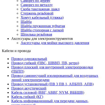
Саморез по дереву
Саморез по металлу
Скоба такелажная, шакл
Стержень резьбовой
Хомут кабельный (стяжка)
Шайба
Шайба пружинная зубчатая
Шайба стопорная с лапкой
Шпилька резьбовая
Аксессуары для электроинструментов
Аксессуары для мойки высокого давления
Кабели и провода
Провод одножильный
Провод гибкий (ПВС, ШВВП, ПВ, ретро)
Провод плоский для внутренней электропроводки
(ПБПП)
Провод самонесущий изолированный для воздушных
линий электропередачи
Провод установочный (ПВ 3 ПВ 1, АПБПП, АПВ)
Провод акустический
Кабель силовой (ВВГ, АВВГ, NYM, ВББШВ)
Кабель гибкий (КГ)
Кабель информационный для передачи данных,