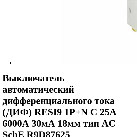
Выключатель
автоматический
дифференциального тока
(ДИФ) RESI9 1P+N С 25А
6000А 30мА 18мм тип AC
SchE R9D87625