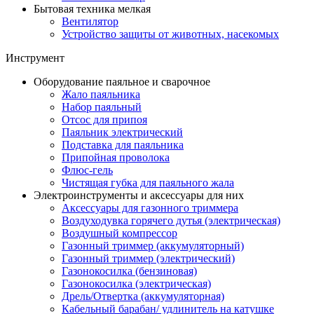
Бытовая техника мелкая
Вентилятор
Устройство защиты от животных, насекомых
Инструмент
Оборудование паяльное и сварочное
Жало паяльника
Набор паяльный
Отсос для припоя
Паяльник электрический
Подставка для паяльника
Припойная проволока
Флюс-гель
Чистящая губка для паяльного жала
Электроинструменты и аксессуары для них
Аксессуары для газонного триммера
Воздуходувка горячего дутья (электрическая)
Воздушный компрессор
Газонный триммер (аккумуляторный)
Газонный триммер (электрический)
Газонокосилка (бензиновая)
Газонокосилка (электрическая)
Дрель/Отвертка (аккумуляторная)
Кабельный барабан/ удлинитель на катушке