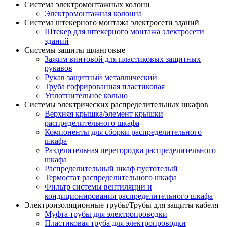
Система электромонтажных колонн
Электромонтажная колонна
Система штекерного монтажа электросети зданий
Штекер для штекерного монтажа электросети
зданий
Системы защиты шланговые
Зажим винтовой для пластиковых защитных
рукавов
Рукав защитный металлический
Труба гофрированная пластиковая
Уплотнительное кольцо
Системы электрических распределительных шкафов
Верхняя крышка/элемент крышки
распределительного шкафа
Компоненты для сборки распределительного
шкафа
Разделительная перегородка распределительного
шкафа
Распределительный шкаф пустотелый
Термостат распределительного шкафа
Фильтр системы вентиляции и
кондиционирования распределительного шкафа
Электроизоляционные трубы/Трубы для защиты кабеля
Муфта трубы для электропроводки
Пластиковая труба для электропроводки