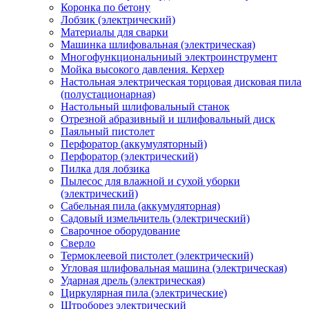
Коронка по бетону
Лобзик (электрический)
Материалы для сварки
Машинка шлифовальная (электрическая)
Многофункциональниый электроинструмент
Мойка высокого давления. Керхер
Настольная электрическая торцовая дисковая пила
(полустационарная)
Настольный шлифовальный станок
Отрезной абразивный и шлифовальный диск
Паяльный пистолет
Перфоратор (аккумуляторный)
Перфоратор (электрический)
Пилка для лобзика
Пылесос для влажной и сухой уборки
(электрический)
Сабельная пила (аккумуляторная)
Садовый измельчитель (электрический)
Сварочное оборудование
Сверло
Термоклеевой пистолет (электрический)
Угловая шлифовальная машина (электрическая)
Ударная дрель (электрическая)
Циркулярная пила (электрические)
Штроборез электрический