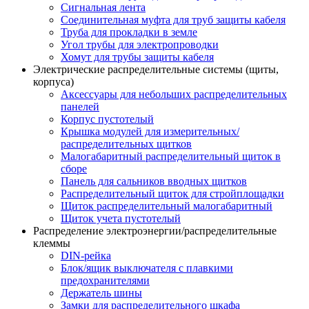
Сигнальная лента
Соединительная муфта для труб защиты кабеля
Труба для прокладки в земле
Угол трубы для электропроводки
Хомут для трубы защиты кабеля
Электрические распределительные системы (щиты,
корпуса)
Аксессуары для небольших распределительных
панелей
Корпус пустотелый
Крышка модулей для измерительных/
распределительных щитков
Малогабаритный распределительный щиток в
сборе
Панель для сальников вводных щитков
Распределительный щиток для стройплощадки
Щиток распределительный малогабаритный
Щиток учета пустотелый
Распределение электроэнергии/распределительные
клеммы
DIN-рейка
Блок/ящик выключателя с плавкими
предохранителями
Держатель шины
Замки для распределительного шкафа