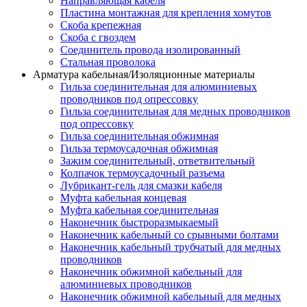
Направляющая кабеля
Пластина монтажная для крепления хомутов
Скоба крепежная
Скоба с гвоздем
Соединитель провода изолированный
Стальная проволока
Арматура кабельная/Изоляционные материалы
Гильза соединительная для алюминиевых
проводников под опрессовку
Гильза соединительная для медных проводников
под опрессовку
Гильза соединительная обжимная
Гильза термоусадочная обжимная
Зажим соединительный, ответвительный
Колпачок термоусадочный разъема
Лубрикант-гель для смазки кабеля
Муфта кабельная концевая
Муфта кабельная соединительная
Наконечник быстроразмыкаемый
Наконечник кабельный со срывными болтами
Наконечник кабельный трубчатый для медных
проводников
Наконечник обжимной кабельный для
алюминиевых проводников
Наконечник обжимной кабельный для медных