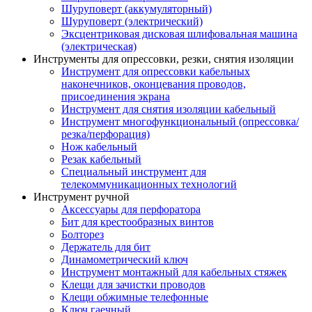
Шуруповерт (аккумуляторный)
Шуруповерт (электрический)
Эксцентриковая дисковая шлифовальная машина
(электрическая)
Инструменты для опрессовки, резки, снятия изоляции
Инструмент для опрессовки кабельных
наконечников, оконцевания проводов,
присоединения экрана
Инструмент для снятия изоляции кабельный
Инструмент многофункциональный (опрессовка/
резка/перфорация)
Нож кабельный
Резак кабельный
Специальный инструмент для
телекоммуникационных технологий
Инструмент ручной
Аксессуары для перфоратора
Бит для крестообразных винтов
Болторез
Держатель для бит
Динамометрический ключ
Инструмент монтажный для кабельных стяжек
Клещи для зачистки проводов
Клещи обжимные телефонные
Ключ гаечный