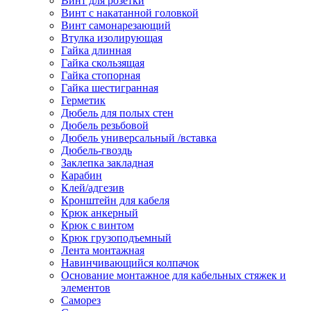
Винт для розетки
Винт с накатанной головкой
Винт самонарезающий
Втулка изолирующая
Гайка длинная
Гайка скользящая
Гайка стопорная
Гайка шестигранная
Герметик
Дюбель для полых стен
Дюбель резьбовой
Дюбель универсальный /вставка
Дюбель-гвоздь
Заклепка закладная
Карабин
Клей/адгезив
Кронштейн для кабеля
Крюк анкерный
Крюк с винтом
Крюк грузоподъемный
Лента монтажная
Навинчивающийся колпачок
Основание монтажное для кабельных стяжек и
элементов
Саморез