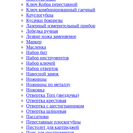
Ключ Кобра переставной
Ключ комбинированный гаечный
Круглогубцы
Кусачки бокорезы
Лазерный измерительный прибор
Лебедка ручная
Лезвие ножа заменяемое
Маркер
Масленка
Набор бит
Набор инструментов
Набор ключей
Набор отверток
Навесной замок
Ножницы
Ножницы по металлу
Ножовка
Отвертка Torx (звездочка)
Отвертка крестовая
Отвертка с шестигранником
Отвертка шлицевая
Пассатижи
Переставные плоскогубцы
Пистолет для картриджей
Пояс для инструментов