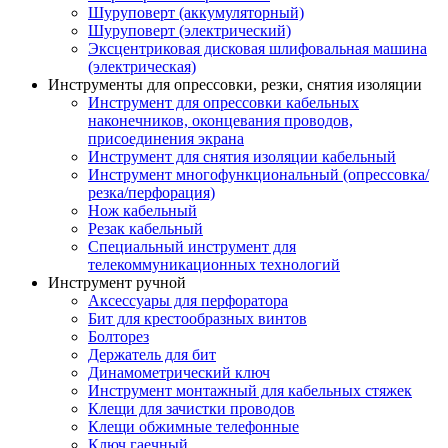
Шуруповерт (аккумуляторный)
Шуруповерт (электрический)
Эксцентриковая дисковая шлифовальная машина
(электрическая)
Инструменты для опрессовки, резки, снятия изоляции
Инструмент для опрессовки кабельных
наконечников, оконцевания проводов,
присоединения экрана
Инструмент для снятия изоляции кабельный
Инструмент многофункциональный (опрессовка/
резка/перфорация)
Нож кабельный
Резак кабельный
Специальный инструмент для
телекоммуникационных технологий
Инструмент ручной
Аксессуары для перфоратора
Бит для крестообразных винтов
Болторез
Держатель для бит
Динамометрический ключ
Инструмент монтажный для кабельных стяжек
Клещи для зачистки проводов
Клещи обжимные телефонные
Ключ гаечный