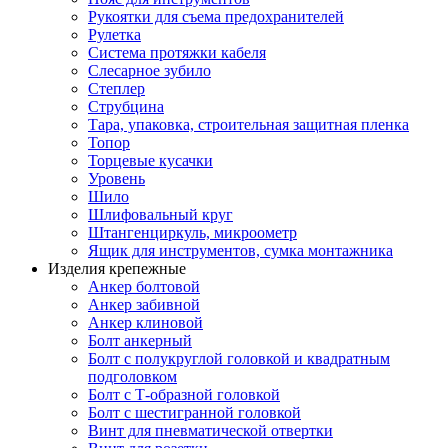
Рукоятки для съема предохранителей
Рулетка
Система протяжки кабеля
Слесарное зубило
Степлер
Струбцина
Тара, упаковка, строительная защитная пленка
Топор
Торцевые кусачки
Уровень
Шило
Шлифовальный круг
Штангенциркуль, микроометр
Ящик для инструментов, сумка монтажника
Изделия крепежные
Анкер болтовой
Анкер забивной
Анкер клиновой
Болт анкерный
Болт с полукруглой головкой и квадратным
подголовком
Болт с Т-образной головкой
Болт с шестигранной головкой
Винт для пневматической отвертки