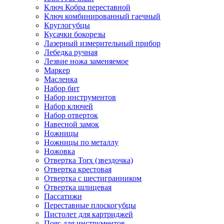
Ключ Кобра переставной
Ключ комбинированный гаечный
Круглогубцы
Кусачки бокорезы
Лазерный измерительный прибор
Лебедка ручная
Лезвие ножа заменяемое
Маркер
Масленка
Набор бит
Набор инструментов
Набор ключей
Набор отверток
Навесной замок
Ножницы
Ножницы по металлу
Ножовка
Отвертка Torx (звездочка)
Отвертка крестовая
Отвертка с шестигранником
Отвертка шлицевая
Пассатижи
Переставные плоскогубцы
Пистолет для картриджей
Пояс для инструментов