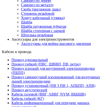
Саморез по дереву
Саморез по металлу
Скоба такелажная, шакл
Стержень резьбовой
Хомут кабельный (стяжка)
Шайба
Шайба пружинная зубчатая
Шайба стопорная с лапкой
Шпилька резьбовая
Аксессуары для электроинструментов
Аксессуары для мойки высокого давления
Кабели и провода
Провод одножильный
Провод гибкий (ПВС, ШВВП, ПВ, ретро)
Провод плоский для внутренней электропроводки
(ПБПП)
Провод самонесущий изолированный для воздушных
линий электропередачи
Провод установочный (ПВ 3 ПВ 1, АПБПП, АПВ)
Провод акустический
Кабель силовой (ВВГ, АВВГ, NYM, ВББШВ)
Кабель гибкий (КГ)
Кабель информационный для передачи данных,