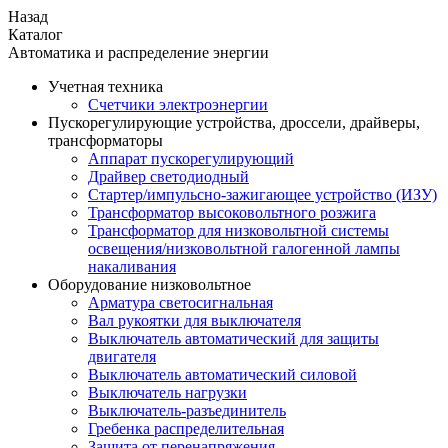
Назад
Каталог
Автоматика и распределение энергии
Учетная техника
Счетчики электроэнергии
Пускорегулирующие устройства, дроссели, драйверы,
трансформаторы
Аппарат пускорегулирующий
Драйвер светодиодный
Стартер/импульсно-зажигающее устройство (ИЗУ)
Трансформатор высоковольтного розжига
Трансформатор для низковольтной системы
освещения/низковольтной галогенной лампы
накаливания
Оборудование низковольтное
Арматура светосигнальная
Вал рукоятки для выключателя
Выключатель автоматический для защиты
двигателя
Выключатель автоматический силовой
Выключатель нагрузки
Выключатель-разъединитель
Гребенка распределительная
Защита от перенапряжения