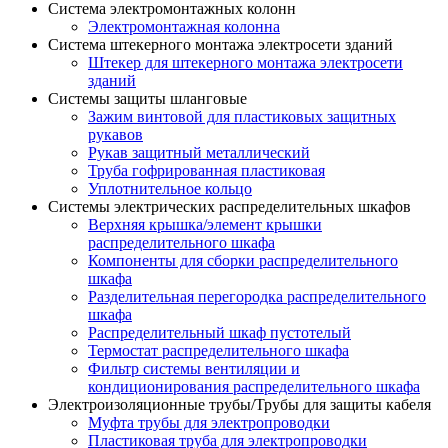
Система электромонтажных колонн
Электромонтажная колонна
Система штекерного монтажа электросети зданий
Штекер для штекерного монтажа электросети
зданий
Системы защиты шланговые
Зажим винтовой для пластиковых защитных
рукавов
Рукав защитный металлический
Труба гофрированная пластиковая
Уплотнительное кольцо
Системы электрических распределительных шкафов
Верхняя крышка/элемент крышки
распределительного шкафа
Компоненты для сборки распределительного
шкафа
Разделительная перегородка распределительного
шкафа
Распределительный шкаф пустотелый
Термостат распределительного шкафа
Фильтр системы вентиляции и
кондиционирования распределительного шкафа
Электроизоляционные трубы/Трубы для защиты кабеля
Муфта трубы для электропроводки
Пластиковая труба для электропроводки