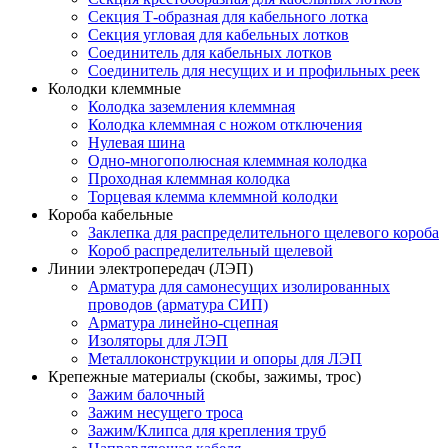
Секция Т-образная для кабельного лотка
Секция угловая для кабельных лотков
Соединитель для кабельных лотков
Соединитель для несущих и и профильных реек
Колодки клеммные
Колодка заземления клеммная
Колодка клеммная с ножом отключения
Нулевая шина
Одно-многополюсная клеммная колодка
Проходная клеммная колодка
Торцевая клемма клеммной колодки
Короба кабельные
Заклепка для распределительного щелевого короба
Короб распределительный щелевой
Линии электропередач (ЛЭП)
Арматура для самонесущих изолированных
проводов (арматура СИП)
Арматура линейно-сцепная
Изоляторы для ЛЭП
Металлоконструкции и опоры для ЛЭП
Крепежные материалы (скобы, зажимы, трос)
Зажим балочный
Зажим несущего троса
Зажим/Клипса для крепления труб