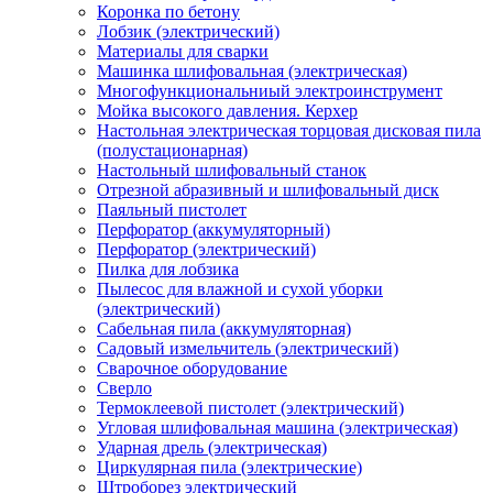
Коронка по бетону
Лобзик (электрический)
Материалы для сварки
Машинка шлифовальная (электрическая)
Многофункциональниый электроинструмент
Мойка высокого давления. Керхер
Настольная электрическая торцовая дисковая пила
(полустационарная)
Настольный шлифовальный станок
Отрезной абразивный и шлифовальный диск
Паяльный пистолет
Перфоратор (аккумуляторный)
Перфоратор (электрический)
Пилка для лобзика
Пылесос для влажной и сухой уборки
(электрический)
Сабельная пила (аккумуляторная)
Садовый измельчитель (электрический)
Сварочное оборудование
Сверло
Термоклеевой пистолет (электрический)
Угловая шлифовальная машина (электрическая)
Ударная дрель (электрическая)
Циркулярная пила (электрические)
Штроборез электрический