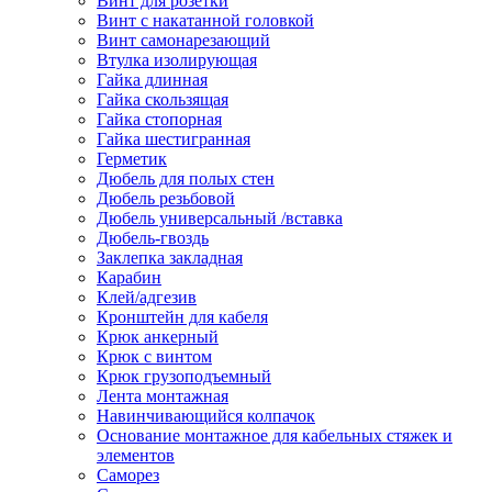
Винт для розетки
Винт с накатанной головкой
Винт самонарезающий
Втулка изолирующая
Гайка длинная
Гайка скользящая
Гайка стопорная
Гайка шестигранная
Герметик
Дюбель для полых стен
Дюбель резьбовой
Дюбель универсальный /вставка
Дюбель-гвоздь
Заклепка закладная
Карабин
Клей/адгезив
Кронштейн для кабеля
Крюк анкерный
Крюк с винтом
Крюк грузоподъемный
Лента монтажная
Навинчивающийся колпачок
Основание монтажное для кабельных стяжек и
элементов
Саморез