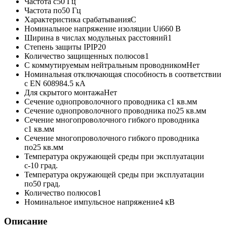
Частота с
50 Гц
Частота по
50 Гц
Характеристика срабатывания
C
Номинальное напряжение изоляции Ui
660 В
Ширина в числах модульных расстояний
1
Степень защиты IP
IP20
Количество защищенных полюсов
1
С коммутируемым нейтральным проводником
Нет
Номинальная отключающая способность в соответствии
с EN 60898
4.5 кА
Для скрытого монтажа
Нет
Сечение однопроволочного проводника с
1 кв.мм
Сечение однопроволочного проводника по
25 кв.мм
Сечение многопроволочного гибкого проводника
с
1 кв.мм
Сечение многопроволочного гибкого проводника
по
25 кв.мм
Температура окружающей среды при эксплуатации
с
-10 град.
Температура окружающей среды при эксплуатации
по
50 град.
Количество полюсов
1
Номинальное импульсное напряжение
4 кВ
Описание