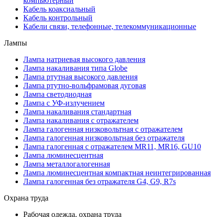
компьютерный
Кабель коаксиальный
Кабель контрольный
Кабели связи, телефонные, телекоммуникационные
Лампы
Лампа натриевая высокого давления
Лампа накаливания типа Globe
Лампа ртутная высокого давления
Лампа ртутно-вольфрамовая дуговая
Лампа светодиодная
Лампа с УФ-излучением
Лампа накаливания стандартная
Лампа накаливания с отражателем
Лампа галогенная низковольтная с отражателем
Лампа галогенная низковольтная без отражателя
Лампа галогенная с отражателем MR11, MR16, GU10
Лампа люминесцентная
Лампа металлогалогенная
Лампа люминесцентная компактная неинтегрированная
Лампа галогенная без отражателя G4, G9, R7s
Охрана труда
Рабочая одежда, охрана труда