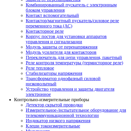
Комбинированный пускатель с электронным
блоком управления
Контакт вспомогательный
Контактор/магнитный пускатель/силовое реле
переменного тока (АС)
Контакторное реле
Корпус постов для установки аппаратов
управления и сигнализации
Модуль защиты от перенапряжения
Модуль усилителя для контакторов
Переключатель для цепи управления, пакетный
Реле контроля температуры (термисторное реле)
Реле тепловое
Стабилизаторы напряжения
Трансформатор однофазный силовой
низковольтный
Устройство управления и защиты двигателя
электронное
Контрольно-измерительные приборы
Детектор скрытой проводки
Измерительное-/испытательное оборудование для
телекоммуникационной технологии
Индикатор низкого напряжения
Клещи токоизмерительные