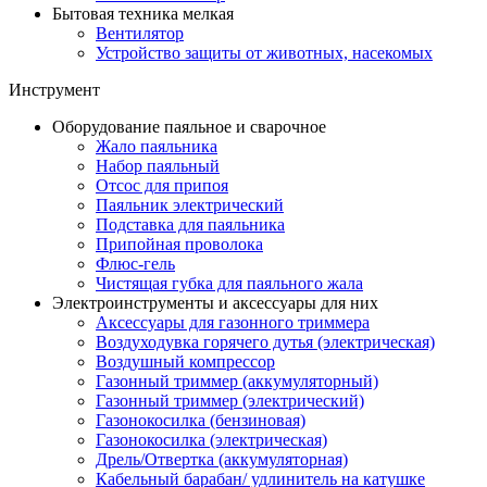
Бытовая техника мелкая
Вентилятор
Устройство защиты от животных, насекомых
Инструмент
Оборудование паяльное и сварочное
Жало паяльника
Набор паяльный
Отсос для припоя
Паяльник электрический
Подставка для паяльника
Припойная проволока
Флюс-гель
Чистящая губка для паяльного жала
Электроинструменты и аксессуары для них
Аксессуары для газонного триммера
Воздуходувка горячего дутья (электрическая)
Воздушный компрессор
Газонный триммер (аккумуляторный)
Газонный триммер (электрический)
Газонокосилка (бензиновая)
Газонокосилка (электрическая)
Дрель/Отвертка (аккумуляторная)
Кабельный барабан/ удлинитель на катушке