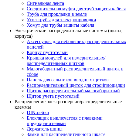
Сигнальная лента
Соединительная муфта для труб защиты кабеля
Труба для прокладки в земле
Угол трубы для электропроводки
Хомут для трубы защиты кабеля
Электрические распределительные системы (щиты,
корпуса)
Аксессуары для небольших распределительных
панелей
Корпус пустотелый
Крышка модулей для измерительных/
распределительных щитков
Малогабаритный распределительный щиток в
сборе
Панель для сальников вводных щитков
Распределительный щиток для стройплощадки
Щиток распределительный малогабаритный
Щиток учета пустотелый
Распределение электроэнергии/распределительные
клеммы
DIN-рейка
Блок/ящик выключателя с плавкими
предохранителями
Держатель шины
Замки для распределительного шкафа