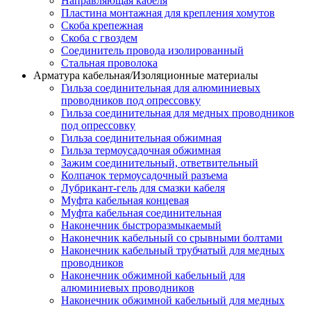
Направляющая кабеля
Пластина монтажная для крепления хомутов
Скоба крепежная
Скоба с гвоздем
Соединитель провода изолированный
Стальная проволока
Арматура кабельная/Изоляционные материалы
Гильза соединительная для алюминиевых
проводников под опрессовку
Гильза соединительная для медных проводников
под опрессовку
Гильза соединительная обжимная
Гильза термоусадочная обжимная
Зажим соединительный, ответвительный
Колпачок термоусадочный разъема
Лубрикант-гель для смазки кабеля
Муфта кабельная концевая
Муфта кабельная соединительная
Наконечник быстроразмыкаемый
Наконечник кабельный со срывными болтами
Наконечник кабельный трубчатый для медных
проводников
Наконечник обжимной кабельный для
алюминиевых проводников
Наконечник обжимной кабельный для медных