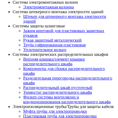
Система электромонтажных колонн
Электромонтажная колонна
Система штекерного монтажа электросети зданий
Штекер для штекерного монтажа электросети
зданий
Системы защиты шланговые
Зажим винтовой для пластиковых защитных
рукавов
Рукав защитный металлический
Труба гофрированная пластиковая
Уплотнительное кольцо
Системы электрических распределительных шкафов
Верхняя крышка/элемент крышки
распределительного шкафа
Компоненты для сборки распределительного
шкафа
Разделительная перегородка распределительного
шкафа
Распределительный шкаф пустотелый
Термостат распределительного шкафа
Фильтр системы вентиляции и
кондиционирования распределительного шкафа
Электроизоляционные трубы/Трубы для защиты кабеля
Муфта трубы для электропроводки
Пластиковая труба для электропроводки