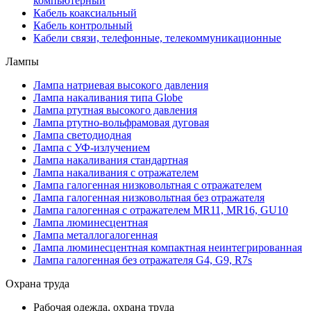
компьютерный
Кабель коаксиальный
Кабель контрольный
Кабели связи, телефонные, телекоммуникационные
Лампы
Лампа натриевая высокого давления
Лампа накаливания типа Globe
Лампа ртутная высокого давления
Лампа ртутно-вольфрамовая дуговая
Лампа светодиодная
Лампа с УФ-излучением
Лампа накаливания стандартная
Лампа накаливания с отражателем
Лампа галогенная низковольтная с отражателем
Лампа галогенная низковольтная без отражателя
Лампа галогенная с отражателем MR11, MR16, GU10
Лампа люминесцентная
Лампа металлогалогенная
Лампа люминесцентная компактная неинтегрированная
Лампа галогенная без отражателя G4, G9, R7s
Охрана труда
Рабочая одежда, охрана труда