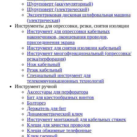
Шуруповерт (аккумуляторный)
Шуруповерт (электрический)
Эксцентриковая дисковая шлифовальная машина
(электрическая)
Инструменты для опрессовки, резки, снятия изоляции
Инструмент для опрессовки кабельных
наконечников, оконцевания проводов,
присоединения экрана
Инструмент для снятия изоляции кабельный
Инструмент многофункциональный (опрессовка/
резка/перфорация)
Нож кабельный
Резак кабельный
Специальный инструмент для
телекоммуникационных технологий
Инструмент ручной
Аксессуары для перфоратора
Бит для крестообразных винтов
Болторез
Держатель для бит
Динамометрический ключ
Инструмент монтажный для кабельных стяжек
Клещи для зачистки проводов
Клещи обжимные телефонные
Ключ гаечный