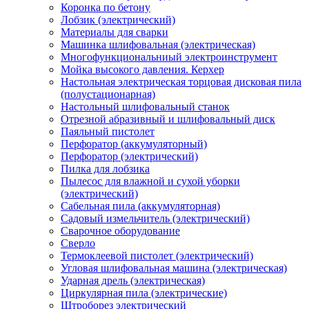
Коронка по бетону
Лобзик (электрический)
Материалы для сварки
Машинка шлифовальная (электрическая)
Многофункциональниый электроинструмент
Мойка высокого давления. Керхер
Настольная электрическая торцовая дисковая пила
(полустационарная)
Настольный шлифовальный станок
Отрезной абразивный и шлифовальный диск
Паяльный пистолет
Перфоратор (аккумуляторный)
Перфоратор (электрический)
Пилка для лобзика
Пылесос для влажной и сухой уборки
(электрический)
Сабельная пила (аккумуляторная)
Садовый измельчитель (электрический)
Сварочное оборудование
Сверло
Термоклеевой пистолет (электрический)
Угловая шлифовальная машина (электрическая)
Ударная дрель (электрическая)
Циркулярная пила (электрические)
Штроборез электрический