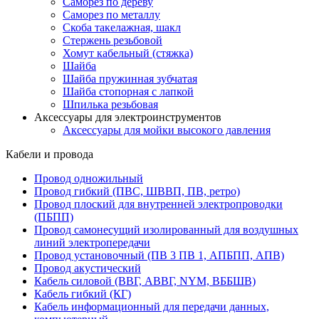
Саморез по дереву
Саморез по металлу
Скоба такелажная, шакл
Стержень резьбовой
Хомут кабельный (стяжка)
Шайба
Шайба пружинная зубчатая
Шайба стопорная с лапкой
Шпилька резьбовая
Аксессуары для электроинструментов
Аксессуары для мойки высокого давления
Кабели и провода
Провод одножильный
Провод гибкий (ПВС, ШВВП, ПВ, ретро)
Провод плоский для внутренней электропроводки
(ПБПП)
Провод самонесущий изолированный для воздушных
линий электропередачи
Провод установочный (ПВ 3 ПВ 1, АПБПП, АПВ)
Провод акустический
Кабель силовой (ВВГ, АВВГ, NYM, ВББШВ)
Кабель гибкий (КГ)
Кабель информационный для передачи данных,