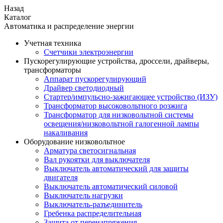
Назад
Каталог
Автоматика и распределение энергии
Учетная техника
Счетчики электроэнергии
Пускорегулирующие устройства, дроссели, драйверы,
трансформаторы
Аппарат пускорегулирующий
Драйвер светодиодный
Стартер/импульсно-зажигающее устройство (ИЗУ)
Трансформатор высоковольтного розжига
Трансформатор для низковольтной системы
освещения/низковольтной галогенной лампы
накаливания
Оборудование низковольтное
Арматура светосигнальная
Вал рукоятки для выключателя
Выключатель автоматический для защиты
двигателя
Выключатель автоматический силовой
Выключатель нагрузки
Выключатель-разъединитель
Гребенка распределительная
Защита от перенапряжения