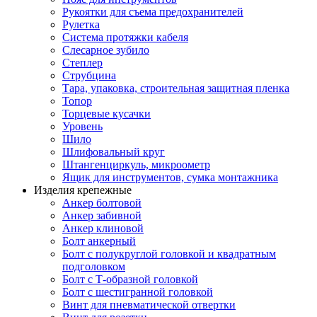
Рукоятки для съема предохранителей
Рулетка
Система протяжки кабеля
Слесарное зубило
Степлер
Струбцина
Тара, упаковка, строительная защитная пленка
Топор
Торцевые кусачки
Уровень
Шило
Шлифовальный круг
Штангенциркуль, микроометр
Ящик для инструментов, сумка монтажника
Изделия крепежные
Анкер болтовой
Анкер забивной
Анкер клиновой
Болт анкерный
Болт с полукруглой головкой и квадратным
подголовком
Болт с Т-образной головкой
Болт с шестигранной головкой
Винт для пневматической отвертки