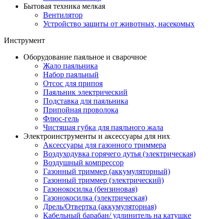
Бытовая техника мелкая
Вентилятор
Устройство защиты от животных, насекомых
Инструмент
Оборудование паяльное и сварочное
Жало паяльника
Набор паяльный
Отсос для припоя
Паяльник электрический
Подставка для паяльника
Припойная проволока
Флюс-гель
Чистящая губка для паяльного жала
Электроинструменты и аксессуары для них
Аксессуары для газонного триммера
Воздуходувка горячего дутья (электрическая)
Воздушный компрессор
Газонный триммер (аккумуляторный)
Газонный триммер (электрический)
Газонокосилка (бензиновая)
Газонокосилка (электрическая)
Дрель/Отвертка (аккумуляторная)
Кабельный барабан/ удлинитель на катушке