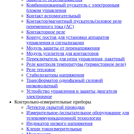
Комбинированный пускатель с электронным
блоком управления
Контакт вспомогательный
Контактор/магнитный пускатель/силовое реле
переменного тока (АС)
Контакторное реле
Корпус постов для установки аппаратов
управления и сигнализации
Модуль защиты от перенапряжения
Модуль усилителя для контакторов
Переключатель для цепи управления, пакетный
Реле контроля температуры (термисторное реле)
Реле тепловое
Стабилизаторы напряжения
Трансформатор однофазный силовой
низковольтный
Устройство управления и защиты двигателя
электронное
Контрольно-измерительные приборы
Детектор скрытой проводки
Измерительное-/испытательное оборудование для
телекоммуникационной технологии
Индикатор низкого напряжения
Клещи токоизмерительные