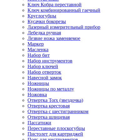
Ключ Кобра переставной
Ключ комбинированный гаечный
Круглогубцы
Кусачки бокорезы
Лазерный измерительный прибор
Лебедка ручная
Лезвие ножа заменяемое
Маркер
Масленка
Набор бит
Набор инструментов
Набор ключей
Набор отверток
Навесной замок
Ножницы
Ножницы по металлу
Ножовка
Отвертка Torx (звездочка)
Отвертка крестовая
Отвертка с шестигранником
Отвертка шлицевая
Пассатижи
Переставные плоскогубцы
Пистолет для картриджей
Пояс для инструментов