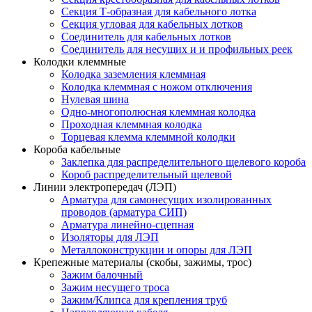
Секция Т-образная для кабельного лотка
Секция угловая для кабельных лотков
Соединитель для кабельных лотков
Соединитель для несущих и и профильных реек
Колодки клеммные
Колодка заземления клеммная
Колодка клеммная с ножом отключения
Нулевая шина
Одно-многополюсная клеммная колодка
Проходная клеммная колодка
Торцевая клемма клеммной колодки
Короба кабельные
Заклепка для распределительного щелевого короба
Короб распределительный щелевой
Линии электропередач (ЛЭП)
Арматура для самонесущих изолированных
проводов (арматура СИП)
Арматура линейно-сцепная
Изоляторы для ЛЭП
Металлоконструкции и опоры для ЛЭП
Крепежные материалы (скобы, зажимы, трос)
Зажим балочный
Зажим несущего троса
Зажим/Клипса для крепления труб