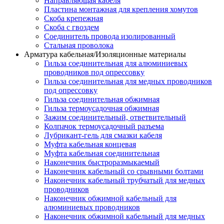
Направляющая кабеля
Пластина монтажная для крепления хомутов
Скоба крепежная
Скоба с гвоздем
Соединитель провода изолированный
Стальная проволока
Арматура кабельная/Изоляционные материалы
Гильза соединительная для алюминиевых
проводников под опрессовку
Гильза соединительная для медных проводников
под опрессовку
Гильза соединительная обжимная
Гильза термоусадочная обжимная
Зажим соединительный, ответвительный
Колпачок термоусадочный разъема
Лубрикант-гель для смазки кабеля
Муфта кабельная концевая
Муфта кабельная соединительная
Наконечник быстроразмыкаемый
Наконечник кабельный со срывными болтами
Наконечник кабельный трубчатый для медных
проводников
Наконечник обжимной кабельный для
алюминиевых проводников
Наконечник обжимной кабельный для медных