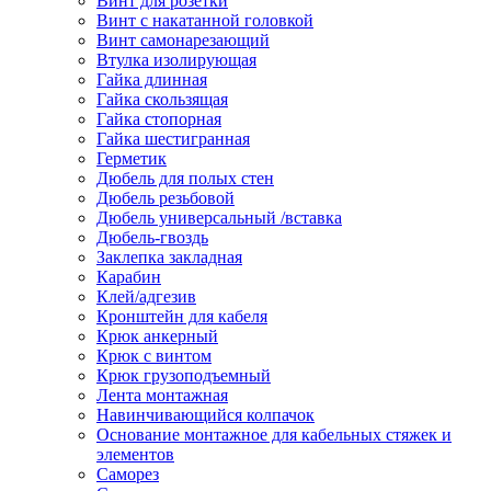
Винт для розетки
Винт с накатанной головкой
Винт самонарезающий
Втулка изолирующая
Гайка длинная
Гайка скользящая
Гайка стопорная
Гайка шестигранная
Герметик
Дюбель для полых стен
Дюбель резьбовой
Дюбель универсальный /вставка
Дюбель-гвоздь
Заклепка закладная
Карабин
Клей/адгезив
Кронштейн для кабеля
Крюк анкерный
Крюк с винтом
Крюк грузоподъемный
Лента монтажная
Навинчивающийся колпачок
Основание монтажное для кабельных стяжек и
элементов
Саморез