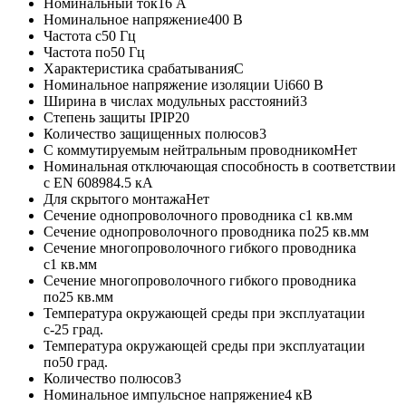
Номинальный ток
16 А
Номинальное напряжение
400 В
Частота с
50 Гц
Частота по
50 Гц
Характеристика срабатывания
C
Номинальное напряжение изоляции Ui
660 В
Ширина в числах модульных расстояний
3
Степень защиты IP
IP20
Количество защищенных полюсов
3
С коммутируемым нейтральным проводником
Нет
Номинальная отключающая способность в соответствии
с EN 60898
4.5 кА
Для скрытого монтажа
Нет
Сечение однопроволочного проводника с
1 кв.мм
Сечение однопроволочного проводника по
25 кв.мм
Сечение многопроволочного гибкого проводника
с
1 кв.мм
Сечение многопроволочного гибкого проводника
по
25 кв.мм
Температура окружающей среды при эксплуатации
с
-25 град.
Температура окружающей среды при эксплуатации
по
50 град.
Количество полюсов
3
Номинальное импульсное напряжение
4 кВ