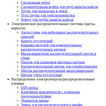
Сигнальная лента
Соединительная муфта для труб защиты кабеля
Труба для прокладки в земле
Угол трубы для электропроводки
Хомут для трубы защиты кабеля
Электрические распределительные системы (щиты,
корпуса)
Аксессуары для небольших распределительных
панелей
Корпус пустотелый
Крышка модулей для измерительных/
распределительных щитков
Малогабаритный распределительный щиток в
сборе
Панель для сальников вводных щитков
Распределительный щиток для стройплощадки
Щиток распределительный малогабаритный
Щиток учета пустотелый
Распределение электроэнергии/распределительные
клеммы
DIN-рейка
Блок/ящик выключателя с плавкими
предохранителями
Держатель шины
Замки для распределительного шкафа