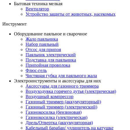
Бытовая техника мелкая
Вентилятор
Устройство защиты от животных, насекомых
Инструмент
Оборудование паяльное и сварочное
Жало паяльника
Набор паяльный
Отсос для припоя
Паяльник электрический
Подставка для паяльника
Припойная проволока
Флюс-гель
Чистящая губка для паяльного жала
Электроинструменты и аксессуары для них
Аксессуары для газонного триммера
Воздуходувка горячего дутья (электрическая)
Воздушный компрессор
Газонный триммер (аккумуляторный)
Газонный триммер (электрический)
Газонокосилка (бензиновая)
Газонокосилка (электрическая)
Дрель/Отвертка (аккумуляторная)
Кабельный барабан/ удлинитель на катушке