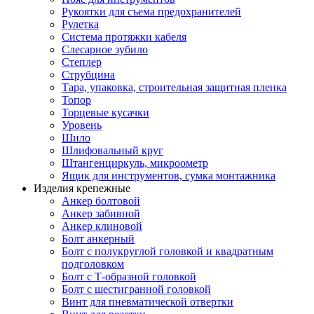
Рукоятки для съема предохранителей
Рулетка
Система протяжки кабеля
Слесарное зубило
Степлер
Струбцина
Тара, упаковка, строительная защитная пленка
Топор
Торцевые кусачки
Уровень
Шило
Шлифовальный круг
Штангенциркуль, микроометр
Ящик для инструментов, сумка монтажника
Изделия крепежные
Анкер болтовой
Анкер забивной
Анкер клиновой
Болт анкерный
Болт с полукруглой головкой и квадратным
подголовком
Болт с Т-образной головкой
Болт с шестигранной головкой
Винт для пневматической отвертки