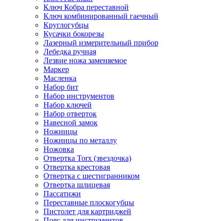
Ключ Кобра переставной
Ключ комбинированный гаечный
Круглогубцы
Кусачки бокорезы
Лазерный измерительный прибор
Лебедка ручная
Лезвие ножа заменяемое
Маркер
Масленка
Набор бит
Набор инструментов
Набор ключей
Набор отверток
Навесной замок
Ножницы
Ножницы по металлу
Ножовка
Отвертка Torx (звездочка)
Отвертка крестовая
Отвертка с шестигранником
Отвертка шлицевая
Пассатижи
Переставные плоскогубцы
Пистолет для картриджей
Пояс для инструментов