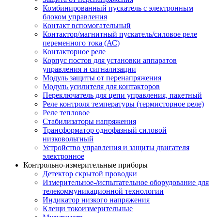
Комбинированный пускатель с электронным
блоком управления
Контакт вспомогательный
Контактор/магнитный пускатель/силовое реле
переменного тока (АС)
Контакторное реле
Корпус постов для установки аппаратов
управления и сигнализации
Модуль защиты от перенапряжения
Модуль усилителя для контакторов
Переключатель для цепи управления, пакетный
Реле контроля температуры (термисторное реле)
Реле тепловое
Стабилизаторы напряжения
Трансформатор однофазный силовой
низковольтный
Устройство управления и защиты двигателя
электронное
Контрольно-измерительные приборы
Детектор скрытой проводки
Измерительное-/испытательное оборудование для
телекоммуникационной технологии
Индикатор низкого напряжения
Клещи токоизмерительные