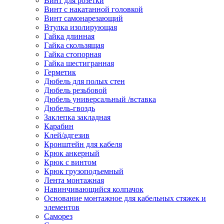
Винт для розетки
Винт с накатанной головкой
Винт самонарезающий
Втулка изолирующая
Гайка длинная
Гайка скользящая
Гайка стопорная
Гайка шестигранная
Герметик
Дюбель для полых стен
Дюбель резьбовой
Дюбель универсальный /вставка
Дюбель-гвоздь
Заклепка закладная
Карабин
Клей/адгезив
Кронштейн для кабеля
Крюк анкерный
Крюк с винтом
Крюк грузоподъемный
Лента монтажная
Навинчивающийся колпачок
Основание монтажное для кабельных стяжек и
элементов
Саморез