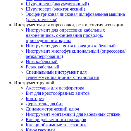
Шуруповерт (аккумуляторный)
Шуруповерт (электрический)
Эксцентриковая дисковая шлифовальная машина
(электрическая)
Инструменты для опрессовки, резки, снятия изоляции
Инструмент для опрессовки кабельных
наконечников, оконцевания проводов,
присоединения экрана
Инструмент для снятия изоляции кабельный
Инструмент многофункциональный (опрессовка/
резка/перфорация)
Нож кабельный
Резак кабельный
Специальный инструмент для
телекоммуникационных технологий
Инструмент ручной
Аксессуары для перфоратора
Бит для крестообразных винтов
Болторез
Держатель для бит
Динамометрический ключ
Инструмент монтажный для кабельных стяжек
Клещи для зачистки проводов
Клещи обжимные телефонные
Ключ гаечный