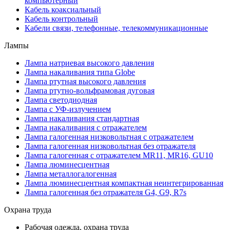
компьютерный
Кабель коаксиальный
Кабель контрольный
Кабели связи, телефонные, телекоммуникационные
Лампы
Лампа натриевая высокого давления
Лампа накаливания типа Globe
Лампа ртутная высокого давления
Лампа ртутно-вольфрамовая дуговая
Лампа светодиодная
Лампа с УФ-излучением
Лампа накаливания стандартная
Лампа накаливания с отражателем
Лампа галогенная низковольтная с отражателем
Лампа галогенная низковольтная без отражателя
Лампа галогенная с отражателем MR11, MR16, GU10
Лампа люминесцентная
Лампа металлогалогенная
Лампа люминесцентная компактная неинтегрированная
Лампа галогенная без отражателя G4, G9, R7s
Охрана труда
Рабочая одежда, охрана труда