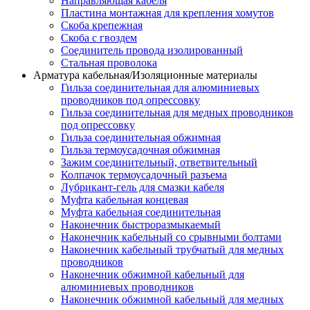
Направляющая кабеля
Пластина монтажная для крепления хомутов
Скоба крепежная
Скоба с гвоздем
Соединитель провода изолированный
Стальная проволока
Арматура кабельная/Изоляционные материалы
Гильза соединительная для алюминиевых
проводников под опрессовку
Гильза соединительная для медных проводников
под опрессовку
Гильза соединительная обжимная
Гильза термоусадочная обжимная
Зажим соединительный, ответвительный
Колпачок термоусадочный разъема
Лубрикант-гель для смазки кабеля
Муфта кабельная концевая
Муфта кабельная соединительная
Наконечник быстроразмыкаемый
Наконечник кабельный со срывными болтами
Наконечник кабельный трубчатый для медных
проводников
Наконечник обжимной кабельный для
алюминиевых проводников
Наконечник обжимной кабельный для медных