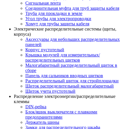
Сигнальная лента
Соединительная муфта для труб защиты кабеля
Труба для прокладки в земле
Угол трубы для электропроводки
Хомут для трубы защиты кабеля
Электрические распределительные системы (щиты,
корпуса)
Аксессуары для небольших распределительных
панелей
Корпус пустотелый
Крышка модулей для измерительных/
распределительных щитков
Малогабаритный распределительный щиток в
сборе
Панель для сальников вводных щитков
Распределительный щиток для стройплощадки
Щиток распределительный малогабаритный
Щиток учета пустотелый
Распределение электроэнергии/распределительные
клеммы
DIN-рейка
Блок/ящик выключателя с плавкими
предохранителями
Держатель шины
Замки для распределительного шкафа