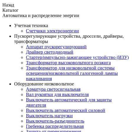
Назад
Каталог
Автоматика и распределение энергии
Учетная техника
Счетчики электроэнергии
Пускорегулирующие устройства, дроссели, драйверы,
трансформаторы
Аппарат пускорегулирующий
Драйвер светодиодный
Стартер/импульсно-зажигающее устройство (ИЗУ)
Трансформатор высоковольтного розжига
Трансформатор для низковольтной системы
освещения/низковольтной галогенной лампы
накаливания
Оборудование низковольтное
Арматура светосигнальная
Вал рукоятки для выключателя
Выключатель автоматический для защиты
двигателя
Выключатель автоматический силовой
Выключатель нагрузки
Выключатель-разъединитель
Гребенка распределительная
Защита от перенапряжения