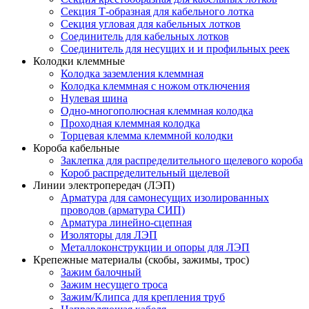
Секция Т-образная для кабельного лотка
Секция угловая для кабельных лотков
Соединитель для кабельных лотков
Соединитель для несущих и и профильных реек
Колодки клеммные
Колодка заземления клеммная
Колодка клеммная с ножом отключения
Нулевая шина
Одно-многополюсная клеммная колодка
Проходная клеммная колодка
Торцевая клемма клеммной колодки
Короба кабельные
Заклепка для распределительного щелевого короба
Короб распределительный щелевой
Линии электропередач (ЛЭП)
Арматура для самонесущих изолированных
проводов (арматура СИП)
Арматура линейно-сцепная
Изоляторы для ЛЭП
Металлоконструкции и опоры для ЛЭП
Крепежные материалы (скобы, зажимы, трос)
Зажим балочный
Зажим несущего троса
Зажим/Клипса для крепления труб