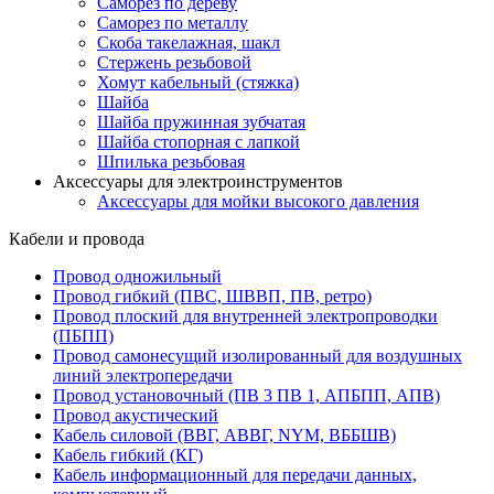
Саморез по дереву
Саморез по металлу
Скоба такелажная, шакл
Стержень резьбовой
Хомут кабельный (стяжка)
Шайба
Шайба пружинная зубчатая
Шайба стопорная с лапкой
Шпилька резьбовая
Аксессуары для электроинструментов
Аксессуары для мойки высокого давления
Кабели и провода
Провод одножильный
Провод гибкий (ПВС, ШВВП, ПВ, ретро)
Провод плоский для внутренней электропроводки
(ПБПП)
Провод самонесущий изолированный для воздушных
линий электропередачи
Провод установочный (ПВ 3 ПВ 1, АПБПП, АПВ)
Провод акустический
Кабель силовой (ВВГ, АВВГ, NYM, ВББШВ)
Кабель гибкий (КГ)
Кабель информационный для передачи данных,