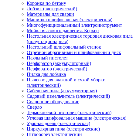
Коронка по бетону
Лобзик (электрический)
Материалы для сварки
Машинка шлифовальная (электрическая)
Многофункциональниый электроинструмент
Мойка высокого давления. Керхер
Настольная электрическая торцовая дисковая пила
(полустационарная)
Настольный шлифовальный станок
Отрезной абразивный и шлифовальный диск
Паяльный пистолет
Перфоратор (аккумуляторный)
Перфоратор (электрический)
Пилка для лобзика
Пылесос для влажной и сухой уборки
(электрический)
Сабельная пила (аккумуляторная)
Садовый измельчитель (электрический)
Сварочное оборудование
Сверло
Термоклеевой пистолет (электрический)
Угловая шлифовальная машина (электрическая)
Ударная дрель (электрическая)
Циркулярная пила (электрические)
Штроборез электрический