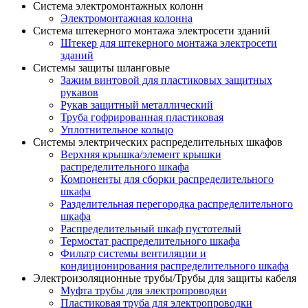
Система электромонтажных колонн
Электромонтажная колонна
Система штекерного монтажа электросети зданий
Штекер для штекерного монтажа электросети
зданий
Системы защиты шланговые
Зажим винтовой для пластиковых защитных
рукавов
Рукав защитный металлический
Труба гофрированная пластиковая
Уплотнительное кольцо
Системы электрических распределительных шкафов
Верхняя крышка/элемент крышки
распределительного шкафа
Компоненты для сборки распределительного
шкафа
Разделительная перегородка распределительного
шкафа
Распределительный шкаф пустотелый
Термостат распределительного шкафа
Фильтр системы вентиляции и
кондиционирования распределительного шкафа
Электроизоляционные трубы/Трубы для защиты кабеля
Муфта трубы для электропроводки
Пластиковая труба для электропроводки