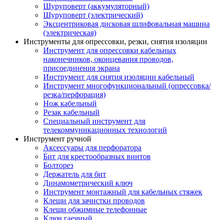
Шуруповерт (аккумуляторный)
Шуруповерт (электрический)
Эксцентриковая дисковая шлифовальная машина
(электрическая)
Инструменты для опрессовки, резки, снятия изоляции
Инструмент для опрессовки кабельных
наконечников, оконцевания проводов,
присоединения экрана
Инструмент для снятия изоляции кабельный
Инструмент многофункциональный (опрессовка/
резка/перфорация)
Нож кабельный
Резак кабельный
Специальный инструмент для
телекоммуникационных технологий
Инструмент ручной
Аксессуары для перфоратора
Бит для крестообразных винтов
Болторез
Держатель для бит
Динамометрический ключ
Инструмент монтажный для кабельных стяжек
Клещи для зачистки проводов
Клещи обжимные телефонные
Ключ гаечный