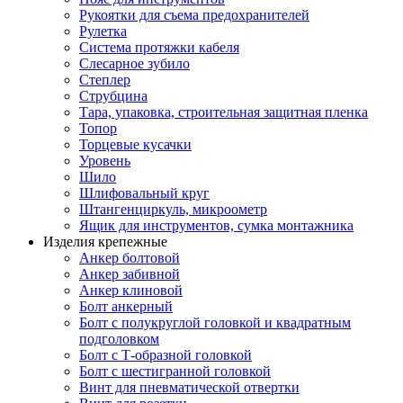
Рукоятки для съема предохранителей
Рулетка
Система протяжки кабеля
Слесарное зубило
Степлер
Струбцина
Тара, упаковка, строительная защитная пленка
Топор
Торцевые кусачки
Уровень
Шило
Шлифовальный круг
Штангенциркуль, микроометр
Ящик для инструментов, сумка монтажника
Изделия крепежные
Анкер болтовой
Анкер забивной
Анкер клиновой
Болт анкерный
Болт с полукруглой головкой и квадратным
подголовком
Болт с Т-образной головкой
Болт с шестигранной головкой
Винт для пневматической отвертки