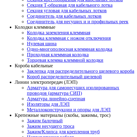
Секция Т-образная для кабельного лотка
Секция угловая для кабельных лотков
Соединитель для кабельных лотков
Соединитель для несущих и и профильных реек
Колодки клеммные
Колодка заземления клеммная
Колодка клеммная с ножом отключения
Нулевая шина
Одно-многополюсная клеммная колодка
Проходная клеммная колодка
Торцевая клемма клеммной колодки
Короба кабельные
Заклепка для распределительного щелевого короба
Короб распределительный щелевой
Линии электропередач (ЛЭП)
Арматура для самонесущих изолированных
проводов (арматура СИП)
Арматура линейно-сцепная
Изоляторы для ЛЭП
Металлоконструкции и опоры для ЛЭП
Крепежные материалы (скобы, зажимы, трос)
Зажим балочный
Зажим несущего троса
Зажим/Клипса для крепления труб