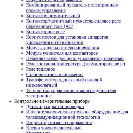
Комбинированный пускатель с электронным
блоком управления
Контакт вспомогательный
Контактор/магнитный пускатель/силовое реле
переменного тока (АС)
Контакторное реле
Корпус постов для установки аппаратов
управления и сигнализации
Модуль защиты от перенапряжения
Модуль усилителя для контакторов
Переключатель для цепи управления, пакетный
Реле контроля температуры (термисторное реле)
Реле тепловое
Стабилизаторы напряжения
Трансформатор однофазный силовой
низковольтный
Устройство управления и защиты двигателя
электронное
Контрольно-измерительные приборы
Детектор скрытой проводки
Измерительное-/испытательное оборудование для
телекоммуникационной технологии
Индикатор низкого напряжения
Клещи токоизмерительные