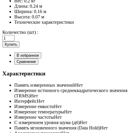
Вес:
0.2 кг
Длина:
0.24 м
Ширина:
0.16 м
Высота:
0.07 м
Технические характеристики
Количество (шт) :
Купить
В избранное
Сравнение
Характеристики
Память измеренных значений
Нет
Измерение истинного среднеквадратического значения
(ТRMS)
Нет
Интерфейс
Нет
Измерение емкости
Нет
Измерение температуры
Нет
Измерение частоты
Нет
С измерением уровня шума (дб)
Нет
Память мгновенного значения (Data Hold)
Нет