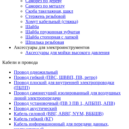
Саморез по дереву
Саморез по металлу
Скоба такелажная, шакл
Стержень резьбовой
Хомут кабельный (стяжка)
Шайба
Шайба пружинная зубчатая
Шайба стопорная с лапкой
Шпилька резьбовая
Аксессуары для электроинструментов
Аксессуары для мойки высокого давления
Кабели и провода
Провод одножильный
Провод гибкий (ПВС, ШВВП, ПВ, ретро)
Провод плоский для внутренней электропроводки
(ПБПП)
Провод самонесущий изолированный для воздушных
линий электропередачи
Провод установочный (ПВ 3 ПВ 1, АПБПП, АПВ)
Провод акустический
Кабель силовой (ВВГ, АВВГ, NYM, ВББШВ)
Кабель гибкий (КГ)
Кабель информационный для передачи данных,