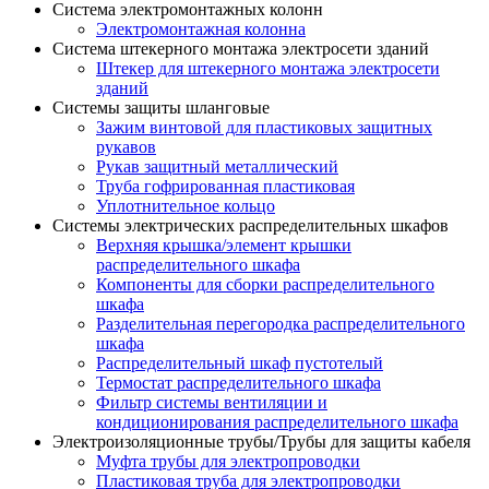
Система электромонтажных колонн
Электромонтажная колонна
Система штекерного монтажа электросети зданий
Штекер для штекерного монтажа электросети
зданий
Системы защиты шланговые
Зажим винтовой для пластиковых защитных
рукавов
Рукав защитный металлический
Труба гофрированная пластиковая
Уплотнительное кольцо
Системы электрических распределительных шкафов
Верхняя крышка/элемент крышки
распределительного шкафа
Компоненты для сборки распределительного
шкафа
Разделительная перегородка распределительного
шкафа
Распределительный шкаф пустотелый
Термостат распределительного шкафа
Фильтр системы вентиляции и
кондиционирования распределительного шкафа
Электроизоляционные трубы/Трубы для защиты кабеля
Муфта трубы для электропроводки
Пластиковая труба для электропроводки