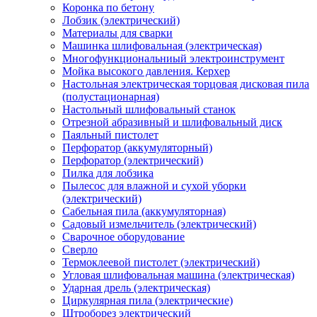
Коронка по бетону
Лобзик (электрический)
Материалы для сварки
Машинка шлифовальная (электрическая)
Многофункциональниый электроинструмент
Мойка высокого давления. Керхер
Настольная электрическая торцовая дисковая пила
(полустационарная)
Настольный шлифовальный станок
Отрезной абразивный и шлифовальный диск
Паяльный пистолет
Перфоратор (аккумуляторный)
Перфоратор (электрический)
Пилка для лобзика
Пылесос для влажной и сухой уборки
(электрический)
Сабельная пила (аккумуляторная)
Садовый измельчитель (электрический)
Сварочное оборудование
Сверло
Термоклеевой пистолет (электрический)
Угловая шлифовальная машина (электрическая)
Ударная дрель (электрическая)
Циркулярная пила (электрические)
Штроборез электрический