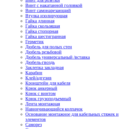
Винт для розетки
Винт с накатанной головкой
Винт самонарезающий
Втулка изолирующая
Гайка длинная
Гайка скользящая
Гайка стопорная
Гайка шестигранная
Герметик
Дюбель для полых стен
Дюбель резьбовой
Дюбель универсальный /вставка
Дюбель-гвоздь
Заклепка закладная
Карабин
Клей/адгезив
Кронштейн для кабеля
Крюк анкерный
Крюк с винтом
Крюк грузоподъемный
Лента монтажная
Навинчивающийся колпачок
Основание монтажное для кабельных стяжек и
элементов
Саморез