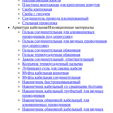
Направляющая кабеля
Пластина монтажная для крепления хомутов
Скоба крепежная
Скоба с гвоздем
Соединитель провода изолированный
Стальная проволока
Арматура кабельная/Изоляционные материалы
Гильза соединительная для алюминиевых
проводников под опрессовку
Гильза соединительная для медных проводников
под опрессовку
Гильза соединительная обжимная
Гильза термоусадочная обжимная
Зажим соединительный, ответвительный
Колпачок термоусадочный разъема
Лубрикант-гель для смазки кабеля
Муфта кабельная концевая
Муфта кабельная соединительная
Наконечник быстроразмыкаемый
Наконечник кабельный со срывными болтами
Наконечник кабельный трубчатый для медных
проводников
Наконечник обжимной кабельный для
алюминиевых проводников
Наконечник обжимной кабельный для медных