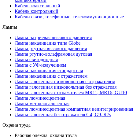
компьютерный
Кабель коаксиальный
Кабель контрольный
Кабели связи, телефонные, телекоммуникационные
Лампы
Лампа натриевая высокого давления
Лампа накаливания типа Globe
Лампа ртутная высокого давления
Лампа ртутно-вольфрамовая дуговая
Лампа светодиодная
Лампа с УФ-излучением
Лампа накаливания стандартная
Лампа накаливания с отражателем
Лампа галогенная низковольтная с отражателем
Лампа галогенная низковольтная без отражателя
Лампа галогенная с отражателем MR11, MR16, GU10
Лампа люминесцентная
Лампа металлогалогенная
Лампа люминесцентная компактная неинтегрированная
Лампа галогенная без отражателя G4, G9, R7s
Охрана труда
Рабочая одежда, охрана труда