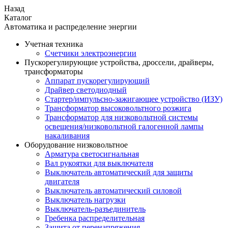
Назад
Каталог
Автоматика и распределение энергии
Учетная техника
Счетчики электроэнергии
Пускорегулирующие устройства, дроссели, драйверы,
трансформаторы
Аппарат пускорегулирующий
Драйвер светодиодный
Стартер/импульсно-зажигающее устройство (ИЗУ)
Трансформатор высоковольтного розжига
Трансформатор для низковольтной системы
освещения/низковольтной галогенной лампы
накаливания
Оборудование низковольтное
Арматура светосигнальная
Вал рукоятки для выключателя
Выключатель автоматический для защиты
двигателя
Выключатель автоматический силовой
Выключатель нагрузки
Выключатель-разъединитель
Гребенка распределительная
Защита от перенапряжения