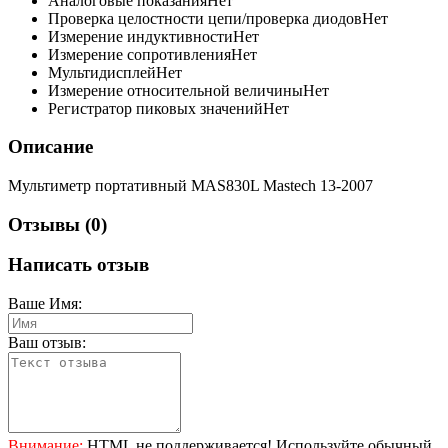
Аналоговые показания
Нет
Проверка целостности цепи/проверка диодов
Нет
Измерение индуктивности
Нет
Измерение сопротивления
Нет
Мультидисплей
Нет
Измерение относительной величины
Нет
Регистратор пиковых значений
Нет
Описание
Мультиметр портативный MAS830L Mastech 13-2007
Отзывы (0)
Написать отзыв
Ваше Имя:
Ваш отзыв:
Внимание:
HTML не поддерживается! Используйте обычный