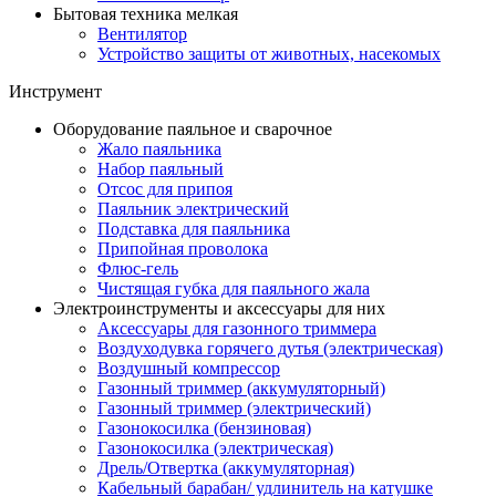
Бытовая техника мелкая
Вентилятор
Устройство защиты от животных, насекомых
Инструмент
Оборудование паяльное и сварочное
Жало паяльника
Набор паяльный
Отсос для припоя
Паяльник электрический
Подставка для паяльника
Припойная проволока
Флюс-гель
Чистящая губка для паяльного жала
Электроинструменты и аксессуары для них
Аксессуары для газонного триммера
Воздуходувка горячего дутья (электрическая)
Воздушный компрессор
Газонный триммер (аккумуляторный)
Газонный триммер (электрический)
Газонокосилка (бензиновая)
Газонокосилка (электрическая)
Дрель/Отвертка (аккумуляторная)
Кабельный барабан/ удлинитель на катушке