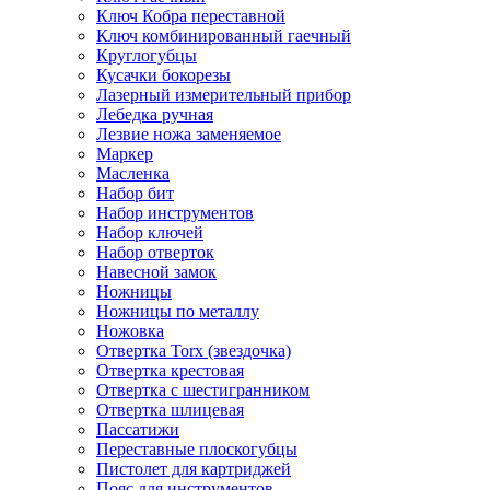
Ключ Кобра переставной
Ключ комбинированный гаечный
Круглогубцы
Кусачки бокорезы
Лазерный измерительный прибор
Лебедка ручная
Лезвие ножа заменяемое
Маркер
Масленка
Набор бит
Набор инструментов
Набор ключей
Набор отверток
Навесной замок
Ножницы
Ножницы по металлу
Ножовка
Отвертка Torx (звездочка)
Отвертка крестовая
Отвертка с шестигранником
Отвертка шлицевая
Пассатижи
Переставные плоскогубцы
Пистолет для картриджей
Пояс для инструментов