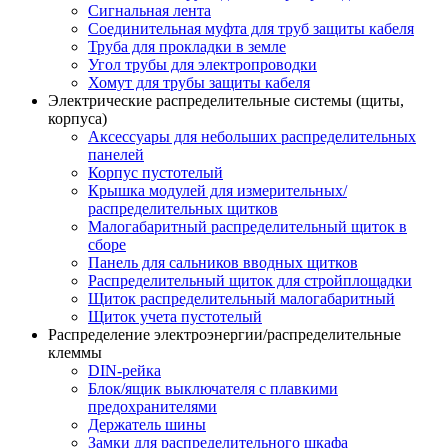
Сигнальная лента
Соединительная муфта для труб защиты кабеля
Труба для прокладки в земле
Угол трубы для электропроводки
Хомут для трубы защиты кабеля
Электрические распределительные системы (щиты,
корпуса)
Аксессуары для небольших распределительных
панелей
Корпус пустотелый
Крышка модулей для измерительных/
распределительных щитков
Малогабаритный распределительный щиток в
сборе
Панель для сальников вводных щитков
Распределительный щиток для стройплощадки
Щиток распределительный малогабаритный
Щиток учета пустотелый
Распределение электроэнергии/распределительные
клеммы
DIN-рейка
Блок/ящик выключателя с плавкими
предохранителями
Держатель шины
Замки для распределительного шкафа