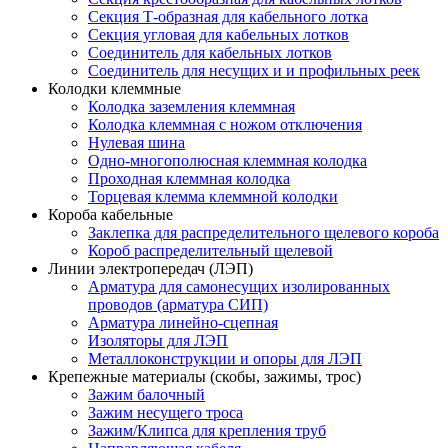
Секция Т-образная для кабельного лотка
Секция угловая для кабельных лотков
Соединитель для кабельных лотков
Соединитель для несущих и и профильных реек
Колодки клеммные
Колодка заземления клеммная
Колодка клеммная с ножом отключения
Нулевая шина
Одно-многополюсная клеммная колодка
Проходная клеммная колодка
Торцевая клемма клеммной колодки
Короба кабельные
Заклепка для распределительного щелевого короба
Короб распределительный щелевой
Линии электропередач (ЛЭП)
Арматура для самонесущих изолированных
проводов (арматура СИП)
Арматура линейно-сцепная
Изоляторы для ЛЭП
Металлоконструкции и опоры для ЛЭП
Крепежные материалы (скобы, зажимы, трос)
Зажим балочный
Зажим несущего троса
Зажим/Клипса для крепления труб