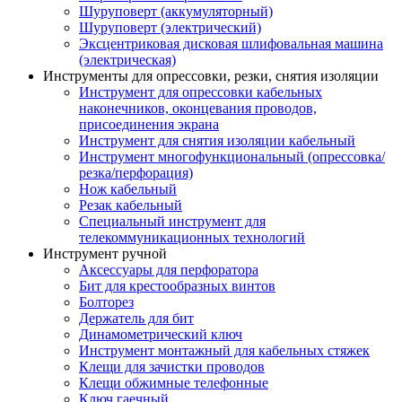
Шуруповерт (аккумуляторный)
Шуруповерт (электрический)
Эксцентриковая дисковая шлифовальная машина
(электрическая)
Инструменты для опрессовки, резки, снятия изоляции
Инструмент для опрессовки кабельных
наконечников, оконцевания проводов,
присоединения экрана
Инструмент для снятия изоляции кабельный
Инструмент многофункциональный (опрессовка/
резка/перфорация)
Нож кабельный
Резак кабельный
Специальный инструмент для
телекоммуникационных технологий
Инструмент ручной
Аксессуары для перфоратора
Бит для крестообразных винтов
Болторез
Держатель для бит
Динамометрический ключ
Инструмент монтажный для кабельных стяжек
Клещи для зачистки проводов
Клещи обжимные телефонные
Ключ гаечный