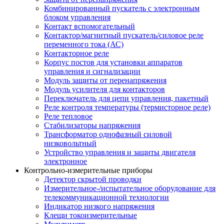
Комбинированный пускатель с электронным
блоком управления
Контакт вспомогательный
Контактор/магнитный пускатель/силовое реле
переменного тока (АС)
Контакторное реле
Корпус постов для установки аппаратов
управления и сигнализации
Модуль защиты от перенапряжения
Модуль усилителя для контакторов
Переключатель для цепи управления, пакетный
Реле контроля температуры (термисторное реле)
Реле тепловое
Стабилизаторы напряжения
Трансформатор однофазный силовой
низковольтный
Устройство управления и защиты двигателя
электронное
Контрольно-измерительные приборы
Детектор скрытой проводки
Измерительное-/испытательное оборудование для
телекоммуникационной технологии
Индикатор низкого напряжения
Клещи токоизмерительные