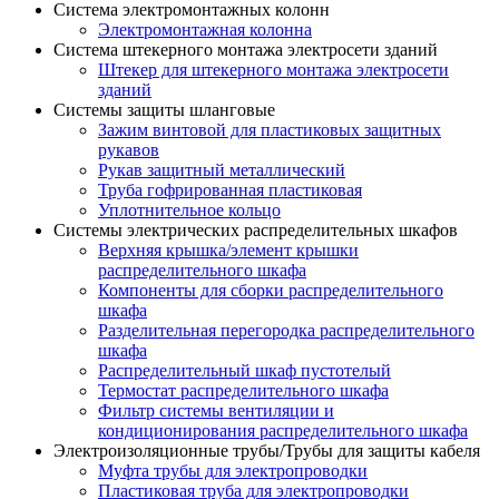
Система электромонтажных колонн
Электромонтажная колонна
Система штекерного монтажа электросети зданий
Штекер для штекерного монтажа электросети
зданий
Системы защиты шланговые
Зажим винтовой для пластиковых защитных
рукавов
Рукав защитный металлический
Труба гофрированная пластиковая
Уплотнительное кольцо
Системы электрических распределительных шкафов
Верхняя крышка/элемент крышки
распределительного шкафа
Компоненты для сборки распределительного
шкафа
Разделительная перегородка распределительного
шкафа
Распределительный шкаф пустотелый
Термостат распределительного шкафа
Фильтр системы вентиляции и
кондиционирования распределительного шкафа
Электроизоляционные трубы/Трубы для защиты кабеля
Муфта трубы для электропроводки
Пластиковая труба для электропроводки