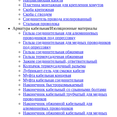
Направляющая кабеля
Пластина монтажная для крепления хомутов
Скоба крепежная
Скоба с гвоздем
Соединитель провода изолированный
Стальная проволока
Арматура кабельная/Изоляционные материалы
Гильза соединительная для алюминиевых
проводников под опрессовку
Гильза соединительная для медных проводников
под опрессовку
Гильза соединительная обжимная
Гильза термоусадочная обжимная
Зажим соединительный, ответвительный
Колпачок термоусадочный разъема
Лубрикант-гель для смазки кабеля
Муфта кабельная концевая
Муфта кабельная соединительная
Наконечник быстроразмыкаемый
Наконечник кабельный со срывными болтами
Наконечник кабельный трубчатый для медных
проводников
Наконечник обжимной кабельный для
алюминиевых проводников
Наконечник обжимной кабельный для медных