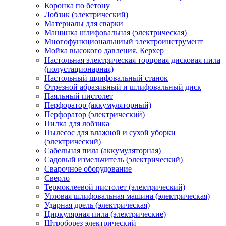
Коронка по бетону
Лобзик (электрический)
Материалы для сварки
Машинка шлифовальная (электрическая)
Многофункциональниый электроинструмент
Мойка высокого давления. Керхер
Настольная электрическая торцовая дисковая пила
(полустационарная)
Настольный шлифовальный станок
Отрезной абразивный и шлифовальный диск
Паяльный пистолет
Перфоратор (аккумуляторный)
Перфоратор (электрический)
Пилка для лобзика
Пылесос для влажной и сухой уборки
(электрический)
Сабельная пила (аккумуляторная)
Садовый измельчитель (электрический)
Сварочное оборудование
Сверло
Термоклеевой пистолет (электрический)
Угловая шлифовальная машина (электрическая)
Ударная дрель (электрическая)
Циркулярная пила (электрические)
Штроборез электрический