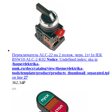
Переключатель ALC-22 на 2 полож. черн. 1з+1р IEK
BSW10-ALC-2-K02
Notice
: Undefined index: sku in
/home/elektrika-
nmk.ru/docs/catalog/view/theme/elektrika-
tools/template/product/products_thumbnail_separated.tpl
on line
27
362.34₽