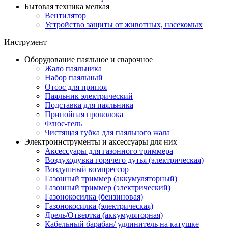
Бытовая техника мелкая
Вентилятор
Устройство защиты от животных, насекомых
Инструмент
Оборудование паяльное и сварочное
Жало паяльника
Набор паяльный
Отсос для припоя
Паяльник электрический
Подставка для паяльника
Припойная проволока
Флюс-гель
Чистящая губка для паяльного жала
Электроинструменты и аксессуары для них
Аксессуары для газонного триммера
Воздуходувка горячего дутья (электрическая)
Воздушный компрессор
Газонный триммер (аккумуляторный)
Газонный триммер (электрический)
Газонокосилка (бензиновая)
Газонокосилка (электрическая)
Дрель/Отвертка (аккумуляторная)
Кабельный барабан/ удлинитель на катушке