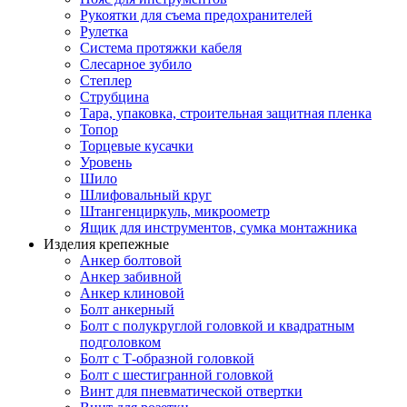
Рукоятки для съема предохранителей
Рулетка
Система протяжки кабеля
Слесарное зубило
Степлер
Струбцина
Тара, упаковка, строительная защитная пленка
Топор
Торцевые кусачки
Уровень
Шило
Шлифовальный круг
Штангенциркуль, микроометр
Ящик для инструментов, сумка монтажника
Изделия крепежные
Анкер болтовой
Анкер забивной
Анкер клиновой
Болт анкерный
Болт с полукруглой головкой и квадратным
подголовком
Болт с Т-образной головкой
Болт с шестигранной головкой
Винт для пневматической отвертки