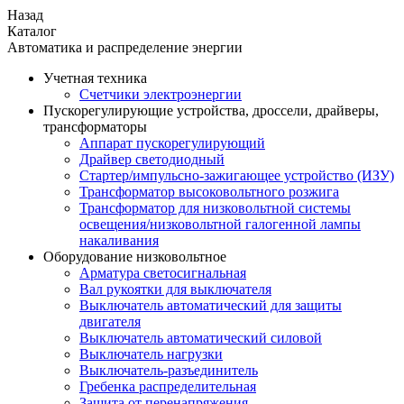
Назад
Каталог
Автоматика и распределение энергии
Учетная техника
Счетчики электроэнергии
Пускорегулирующие устройства, дроссели, драйверы,
трансформаторы
Аппарат пускорегулирующий
Драйвер светодиодный
Стартер/импульсно-зажигающее устройство (ИЗУ)
Трансформатор высоковольтного розжига
Трансформатор для низковольтной системы
освещения/низковольтной галогенной лампы
накаливания
Оборудование низковольтное
Арматура светосигнальная
Вал рукоятки для выключателя
Выключатель автоматический для защиты
двигателя
Выключатель автоматический силовой
Выключатель нагрузки
Выключатель-разъединитель
Гребенка распределительная
Защита от перенапряжения