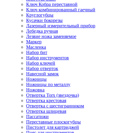
Ключ Кобра переставной
Ключ комбинированный гаечный
Круглогубцы
Кусачки бокорезы
Лазерный измерительный прибор
Лебедка ручная
Лезвие ножа заменяемое
Маркер
Масленка
Набор бит
Набор инструментов
Набор ключей
Набор отверток
Навесной замок
Ножницы
Ножницы по металлу
Ножовка
Отвертка Torx (звездочка)
Отвертка крестовая
Отвертка с шестигранником
Отвертка шлицевая
Пассатижи
Переставные плоскогубцы
Пистолет для картриджей
Пояс для инструментов