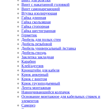
Винт для розетки
Винт с накатанной головкой
Винт самонарезающий
Втулка изолирующая
Гайка длинная
Гайка скользящая
Гайка стопорная
Гайка шестигранная
Герметик
Дюбель для полых стен
Дюбель резьбовой
Дюбель универсальный /вставка
Дюбель-гвоздь
Заклепка закладная
Карабин
Клей/адгезив
Кронштейн для кабеля
Крюк анкерный
Крюк с винтом
Крюк грузоподъемный
Лента монтажная
Навинчивающийся колпачок
Основание монтажное для кабельных стяжек и
элементов
Саморез