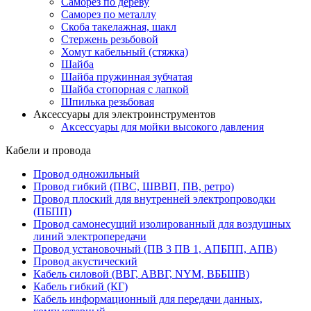
Саморез по дереву
Саморез по металлу
Скоба такелажная, шакл
Стержень резьбовой
Хомут кабельный (стяжка)
Шайба
Шайба пружинная зубчатая
Шайба стопорная с лапкой
Шпилька резьбовая
Аксессуары для электроинструментов
Аксессуары для мойки высокого давления
Кабели и провода
Провод одножильный
Провод гибкий (ПВС, ШВВП, ПВ, ретро)
Провод плоский для внутренней электропроводки
(ПБПП)
Провод самонесущий изолированный для воздушных
линий электропередачи
Провод установочный (ПВ 3 ПВ 1, АПБПП, АПВ)
Провод акустический
Кабель силовой (ВВГ, АВВГ, NYM, ВББШВ)
Кабель гибкий (КГ)
Кабель информационный для передачи данных,