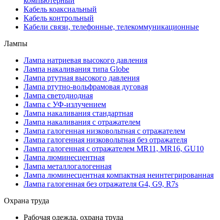
компьютерный
Кабель коаксиальный
Кабель контрольный
Кабели связи, телефонные, телекоммуникационные
Лампы
Лампа натриевая высокого давления
Лампа накаливания типа Globe
Лампа ртутная высокого давления
Лампа ртутно-вольфрамовая дуговая
Лампа светодиодная
Лампа с УФ-излучением
Лампа накаливания стандартная
Лампа накаливания с отражателем
Лампа галогенная низковольтная с отражателем
Лампа галогенная низковольтная без отражателя
Лампа галогенная с отражателем MR11, MR16, GU10
Лампа люминесцентная
Лампа металлогалогенная
Лампа люминесцентная компактная неинтегрированная
Лампа галогенная без отражателя G4, G9, R7s
Охрана труда
Рабочая одежда, охрана труда