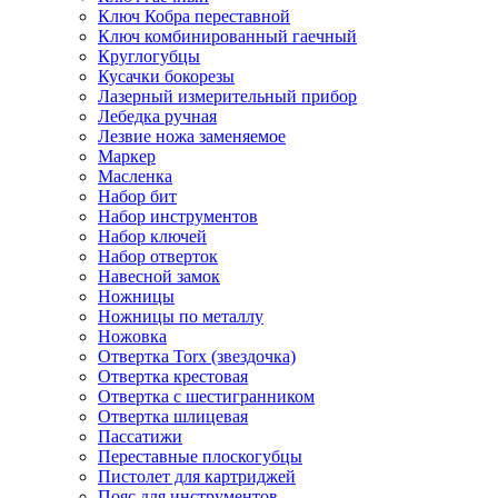
Ключ Кобра переставной
Ключ комбинированный гаечный
Круглогубцы
Кусачки бокорезы
Лазерный измерительный прибор
Лебедка ручная
Лезвие ножа заменяемое
Маркер
Масленка
Набор бит
Набор инструментов
Набор ключей
Набор отверток
Навесной замок
Ножницы
Ножницы по металлу
Ножовка
Отвертка Torx (звездочка)
Отвертка крестовая
Отвертка с шестигранником
Отвертка шлицевая
Пассатижи
Переставные плоскогубцы
Пистолет для картриджей
Пояс для инструментов