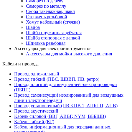
Саморез по дереву
Саморез по металлу
Скоба такелажная, шакл
Стержень резьбовой
Хомут кабельный (стяжка)
Шайба
Шайба пружинная зубчатая
Шайба стопорная с лапкой
Шпилька резьбовая
Аксессуары для электроинструментов
Аксессуары для мойки высокого давления
Кабели и провода
Провод одножильный
Провод гибкий (ПВС, ШВВП, ПВ, ретро)
Провод плоский для внутренней электропроводки
(ПБПП)
Провод самонесущий изолированный для воздушных
линий электропередачи
Провод установочный (ПВ 3 ПВ 1, АПБПП, АПВ)
Провод акустический
Кабель силовой (ВВГ, АВВГ, NYM, ВББШВ)
Кабель гибкий (КГ)
Кабель информационный для передачи данных,