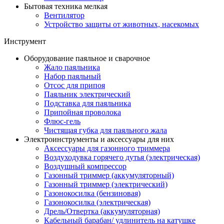
Бытовая техника мелкая
Вентилятор
Устройство защиты от животных, насекомых
Инструмент
Оборудование паяльное и сварочное
Жало паяльника
Набор паяльный
Отсос для припоя
Паяльник электрический
Подставка для паяльника
Припойная проволока
Флюс-гель
Чистящая губка для паяльного жала
Электроинструменты и аксессуары для них
Аксессуары для газонного триммера
Воздуходувка горячего дутья (электрическая)
Воздушный компрессор
Газонный триммер (аккумуляторный)
Газонный триммер (электрический)
Газонокосилка (бензиновая)
Газонокосилка (электрическая)
Дрель/Отвертка (аккумуляторная)
Кабельный барабан/ удлинитель на катушке