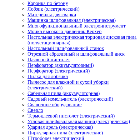
Коронка по бетону
Лобзик (электрический)
Материалы для сварки
Машинка шлифовальная (электрическая)
Многофункциональниый электроинструмент
Мойка высокого давления. Керхер
Настольная электрическая торцовая дисковая пила
(полустационарная)
Настольный шлифовальный станок
Отрезной абразивный и шлифовальный диск
Паяльный пистолет
Перфоратор (аккумуляторный)
Перфоратор (электрический)
Пилка для лобзика
Пылесос для влажной и сухой уборки
(электрический)
Сабельная пила (аккумуляторная)
Садовый измельчитель (электрический)
Сварочное оборудование
Сверло
Термоклеевой пистолет (электрический)
Угловая шлифовальная машина (электрическая)
Ударная дрель (электрическая)
Циркулярная пила (электрические)
Штроборез электрический