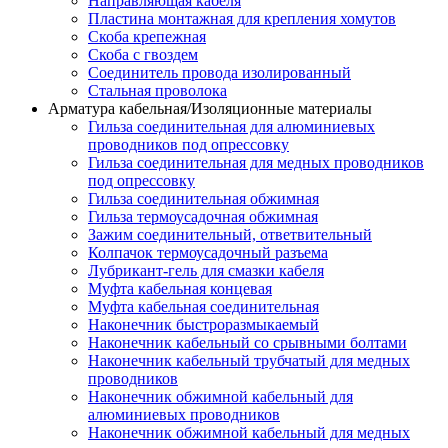
Направляющая кабеля
Пластина монтажная для крепления хомутов
Скоба крепежная
Скоба с гвоздем
Соединитель провода изолированный
Стальная проволока
Арматура кабельная/Изоляционные материалы
Гильза соединительная для алюминиевых
проводников под опрессовку
Гильза соединительная для медных проводников
под опрессовку
Гильза соединительная обжимная
Гильза термоусадочная обжимная
Зажим соединительный, ответвительный
Колпачок термоусадочный разъема
Лубрикант-гель для смазки кабеля
Муфта кабельная концевая
Муфта кабельная соединительная
Наконечник быстроразмыкаемый
Наконечник кабельный со срывными болтами
Наконечник кабельный трубчатый для медных
проводников
Наконечник обжимной кабельный для
алюминиевых проводников
Наконечник обжимной кабельный для медных