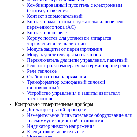
Комбинированный пускатель с электронным
блоком управления
Контакт вспомогательный
Контактор/магнитный пускатель/силовое реле
переменного тока (АС)
Контакторное реле
Корпус постов для установки аппаратов
управления и сигнализации
Модуль защиты от перенапряжения
Модуль усилителя для контакторов
Переключатель для цепи управления, пакетный
Реле контроля температуры (термисторное реле)
Реле тепловое
Стабилизаторы напряжения
Трансформатор однофазный силовой
низковольтный
Устройство управления и защиты двигателя
электронное
Контрольно-измерительные приборы
Детектор скрытой проводки
Измерительное-/испытательное оборудование для
телекоммуникационной технологии
Индикатор низкого напряжения
Клещи токоизмерительные