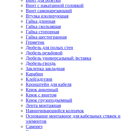
Винт для розетки
Винт с накатанной головкой
Винт самонарезающий
Втулка изолирующая
Гайка длинная
Гайка скользящая
Гайка стопорная
Гайка шестигранная
Герметик
Дюбель для полых стен
Дюбель резьбовой
Дюбель универсальный /вставка
Дюбель-гвоздь
Заклепка закладная
Карабин
Клей/адгезив
Кронштейн для кабеля
Крюк анкерный
Крюк с винтом
Крюк грузоподъемный
Лента монтажная
Навинчивающийся колпачок
Основание монтажное для кабельных стяжек и
элементов
Саморез