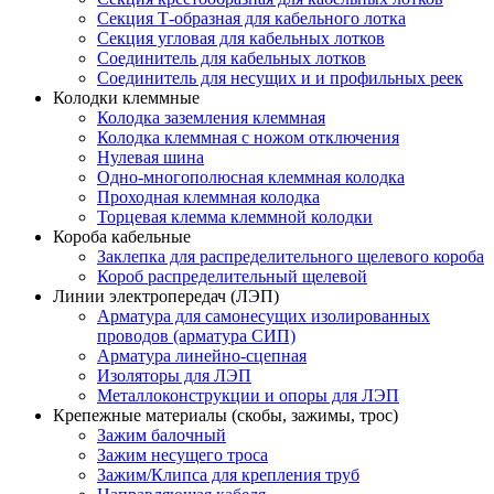
Секция Т-образная для кабельного лотка
Секция угловая для кабельных лотков
Соединитель для кабельных лотков
Соединитель для несущих и и профильных реек
Колодки клеммные
Колодка заземления клеммная
Колодка клеммная с ножом отключения
Нулевая шина
Одно-многополюсная клеммная колодка
Проходная клеммная колодка
Торцевая клемма клеммной колодки
Короба кабельные
Заклепка для распределительного щелевого короба
Короб распределительный щелевой
Линии электропередач (ЛЭП)
Арматура для самонесущих изолированных
проводов (арматура СИП)
Арматура линейно-сцепная
Изоляторы для ЛЭП
Металлоконструкции и опоры для ЛЭП
Крепежные материалы (скобы, зажимы, трос)
Зажим балочный
Зажим несущего троса
Зажим/Клипса для крепления труб