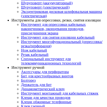
Шуруповерт (аккумуляторный)
Шуруповерт (электрический)
Эксцентриковая дисковая шлифовальная машина
(электрическая)
Инструменты для опрессовки, резки, снятия изоляции
Инструмент для опрессовки кабельных
наконечников, оконцевания проводов,
присоединения экрана
Инструмент для снятия изоляции кабельный
Инструмент многофункциональный (опрессовка/
резка/перфорация)
Нож кабельный
Резак кабельный
Специальный инструмент для
телекоммуникационных технологий
Инструмент ручной
Аксессуары для перфоратора
Бит для крестообразных винтов
Болторез
Держатель для бит
Динамометрический ключ
Инструмент монтажный для кабельных стяжек
Клещи для зачистки проводов
Клещи обжимные телефонные
Ключ гаечный