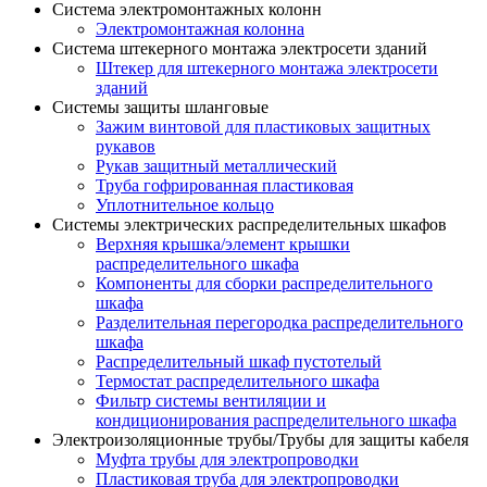
Система электромонтажных колонн
Электромонтажная колонна
Система штекерного монтажа электросети зданий
Штекер для штекерного монтажа электросети
зданий
Системы защиты шланговые
Зажим винтовой для пластиковых защитных
рукавов
Рукав защитный металлический
Труба гофрированная пластиковая
Уплотнительное кольцо
Системы электрических распределительных шкафов
Верхняя крышка/элемент крышки
распределительного шкафа
Компоненты для сборки распределительного
шкафа
Разделительная перегородка распределительного
шкафа
Распределительный шкаф пустотелый
Термостат распределительного шкафа
Фильтр системы вентиляции и
кондиционирования распределительного шкафа
Электроизоляционные трубы/Трубы для защиты кабеля
Муфта трубы для электропроводки
Пластиковая труба для электропроводки