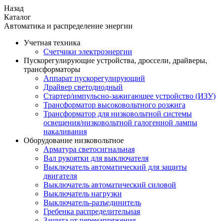
Назад
Каталог
Автоматика и распределение энергии
Учетная техника
Счетчики электроэнергии
Пускорегулирующие устройства, дроссели, драйверы,
трансформаторы
Аппарат пускорегулирующий
Драйвер светодиодный
Стартер/импульсно-зажигающее устройство (ИЗУ)
Трансформатор высоковольтного розжига
Трансформатор для низковольтной системы
освещения/низковольтной галогенной лампы
накаливания
Оборудование низковольтное
Арматура светосигнальная
Вал рукоятки для выключателя
Выключатель автоматический для защиты
двигателя
Выключатель автоматический силовой
Выключатель нагрузки
Выключатель-разъединитель
Гребенка распределительная
Защита от перенапряжения