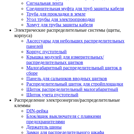
Сигнальная лента
Соединительная муфта для труб защиты кабеля
Труба для прокладки в земле
Угол трубы для электропроводки
Хомут для трубы защиты кабеля
Электрические распределительные системы (щиты,
корпуса)
Аксессуары для небольших распределительных
панелей
Корпус пустотелый
Крышка модулей для измерительных/
распределительных щитков
Малогабаритный распределительный щиток в
сборе
Панель для сальников вводных щитков
Распределительный щиток для стройплощадки
Щиток распределительный малогабаритный
Щиток учета пустотелый
Распределение электроэнергии/распределительные
клеммы
DIN-рейка
Блок/ящик выключателя с плавкими
предохранителями
Держатель шины
Замки для распределительного шкафа