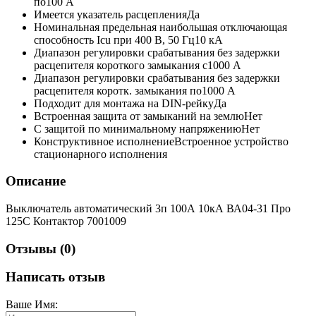
по
100 А
Имеется указатель расцепления
Да
Номинальная предельная наибольшая отключающая
способность Icu при 400 В, 50 Гц
10 кА
Диапазон регулировки срабатывания без задержки
расцепителя короткого замыкания с
1000 А
Диапазон регулировки срабатывания без задержки
расцепителя коротк. замыкания по
1000 А
Подходит для монтажа на DIN-рейку
Да
Встроенная защита от замыканий на землю
Нет
С защитой по минимальному напряжению
Нет
Конструктивное исполнение
Встроенное устройство
стационарного исполнения
Описание
Выключатель автоматический 3п 100А 10кА ВА04-31 Про
125C Контактор 7001009
Отзывы (0)
Написать отзыв
Ваше Имя: