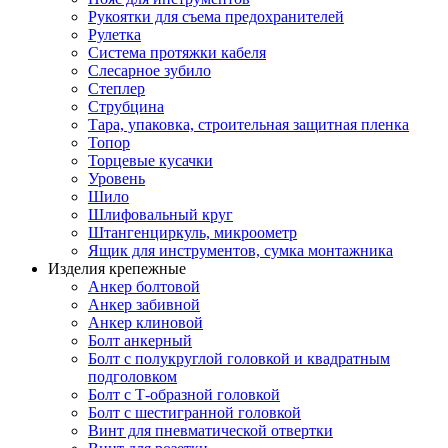
Рукоятки для съема предохранителей
Рулетка
Система протяжки кабеля
Слесарное зубило
Степлер
Струбцина
Тара, упаковка, строительная защитная пленка
Топор
Торцевые кусачки
Уровень
Шило
Шлифовальный круг
Штангенциркуль, микроометр
Ящик для инструментов, сумка монтажника
Изделия крепежные
Анкер болтовой
Анкер забивной
Анкер клиновой
Болт анкерный
Болт с полукруглой головкой и квадратным
подголовком
Болт с Т-образной головкой
Болт с шестигранной головкой
Винт для пневматической отвертки