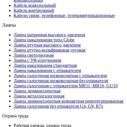
компьютерный
Кабель коаксиальный
Кабель контрольный
Кабели связи, телефонные, телекоммуникационные
Лампы
Лампа натриевая высокого давления
Лампа накаливания типа Globe
Лампа ртутная высокого давления
Лампа ртутно-вольфрамовая дуговая
Лампа светодиодная
Лампа с УФ-излучением
Лампа накаливания стандартная
Лампа накаливания с отражателем
Лампа галогенная низковольтная с отражателем
Лампа галогенная низковольтная без отражателя
Лампа галогенная с отражателем MR11, MR16, GU10
Лампа люминесцентная
Лампа металлогалогенная
Лампа люминесцентная компактная неинтегрированная
Лампа галогенная без отражателя G4, G9, R7s
Охрана труда
Рабочая одежда, охрана труда