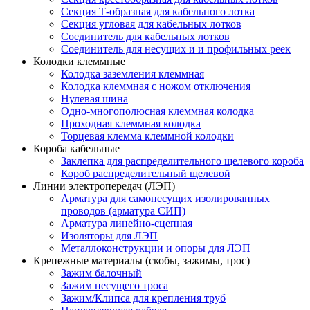
Секция Т-образная для кабельного лотка
Секция угловая для кабельных лотков
Соединитель для кабельных лотков
Соединитель для несущих и и профильных реек
Колодки клеммные
Колодка заземления клеммная
Колодка клеммная с ножом отключения
Нулевая шина
Одно-многополюсная клеммная колодка
Проходная клеммная колодка
Торцевая клемма клеммной колодки
Короба кабельные
Заклепка для распределительного щелевого короба
Короб распределительный щелевой
Линии электропередач (ЛЭП)
Арматура для самонесущих изолированных
проводов (арматура СИП)
Арматура линейно-сцепная
Изоляторы для ЛЭП
Металлоконструкции и опоры для ЛЭП
Крепежные материалы (скобы, зажимы, трос)
Зажим балочный
Зажим несущего троса
Зажим/Клипса для крепления труб