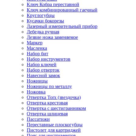
Ключ Кобра переставной
Ключ комбинированный гаечный
Круглогубцы
Кусачки бокорезы
Лазерный измерительный прибор
Лебедка ручная
Лезвие ножа заменяемое
Маркер
Масленка
Набор бит
Набор инструментов
Набор ключей
Набор отверток
Навесной замок
Ножницы
Ножницы по металлу
Ножовка
Отвертка Torx (звездочка)
Отвертка крестовая
Отвертка с шестигранником
Отвертка шлицевая
Пассатижи
Переставные плоскогубцы
Пистолет для картриджей
Пояс для инструментов