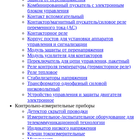
Комбинированный пускатель с электронным
блоком управления
Контакт вспомогательный
Контактор/магнитный пускатель/силовое реле
переменного тока (АС)
Контакторное реле
Корпус постов для установки аппаратов
управления и сигнализации
Модуль защиты от перенапряжения
Модуль усилителя для контакторов
Переключатель для цепи управления, пакетный
Реле контроля температуры (термисторное реле)
Реле тепловое
Стабилизаторы напряжения
Трансформатор однофазный силовой
низковольтный
Устройство управления и защиты двигателя
электронное
Контрольно-измерительные приборы
Детектор скрытой проводки
Измерительное-/испытательное оборудование для
телекоммуникационной технологии
Индикатор низкого напряжения
Клещи токоизмерительные