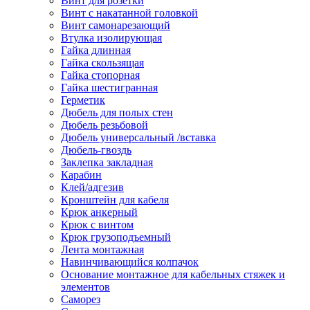
Винт для розетки
Винт с накатанной головкой
Винт самонарезающий
Втулка изолирующая
Гайка длинная
Гайка скользящая
Гайка стопорная
Гайка шестигранная
Герметик
Дюбель для полых стен
Дюбель резьбовой
Дюбель универсальный /вставка
Дюбель-гвоздь
Заклепка закладная
Карабин
Клей/адгезив
Кронштейн для кабеля
Крюк анкерный
Крюк с винтом
Крюк грузоподъемный
Лента монтажная
Навинчивающийся колпачок
Основание монтажное для кабельных стяжек и
элементов
Саморез