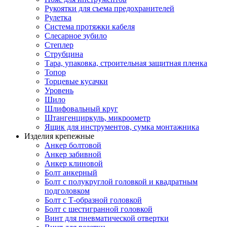
Рукоятки для съема предохранителей
Рулетка
Система протяжки кабеля
Слесарное зубило
Степлер
Струбцина
Тара, упаковка, строительная защитная пленка
Топор
Торцевые кусачки
Уровень
Шило
Шлифовальный круг
Штангенциркуль, микроометр
Ящик для инструментов, сумка монтажника
Изделия крепежные
Анкер болтовой
Анкер забивной
Анкер клиновой
Болт анкерный
Болт с полукруглой головкой и квадратным
подголовком
Болт с Т-образной головкой
Болт с шестигранной головкой
Винт для пневматической отвертки