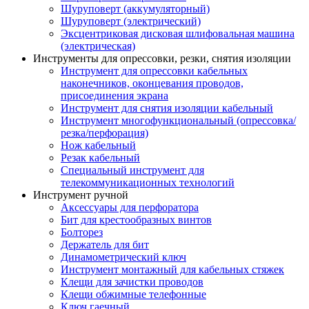
Шуруповерт (аккумуляторный)
Шуруповерт (электрический)
Эксцентриковая дисковая шлифовальная машина
(электрическая)
Инструменты для опрессовки, резки, снятия изоляции
Инструмент для опрессовки кабельных
наконечников, оконцевания проводов,
присоединения экрана
Инструмент для снятия изоляции кабельный
Инструмент многофункциональный (опрессовка/
резка/перфорация)
Нож кабельный
Резак кабельный
Специальный инструмент для
телекоммуникационных технологий
Инструмент ручной
Аксессуары для перфоратора
Бит для крестообразных винтов
Болторез
Держатель для бит
Динамометрический ключ
Инструмент монтажный для кабельных стяжек
Клещи для зачистки проводов
Клещи обжимные телефонные
Ключ гаечный