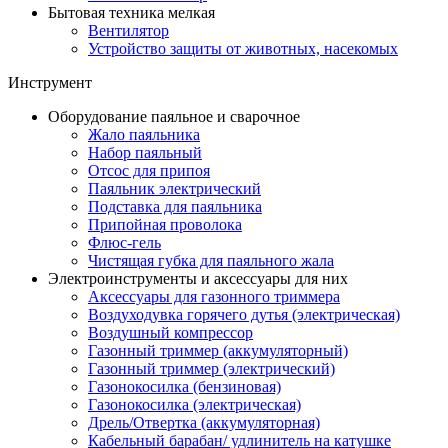
Бытовая техника мелкая
Вентилятор
Устройство защиты от животных, насекомых
Инструмент
Оборудование паяльное и сварочное
Жало паяльника
Набор паяльный
Отсос для припоя
Паяльник электрический
Подставка для паяльника
Припойная проволока
Флюс-гель
Чистящая губка для паяльного жала
Электроинструменты и аксессуары для них
Аксессуары для газонного триммера
Воздуходувка горячего дутья (электрическая)
Воздушный компрессор
Газонный триммер (аккумуляторный)
Газонный триммер (электрический)
Газонокосилка (бензиновая)
Газонокосилка (электрическая)
Дрель/Отвертка (аккумуляторная)
Кабельный барабан/ удлинитель на катушке