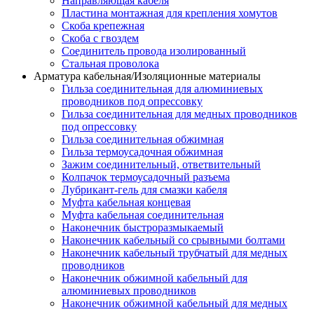
Направляющая кабеля
Пластина монтажная для крепления хомутов
Скоба крепежная
Скоба с гвоздем
Соединитель провода изолированный
Стальная проволока
Арматура кабельная/Изоляционные материалы
Гильза соединительная для алюминиевых
проводников под опрессовку
Гильза соединительная для медных проводников
под опрессовку
Гильза соединительная обжимная
Гильза термоусадочная обжимная
Зажим соединительный, ответвительный
Колпачок термоусадочный разъема
Лубрикант-гель для смазки кабеля
Муфта кабельная концевая
Муфта кабельная соединительная
Наконечник быстроразмыкаемый
Наконечник кабельный со срывными болтами
Наконечник кабельный трубчатый для медных
проводников
Наконечник обжимной кабельный для
алюминиевых проводников
Наконечник обжимной кабельный для медных