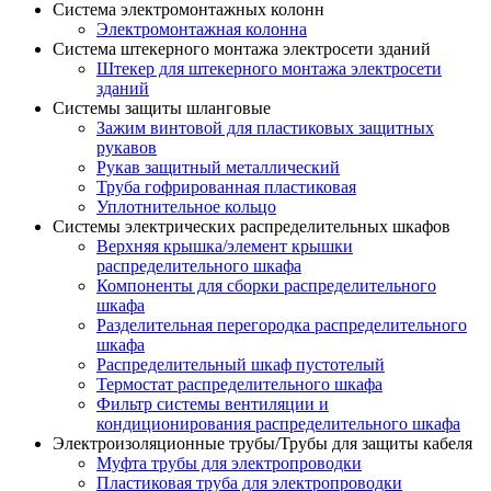
Система электромонтажных колонн
Электромонтажная колонна
Система штекерного монтажа электросети зданий
Штекер для штекерного монтажа электросети
зданий
Системы защиты шланговые
Зажим винтовой для пластиковых защитных
рукавов
Рукав защитный металлический
Труба гофрированная пластиковая
Уплотнительное кольцо
Системы электрических распределительных шкафов
Верхняя крышка/элемент крышки
распределительного шкафа
Компоненты для сборки распределительного
шкафа
Разделительная перегородка распределительного
шкафа
Распределительный шкаф пустотелый
Термостат распределительного шкафа
Фильтр системы вентиляции и
кондиционирования распределительного шкафа
Электроизоляционные трубы/Трубы для защиты кабеля
Муфта трубы для электропроводки
Пластиковая труба для электропроводки