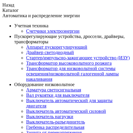
Назад
Каталог
Автоматика и распределение энергии
Учетная техника
Счетчики электроэнергии
Пускорегулирующие устройства, дроссели, драйверы,
трансформаторы
Аппарат пускорегулирующий
Драйвер светодиодный
Стартер/импульсно-зажигающее устройство (ИЗУ)
Трансформатор высоковольтного розжига
Трансформатор для низковольтной системы
освещения/низковольтной галогенной лампы
накаливания
Оборудование низковольтное
Арматура светосигнальная
Вал рукоятки для выключателя
Выключатель автоматический для защиты
двигателя
Выключатель автоматический силовой
Выключатель нагрузки
Выключатель-разъединитель
Гребенка распределительная
Защита от перенапряжения