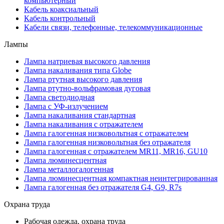
компьютерный
Кабель коаксиальный
Кабель контрольный
Кабели связи, телефонные, телекоммуникационные
Лампы
Лампа натриевая высокого давления
Лампа накаливания типа Globe
Лампа ртутная высокого давления
Лампа ртутно-вольфрамовая дуговая
Лампа светодиодная
Лампа с УФ-излучением
Лампа накаливания стандартная
Лампа накаливания с отражателем
Лампа галогенная низковольтная с отражателем
Лампа галогенная низковольтная без отражателя
Лампа галогенная с отражателем MR11, MR16, GU10
Лампа люминесцентная
Лампа металлогалогенная
Лампа люминесцентная компактная неинтегрированная
Лампа галогенная без отражателя G4, G9, R7s
Охрана труда
Рабочая одежда, охрана труда