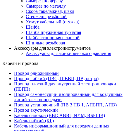
Саморез по дереву
Саморез по металлу
Скоба такелажная, шакл
Стержень резьбовой
Хомут кабельный (стяжка)
Шайба
Шайба пружинная зубчатая
Шайба стопорная с лапкой
Шпилька резьбовая
Аксессуары для электроинструментов
Аксессуары для мойки высокого давления
Кабели и провода
Провод одножильный
Провод гибкий (ПВС, ШВВП, ПВ, ретро)
Провод плоский для внутренней электропроводки
(ПБПП)
Провод самонесущий изолированный для воздушных
линий электропередачи
Провод установочный (ПВ 3 ПВ 1, АПБПП, АПВ)
Провод акустический
Кабель силовой (ВВГ, АВВГ, NYM, ВББШВ)
Кабель гибкий (КГ)
Кабель информационный для передачи данных,