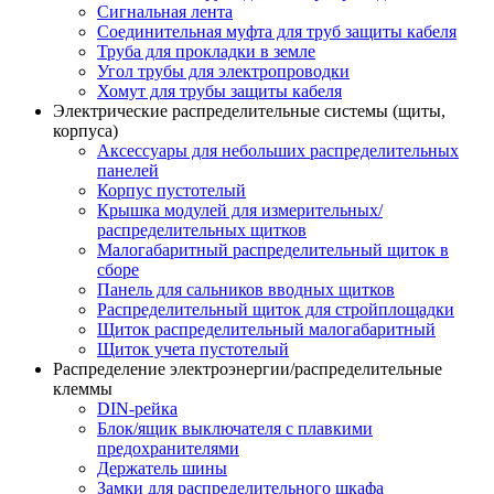
Сигнальная лента
Соединительная муфта для труб защиты кабеля
Труба для прокладки в земле
Угол трубы для электропроводки
Хомут для трубы защиты кабеля
Электрические распределительные системы (щиты,
корпуса)
Аксессуары для небольших распределительных
панелей
Корпус пустотелый
Крышка модулей для измерительных/
распределительных щитков
Малогабаритный распределительный щиток в
сборе
Панель для сальников вводных щитков
Распределительный щиток для стройплощадки
Щиток распределительный малогабаритный
Щиток учета пустотелый
Распределение электроэнергии/распределительные
клеммы
DIN-рейка
Блок/ящик выключателя с плавкими
предохранителями
Держатель шины
Замки для распределительного шкафа