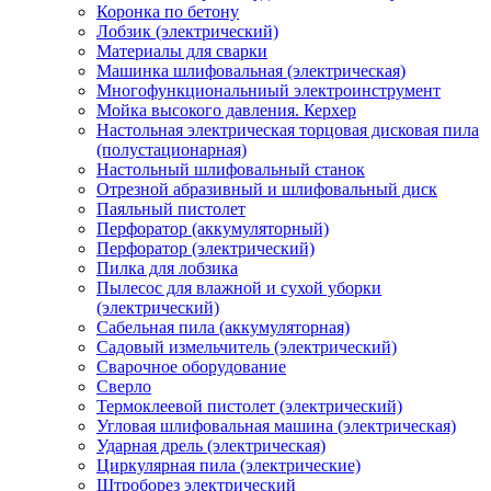
Коронка по бетону
Лобзик (электрический)
Материалы для сварки
Машинка шлифовальная (электрическая)
Многофункциональниый электроинструмент
Мойка высокого давления. Керхер
Настольная электрическая торцовая дисковая пила
(полустационарная)
Настольный шлифовальный станок
Отрезной абразивный и шлифовальный диск
Паяльный пистолет
Перфоратор (аккумуляторный)
Перфоратор (электрический)
Пилка для лобзика
Пылесос для влажной и сухой уборки
(электрический)
Сабельная пила (аккумуляторная)
Садовый измельчитель (электрический)
Сварочное оборудование
Сверло
Термоклеевой пистолет (электрический)
Угловая шлифовальная машина (электрическая)
Ударная дрель (электрическая)
Циркулярная пила (электрические)
Штроборез электрический