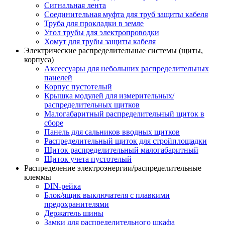
Сигнальная лента
Соединительная муфта для труб защиты кабеля
Труба для прокладки в земле
Угол трубы для электропроводки
Хомут для трубы защиты кабеля
Электрические распределительные системы (щиты,
корпуса)
Аксессуары для небольших распределительных
панелей
Корпус пустотелый
Крышка модулей для измерительных/
распределительных щитков
Малогабаритный распределительный щиток в
сборе
Панель для сальников вводных щитков
Распределительный щиток для стройплощадки
Щиток распределительный малогабаритный
Щиток учета пустотелый
Распределение электроэнергии/распределительные
клеммы
DIN-рейка
Блок/ящик выключателя с плавкими
предохранителями
Держатель шины
Замки для распределительного шкафа