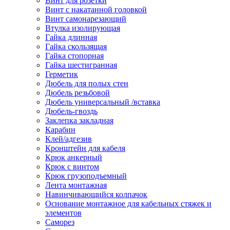
Винт для розетки
Винт с накатанной головкой
Винт самонарезающий
Втулка изолирующая
Гайка длинная
Гайка скользящая
Гайка стопорная
Гайка шестигранная
Герметик
Дюбель для полых стен
Дюбель резьбовой
Дюбель универсальный /вставка
Дюбель-гвоздь
Заклепка закладная
Карабин
Клей/адгезив
Кронштейн для кабеля
Крюк анкерный
Крюк с винтом
Крюк грузоподъемный
Лента монтажная
Навинчивающийся колпачок
Основание монтажное для кабельных стяжек и
элементов
Саморез