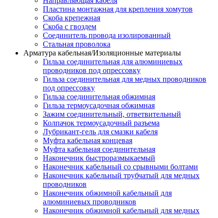
Направляющая кабеля
Пластина монтажная для крепления хомутов
Скоба крепежная
Скоба с гвоздем
Соединитель провода изолированный
Стальная проволока
Арматура кабельная/Изоляционные материалы
Гильза соединительная для алюминиевых
проводников под опрессовку
Гильза соединительная для медных проводников
под опрессовку
Гильза соединительная обжимная
Гильза термоусадочная обжимная
Зажим соединительный, ответвительный
Колпачок термоусадочный разъема
Лубрикант-гель для смазки кабеля
Муфта кабельная концевая
Муфта кабельная соединительная
Наконечник быстроразмыкаемый
Наконечник кабельный со срывными болтами
Наконечник кабельный трубчатый для медных
проводников
Наконечник обжимной кабельный для
алюминиевых проводников
Наконечник обжимной кабельный для медных