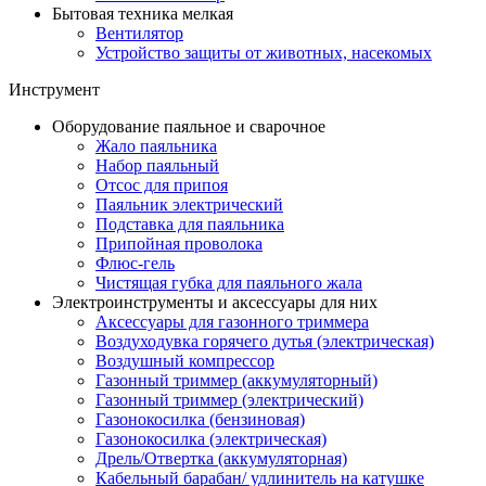
Бытовая техника мелкая
Вентилятор
Устройство защиты от животных, насекомых
Инструмент
Оборудование паяльное и сварочное
Жало паяльника
Набор паяльный
Отсос для припоя
Паяльник электрический
Подставка для паяльника
Припойная проволока
Флюс-гель
Чистящая губка для паяльного жала
Электроинструменты и аксессуары для них
Аксессуары для газонного триммера
Воздуходувка горячего дутья (электрическая)
Воздушный компрессор
Газонный триммер (аккумуляторный)
Газонный триммер (электрический)
Газонокосилка (бензиновая)
Газонокосилка (электрическая)
Дрель/Отвертка (аккумуляторная)
Кабельный барабан/ удлинитель на катушке