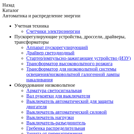
Назад
Каталог
Автоматика и распределение энергии
Учетная техника
Счетчики электроэнергии
Пускорегулирующие устройства, дроссели, драйверы,
трансформаторы
Аппарат пускорегулирующий
Драйвер светодиодный
Стартер/импульсно-зажигающее устройство (ИЗУ)
Трансформатор высоковольтного розжига
Трансформатор для низковольтной системы
освещения/низковольтной галогенной лампы
накаливания
Оборудование низковольтное
Арматура светосигнальная
Вал рукоятки для выключателя
Выключатель автоматический для защиты
двигателя
Выключатель автоматический силовой
Выключатель нагрузки
Выключатель-разъединитель
Гребенка распределительная
Защита от перенапряжения