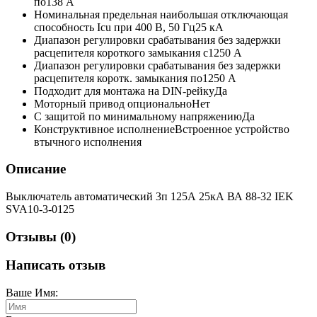
по
138 А
Номинальная предельная наибольшая отключающая
способность Icu при 400 В, 50 Гц
25 кА
Диапазон регулировки срабатывания без задержки
расцепителя короткого замыкания с
1250 А
Диапазон регулировки срабатывания без задержки
расцепителя коротк. замыкания по
1250 А
Подходит для монтажа на DIN-рейку
Да
Моторный привод опционально
Нет
С защитой по минимальному напряжению
Да
Конструктивное исполнение
Встроенное устройство
втычного исполнения
Описание
Выключатель автоматический 3п 125А 25кА ВА 88-32 IEK
SVA10-3-0125
Отзывы (0)
Написать отзыв
Ваше Имя: