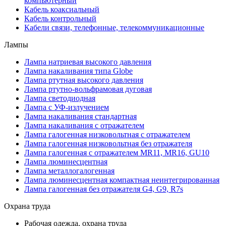
компьютерный
Кабель коаксиальный
Кабель контрольный
Кабели связи, телефонные, телекоммуникационные
Лампы
Лампа натриевая высокого давления
Лампа накаливания типа Globe
Лампа ртутная высокого давления
Лампа ртутно-вольфрамовая дуговая
Лампа светодиодная
Лампа с УФ-излучением
Лампа накаливания стандартная
Лампа накаливания с отражателем
Лампа галогенная низковольтная с отражателем
Лампа галогенная низковольтная без отражателя
Лампа галогенная с отражателем MR11, MR16, GU10
Лампа люминесцентная
Лампа металлогалогенная
Лампа люминесцентная компактная неинтегрированная
Лампа галогенная без отражателя G4, G9, R7s
Охрана труда
Рабочая одежда, охрана труда