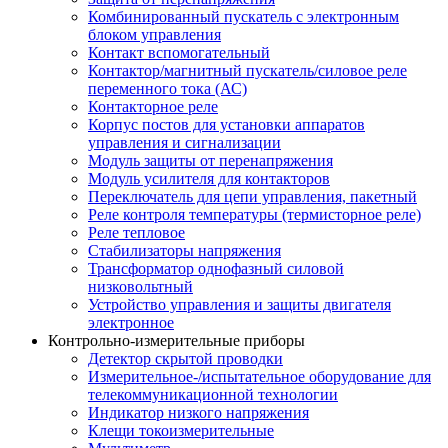
Комбинированный пускатель с электронным
блоком управления
Контакт вспомогательный
Контактор/магнитный пускатель/силовое реле
переменного тока (АС)
Контакторное реле
Корпус постов для установки аппаратов
управления и сигнализации
Модуль защиты от перенапряжения
Модуль усилителя для контакторов
Переключатель для цепи управления, пакетный
Реле контроля температуры (термисторное реле)
Реле тепловое
Стабилизаторы напряжения
Трансформатор однофазный силовой
низковольтный
Устройство управления и защиты двигателя
электронное
Контрольно-измерительные приборы
Детектор скрытой проводки
Измерительное-/испытательное оборудование для
телекоммуникационной технологии
Индикатор низкого напряжения
Клещи токоизмерительные