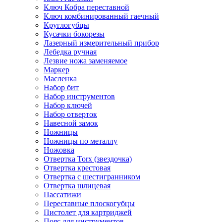
Ключ Кобра переставной
Ключ комбинированный гаечный
Круглогубцы
Кусачки бокорезы
Лазерный измерительный прибор
Лебедка ручная
Лезвие ножа заменяемое
Маркер
Масленка
Набор бит
Набор инструментов
Набор ключей
Набор отверток
Навесной замок
Ножницы
Ножницы по металлу
Ножовка
Отвертка Torx (звездочка)
Отвертка крестовая
Отвертка с шестигранником
Отвертка шлицевая
Пассатижи
Переставные плоскогубцы
Пистолет для картриджей
Пояс для инструментов