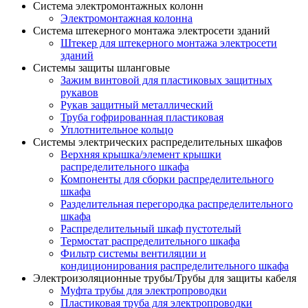
Система электромонтажных колонн
Электромонтажная колонна
Система штекерного монтажа электросети зданий
Штекер для штекерного монтажа электросети
зданий
Системы защиты шланговые
Зажим винтовой для пластиковых защитных
рукавов
Рукав защитный металлический
Труба гофрированная пластиковая
Уплотнительное кольцо
Системы электрических распределительных шкафов
Верхняя крышка/элемент крышки
распределительного шкафа
Компоненты для сборки распределительного
шкафа
Разделительная перегородка распределительного
шкафа
Распределительный шкаф пустотелый
Термостат распределительного шкафа
Фильтр системы вентиляции и
кондиционирования распределительного шкафа
Электроизоляционные трубы/Трубы для защиты кабеля
Муфта трубы для электропроводки
Пластиковая труба для электропроводки