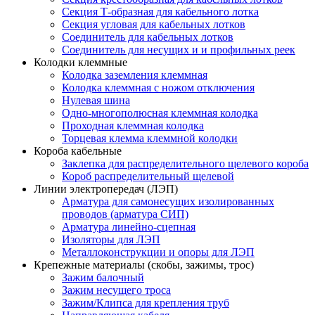
Секция Т-образная для кабельного лотка
Секция угловая для кабельных лотков
Соединитель для кабельных лотков
Соединитель для несущих и и профильных реек
Колодки клеммные
Колодка заземления клеммная
Колодка клеммная с ножом отключения
Нулевая шина
Одно-многополюсная клеммная колодка
Проходная клеммная колодка
Торцевая клемма клеммной колодки
Короба кабельные
Заклепка для распределительного щелевого короба
Короб распределительный щелевой
Линии электропередач (ЛЭП)
Арматура для самонесущих изолированных
проводов (арматура СИП)
Арматура линейно-сцепная
Изоляторы для ЛЭП
Металлоконструкции и опоры для ЛЭП
Крепежные материалы (скобы, зажимы, трос)
Зажим балочный
Зажим несущего троса
Зажим/Клипса для крепления труб