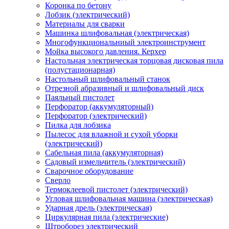
Коронка по бетону
Лобзик (электрический)
Материалы для сварки
Машинка шлифовальная (электрическая)
Многофункциональниый электроинструмент
Мойка высокого давления. Керхер
Настольная электрическая торцовая дисковая пила
(полустационарная)
Настольный шлифовальный станок
Отрезной абразивный и шлифовальный диск
Паяльный пистолет
Перфоратор (аккумуляторный)
Перфоратор (электрический)
Пилка для лобзика
Пылесос для влажной и сухой уборки
(электрический)
Сабельная пила (аккумуляторная)
Садовый измельчитель (электрический)
Сварочное оборудование
Сверло
Термоклеевой пистолет (электрический)
Угловая шлифовальная машина (электрическая)
Ударная дрель (электрическая)
Циркулярная пила (электрические)
Штроборез электрический