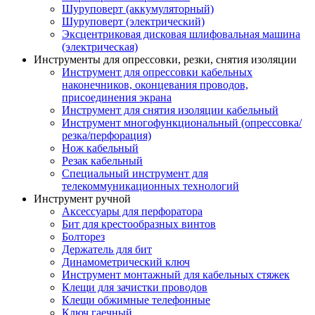
Шуруповерт (аккумуляторный)
Шуруповерт (электрический)
Эксцентриковая дисковая шлифовальная машина
(электрическая)
Инструменты для опрессовки, резки, снятия изоляции
Инструмент для опрессовки кабельных
наконечников, оконцевания проводов,
присоединения экрана
Инструмент для снятия изоляции кабельный
Инструмент многофункциональный (опрессовка/
резка/перфорация)
Нож кабельный
Резак кабельный
Специальный инструмент для
телекоммуникационных технологий
Инструмент ручной
Аксессуары для перфоратора
Бит для крестообразных винтов
Болторез
Держатель для бит
Динамометрический ключ
Инструмент монтажный для кабельных стяжек
Клещи для зачистки проводов
Клещи обжимные телефонные
Ключ гаечный