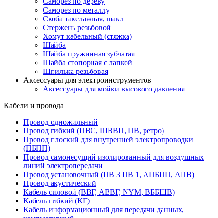
Саморез по дереву
Саморез по металлу
Скоба такелажная, шакл
Стержень резьбовой
Хомут кабельный (стяжка)
Шайба
Шайба пружинная зубчатая
Шайба стопорная с лапкой
Шпилька резьбовая
Аксессуары для электроинструментов
Аксессуары для мойки высокого давления
Кабели и провода
Провод одножильный
Провод гибкий (ПВС, ШВВП, ПВ, ретро)
Провод плоский для внутренней электропроводки
(ПБПП)
Провод самонесущий изолированный для воздушных
линий электропередачи
Провод установочный (ПВ 3 ПВ 1, АПБПП, АПВ)
Провод акустический
Кабель силовой (ВВГ, АВВГ, NYM, ВББШВ)
Кабель гибкий (КГ)
Кабель информационный для передачи данных,