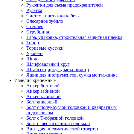
Рукоятки для съема предохранителей
Рулетка
Система протяжки кабеля
Слесарное зубило
Степлер
Струбцина
Тара, упаковка, строительная защитная пленка
Топор
Торцевые кусачки
Уровень
Шило
Шлифовальный круг
Штангенциркуль, микроометр
Ящик для инструментов, сумка монтажника
Изделия крепежные
Анкер болтовой
Анкер забивной
Анкер клиновой
Болт анкерный
Болт с полукруглой головкой и квадратным
подголовком
Болт с Т-образной головкой
Болт с шестигранной головкой
Винт для пневматической отвертки