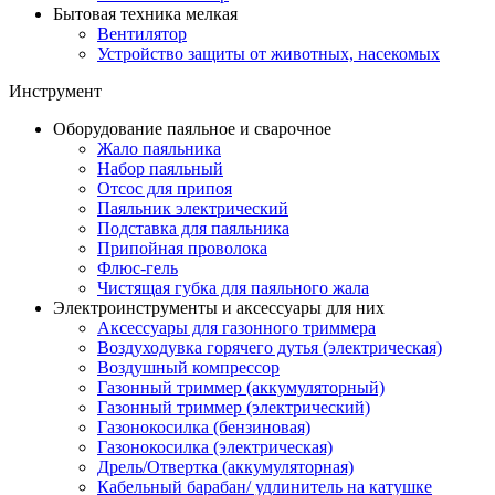
Бытовая техника мелкая
Вентилятор
Устройство защиты от животных, насекомых
Инструмент
Оборудование паяльное и сварочное
Жало паяльника
Набор паяльный
Отсос для припоя
Паяльник электрический
Подставка для паяльника
Припойная проволока
Флюс-гель
Чистящая губка для паяльного жала
Электроинструменты и аксессуары для них
Аксессуары для газонного триммера
Воздуходувка горячего дутья (электрическая)
Воздушный компрессор
Газонный триммер (аккумуляторный)
Газонный триммер (электрический)
Газонокосилка (бензиновая)
Газонокосилка (электрическая)
Дрель/Отвертка (аккумуляторная)
Кабельный барабан/ удлинитель на катушке