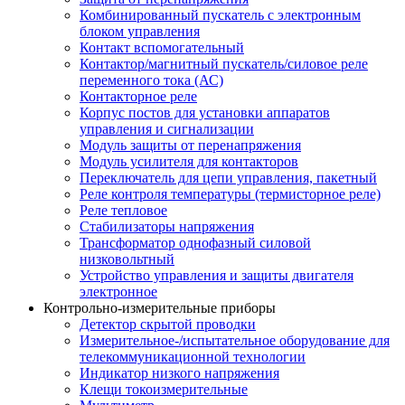
Комбинированный пускатель с электронным
блоком управления
Контакт вспомогательный
Контактор/магнитный пускатель/силовое реле
переменного тока (АС)
Контакторное реле
Корпус постов для установки аппаратов
управления и сигнализации
Модуль защиты от перенапряжения
Модуль усилителя для контакторов
Переключатель для цепи управления, пакетный
Реле контроля температуры (термисторное реле)
Реле тепловое
Стабилизаторы напряжения
Трансформатор однофазный силовой
низковольтный
Устройство управления и защиты двигателя
электронное
Контрольно-измерительные приборы
Детектор скрытой проводки
Измерительное-/испытательное оборудование для
телекоммуникационной технологии
Индикатор низкого напряжения
Клещи токоизмерительные