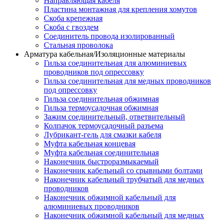
Направляющая кабеля
Пластина монтажная для крепления хомутов
Скоба крепежная
Скоба с гвоздем
Соединитель провода изолированный
Стальная проволока
Арматура кабельная/Изоляционные материалы
Гильза соединительная для алюминиевых
проводников под опрессовку
Гильза соединительная для медных проводников
под опрессовку
Гильза соединительная обжимная
Гильза термоусадочная обжимная
Зажим соединительный, ответвительный
Колпачок термоусадочный разъема
Лубрикант-гель для смазки кабеля
Муфта кабельная концевая
Муфта кабельная соединительная
Наконечник быстроразмыкаемый
Наконечник кабельный со срывными болтами
Наконечник кабельный трубчатый для медных
проводников
Наконечник обжимной кабельный для
алюминиевых проводников
Наконечник обжимной кабельный для медных