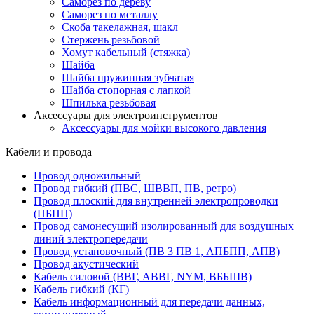
Саморез по дереву
Саморез по металлу
Скоба такелажная, шакл
Стержень резьбовой
Хомут кабельный (стяжка)
Шайба
Шайба пружинная зубчатая
Шайба стопорная с лапкой
Шпилька резьбовая
Аксессуары для электроинструментов
Аксессуары для мойки высокого давления
Кабели и провода
Провод одножильный
Провод гибкий (ПВС, ШВВП, ПВ, ретро)
Провод плоский для внутренней электропроводки
(ПБПП)
Провод самонесущий изолированный для воздушных
линий электропередачи
Провод установочный (ПВ 3 ПВ 1, АПБПП, АПВ)
Провод акустический
Кабель силовой (ВВГ, АВВГ, NYM, ВББШВ)
Кабель гибкий (КГ)
Кабель информационный для передачи данных,