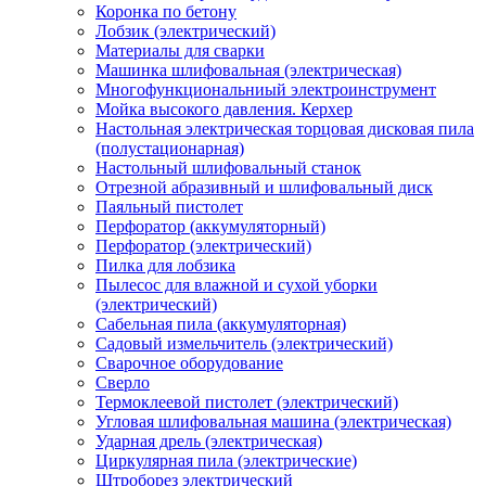
Коронка по бетону
Лобзик (электрический)
Материалы для сварки
Машинка шлифовальная (электрическая)
Многофункциональниый электроинструмент
Мойка высокого давления. Керхер
Настольная электрическая торцовая дисковая пила
(полустационарная)
Настольный шлифовальный станок
Отрезной абразивный и шлифовальный диск
Паяльный пистолет
Перфоратор (аккумуляторный)
Перфоратор (электрический)
Пилка для лобзика
Пылесос для влажной и сухой уборки
(электрический)
Сабельная пила (аккумуляторная)
Садовый измельчитель (электрический)
Сварочное оборудование
Сверло
Термоклеевой пистолет (электрический)
Угловая шлифовальная машина (электрическая)
Ударная дрель (электрическая)
Циркулярная пила (электрические)
Штроборез электрический