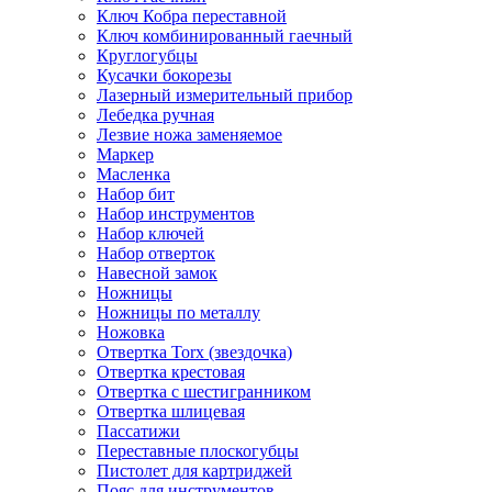
Ключ Кобра переставной
Ключ комбинированный гаечный
Круглогубцы
Кусачки бокорезы
Лазерный измерительный прибор
Лебедка ручная
Лезвие ножа заменяемое
Маркер
Масленка
Набор бит
Набор инструментов
Набор ключей
Набор отверток
Навесной замок
Ножницы
Ножницы по металлу
Ножовка
Отвертка Torx (звездочка)
Отвертка крестовая
Отвертка с шестигранником
Отвертка шлицевая
Пассатижи
Переставные плоскогубцы
Пистолет для картриджей
Пояс для инструментов