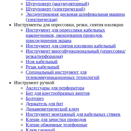
Шуруповерт (аккумуляторный)
Шуруповерт (электрический)
Эксцентриковая дисковая шлифовальная машина
(электрическая)
Инструменты для опрессовки, резки, снятия изоляции
Инструмент для опрессовки кабельных
наконечников, оконцевания проводов,
присоединения экрана
Инструмент для снятия изоляции кабельный
Инструмент многофункциональный (опрессовка/
резка/перфорация)
Нож кабельный
Резак кабельный
Специальный инструмент для
телекоммуникационных технологий
Инструмент ручной
Аксессуары для перфоратора
Бит для крестообразных винтов
Болторез
Держатель для бит
Динамометрический ключ
Инструмент монтажный для кабельных стяжек
Клещи для зачистки проводов
Клещи обжимные телефонные
Ключ гаечный