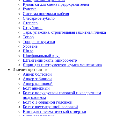
Рукоятки для съема предохранителей
Рулетка
Система протяжки кабеля
Слесарное зубило
Степлер
Струбцина
Тара, упаковка, строительная защитная пленка
Топор
Торцевые кусачки
Уровень
Шило
Шлифовальный круг
Штангенциркуль, микроометр
Ящик для инструментов, сумка монтажника
Изделия крепежные
Анкер болтовой
Анкер забивной
Анкер клиновой
Болт анкерный
Болт с полукруглой головкой и квадратным
подголовком
Болт с Т-образной головкой
Болт с шестигранной головкой
Винт для пневматической отвертки