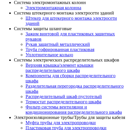
Система электромонтажных колонн
Электромонтажная колонна
Система штекерного монтажа электросети зданий
Штекер для штекерного монтажа электросети
зданий
Системы защиты шланговые
Зажим винтовой для пластиковых защитных
рукавов
Рукав защитный металлический
Труба гофрированная пластиковая
Уплотнительное кольцо
Системы электрических распределительных шкафов
Верхняя крышка/элемент крышки
распределительного шкафа
Компоненты для сборки распределительного
шкафа
Разделительная перегородка распределительного
шкафа
Распределительный шкаф пустотелый
Термостат распределительного шкафа
Фильтр системы вентиляции и
кондиционирования распределительного шкафа
Электроизоляционные трубы/Трубы для защиты кабеля
Муфта трубы для электропроводки
Пластиковая труба для электропроводки