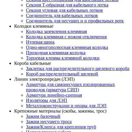
Секция Т-образная для кабельного лотка
Секция угловая для кабельных лотков
Соединитель для кабельных лотков
Соединитель для несущих и и профильных реек
Колодки клеммные
Колодка заземления клеммная
Колодка клеммная с ножом отключения
Нулевая шина
Одно-многополюсная клеммная колодка
Проходная клеммная колодка
Торцевая клемма клеммной колодки
Короба кабельные
Заклепка для распределительного щелевого короба
Короб распределительный щелевой
Линии электропередач (ЛЭП)
Арматура для самонесущих изолированных
проводов (арматура СИП)
Арматура линейно-сцепная
Изоляторы для ЛЭП
Металлоконструкции и опоры для ЛЭП
Крепежные материалы (скобы, зажимы, трос)
Зажим балочный
Зажим несущего троса
Зажим/Клипса для крепления труб