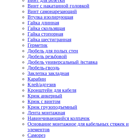
Винт для розетки
Винт с накатанной головкой
Винт самонарезающий
Втулка изолирующая
Гайка длинная
Гайка скользящая
Гайка стопорная
Гайка шестигранная
Герметик
Дюбель для полых стен
Дюбель резьбовой
Дюбель универсальный /вставка
Дюбель-гвоздь
Заклепка закладная
Карабин
Клей/адгезив
Кронштейн для кабеля
Крюк анкерный
Крюк с винтом
Крюк грузоподъемный
Лента монтажная
Навинчивающийся колпачок
Основание монтажное для кабельных стяжек и
элементов
Саморез