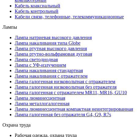
компьютерный
Кабель коаксиальный
Кабель контрольный
Кабели связи, телефонные, телекоммуникационные
Лампы
Лампа натриевая высокого давления
Лампа накаливания типа Globe
Лампа ртутная высокого давления
Лампа ртутно-вольфрамовая дуговая
Лампа светодиодная
Лампа с УФ-излучением
Лампа накаливания стандартная
Лампа накаливания с отражателем
Лампа галогенная низковольтная с отражателем
Лампа галогенная низковольтная без отражателя
Лампа галогенная с отражателем MR11, MR16, GU10
Лампа люминесцентная
Лампа металлогалогенная
Лампа люминесцентная компактная неинтегрированная
Лампа галогенная без отражателя G4, G9, R7s
Охрана труда
Рабочая одежда, охрана труда