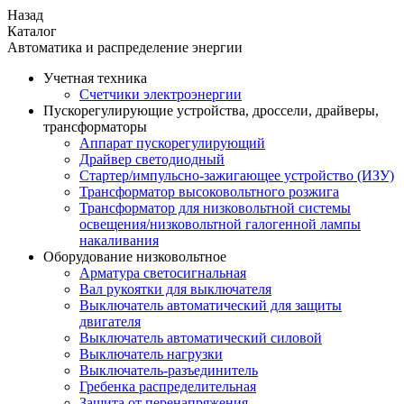
Назад
Каталог
Автоматика и распределение энергии
Учетная техника
Счетчики электроэнергии
Пускорегулирующие устройства, дроссели, драйверы,
трансформаторы
Аппарат пускорегулирующий
Драйвер светодиодный
Стартер/импульсно-зажигающее устройство (ИЗУ)
Трансформатор высоковольтного розжига
Трансформатор для низковольтной системы
освещения/низковольтной галогенной лампы
накаливания
Оборудование низковольтное
Арматура светосигнальная
Вал рукоятки для выключателя
Выключатель автоматический для защиты
двигателя
Выключатель автоматический силовой
Выключатель нагрузки
Выключатель-разъединитель
Гребенка распределительная
Защита от перенапряжения