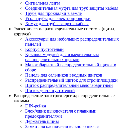
Сигнальная лента
Соединительная муфта для труб защиты кабеля
Труба для прокладки в земле
Угол трубы для электропроводки
Хомут для трубы защиты кабеля
Электрические распределительные системы (щиты,
корпуса)
Аксессуары для небольших распределительных
панелей
Корпус пустотелый
Крышка модулей для измерительных/
распределительных щитков
Малогабаритный распределительный щиток в
сборе
Панель для сальников вводных щитков
Распределительный щиток для стройплощадки
Щиток распределительный малогабаритный
Щиток учета пустотелый
Распределение электроэнергии/распределительные
клеммы
DIN-рейка
Блок/ящик выключателя с плавкими
предохранителями
Держатель шины
Замки для распределительного шкафа