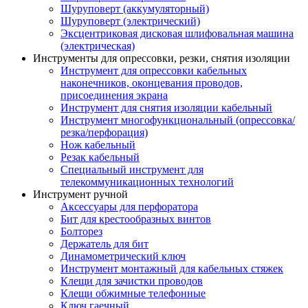
Шуруповерт (аккумуляторный)
Шуруповерт (электрический)
Эксцентриковая дисковая шлифовальная машина
(электрическая)
Инструменты для опрессовки, резки, снятия изоляции
Инструмент для опрессовки кабельных
наконечников, оконцевания проводов,
присоединения экрана
Инструмент для снятия изоляции кабельный
Инструмент многофункциональный (опрессовка/
резка/перфорация)
Нож кабельный
Резак кабельный
Специальный инструмент для
телекоммуникационных технологий
Инструмент ручной
Аксессуары для перфоратора
Бит для крестообразных винтов
Болторез
Держатель для бит
Динамометрический ключ
Инструмент монтажный для кабельных стяжек
Клещи для зачистки проводов
Клещи обжимные телефонные
Ключ гаечный