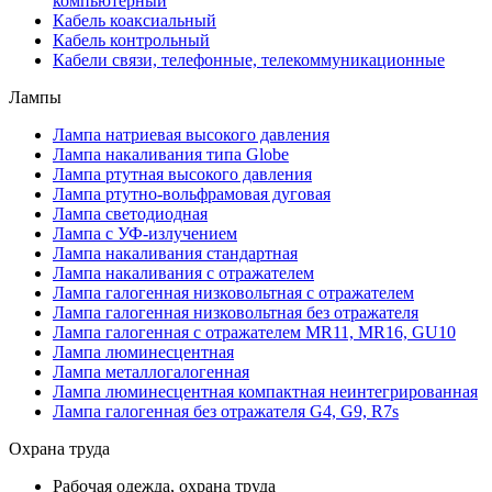
компьютерный
Кабель коаксиальный
Кабель контрольный
Кабели связи, телефонные, телекоммуникационные
Лампы
Лампа натриевая высокого давления
Лампа накаливания типа Globe
Лампа ртутная высокого давления
Лампа ртутно-вольфрамовая дуговая
Лампа светодиодная
Лампа с УФ-излучением
Лампа накаливания стандартная
Лампа накаливания с отражателем
Лампа галогенная низковольтная с отражателем
Лампа галогенная низковольтная без отражателя
Лампа галогенная с отражателем MR11, MR16, GU10
Лампа люминесцентная
Лампа металлогалогенная
Лампа люминесцентная компактная неинтегрированная
Лампа галогенная без отражателя G4, G9, R7s
Охрана труда
Рабочая одежда, охрана труда