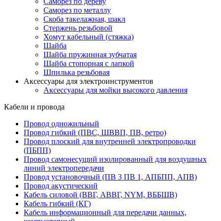
Саморез по дереву
Саморез по металлу
Скоба такелажная, шакл
Стержень резьбовой
Хомут кабельный (стяжка)
Шайба
Шайба пружинная зубчатая
Шайба стопорная с лапкой
Шпилька резьбовая
Аксессуары для электроинструментов
Аксессуары для мойки высокого давления
Кабели и провода
Провод одножильный
Провод гибкий (ПВС, ШВВП, ПВ, ретро)
Провод плоский для внутренней электропроводки
(ПБПП)
Провод самонесущий изолированный для воздушных
линий электропередачи
Провод установочный (ПВ 3 ПВ 1, АПБПП, АПВ)
Провод акустический
Кабель силовой (ВВГ, АВВГ, NYM, ВББШВ)
Кабель гибкий (КГ)
Кабель информационный для передачи данных,