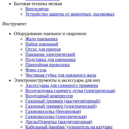
Бытовая техника мелкая
Вентилятор
Устройство защиты от животных, насекомых
Инструмент
Оборудование паяльное и сварочное
Жало паяльника
Набор паяльный
Отсос для припоя
Паяльник электрический
Подставка для паяльника
Припойная проволока
Флюс-гель
Чистящая губка для паяльного жала
Электроинструменты и аксессуары для них
Аксессуары для газонного триммера
Воздуходувка горячего дутья (электрическая)
Воздушный компрессор
Газонный триммер (аккумуляторный)
Газонный триммер (электрический)
Газонокосилка (бензиновая)
Газонокосилка (электрическая)
Дрель/Отвертка (аккумуляторная)
Кабельный барабан/ удлинитель на катушке