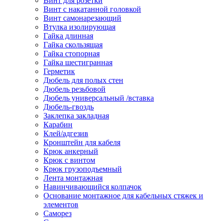
Винт для розетки
Винт с накатанной головкой
Винт самонарезающий
Втулка изолирующая
Гайка длинная
Гайка скользящая
Гайка стопорная
Гайка шестигранная
Герметик
Дюбель для полых стен
Дюбель резьбовой
Дюбель универсальный /вставка
Дюбель-гвоздь
Заклепка закладная
Карабин
Клей/адгезив
Кронштейн для кабеля
Крюк анкерный
Крюк с винтом
Крюк грузоподъемный
Лента монтажная
Навинчивающийся колпачок
Основание монтажное для кабельных стяжек и
элементов
Саморез