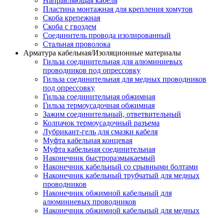
Направляющая кабеля
Пластина монтажная для крепления хомутов
Скоба крепежная
Скоба с гвоздем
Соединитель провода изолированный
Стальная проволока
Арматура кабельная/Изоляционные материалы
Гильза соединительная для алюминиевых
проводников под опрессовку
Гильза соединительная для медных проводников
под опрессовку
Гильза соединительная обжимная
Гильза термоусадочная обжимная
Зажим соединительный, ответвительный
Колпачок термоусадочный разъема
Лубрикант-гель для смазки кабеля
Муфта кабельная концевая
Муфта кабельная соединительная
Наконечник быстроразмыкаемый
Наконечник кабельный со срывными болтами
Наконечник кабельный трубчатый для медных
проводников
Наконечник обжимной кабельный для
алюминиевых проводников
Наконечник обжимной кабельный для медных