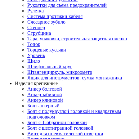
Рукоятки для съема предохранителей
Рулетка
Система протяжки кабеля
Слесарное зубило
Степлер
Струбцина
Тара, упаковка, строительная защитная пленка
Топор
Торцевые кусачки
Уровень
Шило
Шлифовальный круг
Штангенциркуль, микроометр
Ящик для инструментов, сумка монтажника
Изделия крепежные
Анкер болтовой
Анкер забивной
Анкер клиновой
Болт анкерный
Болт с полукруглой головкой и квадратным
подголовком
Болт с Т-образной головкой
Болт с шестигранной головкой
Винт для пневматической отвертки