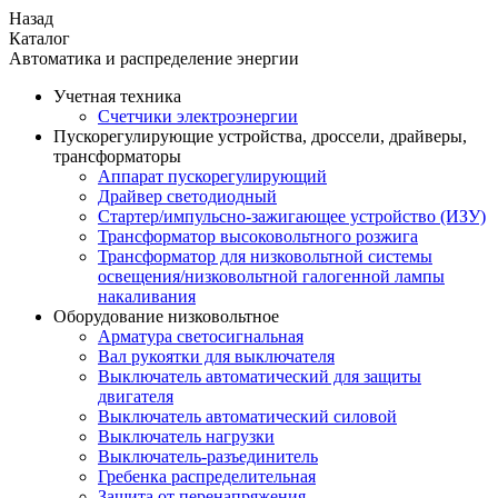
Назад
Каталог
Автоматика и распределение энергии
Учетная техника
Счетчики электроэнергии
Пускорегулирующие устройства, дроссели, драйверы,
трансформаторы
Аппарат пускорегулирующий
Драйвер светодиодный
Стартер/импульсно-зажигающее устройство (ИЗУ)
Трансформатор высоковольтного розжига
Трансформатор для низковольтной системы
освещения/низковольтной галогенной лампы
накаливания
Оборудование низковольтное
Арматура светосигнальная
Вал рукоятки для выключателя
Выключатель автоматический для защиты
двигателя
Выключатель автоматический силовой
Выключатель нагрузки
Выключатель-разъединитель
Гребенка распределительная
Защита от перенапряжения