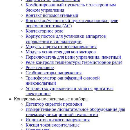
Комбинированный пускатель с электронным
блоком управления
Контакт вспомогательный
Контактор/магнитный пускатель/силовое реле
переменного тока (АС)
Контакторное реле
Корпус постов для установки аппаратов
управления и сигнализации
Модуль защиты от перенапряжения
Модуль усилителя для контакторов
Переключатель для цепи управления, пакетный
Реле контроля температуры (термисторное реле)
Реле тепловое
Стабилизаторы напряжения
Трансформатор однофазный силовой
низковольтный
Устройство управления и защиты двигателя
электронное
Контрольно-измерительные приборы
Детектор скрытой проводки
Измерительное-/испытательное оборудование для
телекоммуникационной технологии
Индикатор низкого напряжения
Клещи токоизмерительные