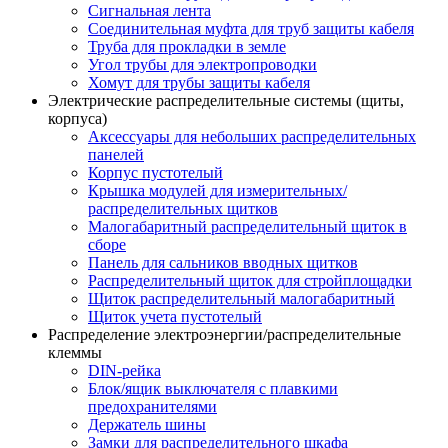
Сигнальная лента
Соединительная муфта для труб защиты кабеля
Труба для прокладки в земле
Угол трубы для электропроводки
Хомут для трубы защиты кабеля
Электрические распределительные системы (щиты,
корпуса)
Аксессуары для небольших распределительных
панелей
Корпус пустотелый
Крышка модулей для измерительных/
распределительных щитков
Малогабаритный распределительный щиток в
сборе
Панель для сальников вводных щитков
Распределительный щиток для стройплощадки
Щиток распределительный малогабаритный
Щиток учета пустотелый
Распределение электроэнергии/распределительные
клеммы
DIN-рейка
Блок/ящик выключателя с плавкими
предохранителями
Держатель шины
Замки для распределительного шкафа