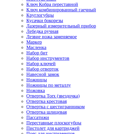
Ключ Кобра переставной
Ключ комбинированный гаечный
Круглогубцы
Кусачки бокорезы
Лазерный измерительный прибор
Лебедка ручная
Лезвие ножа заменяемое
Маркер
Масленка
Набор бит
Набор инструментов
Набор ключей
Набор отверток
Навесной замок
Ножницы
Ножницы по металлу
Ножовка
Отвертка Torx (звездочка)
Отвертка крестовая
Отвертка с шестигранником
Отвертка шлицевая
Пассатижи
Переставные плоскогубцы
Пистолет для картриджей
Пояс для инструментов