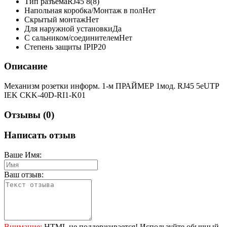
Тип разъема
RJ45 8(8)
Напольная коробка/Монтаж в пол
Нет
Скрытый монтаж
Нет
Для наружной установки
Да
С сальником/соединителем
Нет
Степень защиты IP
IP20
Описание
Механизм розетки информ. 1-м ПРАЙМЕР 1мод. RJ45 5еUTP
IEK CKK-40D-RI1-K01
Отзывы (0)
Написать отзыв
Ваше Имя:
Ваш отзыв:
Внимание:
HTML не поддерживается! Используйте обычный