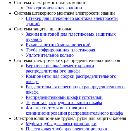
Система электромонтажных колонн
Электромонтажная колонна
Система штекерного монтажа электросети зданий
Штекер для штекерного монтажа электросети
зданий
Системы защиты шланговые
Зажим винтовой для пластиковых защитных
рукавов
Рукав защитный металлический
Труба гофрированная пластиковая
Уплотнительное кольцо
Системы электрических распределительных шкафов
Верхняя крышка/элемент крышки
распределительного шкафа
Компоненты для сборки распределительного
шкафа
Разделительная перегородка распределительного
шкафа
Распределительный шкаф пустотелый
Термостат распределительного шкафа
Фильтр системы вентиляции и
кондиционирования распределительного шкафа
Электроизоляционные трубы/Трубы для защиты кабеля
Муфта трубы для электропроводки
Пластиковая труба для электропроводки