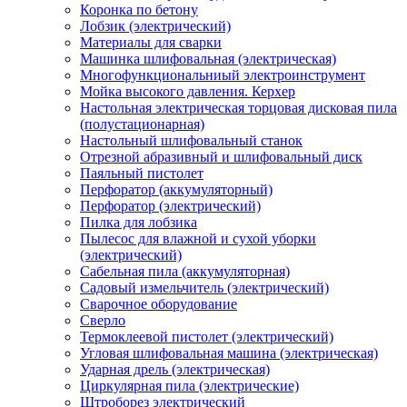
Коронка по бетону
Лобзик (электрический)
Материалы для сварки
Машинка шлифовальная (электрическая)
Многофункциональниый электроинструмент
Мойка высокого давления. Керхер
Настольная электрическая торцовая дисковая пила
(полустационарная)
Настольный шлифовальный станок
Отрезной абразивный и шлифовальный диск
Паяльный пистолет
Перфоратор (аккумуляторный)
Перфоратор (электрический)
Пилка для лобзика
Пылесос для влажной и сухой уборки
(электрический)
Сабельная пила (аккумуляторная)
Садовый измельчитель (электрический)
Сварочное оборудование
Сверло
Термоклеевой пистолет (электрический)
Угловая шлифовальная машина (электрическая)
Ударная дрель (электрическая)
Циркулярная пила (электрические)
Штроборез электрический