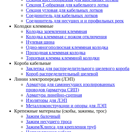
Секция Т-образная для кабельного лотка
Секция угловая для кабельных лотков
Соединитель для кабельных лотков
Соединитель для несущих и и профильных реек
Колодки клеммные
Колодка заземления клеммная
Колодка клеммная с ножом отключения
Нулевая шина
Одно-многополюсная клеммная колодка
Проходная клеммная колодка
Торцевая клемма клеммной колодки
Короба кабельные
Заклепка для распределительного щелевого короба
Короб распределительный щелевой
Линии электропередач (ЛЭП)
Арматура для самонесущих изолированных
проводов (арматура СИП)
Арматура линейно-сцепная
Изоляторы для ЛЭП
Металлоконструкции и опоры для ЛЭП
Крепежные материалы (скобы, зажимы, трос)
Зажим балочный
Зажим несущего троса
Зажим/Клипса для крепления труб