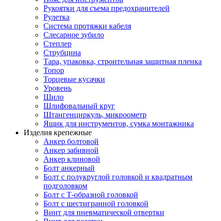
Рукоятки для съема предохранителей
Рулетка
Система протяжки кабеля
Слесарное зубило
Степлер
Струбцина
Тара, упаковка, строительная защитная пленка
Топор
Торцевые кусачки
Уровень
Шило
Шлифовальный круг
Штангенциркуль, микроометр
Ящик для инструментов, сумка монтажника
Изделия крепежные
Анкер болтовой
Анкер забивной
Анкер клиновой
Болт анкерный
Болт с полукруглой головкой и квадратным
подголовком
Болт с Т-образной головкой
Болт с шестигранной головкой
Винт для пневматической отвертки