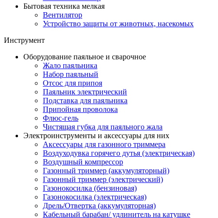
Бытовая техника мелкая
Вентилятор
Устройство защиты от животных, насекомых
Инструмент
Оборудование паяльное и сварочное
Жало паяльника
Набор паяльный
Отсос для припоя
Паяльник электрический
Подставка для паяльника
Припойная проволока
Флюс-гель
Чистящая губка для паяльного жала
Электроинструменты и аксессуары для них
Аксессуары для газонного триммера
Воздуходувка горячего дутья (электрическая)
Воздушный компрессор
Газонный триммер (аккумуляторный)
Газонный триммер (электрический)
Газонокосилка (бензиновая)
Газонокосилка (электрическая)
Дрель/Отвертка (аккумуляторная)
Кабельный барабан/ удлинитель на катушке