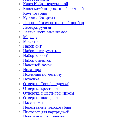
Ключ Кобра переставной
Ключ комбинированный гаечный
Круглогубцы
Кусачки бокорезы
Лазерный измерительный прибор
Лебедка ручная
Лезвие ножа заменяемое
Маркер
Масленка
Набор бит
Набор инструментов
Набор ключей
Набор отверток
Навесной замок
Ножницы
Ножницы по металлу
Ножовка
Отвертка Torx (звездочка)
Отвертка крестовая
Отвертка с шестигранником
Отвертка шлицевая
Пассатижи
Переставные плоскогубцы
Пистолет для картриджей
Пояс для инструментов