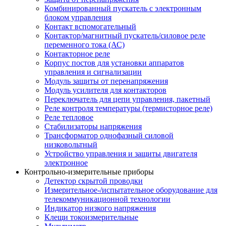
Комбинированный пускатель с электронным
блоком управления
Контакт вспомогательный
Контактор/магнитный пускатель/силовое реле
переменного тока (АС)
Контакторное реле
Корпус постов для установки аппаратов
управления и сигнализации
Модуль защиты от перенапряжения
Модуль усилителя для контакторов
Переключатель для цепи управления, пакетный
Реле контроля температуры (термисторное реле)
Реле тепловое
Стабилизаторы напряжения
Трансформатор однофазный силовой
низковольтный
Устройство управления и защиты двигателя
электронное
Контрольно-измерительные приборы
Детектор скрытой проводки
Измерительное-/испытательное оборудование для
телекоммуникационной технологии
Индикатор низкого напряжения
Клещи токоизмерительные