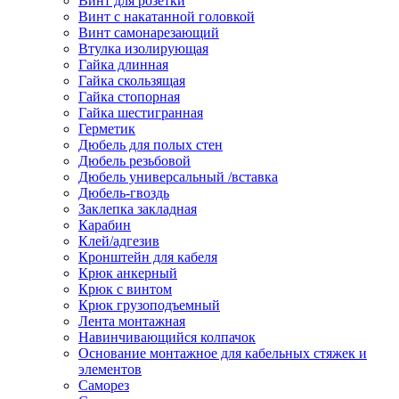
Винт для розетки
Винт с накатанной головкой
Винт самонарезающий
Втулка изолирующая
Гайка длинная
Гайка скользящая
Гайка стопорная
Гайка шестигранная
Герметик
Дюбель для полых стен
Дюбель резьбовой
Дюбель универсальный /вставка
Дюбель-гвоздь
Заклепка закладная
Карабин
Клей/адгезив
Кронштейн для кабеля
Крюк анкерный
Крюк с винтом
Крюк грузоподъемный
Лента монтажная
Навинчивающийся колпачок
Основание монтажное для кабельных стяжек и
элементов
Саморез