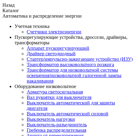
Назад
Каталог
Автоматика и распределение энергии
Учетная техника
Счетчики электроэнергии
Пускорегулирующие устройства, дроссели, драйверы,
трансформаторы
Аппарат пускорегулирующий
Драйвер светодиодный
Стартер/импульсно-зажигающее устройство (ИЗУ)
Трансформатор высоковольтного розжига
Трансформатор для низковольтной системы
освещения/низковольтной галогенной лампы
накаливания
Оборудование низковольтное
Арматура светосигнальная
Вал рукоятки для выключателя
Выключатель автоматический для защиты
двигателя
Выключатель автоматический силовой
Выключатель нагрузки
Выключатель-разъединитель
Гребенка распределительная
Защита от перенапряжения