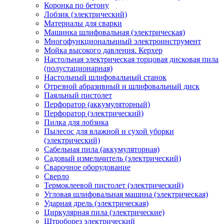
Коронка по бетону
Лобзик (электрический)
Материалы для сварки
Машинка шлифовальная (электрическая)
Многофункциональниый электроинструмент
Мойка высокого давления. Керхер
Настольная электрическая торцовая дисковая пила
(полустационарная)
Настольный шлифовальный станок
Отрезной абразивный и шлифовальный диск
Паяльный пистолет
Перфоратор (аккумуляторный)
Перфоратор (электрический)
Пилка для лобзика
Пылесос для влажной и сухой уборки
(электрический)
Сабельная пила (аккумуляторная)
Садовый измельчитель (электрический)
Сварочное оборудование
Сверло
Термоклеевой пистолет (электрический)
Угловая шлифовальная машина (электрическая)
Ударная дрель (электрическая)
Циркулярная пила (электрические)
Штроборез электрический