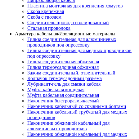
Направляющая кабеля
Пластина монтажная для крепления хомутов
Скоба крепежная
Скоба с гвоздем
Соединитель провода изолированный
Стальная проволока
Арматура кабельная/Изоляционные материалы
Гильза соединительная для алюминиевых
проводников под опрессовку
Гильза соединительная для медных проводников
под опрессовку
Гильза соединительная обжимная
Гильза термоусадочная обжимная
Зажим соединительный, ответвительный
Колпачок термоусадочный разъема
Лубрикант-гель для смазки кабеля
Муфта кабельная концевая
Муфта кабельная соединительная
Наконечник быстроразмыкаемый
Наконечник кабельный со срывными болтами
Наконечник кабельный трубчатый для медных
проводников
Наконечник обжимной кабельный для
алюминиевых проводников
Наконечник обжимной кабельный для медных