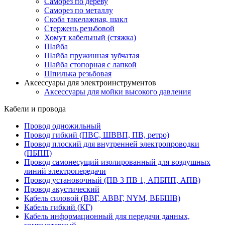
Саморез по дереву
Саморез по металлу
Скоба такелажная, шакл
Стержень резьбовой
Хомут кабельный (стяжка)
Шайба
Шайба пружинная зубчатая
Шайба стопорная с лапкой
Шпилька резьбовая
Аксессуары для электроинструментов
Аксессуары для мойки высокого давления
Кабели и провода
Провод одножильный
Провод гибкий (ПВС, ШВВП, ПВ, ретро)
Провод плоский для внутренней электропроводки
(ПБПП)
Провод самонесущий изолированный для воздушных
линий электропередачи
Провод установочный (ПВ 3 ПВ 1, АПБПП, АПВ)
Провод акустический
Кабель силовой (ВВГ, АВВГ, NYM, ВББШВ)
Кабель гибкий (КГ)
Кабель информационный для передачи данных,