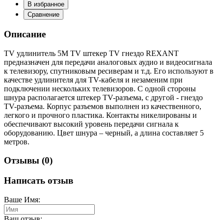
В избранное
Сравнение
Описание
TV удлинитель 5М TV штекер TV гнездо REXANT
предназначен для передачи аналоговых аудио и видеосигнала
к телевизору, спутниковым ресиверам и т.д. Его используют в
качестве удлинителя для TV-кабеля и незаменим при
подключении нескольких телевизоров. C одной стороны
шнура располагается штекер TV-разъема, с другой - гнездо
TV-разъема. Корпус разъемов выполнен из качественного,
легкого и прочного пластика. Контакты никелированы и
обеспечивают высокий уровень передачи сигнала к
оборудованию. Цвет шнура – черный, а длина составляет 5
метров.
Отзывы (0)
Написать отзыв
Ваше Имя:
Ваш отзыв: