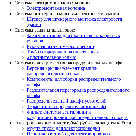
Система электромонтажных колонн
Электромонтажная колонна
Система штекерного монтажа электросети зданий
Штекер для штекерного монтажа электросети
зданий
Системы защиты шланговые
Зажим винтовой для пластиковых защитных
рукавов
Рукав защитный металлический
Труба гофрированная пластиковая
Уплотнительное кольцо
Системы электрических распределительных шкафов
Верхняя крышка/элемент крышки
распределительного шкафа
Компоненты для сборки распределительного
шкафа
Разделительная перегородка распределительного
шкафа
Распределительный шкаф пустотелый
Термостат распределительного шкафа
Фильтр системы вентиляции и
кондиционирования распределительного шкафа
Электроизоляционные трубы/Трубы для защиты кабеля
Муфта трубы для электропроводки
Пластиковая труба для электропроводки