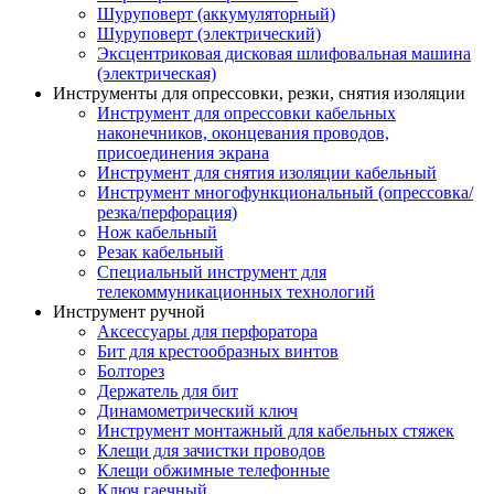
Шуруповерт (аккумуляторный)
Шуруповерт (электрический)
Эксцентриковая дисковая шлифовальная машина
(электрическая)
Инструменты для опрессовки, резки, снятия изоляции
Инструмент для опрессовки кабельных
наконечников, оконцевания проводов,
присоединения экрана
Инструмент для снятия изоляции кабельный
Инструмент многофункциональный (опрессовка/
резка/перфорация)
Нож кабельный
Резак кабельный
Специальный инструмент для
телекоммуникационных технологий
Инструмент ручной
Аксессуары для перфоратора
Бит для крестообразных винтов
Болторез
Держатель для бит
Динамометрический ключ
Инструмент монтажный для кабельных стяжек
Клещи для зачистки проводов
Клещи обжимные телефонные
Ключ гаечный