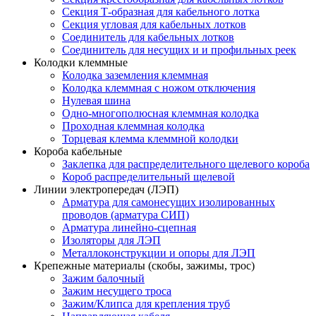
Секция Т-образная для кабельного лотка
Секция угловая для кабельных лотков
Соединитель для кабельных лотков
Соединитель для несущих и и профильных реек
Колодки клеммные
Колодка заземления клеммная
Колодка клеммная с ножом отключения
Нулевая шина
Одно-многополюсная клеммная колодка
Проходная клеммная колодка
Торцевая клемма клеммной колодки
Короба кабельные
Заклепка для распределительного щелевого короба
Короб распределительный щелевой
Линии электропередач (ЛЭП)
Арматура для самонесущих изолированных
проводов (арматура СИП)
Арматура линейно-сцепная
Изоляторы для ЛЭП
Металлоконструкции и опоры для ЛЭП
Крепежные материалы (скобы, зажимы, трос)
Зажим балочный
Зажим несущего троса
Зажим/Клипса для крепления труб