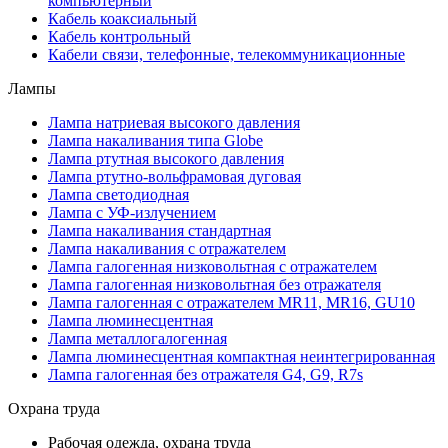
компьютерный
Кабель коаксиальный
Кабель контрольный
Кабели связи, телефонные, телекоммуникационные
Лампы
Лампа натриевая высокого давления
Лампа накаливания типа Globe
Лампа ртутная высокого давления
Лампа ртутно-вольфрамовая дуговая
Лампа светодиодная
Лампа с УФ-излучением
Лампа накаливания стандартная
Лампа накаливания с отражателем
Лампа галогенная низковольтная с отражателем
Лампа галогенная низковольтная без отражателя
Лампа галогенная с отражателем MR11, MR16, GU10
Лампа люминесцентная
Лампа металлогалогенная
Лампа люминесцентная компактная неинтегрированная
Лампа галогенная без отражателя G4, G9, R7s
Охрана труда
Рабочая одежда, охрана труда