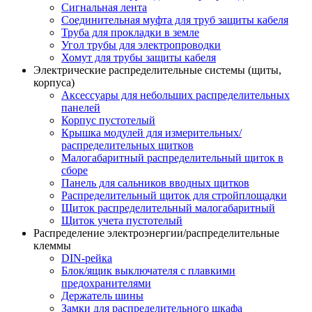
Сигнальная лента
Соединительная муфта для труб защиты кабеля
Труба для прокладки в земле
Угол трубы для электропроводки
Хомут для трубы защиты кабеля
Электрические распределительные системы (щиты,
корпуса)
Аксессуары для небольших распределительных
панелей
Корпус пустотелый
Крышка модулей для измерительных/
распределительных щитков
Малогабаритный распределительный щиток в
сборе
Панель для сальников вводных щитков
Распределительный щиток для стройплощадки
Щиток распределительный малогабаритный
Щиток учета пустотелый
Распределение электроэнергии/распределительные
клеммы
DIN-рейка
Блок/ящик выключателя с плавкими
предохранителями
Держатель шины
Замки для распределительного шкафа