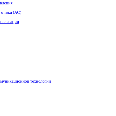
авления
о тока (АС)
гнализации
оммуникационной технологии