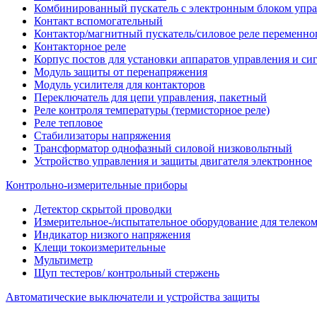
Комбинированный пускатель с электронным блоком упр
Контакт вспомогательный
Контактор/магнитный пускатель/силовое реле переменног
Контакторное реле
Корпус постов для установки аппаратов управления и си
Модуль защиты от перенапряжения
Модуль усилителя для контакторов
Переключатель для цепи управления, пакетный
Реле контроля температуры (термисторное реле)
Реле тепловое
Стабилизаторы напряжения
Трансформатор однофазный силовой низковольтный
Устройство управления и защиты двигателя электронное
Контрольно-измерительные приборы
Детектор скрытой проводки
Измерительное-/испытательное оборудование для телек
Индикатор низкого напряжения
Клещи токоизмерительные
Мультиметр
Щуп тестеров/ контрольный стержень
Автоматические выключатели и устройства защиты