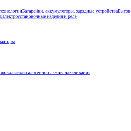
технологии
Батарейки, аккумуляторы, зарядные устройства
Бытов
я
Электроустановочные изделия и реле
рматоры
изковольтной галогенной лампы накаливания