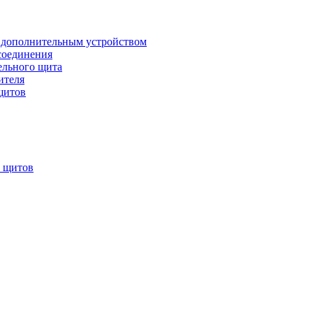
 дополнительным устройством
соединения
ельного щита
ителя
щитов
х щитов