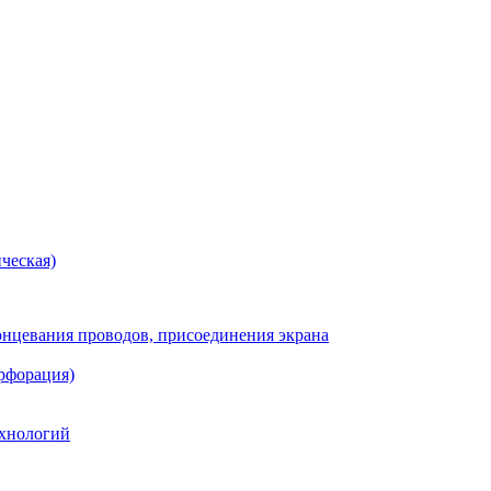
ческая)
онцевания проводов, присоединения экрана
рфорация)
хнологий