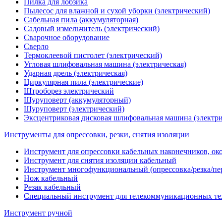
Пилка для лобзика
Пылесос для влажной и сухой уборки (электрический)
Сабельная пила (аккумуляторная)
Садовый измельчитель (электрический)
Сварочное оборудование
Сверло
Термоклеевой пистолет (электрический)
Угловая шлифовальная машина (электрическая)
Ударная дрель (электрическая)
Циркулярная пила (электрические)
Штроборез электрический
Шуруповерт (аккумуляторный)
Шуруповерт (электрический)
Эксцентриковая дисковая шлифовальная машина (электри
Инструменты для опрессовки, резки, снятия изоляции
Инструмент для опрессовки кабельных наконечников, ок
Инструмент для снятия изоляции кабельный
Инструмент многофункциональный (опрессовка/резка/пе
Нож кабельный
Резак кабельный
Специальный инструмент для телекоммуникационных те
Инструмент ручной