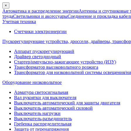
×
Автоматика и распределение энергии
Антенны и спутниковые 
труда
Светильники и аксессуары
Соединение и прокладка кабел
Учетная техника
Счетчики электроэнергии
Пускорегулирующие устройства, дроссели, драйверы, трансфо
Аппарат пускорегулирующий
Драйвер светодиодный
Стартер/импульсно-зажигающее устройство (ИЗУ)
Трансформатор высоковольтного розжига
Трансформатор для низковольтной системы освещения/н
Оборудование низковольтное
Арматура светосигнальная
Вал рукоятки для выключателя
Выключатель автоматический для защиты двигателя
Выключатель автоматический силовой
Выключатель нагрузки
Выключатель-разъединитель
Гребенка распределительная
Защита от перенапряжения