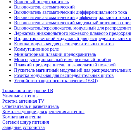
Вилочный предохранитель
Выключатель автоматический
Выключатель автоматический дифференциального тока
Выключатель автоматический дифференциального тока с
Выключатель автоматический модульный винтового при
Выключатель/переключатель модульный для распределит
Держатель низковольтного ножевого плавкого предохран
Индикатор световой модульный для распределительных 
Кнопка модульная для распределительных щитов
Коммутационное реле
Миниатюрный плавкий предохранитель
Многофункциональный измерительный прибор
Плавкий предохранитель низковольтный ножевой
Пускатель магнитный модульный для распределительны
Розетка модульная для распределительных щитов
Устройство защитного отключения (УЗО)
Триколор и цифровое ТВ
Уличные антенны
Розетка антенная TV
Ответвитель и разветвитель
Комплектующие для крепления антенны
Комнатная антенна
Сетевой шнур питания
Зарядные устройства