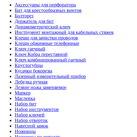
Аксессуары для перфоратора
Бит для крестообразных винтов
Болторез
Держатель для бит
Динамометрический ключ
Инструмент монтажный для кабельных стяжек
Клещи для зачистки проводов
Клещи обжимные телефонные
Ключ гаечный
Ключ Кобра переставной
Ключ комбинированный гаечный
Круглогубцы
Кусачки бокорезы
Лазерный измерительный прибор
Лебедка ручная
Лезвие ножа заменяемое
Маркер
Масленка
Набор бит
Набор инструментов
Набор ключей
Набор отверток
Навесной замок
Ножницы
Ножницы по металлу