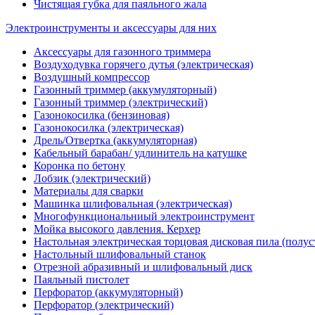
Чистящая губка для паяльного жала
Электроинструменты и аксессуары для них
Аксессуары для газонного триммера
Воздуходувка горячего дутья (электрическая)
Воздушный компрессор
Газонный триммер (аккумуляторный)
Газонный триммер (электрический)
Газонокосилка (бензиновая)
Газонокосилка (электрическая)
Дрель/Отвертка (аккумуляторная)
Кабельный барабан/ удлинитель на катушке
Коронка по бетону
Лобзик (электрический)
Материалы для сварки
Машинка шлифовальная (электрическая)
Многофункциональниый электроинструмент
Мойка высокого давления. Керхер
Настольная электрическая торцовая дисковая пила (полу
Настольный шлифовальный станок
Отрезной абразивный и шлифовальный диск
Паяльный пистолет
Перфоратор (аккумуляторный)
Перфоратор (электрический)