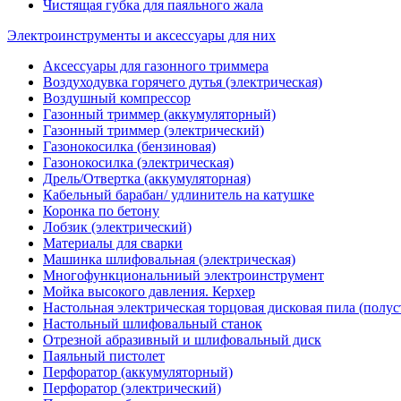
Чистящая губка для паяльного жала
Электроинструменты и аксессуары для них
Аксессуары для газонного триммера
Воздуходувка горячего дутья (электрическая)
Воздушный компрессор
Газонный триммер (аккумуляторный)
Газонный триммер (электрический)
Газонокосилка (бензиновая)
Газонокосилка (электрическая)
Дрель/Отвертка (аккумуляторная)
Кабельный барабан/ удлинитель на катушке
Коронка по бетону
Лобзик (электрический)
Материалы для сварки
Машинка шлифовальная (электрическая)
Многофункциональниый электроинструмент
Мойка высокого давления. Керхер
Настольная электрическая торцовая дисковая пила (полу
Настольный шлифовальный станок
Отрезной абразивный и шлифовальный диск
Паяльный пистолет
Перфоратор (аккумуляторный)
Перфоратор (электрический)