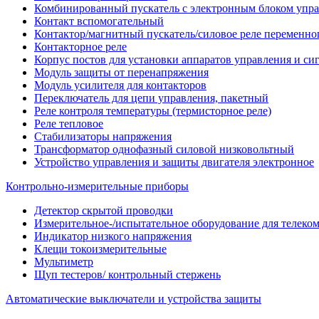
Комбинированный пускатель с электронным блоком упр
Контакт вспомогательный
Контактор/магнитный пускатель/силовое реле переменног
Контакторное реле
Корпус постов для установки аппаратов управления и си
Модуль защиты от перенапряжения
Модуль усилителя для контакторов
Переключатель для цепи управления, пакетный
Реле контроля температуры (термисторное реле)
Реле тепловое
Стабилизаторы напряжения
Трансформатор однофазный силовой низковольтный
Устройство управления и защиты двигателя электронное
Контрольно-измерительные приборы
Детектор скрытой проводки
Измерительное-/испытательное оборудование для телек
Индикатор низкого напряжения
Клещи токоизмерительные
Мультиметр
Щуп тестеров/ контрольный стержень
Автоматические выключатели и устройства защиты