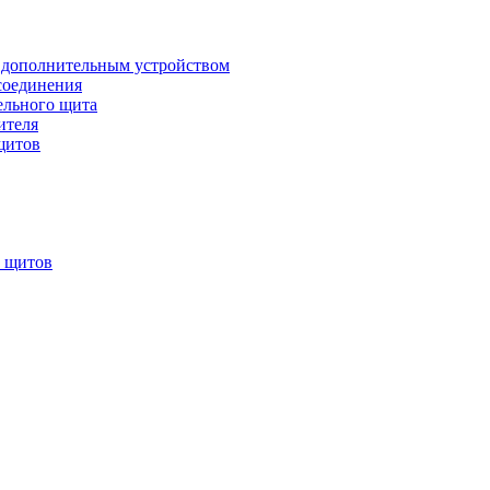
 дополнительным устройством
соединения
ельного щита
ителя
щитов
х щитов