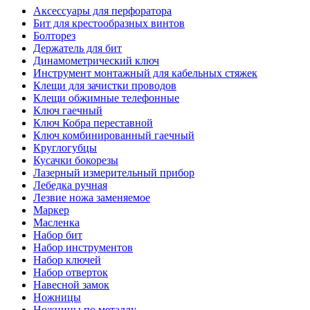
Аксессуары для перфоратора
Бит для крестообразных винтов
Болторез
Держатель для бит
Динамометрический ключ
Инструмент монтажный для кабельных стяжек
Клещи для зачистки проводов
Клещи обжимные телефонные
Ключ гаечный
Ключ Кобра переставной
Ключ комбинированный гаечный
Круглогубцы
Кусачки бокорезы
Лазерный измерительный прибор
Лебедка ручная
Лезвие ножа заменяемое
Маркер
Масленка
Набор бит
Набор инструментов
Набор ключей
Набор отверток
Навесной замок
Ножницы
Ножницы по металлу