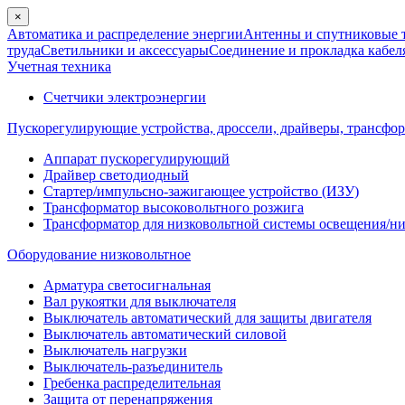
×
Автоматика и распределение энергии
Антенны и спутниковые 
труда
Светильники и аксессуары
Соединение и прокладка кабел
Учетная техника
Счетчики электроэнергии
Пускорегулирующие устройства, дроссели, драйверы, трансфо
Аппарат пускорегулирующий
Драйвер светодиодный
Стартер/импульсно-зажигающее устройство (ИЗУ)
Трансформатор высоковольтного розжига
Трансформатор для низковольтной системы освещения/н
Оборудование низковольтное
Арматура светосигнальная
Вал рукоятки для выключателя
Выключатель автоматический для защиты двигателя
Выключатель автоматический силовой
Выключатель нагрузки
Выключатель-разъединитель
Гребенка распределительная
Защита от перенапряжения