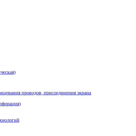
ческая)
онцевания проводов, присоединения экрана
рфорация)
хнологий