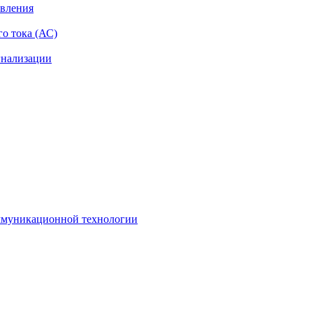
авления
о тока (АС)
гнализации
оммуникационной технологии