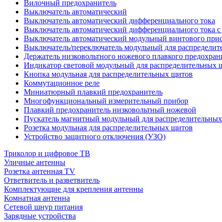
Вилочный предохранитель
Выключатель автоматический
Выключатель автоматический дифференциального тока
Выключатель автоматический дифференциального тока с
Выключатель автоматический модульный винтового при
Выключатель/переключатель модульный для распределит
Держатель низковольтного ножевого плавкого предохран
Индикатор световой модульный для распределительных 
Кнопка модульная для распределительных щитов
Коммутационное реле
Миниатюрный плавкий предохранитель
Многофункциональный измерительный прибор
Плавкий предохранитель низковольтный ножевой
Пускатель магнитный модульный для распределительны
Розетка модульная для распределительных щитов
Устройство защитного отключения (УЗО)
Триколор и цифровое ТВ
Уличные антенны
Розетка антенная TV
Ответвитель и разветвитель
Комплектующие для крепления антенны
Комнатная антенна
Сетевой шнур питания
Зарядные устройства