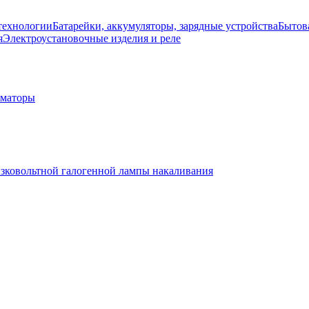
технологии
Батарейки, аккумуляторы, зарядные устройства
Бытов
я
Электроустановочные изделия и реле
рматоры
изковольтной галогенной лампы накаливания