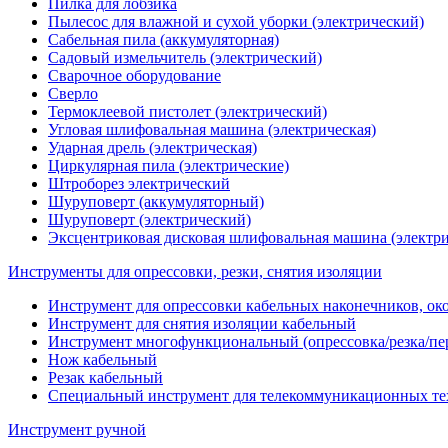
Пилка для лобзика
Пылесос для влажной и сухой уборки (электрический)
Сабельная пила (аккумуляторная)
Садовый измельчитель (электрический)
Сварочное оборудование
Сверло
Термоклеевой пистолет (электрический)
Угловая шлифовальная машина (электрическая)
Ударная дрель (электрическая)
Циркулярная пила (электрические)
Штроборез электрический
Шуруповерт (аккумуляторный)
Шуруповерт (электрический)
Эксцентриковая дисковая шлифовальная машина (электри
Инструменты для опрессовки, резки, снятия изоляции
Инструмент для опрессовки кабельных наконечников, ок
Инструмент для снятия изоляции кабельный
Инструмент многофункциональный (опрессовка/резка/пе
Нож кабельный
Резак кабельный
Специальный инструмент для телекоммуникационных те
Инструмент ручной