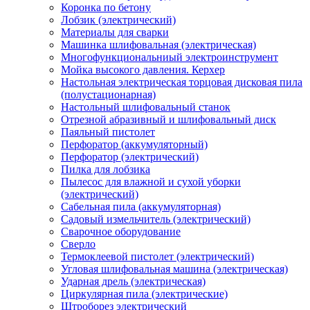
Коронка по бетону
Лобзик (электрический)
Материалы для сварки
Машинка шлифовальная (электрическая)
Многофункциональниый электроинструмент
Мойка высокого давления. Керхер
Настольная электрическая торцовая дисковая пила
(полустационарная)
Настольный шлифовальный станок
Отрезной абразивный и шлифовальный диск
Паяльный пистолет
Перфоратор (аккумуляторный)
Перфоратор (электрический)
Пилка для лобзика
Пылесос для влажной и сухой уборки
(электрический)
Сабельная пила (аккумуляторная)
Садовый измельчитель (электрический)
Сварочное оборудование
Сверло
Термоклеевой пистолет (электрический)
Угловая шлифовальная машина (электрическая)
Ударная дрель (электрическая)
Циркулярная пила (электрические)
Штроборез электрический