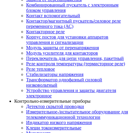
Комбинированный пускатель с электронным
блоком управления
Контакт вспомогательный
Контактор/магнитный пускатель/силовое реле
переменного тока (АС)
Контакторное реле
Корпус постов для установки аппаратов
управления и сигнализации
Модуль защиты от перенапряжения
Модуль усилителя для контакторов
Переключатель для цепи управления, пакетный
Реле контроля температуры (термисторное реле)
Реле тепловое
Стабилизаторы напряжения
Трансформатор однофазный силовой
низковольтный
Устройство управления и защиты двигателя
электронное
Контрольно-измерительные приборы
Детектор скрытой проводки
Измерительное-/испытательное оборудование для
телекоммуникационной технологии
Индикатор низкого напряжения
Клещи токоизмерительные