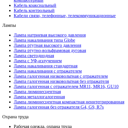
компьютерный
Кабель коаксиальный
Кабель контрольный
Кабели связи, телефонные, телекоммуникационные
Лампы
Лампа натриевая высокого давления
Лампа накаливания типа Globe
Лампа ртутная высокого давления
Лампа ртутно-вольфрамовая дуговая
Лампа светодиодная
Лампа с УФ-излучением
Лампа накаливания стандартная
Лампа накаливания с отражателем
Лампа галогенная низковольтная с отражателем
Лампа галогенная низковольтная без отражателя
Лампа галогенная с отражателем MR11, MR16, GU10
Лампа люминесцентная
Лампа металлогалогенная
Лампа люминесцентная компактная неинтегрированная
Лампа галогенная без отражателя G4, G9, R7s
Охрана труда
Рабочая одежда, охрана труда