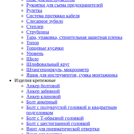
Рукоятки для съема предохранителей
Рулетка
Система протяжки кабеля
Слесарное зубило
Степлер
Струбцина
Тара, упаковка, строительная защитная пленка
Топор
Торцевые кусачки
Уровень
Шило
Шлифовальный круг
Штангенциркуль, микроометр
Ящик для инструментов, сумка монтажника
Изделия крепежные
Анкер болтовой
Анкер забивной
Анкер клиновой
Болт анкерный
Болт с полукруглой головкой и квадратным
подголовком
Болт с Т-образной головкой
Болт с шестигранной головкой
Винт для пневматической отвертки