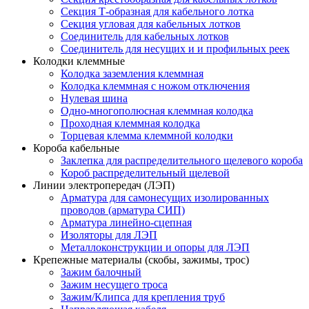
Секция Т-образная для кабельного лотка
Секция угловая для кабельных лотков
Соединитель для кабельных лотков
Соединитель для несущих и и профильных реек
Колодки клеммные
Колодка заземления клеммная
Колодка клеммная с ножом отключения
Нулевая шина
Одно-многополюсная клеммная колодка
Проходная клеммная колодка
Торцевая клемма клеммной колодки
Короба кабельные
Заклепка для распределительного щелевого короба
Короб распределительный щелевой
Линии электропередач (ЛЭП)
Арматура для самонесущих изолированных
проводов (арматура СИП)
Арматура линейно-сцепная
Изоляторы для ЛЭП
Металлоконструкции и опоры для ЛЭП
Крепежные материалы (скобы, зажимы, трос)
Зажим балочный
Зажим несущего троса
Зажим/Клипса для крепления труб