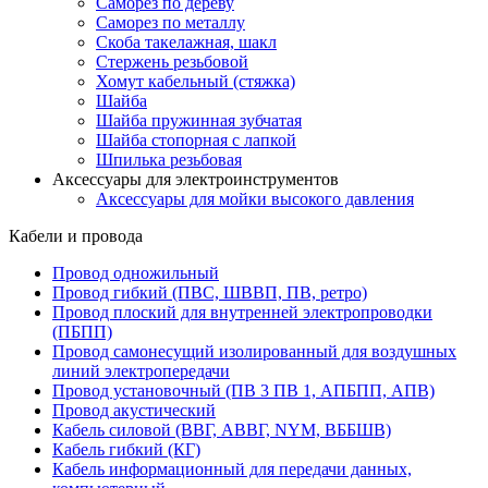
Саморез по дереву
Саморез по металлу
Скоба такелажная, шакл
Стержень резьбовой
Хомут кабельный (стяжка)
Шайба
Шайба пружинная зубчатая
Шайба стопорная с лапкой
Шпилька резьбовая
Аксессуары для электроинструментов
Аксессуары для мойки высокого давления
Кабели и провода
Провод одножильный
Провод гибкий (ПВС, ШВВП, ПВ, ретро)
Провод плоский для внутренней электропроводки
(ПБПП)
Провод самонесущий изолированный для воздушных
линий электропередачи
Провод установочный (ПВ 3 ПВ 1, АПБПП, АПВ)
Провод акустический
Кабель силовой (ВВГ, АВВГ, NYM, ВББШВ)
Кабель гибкий (КГ)
Кабель информационный для передачи данных,