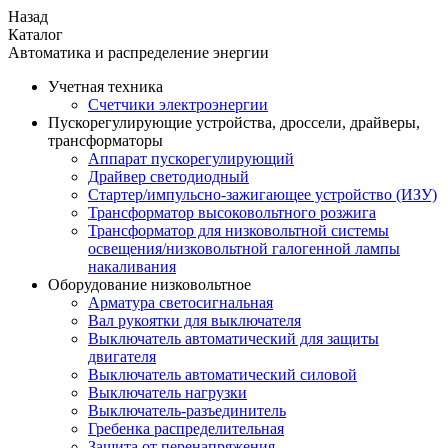
Назад
Каталог
Автоматика и распределение энергии
Учетная техника
Счетчики электроэнергии
Пускорегулирующие устройства, дроссели, драйверы,
трансформаторы
Аппарат пускорегулирующий
Драйвер светодиодный
Стартер/импульсно-зажигающее устройство (ИЗУ)
Трансформатор высоковольтного розжига
Трансформатор для низковольтной системы
освещения/низковольтной галогенной лампы
накаливания
Оборудование низковольтное
Арматура светосигнальная
Вал рукоятки для выключателя
Выключатель автоматический для защиты
двигателя
Выключатель автоматический силовой
Выключатель нагрузки
Выключатель-разъединитель
Гребенка распределительная
Защита от перенапряжения