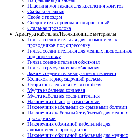
Направляющая кабеля
Пластина монтажная для крепления хомутов
Скоба крепежная
Скоба с гвоздем
Соединитель провода изолированный
Стальная проволока
Арматура кабельная/Изоляционные материалы
Гильза соединительная для алюминиевых
проводников под опрессовку
Гильза соединительная для медных проводников
под опрессовку
Гильза соединительная обжимная
Гильза термоусадочная обжимная
Зажим соединительный, ответвительный
Колпачок термоусадочный разъема
Лубрикант-гель для смазки кабеля
Муфта кабельная концевая
Муфта кабельная соединительная
Наконечник быстроразмыкаемый
Наконечник кабельный со срывными болтами
Наконечник кабельный трубчатый для медных
проводников
Наконечник обжимной кабельный для
алюминиевых проводников
Наконечник обжимной кабельный для медных