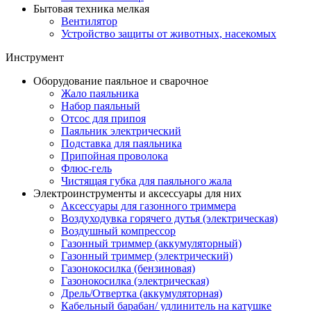
Бытовая техника мелкая
Вентилятор
Устройство защиты от животных, насекомых
Инструмент
Оборудование паяльное и сварочное
Жало паяльника
Набор паяльный
Отсос для припоя
Паяльник электрический
Подставка для паяльника
Припойная проволока
Флюс-гель
Чистящая губка для паяльного жала
Электроинструменты и аксессуары для них
Аксессуары для газонного триммера
Воздуходувка горячего дутья (электрическая)
Воздушный компрессор
Газонный триммер (аккумуляторный)
Газонный триммер (электрический)
Газонокосилка (бензиновая)
Газонокосилка (электрическая)
Дрель/Отвертка (аккумуляторная)
Кабельный барабан/ удлинитель на катушке