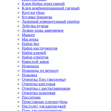
Ключ Кобра переставной
Ключ комбинированный гаечный
Круглогубцы
Кусачки бокорезы
Лазерный измерительный прибор
Лебедка ручная
Лезвие ножа заменяемое
Маркер
Масленка
Набор бит
Набор инструментов
Набор ключей
Набор отверток
Навесной замок
Ножницы
Ножницы по металлу
Ножовка
Отвертка Torx (звездочка)
Отвертка крестовая
Отвертка с шестигранником
Отвертка шлицевая
Пассатижи
Переставные плоскогубцы
Пистолет для картриджей
Пояс для инструментов