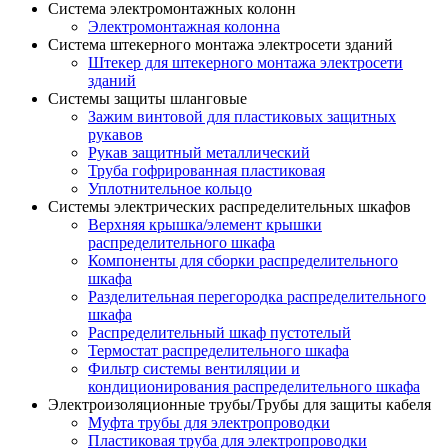
Система электромонтажных колонн
Электромонтажная колонна
Система штекерного монтажа электросети зданий
Штекер для штекерного монтажа электросети
зданий
Системы защиты шланговые
Зажим винтовой для пластиковых защитных
рукавов
Рукав защитный металлический
Труба гофрированная пластиковая
Уплотнительное кольцо
Системы электрических распределительных шкафов
Верхняя крышка/элемент крышки
распределительного шкафа
Компоненты для сборки распределительного
шкафа
Разделительная перегородка распределительного
шкафа
Распределительный шкаф пустотелый
Термостат распределительного шкафа
Фильтр системы вентиляции и
кондиционирования распределительного шкафа
Электроизоляционные трубы/Трубы для защиты кабеля
Муфта трубы для электропроводки
Пластиковая труба для электропроводки