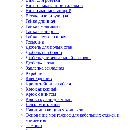
Винт для розетки
Винт с накатанной головкой
Винт самонарезающий
Втулка изолирующая
Гайка длинная
Гайка скользящая
Гайка стопорная
Гайка шестигранная
Герметик
Дюбель для полых стен
Дюбель резьбовой
Дюбель универсальный /вставка
Дюбель-гвоздь
Заклепка закладная
Карабин
Клей/адгезив
Кронштейн для кабеля
Крюк анкерный
Крюк с винтом
Крюк грузоподъемный
Лента монтажная
Навинчивающийся колпачок
Основание монтажное для кабельных стяжек и
элементов
Саморез