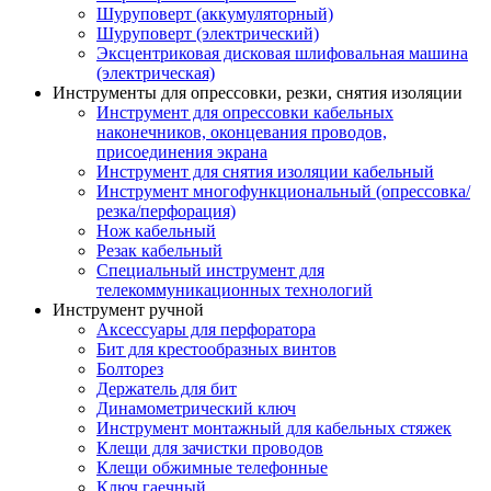
Шуруповерт (аккумуляторный)
Шуруповерт (электрический)
Эксцентриковая дисковая шлифовальная машина
(электрическая)
Инструменты для опрессовки, резки, снятия изоляции
Инструмент для опрессовки кабельных
наконечников, оконцевания проводов,
присоединения экрана
Инструмент для снятия изоляции кабельный
Инструмент многофункциональный (опрессовка/
резка/перфорация)
Нож кабельный
Резак кабельный
Специальный инструмент для
телекоммуникационных технологий
Инструмент ручной
Аксессуары для перфоратора
Бит для крестообразных винтов
Болторез
Держатель для бит
Динамометрический ключ
Инструмент монтажный для кабельных стяжек
Клещи для зачистки проводов
Клещи обжимные телефонные
Ключ гаечный