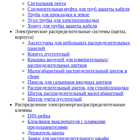
Сигнальная лента
Соединительная муфта для труб защиты кабеля
Труба для прокладки в земле
Угол трубы для электропроводки
Хомут для трубы защиты кабеля
Электрические распределительные системы (щиты,
корпуса)
Аксессуары для небольших распределительных
панелей
Корпус пустотелый
Крышка модулей для измерительных/
распределительных щитков
Малогабаритный распределительный щиток в
сборе
Панель для сальников вводных щитков
Распределительный щиток для стройплощадки
Щиток распределительный малогабаритный
Щиток учета пустотелый
Распределение электроэнергии/распределительные
клеммы
DIN-рейка
Блок/ящик выключателя с плавкими
предохранителями
Держатель шины
Замки для распределительного шкафа