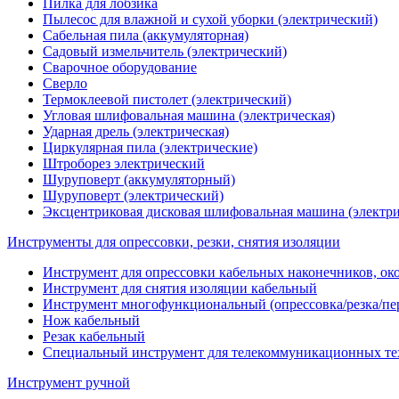
Пилка для лобзика
Пылесос для влажной и сухой уборки (электрический)
Сабельная пила (аккумуляторная)
Садовый измельчитель (электрический)
Сварочное оборудование
Сверло
Термоклеевой пистолет (электрический)
Угловая шлифовальная машина (электрическая)
Ударная дрель (электрическая)
Циркулярная пила (электрические)
Штроборез электрический
Шуруповерт (аккумуляторный)
Шуруповерт (электрический)
Эксцентриковая дисковая шлифовальная машина (электри
Инструменты для опрессовки, резки, снятия изоляции
Инструмент для опрессовки кабельных наконечников, ок
Инструмент для снятия изоляции кабельный
Инструмент многофункциональный (опрессовка/резка/пе
Нож кабельный
Резак кабельный
Специальный инструмент для телекоммуникационных те
Инструмент ручной