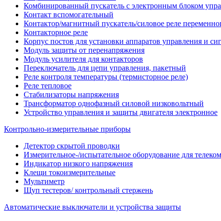
Комбинированный пускатель с электронным блоком упр
Контакт вспомогательный
Контактор/магнитный пускатель/силовое реле переменног
Контакторное реле
Корпус постов для установки аппаратов управления и си
Модуль защиты от перенапряжения
Модуль усилителя для контакторов
Переключатель для цепи управления, пакетный
Реле контроля температуры (термисторное реле)
Реле тепловое
Стабилизаторы напряжения
Трансформатор однофазный силовой низковольтный
Устройство управления и защиты двигателя электронное
Контрольно-измерительные приборы
Детектор скрытой проводки
Измерительное-/испытательное оборудование для телек
Индикатор низкого напряжения
Клещи токоизмерительные
Мультиметр
Щуп тестеров/ контрольный стержень
Автоматические выключатели и устройства защиты