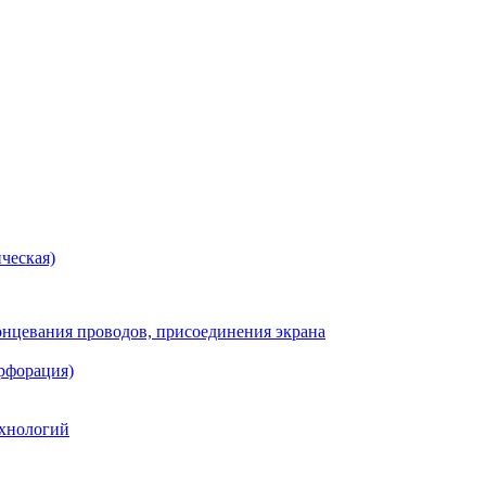
ческая)
онцевания проводов, присоединения экрана
рфорация)
хнологий