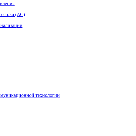
авления
о тока (АС)
гнализации
оммуникационной технологии