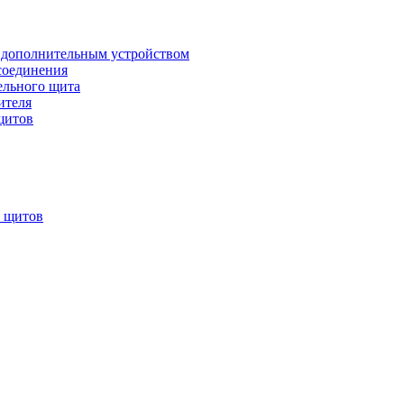
 дополнительным устройством
соединения
ельного щита
ителя
щитов
х щитов