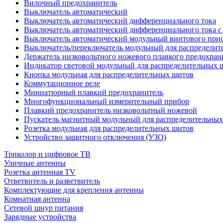
Вилочный предохранитель
Выключатель автоматический
Выключатель автоматический дифференциального тока
Выключатель автоматический дифференциального тока с
Выключатель автоматический модульный винтового при
Выключатель/переключатель модульный для распределит
Держатель низковольтного ножевого плавкого предохран
Индикатор световой модульный для распределительных 
Кнопка модульная для распределительных щитов
Коммутационное реле
Миниатюрный плавкий предохранитель
Многофункциональный измерительный прибор
Плавкий предохранитель низковольтный ножевой
Пускатель магнитный модульный для распределительны
Розетка модульная для распределительных щитов
Устройство защитного отключения (УЗО)
Триколор и цифровое ТВ
Уличные антенны
Розетка антенная TV
Ответвитель и разветвитель
Комплектующие для крепления антенны
Комнатная антенна
Сетевой шнур питания
Зарядные устройства