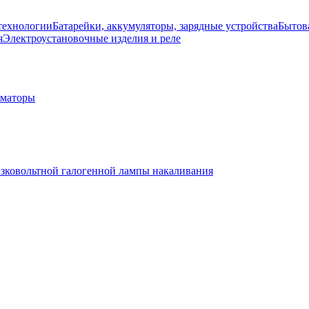
технологии
Батарейки, аккумуляторы, зарядные устройства
Бытов
я
Электроустановочные изделия и реле
рматоры
изковольтной галогенной лампы накаливания