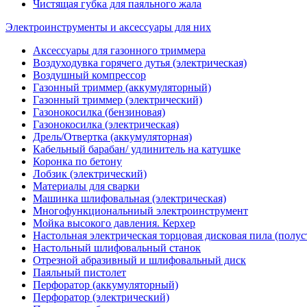
Чистящая губка для паяльного жала
Электроинструменты и аксессуары для них
Аксессуары для газонного триммера
Воздуходувка горячего дутья (электрическая)
Воздушный компрессор
Газонный триммер (аккумуляторный)
Газонный триммер (электрический)
Газонокосилка (бензиновая)
Газонокосилка (электрическая)
Дрель/Отвертка (аккумуляторная)
Кабельный барабан/ удлинитель на катушке
Коронка по бетону
Лобзик (электрический)
Материалы для сварки
Машинка шлифовальная (электрическая)
Многофункциональниый электроинструмент
Мойка высокого давления. Керхер
Настольная электрическая торцовая дисковая пила (полу
Настольный шлифовальный станок
Отрезной абразивный и шлифовальный диск
Паяльный пистолет
Перфоратор (аккумуляторный)
Перфоратор (электрический)