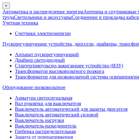
×
Автоматика и распределение энергии
Антенны и спутниковые 
труда
Светильники и аксессуары
Соединение и прокладка кабел
Учетная техника
Счетчики электроэнергии
Пускорегулирующие устройства, дроссели, драйверы, трансфо
Аппарат пускорегулирующий
Драйвер светодиодный
Стартер/импульсно-зажигающее устройство (ИЗУ)
Трансформатор высоковольтного розжига
Трансформатор для низковольтной системы освещения/н
Оборудование низковольтное
Арматура светосигнальная
Вал рукоятки для выключателя
Выключатель автоматический для защиты двигателя
Выключатель автоматический силовой
Выключатель нагрузки
Выключатель-разъединитель
Гребенка распределительная
Защита от перенапряжения