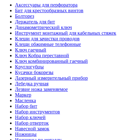
Аксессуары для перфоратора
Бит для крестообразных винтов
Болторез
Держатель для бит
Динамометрический ключ
Инструмент монтажный для кабельных стяжек
Клещи для зачистки проводов
Клещи обжимные телефонные
Ключ гаечный
Ключ Кобра переставной
Ключ комбинированный гаечный
Круглогубцы
Кусачки бокорезы
Лазерный измерительный прибор
Лебедка ручная
Лезвие ножа заменяемое
Маркер
Масленка
Набор бит
Набор инструментов
Набор ключей
Набор отверток
Навесной замок
Ножницы
Ножницы по металлу