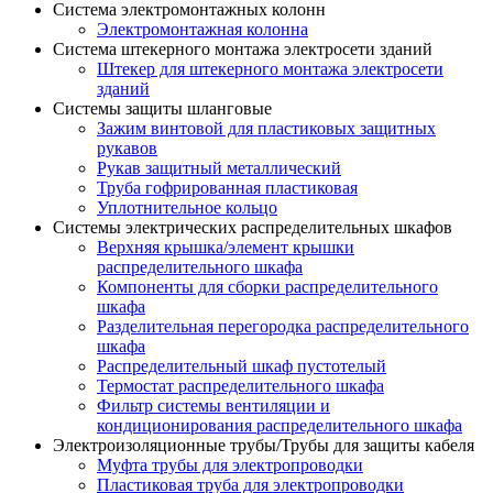
Система электромонтажных колонн
Электромонтажная колонна
Система штекерного монтажа электросети зданий
Штекер для штекерного монтажа электросети
зданий
Системы защиты шланговые
Зажим винтовой для пластиковых защитных
рукавов
Рукав защитный металлический
Труба гофрированная пластиковая
Уплотнительное кольцо
Системы электрических распределительных шкафов
Верхняя крышка/элемент крышки
распределительного шкафа
Компоненты для сборки распределительного
шкафа
Разделительная перегородка распределительного
шкафа
Распределительный шкаф пустотелый
Термостат распределительного шкафа
Фильтр системы вентиляции и
кондиционирования распределительного шкафа
Электроизоляционные трубы/Трубы для защиты кабеля
Муфта трубы для электропроводки
Пластиковая труба для электропроводки