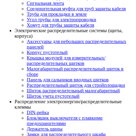
Сигнальная лента
Соединительная муфта для труб защиты кабеля
Труба для прокладки в земле
Угол трубы для электропроводки
Хомут для трубы защиты кабеля
Электрические распределительные системы (щиты,
корпуса)
Аксессуары для небольших распределительных
панелей
Корпус пустотелый
Крышка модулей для измерительных/
распределительных щитков
Малогабаритный распределительный щиток в
сборе
Панель для сальников вводных щитков
Распределительный щиток для стройплощадки
Щиток распределительный малогабаритный
Щиток учета пустотелый
Распределение электроэнергии/распределительные
клеммы
DIN-рейка
Блок/ящик выключателя с плавкими
предохранителями
Держатель шины
Замки для распределительного шкафа