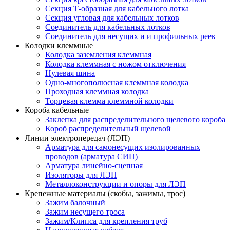
Секция Т-образная для кабельного лотка
Секция угловая для кабельных лотков
Соединитель для кабельных лотков
Соединитель для несущих и и профильных реек
Колодки клеммные
Колодка заземления клеммная
Колодка клеммная с ножом отключения
Нулевая шина
Одно-многополюсная клеммная колодка
Проходная клеммная колодка
Торцевая клемма клеммной колодки
Короба кабельные
Заклепка для распределительного щелевого короба
Короб распределительный щелевой
Линии электропередач (ЛЭП)
Арматура для самонесущих изолированных
проводов (арматура СИП)
Арматура линейно-сцепная
Изоляторы для ЛЭП
Металлоконструкции и опоры для ЛЭП
Крепежные материалы (скобы, зажимы, трос)
Зажим балочный
Зажим несущего троса
Зажим/Клипса для крепления труб