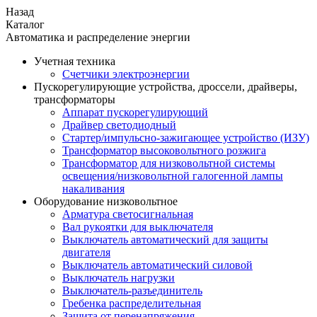
Назад
Каталог
Автоматика и распределение энергии
Учетная техника
Счетчики электроэнергии
Пускорегулирующие устройства, дроссели, драйверы,
трансформаторы
Аппарат пускорегулирующий
Драйвер светодиодный
Стартер/импульсно-зажигающее устройство (ИЗУ)
Трансформатор высоковольтного розжига
Трансформатор для низковольтной системы
освещения/низковольтной галогенной лампы
накаливания
Оборудование низковольтное
Арматура светосигнальная
Вал рукоятки для выключателя
Выключатель автоматический для защиты
двигателя
Выключатель автоматический силовой
Выключатель нагрузки
Выключатель-разъединитель
Гребенка распределительная
Защита от перенапряжения