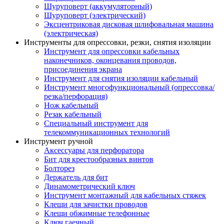
Шуруповерт (аккумуляторный)
Шуруповерт (электрический)
Эксцентриковая дисковая шлифовальная машина
(электрическая)
Инструменты для опрессовки, резки, снятия изоляции
Инструмент для опрессовки кабельных
наконечников, оконцевания проводов,
присоединения экрана
Инструмент для снятия изоляции кабельный
Инструмент многофункциональный (опрессовка/
резка/перфорация)
Нож кабельный
Резак кабельный
Специальный инструмент для
телекоммуникационных технологий
Инструмент ручной
Аксессуары для перфоратора
Бит для крестообразных винтов
Болторез
Держатель для бит
Динамометрический ключ
Инструмент монтажный для кабельных стяжек
Клещи для зачистки проводов
Клещи обжимные телефонные
Ключ гаечный