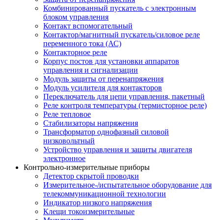
Комбинированный пускатель с электронным
блоком управления
Контакт вспомогательный
Контактор/магнитный пускатель/силовое реле
переменного тока (АС)
Контакторное реле
Корпус постов для установки аппаратов
управления и сигнализации
Модуль защиты от перенапряжения
Модуль усилителя для контакторов
Переключатель для цепи управления, пакетный
Реле контроля температуры (термисторное реле)
Реле тепловое
Стабилизаторы напряжения
Трансформатор однофазный силовой
низковольтный
Устройство управления и защиты двигателя
электронное
Контрольно-измерительные приборы
Детектор скрытой проводки
Измерительное-/испытательное оборудование для
телекоммуникационной технологии
Индикатор низкого напряжения
Клещи токоизмерительные