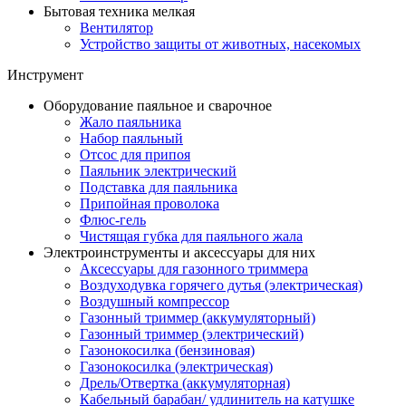
Бытовая техника мелкая
Вентилятор
Устройство защиты от животных, насекомых
Инструмент
Оборудование паяльное и сварочное
Жало паяльника
Набор паяльный
Отсос для припоя
Паяльник электрический
Подставка для паяльника
Припойная проволока
Флюс-гель
Чистящая губка для паяльного жала
Электроинструменты и аксессуары для них
Аксессуары для газонного триммера
Воздуходувка горячего дутья (электрическая)
Воздушный компрессор
Газонный триммер (аккумуляторный)
Газонный триммер (электрический)
Газонокосилка (бензиновая)
Газонокосилка (электрическая)
Дрель/Отвертка (аккумуляторная)
Кабельный барабан/ удлинитель на катушке