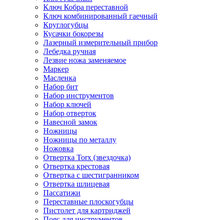
Ключ Кобра переставной
Ключ комбинированный гаечный
Круглогубцы
Кусачки бокорезы
Лазерный измерительный прибор
Лебедка ручная
Лезвие ножа заменяемое
Маркер
Масленка
Набор бит
Набор инструментов
Набор ключей
Набор отверток
Навесной замок
Ножницы
Ножницы по металлу
Ножовка
Отвертка Torx (звездочка)
Отвертка крестовая
Отвертка с шестигранником
Отвертка шлицевая
Пассатижи
Переставные плоскогубцы
Пистолет для картриджей
Пояс для инструментов