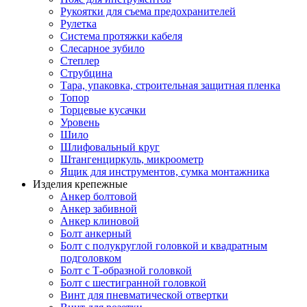
Рукоятки для съема предохранителей
Рулетка
Система протяжки кабеля
Слесарное зубило
Степлер
Струбцина
Тара, упаковка, строительная защитная пленка
Топор
Торцевые кусачки
Уровень
Шило
Шлифовальный круг
Штангенциркуль, микроометр
Ящик для инструментов, сумка монтажника
Изделия крепежные
Анкер болтовой
Анкер забивной
Анкер клиновой
Болт анкерный
Болт с полукруглой головкой и квадратным
подголовком
Болт с Т-образной головкой
Болт с шестигранной головкой
Винт для пневматической отвертки