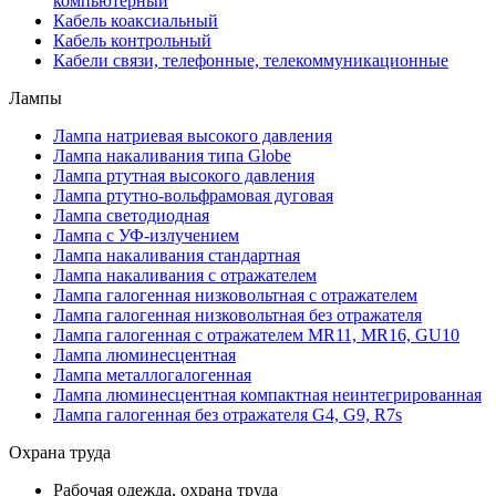
компьютерный
Кабель коаксиальный
Кабель контрольный
Кабели связи, телефонные, телекоммуникационные
Лампы
Лампа натриевая высокого давления
Лампа накаливания типа Globe
Лампа ртутная высокого давления
Лампа ртутно-вольфрамовая дуговая
Лампа светодиодная
Лампа с УФ-излучением
Лампа накаливания стандартная
Лампа накаливания с отражателем
Лампа галогенная низковольтная с отражателем
Лампа галогенная низковольтная без отражателя
Лампа галогенная с отражателем MR11, MR16, GU10
Лампа люминесцентная
Лампа металлогалогенная
Лампа люминесцентная компактная неинтегрированная
Лампа галогенная без отражателя G4, G9, R7s
Охрана труда
Рабочая одежда, охрана труда