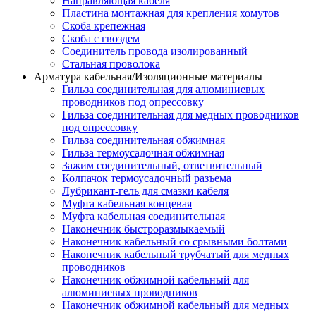
Направляющая кабеля
Пластина монтажная для крепления хомутов
Скоба крепежная
Скоба с гвоздем
Соединитель провода изолированный
Стальная проволока
Арматура кабельная/Изоляционные материалы
Гильза соединительная для алюминиевых
проводников под опрессовку
Гильза соединительная для медных проводников
под опрессовку
Гильза соединительная обжимная
Гильза термоусадочная обжимная
Зажим соединительный, ответвительный
Колпачок термоусадочный разъема
Лубрикант-гель для смазки кабеля
Муфта кабельная концевая
Муфта кабельная соединительная
Наконечник быстроразмыкаемый
Наконечник кабельный со срывными болтами
Наконечник кабельный трубчатый для медных
проводников
Наконечник обжимной кабельный для
алюминиевых проводников
Наконечник обжимной кабельный для медных