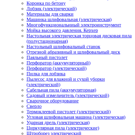
Коронка по бетону
Лобзик (электрический)
Материалы для сварки
Машинка шлифовальная (электрическая)
Многофункциональниый электроинструмент
Мойка высокого давления. Керхер
Настольная электрическая торцовая дисковая пила
(полустационарная)
Настольный шлифовальный станок
Отрезной абразивный и шлифовальный диск
Паяльный пистолет
Перфоратор (аккумуляторный)
Перфоратор (электрический)
Пилка для лобзика
Пылесос для влажной и сухой уборки
(электрический)
Сабельная пила (аккумуляторная)
Садовый измельчитель (электрический)
Сварочное оборудование
Сверло
Термоклеевой пистолет (электрический)
Угловая шлифовальная машина (электрическая)
Ударная дрель (электрическая)
Циркулярная пила (электрические)
Штроборез электрический