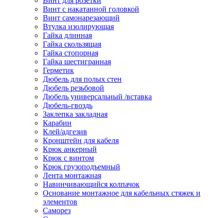
Винт для розетки
Винт с накатанной головкой
Винт самонарезающий
Втулка изолирующая
Гайка длинная
Гайка скользящая
Гайка стопорная
Гайка шестигранная
Герметик
Дюбель для полых стен
Дюбель резьбовой
Дюбель универсальный /вставка
Дюбель-гвоздь
Заклепка закладная
Карабин
Клей/адгезив
Кронштейн для кабеля
Крюк анкерный
Крюк с винтом
Крюк грузоподъемный
Лента монтажная
Навинчивающийся колпачок
Основание монтажное для кабельных стяжек и
элементов
Саморез