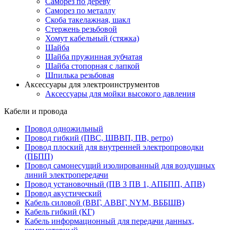
Саморез по дереву
Саморез по металлу
Скоба такелажная, шакл
Стержень резьбовой
Хомут кабельный (стяжка)
Шайба
Шайба пружинная зубчатая
Шайба стопорная с лапкой
Шпилька резьбовая
Аксессуары для электроинструментов
Аксессуары для мойки высокого давления
Кабели и провода
Провод одножильный
Провод гибкий (ПВС, ШВВП, ПВ, ретро)
Провод плоский для внутренней электропроводки
(ПБПП)
Провод самонесущий изолированный для воздушных
линий электропередачи
Провод установочный (ПВ 3 ПВ 1, АПБПП, АПВ)
Провод акустический
Кабель силовой (ВВГ, АВВГ, NYM, ВББШВ)
Кабель гибкий (КГ)
Кабель информационный для передачи данных,