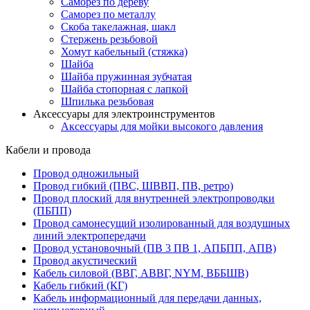
Саморез по дереву
Саморез по металлу
Скоба такелажная, шакл
Стержень резьбовой
Хомут кабельный (стяжка)
Шайба
Шайба пружинная зубчатая
Шайба стопорная с лапкой
Шпилька резьбовая
Аксессуары для электроинструментов
Аксессуары для мойки высокого давления
Кабели и провода
Провод одножильный
Провод гибкий (ПВС, ШВВП, ПВ, ретро)
Провод плоский для внутренней электропроводки
(ПБПП)
Провод самонесущий изолированный для воздушных
линий электропередачи
Провод установочный (ПВ 3 ПВ 1, АПБПП, АПВ)
Провод акустический
Кабель силовой (ВВГ, АВВГ, NYM, ВББШВ)
Кабель гибкий (КГ)
Кабель информационный для передачи данных,