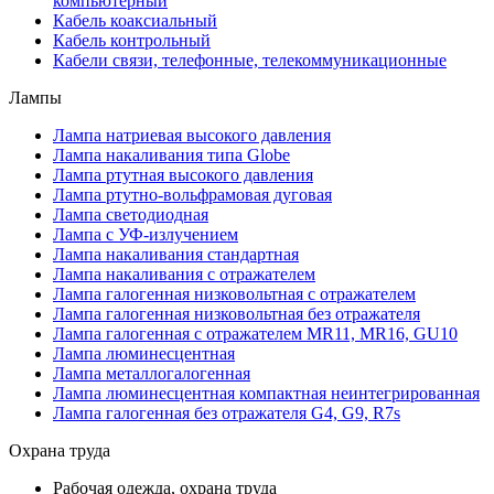
компьютерный
Кабель коаксиальный
Кабель контрольный
Кабели связи, телефонные, телекоммуникационные
Лампы
Лампа натриевая высокого давления
Лампа накаливания типа Globe
Лампа ртутная высокого давления
Лампа ртутно-вольфрамовая дуговая
Лампа светодиодная
Лампа с УФ-излучением
Лампа накаливания стандартная
Лампа накаливания с отражателем
Лампа галогенная низковольтная с отражателем
Лампа галогенная низковольтная без отражателя
Лампа галогенная с отражателем MR11, MR16, GU10
Лампа люминесцентная
Лампа металлогалогенная
Лампа люминесцентная компактная неинтегрированная
Лампа галогенная без отражателя G4, G9, R7s
Охрана труда
Рабочая одежда, охрана труда