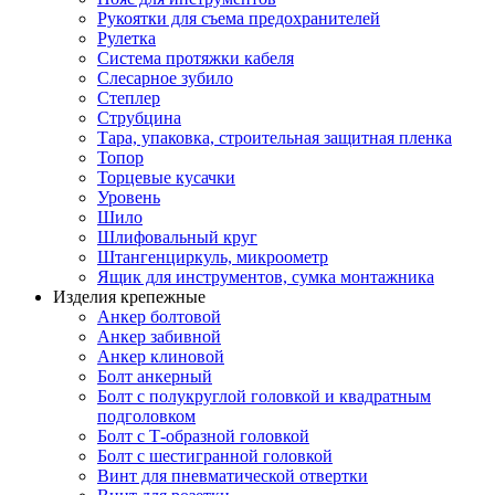
Рукоятки для съема предохранителей
Рулетка
Система протяжки кабеля
Слесарное зубило
Степлер
Струбцина
Тара, упаковка, строительная защитная пленка
Топор
Торцевые кусачки
Уровень
Шило
Шлифовальный круг
Штангенциркуль, микроометр
Ящик для инструментов, сумка монтажника
Изделия крепежные
Анкер болтовой
Анкер забивной
Анкер клиновой
Болт анкерный
Болт с полукруглой головкой и квадратным
подголовком
Болт с Т-образной головкой
Болт с шестигранной головкой
Винт для пневматической отвертки