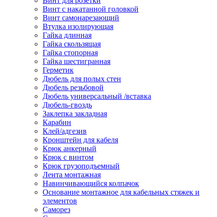
Винт для розетки
Винт с накатанной головкой
Винт самонарезающий
Втулка изолирующая
Гайка длинная
Гайка скользящая
Гайка стопорная
Гайка шестигранная
Герметик
Дюбель для полых стен
Дюбель резьбовой
Дюбель универсальный /вставка
Дюбель-гвоздь
Заклепка закладная
Карабин
Клей/адгезив
Кронштейн для кабеля
Крюк анкерный
Крюк с винтом
Крюк грузоподъемный
Лента монтажная
Навинчивающийся колпачок
Основание монтажное для кабельных стяжек и
элементов
Саморез