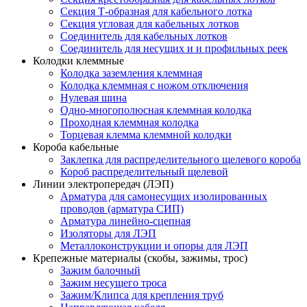
Секция Т-образная для кабельного лотка
Секция угловая для кабельных лотков
Соединитель для кабельных лотков
Соединитель для несущих и и профильных реек
Колодки клеммные
Колодка заземления клеммная
Колодка клеммная с ножом отключения
Нулевая шина
Одно-многополюсная клеммная колодка
Проходная клеммная колодка
Торцевая клемма клеммной колодки
Короба кабельные
Заклепка для распределительного щелевого короба
Короб распределительный щелевой
Линии электропередач (ЛЭП)
Арматура для самонесущих изолированных
проводов (арматура СИП)
Арматура линейно-сцепная
Изоляторы для ЛЭП
Металлоконструкции и опоры для ЛЭП
Крепежные материалы (скобы, зажимы, трос)
Зажим балочный
Зажим несущего троса
Зажим/Клипса для крепления труб