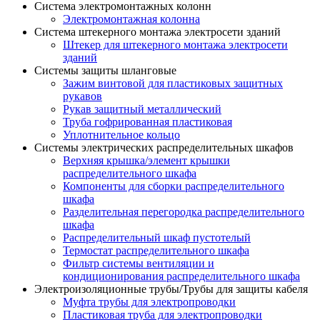
Система электромонтажных колонн
Электромонтажная колонна
Система штекерного монтажа электросети зданий
Штекер для штекерного монтажа электросети
зданий
Системы защиты шланговые
Зажим винтовой для пластиковых защитных
рукавов
Рукав защитный металлический
Труба гофрированная пластиковая
Уплотнительное кольцо
Системы электрических распределительных шкафов
Верхняя крышка/элемент крышки
распределительного шкафа
Компоненты для сборки распределительного
шкафа
Разделительная перегородка распределительного
шкафа
Распределительный шкаф пустотелый
Термостат распределительного шкафа
Фильтр системы вентиляции и
кондиционирования распределительного шкафа
Электроизоляционные трубы/Трубы для защиты кабеля
Муфта трубы для электропроводки
Пластиковая труба для электропроводки