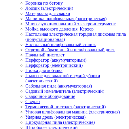
Коронка по бетону
Лобзик (электрический)
Материалы для сварки
Машинка шлифовальная (электрическая)
Многофункциональниый электроинструмент
Мойка высокого давления. Керхер
Настольная электрическая торцовая дисковая пила
(полустационарная)
Настольный шлифовальный станок
Отрезной абразивный и шлифовальный диск
Паяльный пистолет
Перфоратор (аккумуляторный)
Перфоратор (электрический)
Пилка для лобзика
Пылесос для влажной и сухой уборки
(электрический)
Сабельная пила (аккумуляторная)
Садовый измельчитель (электрический)
Сварочное оборудование
Сверло
Термоклеевой пистолет (электрический)
Угловая шлифовальная машина (электрическая)
Ударная дрель (электрическая)
Циркулярная пила (электрические)
Штроборез электрический