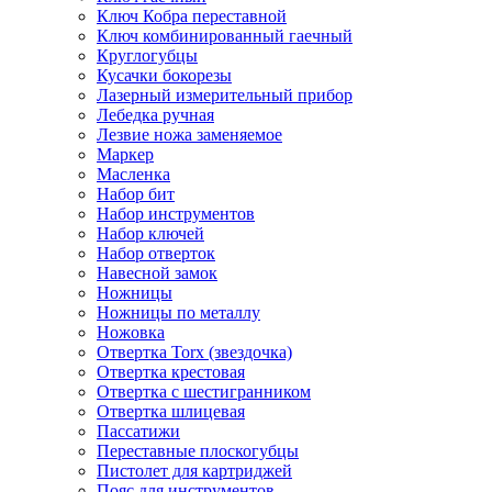
Ключ Кобра переставной
Ключ комбинированный гаечный
Круглогубцы
Кусачки бокорезы
Лазерный измерительный прибор
Лебедка ручная
Лезвие ножа заменяемое
Маркер
Масленка
Набор бит
Набор инструментов
Набор ключей
Набор отверток
Навесной замок
Ножницы
Ножницы по металлу
Ножовка
Отвертка Torx (звездочка)
Отвертка крестовая
Отвертка с шестигранником
Отвертка шлицевая
Пассатижи
Переставные плоскогубцы
Пистолет для картриджей
Пояс для инструментов