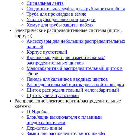
Сигнальная лента
Соединительная муфта для труб защиты кабеля
Труба для прокладки в земле
Угол трубы для электропроводки
Хомут для трубы защиты кабеля
Электрические распределительные системы (щиты,
корпуса)
Аксессуары для небольших распределительных
панелей
Корпус пустотелый
Крышка модулей для измерительных/
распределительных щитков
Малогабаритный распределительный щиток в
сборе
Панель для сальников вводных щитков
Распределительный щиток для стройплощадки
Щиток распределительный малогабаритный
Щиток учета пустотелый
Распределение электроэнергии/распределительные
клеммы
DIN-рейка
Блок/ящик выключателя с плавкими
предохранителями
Держатель шины
Замки для распределительного шкафа