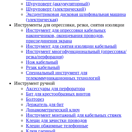
Шуруповерт (аккумуляторный)
Шуруповерт (электрический)
Эксцентриковая дисковая шлифовальная машина
(электрическая)
Инструменты для опрессовки, резки, снятия изоляции
Инструмент для опрессовки кабельных
наконечников, оконцевания проводов,
присоединения экрана
Инструмент для снятия изоляции кабельный
Инструмент многофункциональный (опрессовка/
резка/перфорация)
Нож кабельный
Резак кабельный
Специальный инструмент для
телекоммуникационных технологий
Инструмент ручной
Аксессуары для перфоратора
Бит для крестообразных винтов
Болторез
Держатель для бит
Динамометрический ключ
Инструмент монтажный для кабельных стяжек
Клещи для зачистки проводов
Клещи обжимные телефонные
Ключ гаечный