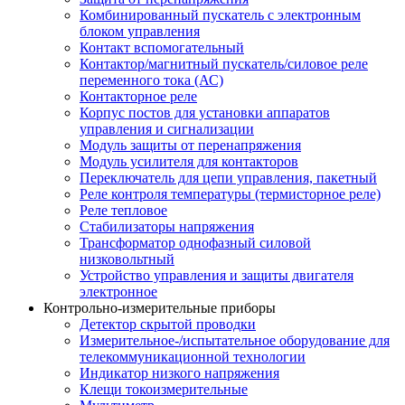
Комбинированный пускатель с электронным
блоком управления
Контакт вспомогательный
Контактор/магнитный пускатель/силовое реле
переменного тока (АС)
Контакторное реле
Корпус постов для установки аппаратов
управления и сигнализации
Модуль защиты от перенапряжения
Модуль усилителя для контакторов
Переключатель для цепи управления, пакетный
Реле контроля температуры (термисторное реле)
Реле тепловое
Стабилизаторы напряжения
Трансформатор однофазный силовой
низковольтный
Устройство управления и защиты двигателя
электронное
Контрольно-измерительные приборы
Детектор скрытой проводки
Измерительное-/испытательное оборудование для
телекоммуникационной технологии
Индикатор низкого напряжения
Клещи токоизмерительные