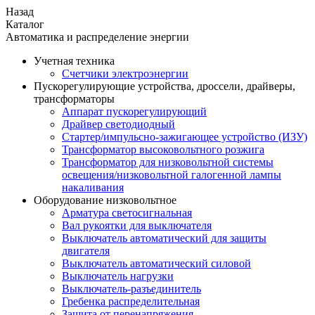
Назад
Каталог
Автоматика и распределение энергии
Учетная техника
Счетчики электроэнергии
Пускорегулирующие устройства, дроссели, драйверы,
трансформаторы
Аппарат пускорегулирующий
Драйвер светодиодный
Стартер/импульсно-зажигающее устройство (ИЗУ)
Трансформатор высоковольтного розжига
Трансформатор для низковольтной системы
освещения/низковольтной галогенной лампы
накаливания
Оборудование низковольтное
Арматура светосигнальная
Вал рукоятки для выключателя
Выключатель автоматический для защиты
двигателя
Выключатель автоматический силовой
Выключатель нагрузки
Выключатель-разъединитель
Гребенка распределительная
Защита от перенапряжения