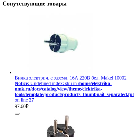
Сопутствующие товары
Вилка электрич. с заземл. 16А 220В бел. Makel 10002
Notice
: Undefined index: sku in
/home/elektrika-
nmk.ru/docs/catalog/view/theme/elektrika-
tools/template/product/products_thumbnail_separated.tpl
on line
27
97.60₽