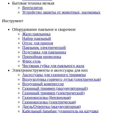
Бытовая техника мелкая
Вентилятор
Устройство защиты от животных, насекомых
Инструмент
Оборудование паяльное и сварочное
Жало паяльника
Набор паяльный
Отсос для припоя
Паяльник электрический
Подставка для паяльника
Припойная проволока
Флюс-гель
Чистящая губка для паяльного жала
Электроинструменты и аксессуары для них
Аксессуары для газонного триммера
Воздуходувка горячего дутья (электрическая)
Воздушный компрессор
Газонный триммер (аккумуляторный)
Газонный триммер (электрический)
Газонокосилка (бензиновая)
Газонокосилка (электрическая)
Дрель/Отвертка (аккумуляторная)
Кабельный барабан/ удлинитель на катушке