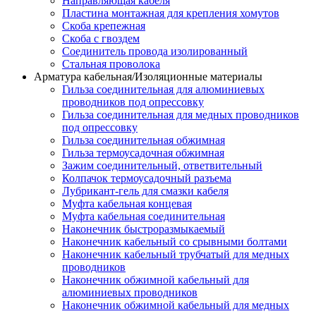
Направляющая кабеля
Пластина монтажная для крепления хомутов
Скоба крепежная
Скоба с гвоздем
Соединитель провода изолированный
Стальная проволока
Арматура кабельная/Изоляционные материалы
Гильза соединительная для алюминиевых
проводников под опрессовку
Гильза соединительная для медных проводников
под опрессовку
Гильза соединительная обжимная
Гильза термоусадочная обжимная
Зажим соединительный, ответвительный
Колпачок термоусадочный разъема
Лубрикант-гель для смазки кабеля
Муфта кабельная концевая
Муфта кабельная соединительная
Наконечник быстроразмыкаемый
Наконечник кабельный со срывными болтами
Наконечник кабельный трубчатый для медных
проводников
Наконечник обжимной кабельный для
алюминиевых проводников
Наконечник обжимной кабельный для медных