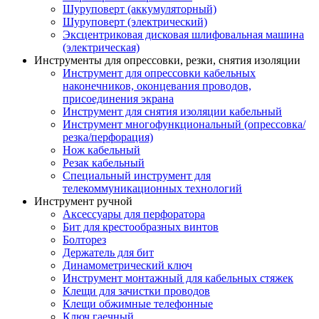
Шуруповерт (аккумуляторный)
Шуруповерт (электрический)
Эксцентриковая дисковая шлифовальная машина
(электрическая)
Инструменты для опрессовки, резки, снятия изоляции
Инструмент для опрессовки кабельных
наконечников, оконцевания проводов,
присоединения экрана
Инструмент для снятия изоляции кабельный
Инструмент многофункциональный (опрессовка/
резка/перфорация)
Нож кабельный
Резак кабельный
Специальный инструмент для
телекоммуникационных технологий
Инструмент ручной
Аксессуары для перфоратора
Бит для крестообразных винтов
Болторез
Держатель для бит
Динамометрический ключ
Инструмент монтажный для кабельных стяжек
Клещи для зачистки проводов
Клещи обжимные телефонные
Ключ гаечный