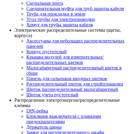
Сигнальная лента
Соединительная муфта для труб защиты кабеля
Труба для прокладки в земле
Угол трубы для электропроводки
Хомут для трубы защиты кабеля
Электрические распределительные системы (щиты,
корпуса)
Аксессуары для небольших распределительных
панелей
Корпус пустотелый
Крышка модулей для измерительных/
распределительных щитков
Малогабаритный распределительный щиток в
сборе
Панель для сальников вводных щитков
Распределительный щиток для стройплощадки
Щиток распределительный малогабаритный
Щиток учета пустотелый
Распределение электроэнергии/распределительные
клеммы
DIN-рейка
Блок/ящик выключателя с плавкими
предохранителями
Держатель шины
Замки для распределительного шкафа