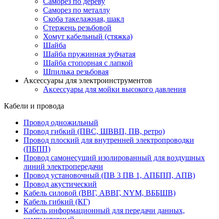
Саморез по дереву
Саморез по металлу
Скоба такелажная, шакл
Стержень резьбовой
Хомут кабельный (стяжка)
Шайба
Шайба пружинная зубчатая
Шайба стопорная с лапкой
Шпилька резьбовая
Аксессуары для электроинструментов
Аксессуары для мойки высокого давления
Кабели и провода
Провод одножильный
Провод гибкий (ПВС, ШВВП, ПВ, ретро)
Провод плоский для внутренней электропроводки
(ПБПП)
Провод самонесущий изолированный для воздушных
линий электропередачи
Провод установочный (ПВ 3 ПВ 1, АПБПП, АПВ)
Провод акустический
Кабель силовой (ВВГ, АВВГ, NYM, ВББШВ)
Кабель гибкий (КГ)
Кабель информационный для передачи данных,