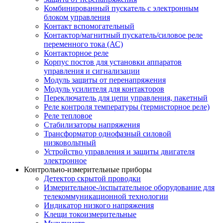
Комбинированный пускатель с электронным
блоком управления
Контакт вспомогательный
Контактор/магнитный пускатель/силовое реле
переменного тока (АС)
Контакторное реле
Корпус постов для установки аппаратов
управления и сигнализации
Модуль защиты от перенапряжения
Модуль усилителя для контакторов
Переключатель для цепи управления, пакетный
Реле контроля температуры (термисторное реле)
Реле тепловое
Стабилизаторы напряжения
Трансформатор однофазный силовой
низковольтный
Устройство управления и защиты двигателя
электронное
Контрольно-измерительные приборы
Детектор скрытой проводки
Измерительное-/испытательное оборудование для
телекоммуникационной технологии
Индикатор низкого напряжения
Клещи токоизмерительные