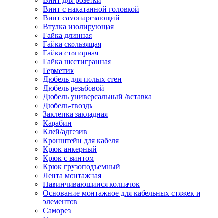
Винт для розетки
Винт с накатанной головкой
Винт самонарезающий
Втулка изолирующая
Гайка длинная
Гайка скользящая
Гайка стопорная
Гайка шестигранная
Герметик
Дюбель для полых стен
Дюбель резьбовой
Дюбель универсальный /вставка
Дюбель-гвоздь
Заклепка закладная
Карабин
Клей/адгезив
Кронштейн для кабеля
Крюк анкерный
Крюк с винтом
Крюк грузоподъемный
Лента монтажная
Навинчивающийся колпачок
Основание монтажное для кабельных стяжек и
элементов
Саморез