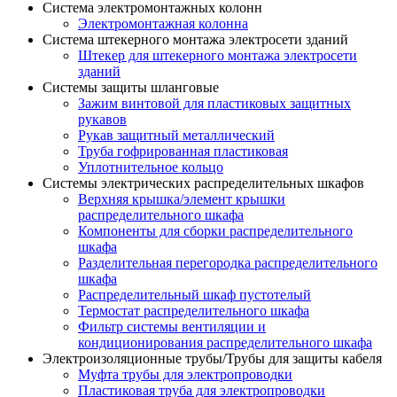
Система электромонтажных колонн
Электромонтажная колонна
Система штекерного монтажа электросети зданий
Штекер для штекерного монтажа электросети
зданий
Системы защиты шланговые
Зажим винтовой для пластиковых защитных
рукавов
Рукав защитный металлический
Труба гофрированная пластиковая
Уплотнительное кольцо
Системы электрических распределительных шкафов
Верхняя крышка/элемент крышки
распределительного шкафа
Компоненты для сборки распределительного
шкафа
Разделительная перегородка распределительного
шкафа
Распределительный шкаф пустотелый
Термостат распределительного шкафа
Фильтр системы вентиляции и
кондиционирования распределительного шкафа
Электроизоляционные трубы/Трубы для защиты кабеля
Муфта трубы для электропроводки
Пластиковая труба для электропроводки