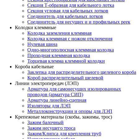
Секция Т-образная для кабельного лотка
Секция угловая для кабельных лотков
Соединитель для кабельных лотков
Соединитель для несущих и и профильных реек
Колодки клеммные
Колодка заземления клеммная
Колодка клеммная с ножом отключения
Нулевая шина
Одно-многополюсная клеммная колодка
Проходная клеммная колодка
Торцевая клемма клеммной колодки
Короба кабельные
Заклепка для распределительного щелевого короба
Короб распределительный щелевой
Линии электропередач (ЛЭП)
Арматура для самонесущих изолированных
проводов (арматура СИП)
Арматура линейно-сцепная
Изоляторы для ЛЭП
Металлоконструкции и опоры для ЛЭП
Крепежные материалы (скобы, зажимы, трос)
Зажим балочный
Зажим несущего троса
Зажим/Клипса для крепления труб