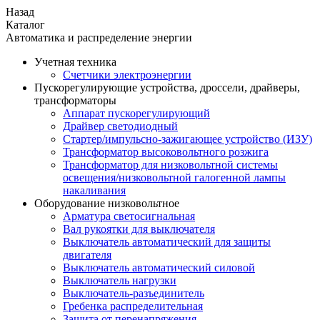
Назад
Каталог
Автоматика и распределение энергии
Учетная техника
Счетчики электроэнергии
Пускорегулирующие устройства, дроссели, драйверы,
трансформаторы
Аппарат пускорегулирующий
Драйвер светодиодный
Стартер/импульсно-зажигающее устройство (ИЗУ)
Трансформатор высоковольтного розжига
Трансформатор для низковольтной системы
освещения/низковольтной галогенной лампы
накаливания
Оборудование низковольтное
Арматура светосигнальная
Вал рукоятки для выключателя
Выключатель автоматический для защиты
двигателя
Выключатель автоматический силовой
Выключатель нагрузки
Выключатель-разъединитель
Гребенка распределительная
Защита от перенапряжения