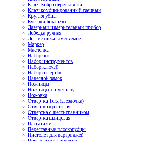
Ключ Кобра переставной
Ключ комбинированный гаечный
Круглогубцы
Кусачки бокорезы
Лазерный измерительный прибор
Лебедка ручная
Лезвие ножа заменяемое
Маркер
Масленка
Набор бит
Набор инструментов
Набор ключей
Набор отверток
Навесной замок
Ножницы
Ножницы по металлу
Ножовка
Отвертка Torx (звездочка)
Отвертка крестовая
Отвертка с шестигранником
Отвертка шлицевая
Пассатижи
Переставные плоскогубцы
Пистолет для картриджей
Пояс для инструментов