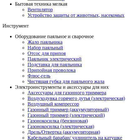
Бытовая техника мелкая
Вентилятор
Устройство защиты от животных, насекомых
Инструмент
Оборудование паяльное и сварочное
Жало паяльника
Набор паяльный
Отсос для припоя
Паяльник электрический
Подставка для паяльника
Припойная проволока
Флюс-гель
Чистящая губка для паяльного жала
Электроинструменты и аксессуары для них
Аксессуары для газонного триммера
Воздуходувка горячего дутья (электрическая)
Воздушный компрессор
Газонный триммер (аккумуляторный)
Газонный триммер (электрический)
Газонокосилка (бензиновая)
Газонокосилка (электрическая)
Дрель/Отвертка (аккумуляторная)
Кабельный барабан/ удлинитель на катушке