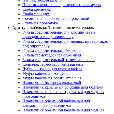
Направляющая кабеля
Пластина монтажная для крепления хомутов
Скоба крепежная
Скоба с гвоздем
Соединитель провода изолированный
Стальная проволока
Арматура кабельная/Изоляционные материалы
Гильза соединительная для алюминиевых
проводников под опрессовку
Гильза соединительная для медных проводников
под опрессовку
Гильза соединительная обжимная
Гильза термоусадочная обжимная
Зажим соединительный, ответвительный
Колпачок термоусадочный разъема
Лубрикант-гель для смазки кабеля
Муфта кабельная концевая
Муфта кабельная соединительная
Наконечник быстроразмыкаемый
Наконечник кабельный со срывными болтами
Наконечник кабельный трубчатый для медных
проводников
Наконечник обжимной кабельный для
алюминиевых проводников
Наконечник обжимной кабельный для медных