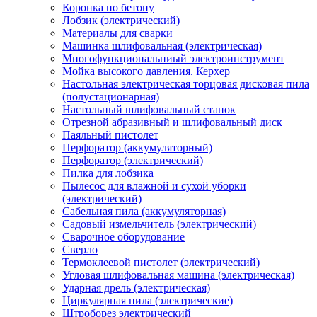
Коронка по бетону
Лобзик (электрический)
Материалы для сварки
Машинка шлифовальная (электрическая)
Многофункциональниый электроинструмент
Мойка высокого давления. Керхер
Настольная электрическая торцовая дисковая пила
(полустационарная)
Настольный шлифовальный станок
Отрезной абразивный и шлифовальный диск
Паяльный пистолет
Перфоратор (аккумуляторный)
Перфоратор (электрический)
Пилка для лобзика
Пылесос для влажной и сухой уборки
(электрический)
Сабельная пила (аккумуляторная)
Садовый измельчитель (электрический)
Сварочное оборудование
Сверло
Термоклеевой пистолет (электрический)
Угловая шлифовальная машина (электрическая)
Ударная дрель (электрическая)
Циркулярная пила (электрические)
Штроборез электрический