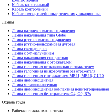
компьютерный
Кабель коаксиальный
Кабель контрольный
Кабели связи, телефонные, телекоммуникационные
Лампы
Лампа натриевая высокого давления
Лампа накаливания типа Globe
Лампа ртутная высокого давления
Лампа ртутно-вольфрамовая дуговая
Лампа светодиодная
Лампа с УФ-излучением
Лампа накаливания стандартная
Лампа накаливания с отражателем
Лампа галогенная низковольтная с отражателем
Лампа галогенная низковольтная без отражателя
Лампа галогенная с отражателем MR11, MR16, GU10
Лампа люминесцентная
Лампа металлогалогенная
Лампа люминесцентная компактная неинтегрированная
Лампа галогенная без отражателя G4, G9, R7s
Охрана труда
Рабочая одежда, охрана труда