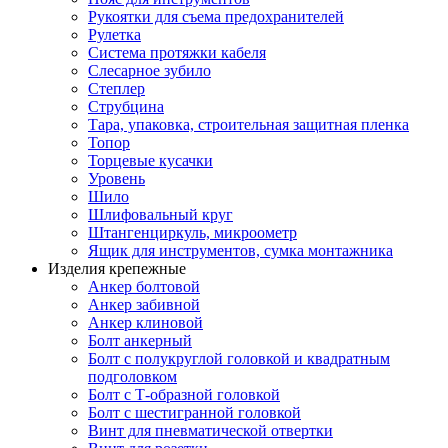
Рукоятки для съема предохранителей
Рулетка
Система протяжки кабеля
Слесарное зубило
Степлер
Струбцина
Тара, упаковка, строительная защитная пленка
Топор
Торцевые кусачки
Уровень
Шило
Шлифовальный круг
Штангенциркуль, микроометр
Ящик для инструментов, сумка монтажника
Изделия крепежные
Анкер болтовой
Анкер забивной
Анкер клиновой
Болт анкерный
Болт с полукруглой головкой и квадратным
подголовком
Болт с Т-образной головкой
Болт с шестигранной головкой
Винт для пневматической отвертки