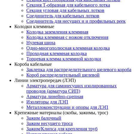
Секция Т-образная для кабельного лотка
Секция угловая для кабельных лотков
Соединитель для кабельных лотков
Соединитель для несущих и и профильных реек
Колодки клеммные
Колодка заземления клеммная
Колодка клеммная с ножом отключения
Нулевая шина
Одно-многополюсная клеммная колодка
Проходная клеммная колодка
Торцевая клемма клеммной колодки
Короба кабельные
Заклепка для распределительного щелевого короба
Короб распределительный щелевой
Линии электропередач (ЛЭП)
Арматура для самонесущих изолированных
проводов (арматура СИП)
Арматура линейно-сцепная
Изоляторы для ЛЭП
Металлоконструкции и опоры для ЛЭП
Крепежные материалы (скобы, зажимы, трос)
Зажим балочный
Зажим несущего троса
Зажим/Клипса для крепления труб