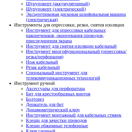
Шуруповерт (аккумуляторный)
Шуруповерт (электрический)
Эксцентриковая дисковая шлифовальная машина
(электрическая)
Инструменты для опрессовки, резки, снятия изоляции
Инструмент для опрессовки кабельных
наконечников, оконцевания проводов,
присоединения экрана
Инструмент для снятия изоляции кабельный
Инструмент многофункциональный (опрессовка/
резка/перфорация)
Нож кабельный
Резак кабельный
Специальный инструмент для
телекоммуникационных технологий
Инструмент ручной
Аксессуары для перфоратора
Бит для крестообразных винтов
Болторез
Держатель для бит
Динамометрический ключ
Инструмент монтажный для кабельных стяжек
Клещи для зачистки проводов
Клещи обжимные телефонные
Ключ гаечный