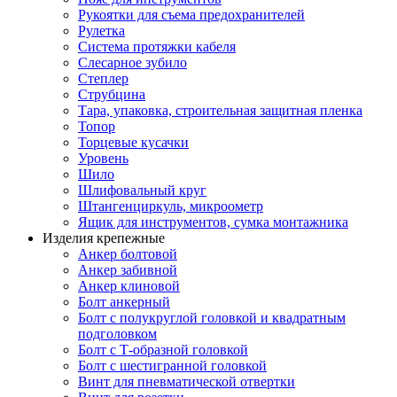
Рукоятки для съема предохранителей
Рулетка
Система протяжки кабеля
Слесарное зубило
Степлер
Струбцина
Тара, упаковка, строительная защитная пленка
Топор
Торцевые кусачки
Уровень
Шило
Шлифовальный круг
Штангенциркуль, микроометр
Ящик для инструментов, сумка монтажника
Изделия крепежные
Анкер болтовой
Анкер забивной
Анкер клиновой
Болт анкерный
Болт с полукруглой головкой и квадратным
подголовком
Болт с Т-образной головкой
Болт с шестигранной головкой
Винт для пневматической отвертки