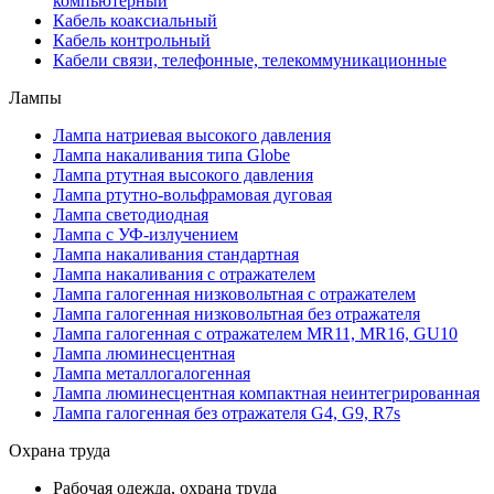
компьютерный
Кабель коаксиальный
Кабель контрольный
Кабели связи, телефонные, телекоммуникационные
Лампы
Лампа натриевая высокого давления
Лампа накаливания типа Globe
Лампа ртутная высокого давления
Лампа ртутно-вольфрамовая дуговая
Лампа светодиодная
Лампа с УФ-излучением
Лампа накаливания стандартная
Лампа накаливания с отражателем
Лампа галогенная низковольтная с отражателем
Лампа галогенная низковольтная без отражателя
Лампа галогенная с отражателем MR11, MR16, GU10
Лампа люминесцентная
Лампа металлогалогенная
Лампа люминесцентная компактная неинтегрированная
Лампа галогенная без отражателя G4, G9, R7s
Охрана труда
Рабочая одежда, охрана труда