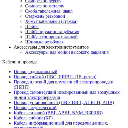
Саморез по дереву
Саморез по металлу
Скоба такелажная, шакл
Стержень резьбовой
Хомут кабельный (стяжка)
Шайба
Шайба пружинная зубчатая
Шайба стопорная с лапкой
Шпилька резьбовая
Аксессуары для электроинструментов
Аксессуары для мойки высокого давления
Кабели и провода
Провод одножильный
Провод гибкий (ПВС, ШВВП, ПВ, ретро)
Провод плоский для внутренней электропроводки
(ПБПП)
Провод самонесущий изолированный для воздушных
линий электропередачи
Провод установочный (ПВ 3 ПВ 1, АПБПП, АПВ)
Провод акустический
Кабель силовой (ВВГ, АВВГ, NYM, ВББШВ)
Кабель гибкий (КГ)
Кабель информационный для передачи данных,