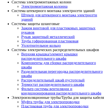
Система электромонтажных колонн
Электромонтажная колонна
Система штекерного монтажа электросети зданий
Штекер для штекерного монтажа электросети
зданий
Системы защиты шланговые
Зажим винтовой для пластиковых защитных
рукавов
Рукав защитный металлический
Труба гофрированная пластиковая
Уплотнительное кольцо
Системы электрических распределительных шкафов
Верхняя крышка/элемент крышки
распределительного шкафа
Компоненты для сборки распределительного
шкафа
Разделительная перегородка распределительного
шкафа
Распределительный шкаф пустотелый
Термостат распределительного шкафа
Фильтр системы вентиляции и
кондиционирования распределительного шкафа
Электроизоляционные трубы/Трубы для защиты кабеля
Муфта трубы для электропроводки
Пластиковая труба для электропроводки