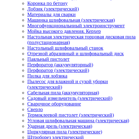
Коронка по бетону
Лобзик (электрический)
Материалы для сварки
Машинка шлифовальная (электрическая)
Многофункциональниый электроинструмент
Мойка высокого давления. Керхер
Настольная электрическая торцовая дисковая пила
(полустационарная)
Настольный шлифовальный станок
Отрезной абразивный и шлифовальный диск
Паяльный пистолет
Перфоратор (аккумуляторный)
Перфоратор (электрический)
Пилка для лобзика
Пылесос для влажной и сухой уборки
(электрический)
Сабельная пила (аккумуляторная)
Садовый измельчитель (электрический)
Сварочное оборудование
Сверло
Термоклеевой пистолет (электрический)
Угловая шлифовальная машина (электрическая)
Ударная дрель (электрическая)
Циркулярная пила (электрические)
Штроборез электрический