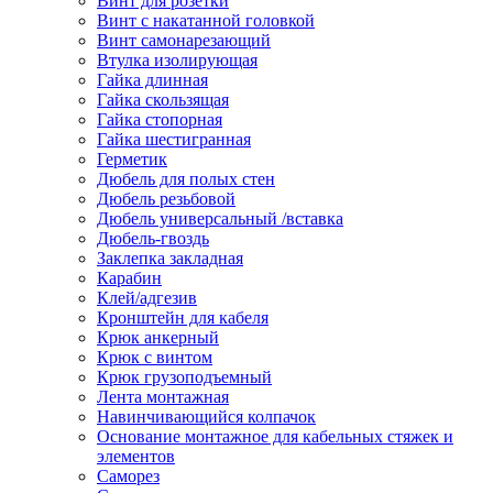
Винт для розетки
Винт с накатанной головкой
Винт самонарезающий
Втулка изолирующая
Гайка длинная
Гайка скользящая
Гайка стопорная
Гайка шестигранная
Герметик
Дюбель для полых стен
Дюбель резьбовой
Дюбель универсальный /вставка
Дюбель-гвоздь
Заклепка закладная
Карабин
Клей/адгезив
Кронштейн для кабеля
Крюк анкерный
Крюк с винтом
Крюк грузоподъемный
Лента монтажная
Навинчивающийся колпачок
Основание монтажное для кабельных стяжек и
элементов
Саморез