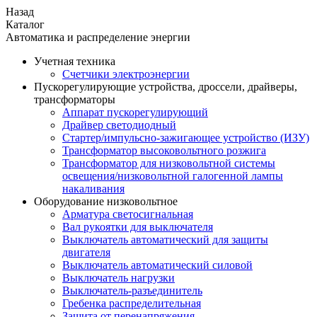
Назад
Каталог
Автоматика и распределение энергии
Учетная техника
Счетчики электроэнергии
Пускорегулирующие устройства, дроссели, драйверы,
трансформаторы
Аппарат пускорегулирующий
Драйвер светодиодный
Стартер/импульсно-зажигающее устройство (ИЗУ)
Трансформатор высоковольтного розжига
Трансформатор для низковольтной системы
освещения/низковольтной галогенной лампы
накаливания
Оборудование низковольтное
Арматура светосигнальная
Вал рукоятки для выключателя
Выключатель автоматический для защиты
двигателя
Выключатель автоматический силовой
Выключатель нагрузки
Выключатель-разъединитель
Гребенка распределительная
Защита от перенапряжения