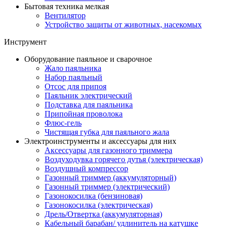
Бытовая техника мелкая
Вентилятор
Устройство защиты от животных, насекомых
Инструмент
Оборудование паяльное и сварочное
Жало паяльника
Набор паяльный
Отсос для припоя
Паяльник электрический
Подставка для паяльника
Припойная проволока
Флюс-гель
Чистящая губка для паяльного жала
Электроинструменты и аксессуары для них
Аксессуары для газонного триммера
Воздуходувка горячего дутья (электрическая)
Воздушный компрессор
Газонный триммер (аккумуляторный)
Газонный триммер (электрический)
Газонокосилка (бензиновая)
Газонокосилка (электрическая)
Дрель/Отвертка (аккумуляторная)
Кабельный барабан/ удлинитель на катушке