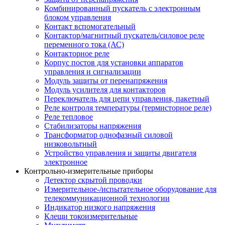
Комбинированный пускатель с электронным
блоком управления
Контакт вспомогательный
Контактор/магнитный пускатель/силовое реле
переменного тока (АС)
Контакторное реле
Корпус постов для установки аппаратов
управления и сигнализации
Модуль защиты от перенапряжения
Модуль усилителя для контакторов
Переключатель для цепи управления, пакетный
Реле контроля температуры (термисторное реле)
Реле тепловое
Стабилизаторы напряжения
Трансформатор однофазный силовой
низковольтный
Устройство управления и защиты двигателя
электронное
Контрольно-измерительные приборы
Детектор скрытой проводки
Измерительное-/испытательное оборудование для
телекоммуникационной технологии
Индикатор низкого напряжения
Клещи токоизмерительные