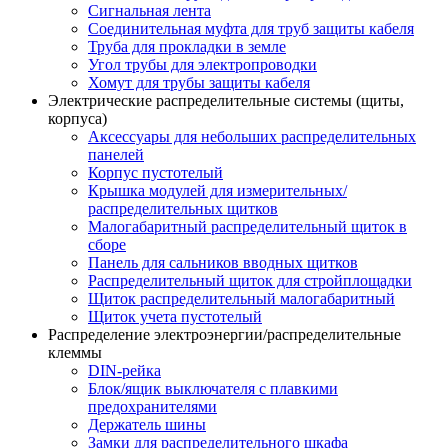
Сигнальная лента
Соединительная муфта для труб защиты кабеля
Труба для прокладки в земле
Угол трубы для электропроводки
Хомут для трубы защиты кабеля
Электрические распределительные системы (щиты,
корпуса)
Аксессуары для небольших распределительных
панелей
Корпус пустотелый
Крышка модулей для измерительных/
распределительных щитков
Малогабаритный распределительный щиток в
сборе
Панель для сальников вводных щитков
Распределительный щиток для стройплощадки
Щиток распределительный малогабаритный
Щиток учета пустотелый
Распределение электроэнергии/распределительные
клеммы
DIN-рейка
Блок/ящик выключателя с плавкими
предохранителями
Держатель шины
Замки для распределительного шкафа