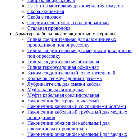
Направляющая кабеля
Пластина монтажная для крепления хомутов
Скоба крепежная
Скоба с гвоздем
Соединитель провода изолированный
Стальная проволока
Арматура кабельная/Изоляционные материалы
Гильза соединительная для алюминиевых
проводников под опрессовку
Гильза соединительная для медных проводников
под опрессовку
Гильза соединительная обжимная
Гильза термоусадочная обжимная
Зажим соединительный, ответвительный
Колпачок термоусадочный разъема
Лубрикант-гель для смазки кабеля
Муфта кабельная концевая
Муфта кабельная соединительная
Наконечник быстроразмыкаемый
Наконечник кабельный со срывными болтами
Наконечник кабельный трубчатый для медных
проводников
Наконечник обжимной кабельный для
алюминиевых проводников
Наконечник обжимной кабельный для медных