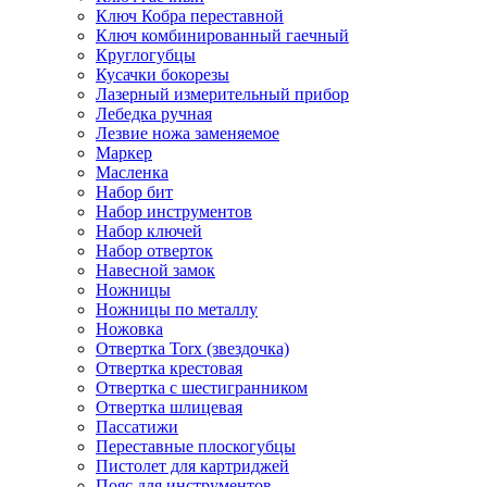
Ключ Кобра переставной
Ключ комбинированный гаечный
Круглогубцы
Кусачки бокорезы
Лазерный измерительный прибор
Лебедка ручная
Лезвие ножа заменяемое
Маркер
Масленка
Набор бит
Набор инструментов
Набор ключей
Набор отверток
Навесной замок
Ножницы
Ножницы по металлу
Ножовка
Отвертка Torx (звездочка)
Отвертка крестовая
Отвертка с шестигранником
Отвертка шлицевая
Пассатижи
Переставные плоскогубцы
Пистолет для картриджей
Пояс для инструментов