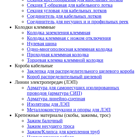
Секция Т-образная для кабельного лотка
Секция угловая для кабельных лотков
Соединитель для кабельных лотков
Соединитель для несущих и и профильных реек
Колодки клеммные
Колодка заземления клеммная
Колодка клеммная с ножом отключения
Нулевая шина
Одно-многополюсная клеммная колодка
Проходная клеммная колодка
Торцевая клемма клеммной колодки
Короба кабельные
Заклепка для распределительного щелевого короба
Короб распределительный щелевой
Линии электропередач (ЛЭП)
Арматура для самонесущих изолированных
проводов (арматура СИП)
Арматура линейно-сцепная
Изоляторы для ЛЭП
Металлоконструкции и опоры для ЛЭП
Крепежные материалы (скобы, зажимы, трос)
Зажим балочный
Зажим несущего троса
Зажим/Клипса для крепления труб