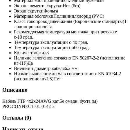
Материал жил проводника
Медный луженый
Экран элемента скрутки
Нет (без)
Экран скрутки
Фольга
Материал оболочки
Поливинилхлорид (PVC)
Класс токопроводящей жилы (Европейские стандарты)
1
- однопроволочная
Рекомендуемая температура монтажа при протяжке
с
-10 град.
Температура эксплуатации с
-40 град.
Температура эксплуатации по
60 град.
Количество жил
8
Наличие галогенов согласно EN 50267-2-2 (исполнение
нг-HF)
Да
Внешний диаметр кабеля
6.2 мм
Низкое выделение дыма в соответствии с EN 61034-2
(исполнение нг-LS)
Нет
Описание
Кабель FTP 4х2х24AWG кат.5e омедн. бухта (м)
PROCONNECT 01-0142-3
Отзывы (0)
Написать отзыв