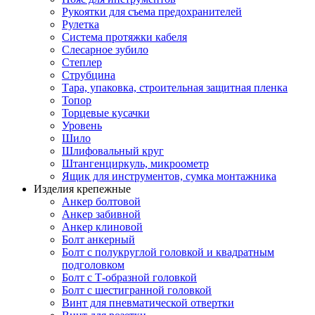
Рукоятки для съема предохранителей
Рулетка
Система протяжки кабеля
Слесарное зубило
Степлер
Струбцина
Тара, упаковка, строительная защитная пленка
Топор
Торцевые кусачки
Уровень
Шило
Шлифовальный круг
Штангенциркуль, микроометр
Ящик для инструментов, сумка монтажника
Изделия крепежные
Анкер болтовой
Анкер забивной
Анкер клиновой
Болт анкерный
Болт с полукруглой головкой и квадратным
подголовком
Болт с Т-образной головкой
Болт с шестигранной головкой
Винт для пневматической отвертки