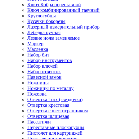
Ключ Кобра переставной
Ключ комбинированный гаечный
Круглогубцы
Кусачки бокорезы
Лазерный измерительный прибор
Лебедка ручная
Лезвие ножа заменяемое
Маркер
Масленка
Набор бит
Набор инструментов
Набор ключей
Набор отверток
Навесной замок
Ножницы
Ножницы по металлу
Ножовка
Отвертка Torx (звездочка)
Отвертка крестовая
Отвертка с шестигранником
Отвертка шлицевая
Пассатижи
Переставные плоскогубцы
Пистолет для картриджей
Пояс для инструментов