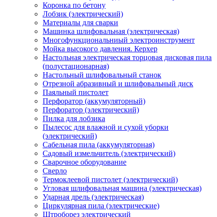
Коронка по бетону
Лобзик (электрический)
Материалы для сварки
Машинка шлифовальная (электрическая)
Многофункциональниый электроинструмент
Мойка высокого давления. Керхер
Настольная электрическая торцовая дисковая пила
(полустационарная)
Настольный шлифовальный станок
Отрезной абразивный и шлифовальный диск
Паяльный пистолет
Перфоратор (аккумуляторный)
Перфоратор (электрический)
Пилка для лобзика
Пылесос для влажной и сухой уборки
(электрический)
Сабельная пила (аккумуляторная)
Садовый измельчитель (электрический)
Сварочное оборудование
Сверло
Термоклеевой пистолет (электрический)
Угловая шлифовальная машина (электрическая)
Ударная дрель (электрическая)
Циркулярная пила (электрические)
Штроборез электрический