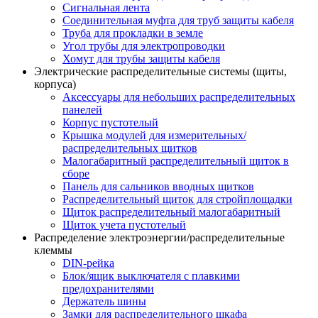
Сигнальная лента
Соединительная муфта для труб защиты кабеля
Труба для прокладки в земле
Угол трубы для электропроводки
Хомут для трубы защиты кабеля
Электрические распределительные системы (щиты,
корпуса)
Аксессуары для небольших распределительных
панелей
Корпус пустотелый
Крышка модулей для измерительных/
распределительных щитков
Малогабаритный распределительный щиток в
сборе
Панель для сальников вводных щитков
Распределительный щиток для стройплощадки
Щиток распределительный малогабаритный
Щиток учета пустотелый
Распределение электроэнергии/распределительные
клеммы
DIN-рейка
Блок/ящик выключателя с плавкими
предохранителями
Держатель шины
Замки для распределительного шкафа