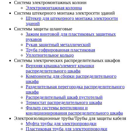
Система электромонтажных колонн
Электромонтажная колонна
Система штекерного монтажа электросети зданий
Штекер для штекерного монтажа электросети
зданий
Системы защиты шланговые
Зажим винтовой для пластиковых защитных
рукавов
Рукав защитный металлический
Труба гофрированная пластиковая
Уплотнительное кольцо
Системы электрических распределительных шкафов
Верхняя крышка/элемент крышки
распределительного шкафа
Компоненты для сборки распределительного
шкафа
Разделительная перегородка распределительного
шкафа
Распределительный шкаф пустотелый
Термостат распределительного шкафа
Фильтр системы вентиляции и
кондиционирования распределительного шкафа
Электроизоляционные трубы/Трубы для защиты кабеля
Муфта трубы для электропроводки
Пластиковая труба для электропроводки