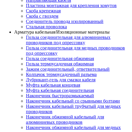
Направляющая кабеля
Пластина монтажная для крепления хомутов
Скоба крепежная
Скоба с гвоздем
Соединитель провода изолированный
Стальная проволока
Арматура кабельная/Изоляционные материалы
Гильза соединительная для алюминиевых
проводников под опрессовку
Гильза соединительная для медных проводников
под опрессовку
Гильза соединительная обжимная
Гильза термоусадочная обжимная
Зажим соединительный, ответвительный
Колпачок термоусадочный разъема
Лубрикант-гель для смазки кабеля
Муфта кабельная концевая
Муфта кабельная соединительная
Наконечник быстроразмыкаемый
Наконечник кабельный со срывными болтами
Наконечник кабельный трубчатый для медных
проводников
Наконечник обжимной кабельный для
алюминиевых проводников
Наконечник обжимной кабельный для медных