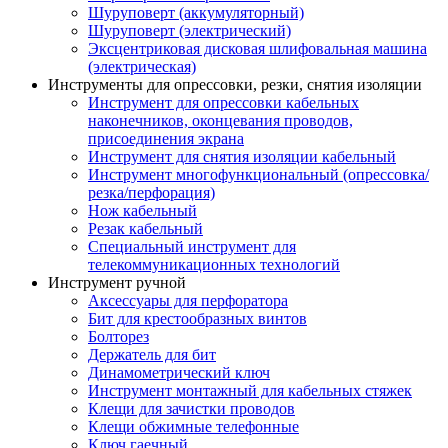
Шуруповерт (аккумуляторный)
Шуруповерт (электрический)
Эксцентриковая дисковая шлифовальная машина
(электрическая)
Инструменты для опрессовки, резки, снятия изоляции
Инструмент для опрессовки кабельных
наконечников, оконцевания проводов,
присоединения экрана
Инструмент для снятия изоляции кабельный
Инструмент многофункциональный (опрессовка/
резка/перфорация)
Нож кабельный
Резак кабельный
Специальный инструмент для
телекоммуникационных технологий
Инструмент ручной
Аксессуары для перфоратора
Бит для крестообразных винтов
Болторез
Держатель для бит
Динамометрический ключ
Инструмент монтажный для кабельных стяжек
Клещи для зачистки проводов
Клещи обжимные телефонные
Ключ гаечный