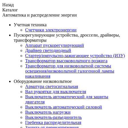
Назад
Каталог
Автоматика и распределение энергии
Учетная техника
Счетчики электроэнергии
Пускорегулирующие устройства, дроссели, драйверы,
трансформаторы
Аппарат пускорегулирующий
Драйвер светодиодный
Стартер/импульсно-зажигающее устройство (ИЗУ)
Трансформатор высоковольтного розжига
Трансформатор для низковольтной системы
освещения/низковольтной галогенной лампы
накаливания
Оборудование низковольтное
Арматура светосигнальная
Вал рукоятки для выключателя
Выключатель автоматический для защиты
двигателя
Выключатель автоматический силовой
Выключатель нагрузки
Выключатель-разъединитель
Гребенка распределительная
Защита от перенапряжения