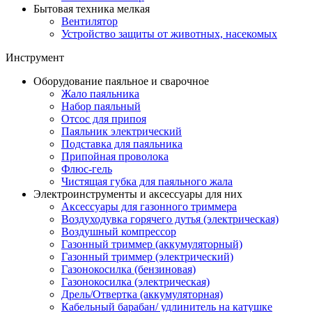
Бытовая техника мелкая
Вентилятор
Устройство защиты от животных, насекомых
Инструмент
Оборудование паяльное и сварочное
Жало паяльника
Набор паяльный
Отсос для припоя
Паяльник электрический
Подставка для паяльника
Припойная проволока
Флюс-гель
Чистящая губка для паяльного жала
Электроинструменты и аксессуары для них
Аксессуары для газонного триммера
Воздуходувка горячего дутья (электрическая)
Воздушный компрессор
Газонный триммер (аккумуляторный)
Газонный триммер (электрический)
Газонокосилка (бензиновая)
Газонокосилка (электрическая)
Дрель/Отвертка (аккумуляторная)
Кабельный барабан/ удлинитель на катушке