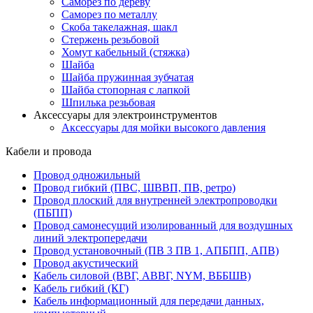
Саморез по дереву
Саморез по металлу
Скоба такелажная, шакл
Стержень резьбовой
Хомут кабельный (стяжка)
Шайба
Шайба пружинная зубчатая
Шайба стопорная с лапкой
Шпилька резьбовая
Аксессуары для электроинструментов
Аксессуары для мойки высокого давления
Кабели и провода
Провод одножильный
Провод гибкий (ПВС, ШВВП, ПВ, ретро)
Провод плоский для внутренней электропроводки
(ПБПП)
Провод самонесущий изолированный для воздушных
линий электропередачи
Провод установочный (ПВ 3 ПВ 1, АПБПП, АПВ)
Провод акустический
Кабель силовой (ВВГ, АВВГ, NYM, ВББШВ)
Кабель гибкий (КГ)
Кабель информационный для передачи данных,