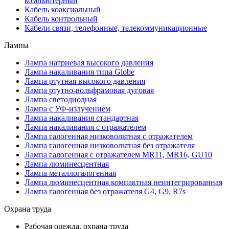
компьютерный
Кабель коаксиальный
Кабель контрольный
Кабели связи, телефонные, телекоммуникационные
Лампы
Лампа натриевая высокого давления
Лампа накаливания типа Globe
Лампа ртутная высокого давления
Лампа ртутно-вольфрамовая дуговая
Лампа светодиодная
Лампа с УФ-излучением
Лампа накаливания стандартная
Лампа накаливания с отражателем
Лампа галогенная низковольтная с отражателем
Лампа галогенная низковольтная без отражателя
Лампа галогенная с отражателем MR11, MR16, GU10
Лампа люминесцентная
Лампа металлогалогенная
Лампа люминесцентная компактная неинтегрированная
Лампа галогенная без отражателя G4, G9, R7s
Охрана труда
Рабочая одежда, охрана труда