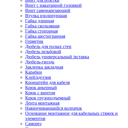
Винт для розетки
Винт с накатанной головкой
Винт самонарезающий
Втулка изолирующая
Гайка длинная
Гайка скользящая
Гайка стопорная
Гайка шестигранная
Герметик
Дюбель для полых стен
Дюбель резьбовой
Дюбель универсальный /вставка
Дюбель-гвоздь
Заклепка закладная
Карабин
Клей/адгезив
Кронштейн для кабеля
Крюк анкерный
Крюк с винтом
Крюк грузоподъемный
Лента монтажная
Навинчивающийся колпачок
Основание монтажное для кабельных стяжек и
элементов
Саморез