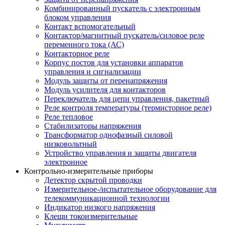
Комбинированный пускатель с электронным
блоком управления
Контакт вспомогательный
Контактор/магнитный пускатель/силовое реле
переменного тока (АС)
Контакторное реле
Корпус постов для установки аппаратов
управления и сигнализации
Модуль защиты от перенапряжения
Модуль усилителя для контакторов
Переключатель для цепи управления, пакетный
Реле контроля температуры (термисторное реле)
Реле тепловое
Стабилизаторы напряжения
Трансформатор однофазный силовой
низковольтный
Устройство управления и защиты двигателя
электронное
Контрольно-измерительные приборы
Детектор скрытой проводки
Измерительное-/испытательное оборудование для
телекоммуникационной технологии
Индикатор низкого напряжения
Клещи токоизмерительные