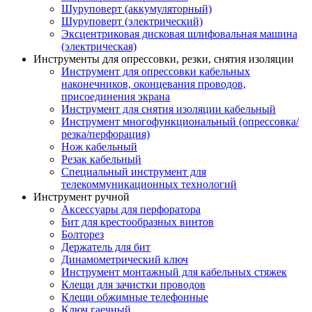
Шуруповерт (аккумуляторный)
Шуруповерт (электрический)
Эксцентриковая дисковая шлифовальная машина
(электрическая)
Инструменты для опрессовки, резки, снятия изоляции
Инструмент для опрессовки кабельных
наконечников, оконцевания проводов,
присоединения экрана
Инструмент для снятия изоляции кабельный
Инструмент многофункциональный (опрессовка/
резка/перфорация)
Нож кабельный
Резак кабельный
Специальный инструмент для
телекоммуникационных технологий
Инструмент ручной
Аксессуары для перфоратора
Бит для крестообразных винтов
Болторез
Держатель для бит
Динамометрический ключ
Инструмент монтажный для кабельных стяжек
Клещи для зачистки проводов
Клещи обжимные телефонные
Ключ гаечный