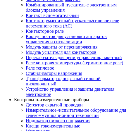
Комбинированный пускатель с электронным
блоком управления
Контакт вспомогательный
Контактор/магнитный пускатель/силовое реле
переменного тока (АС)
Контакторное реле
Корпус постов для установки аппаратов
управления и сигнализации
Модуль защиты от перенапряжения
Модуль усилителя для контакторов
Переключатель для цепи управления, пакетный
Реле контроля температуры (термисторное реле)
Реле тепловое
Стабилизаторы напряжения
Трансформатор однофазный силовой
низковольтный
Устройство управления и защиты двигателя
электронное
Контрольно-измерительные приборы
Детектор скрытой проводки
Измерительное-/испытательное оборудование для
телекоммуникационной технологии
Индикатор низкого напряжения
Клещи токоизмерительные