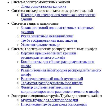
Система электромонтажных колонн
Электромонтажная колонна
Система штекерного монтажа электросети зданий
Штекер для штекерного монтажа электросети
зданий
Системы защиты шланговые
Зажим винтовой для пластиковых защитных
рукавов
Рукав защитный металлический
Труба гофрированная пластиковая
Уплотнительное кольцо
Системы электрических распределительных шкафов
Верхняя крышка/элемент крышки
распределительного шкафа
Компоненты для сборки распределительного
шкафа
Разделительная перегородка распределительного
шкафа
Распределительный шкаф пустотелый
Термостат распределительного шкафа
Фильтр системы вентиляции и
кондиционирования распределительного шкафа
Электроизоляционные трубы/Трубы для защиты кабеля
Муфта трубы для электропроводки
Пластиковая труба для электропроводки