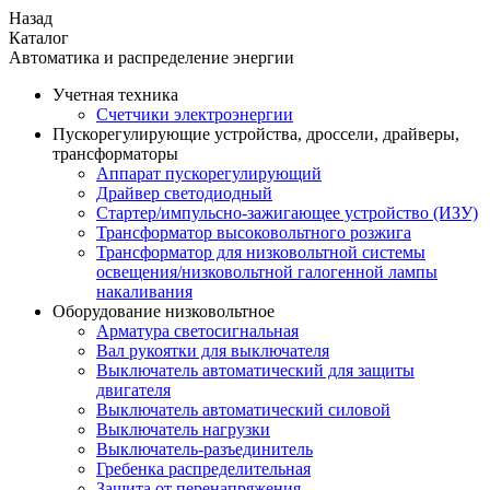
Назад
Каталог
Автоматика и распределение энергии
Учетная техника
Счетчики электроэнергии
Пускорегулирующие устройства, дроссели, драйверы,
трансформаторы
Аппарат пускорегулирующий
Драйвер светодиодный
Стартер/импульсно-зажигающее устройство (ИЗУ)
Трансформатор высоковольтного розжига
Трансформатор для низковольтной системы
освещения/низковольтной галогенной лампы
накаливания
Оборудование низковольтное
Арматура светосигнальная
Вал рукоятки для выключателя
Выключатель автоматический для защиты
двигателя
Выключатель автоматический силовой
Выключатель нагрузки
Выключатель-разъединитель
Гребенка распределительная
Защита от перенапряжения