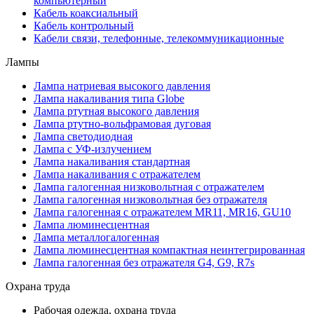
компьютерный
Кабель коаксиальный
Кабель контрольный
Кабели связи, телефонные, телекоммуникационные
Лампы
Лампа натриевая высокого давления
Лампа накаливания типа Globe
Лампа ртутная высокого давления
Лампа ртутно-вольфрамовая дуговая
Лампа светодиодная
Лампа с УФ-излучением
Лампа накаливания стандартная
Лампа накаливания с отражателем
Лампа галогенная низковольтная с отражателем
Лампа галогенная низковольтная без отражателя
Лампа галогенная с отражателем MR11, MR16, GU10
Лампа люминесцентная
Лампа металлогалогенная
Лампа люминесцентная компактная неинтегрированная
Лампа галогенная без отражателя G4, G9, R7s
Охрана труда
Рабочая одежда, охрана труда