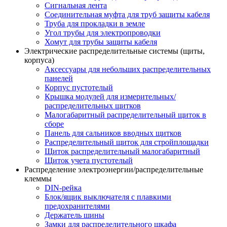
Сигнальная лента
Соединительная муфта для труб защиты кабеля
Труба для прокладки в земле
Угол трубы для электропроводки
Хомут для трубы защиты кабеля
Электрические распределительные системы (щиты,
корпуса)
Аксессуары для небольших распределительных
панелей
Корпус пустотелый
Крышка модулей для измерительных/
распределительных щитков
Малогабаритный распределительный щиток в
сборе
Панель для сальников вводных щитков
Распределительный щиток для стройплощадки
Щиток распределительный малогабаритный
Щиток учета пустотелый
Распределение электроэнергии/распределительные
клеммы
DIN-рейка
Блок/ящик выключателя с плавкими
предохранителями
Держатель шины
Замки для распределительного шкафа