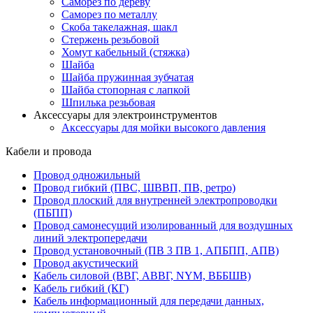
Саморез по дереву
Саморез по металлу
Скоба такелажная, шакл
Стержень резьбовой
Хомут кабельный (стяжка)
Шайба
Шайба пружинная зубчатая
Шайба стопорная с лапкой
Шпилька резьбовая
Аксессуары для электроинструментов
Аксессуары для мойки высокого давления
Кабели и провода
Провод одножильный
Провод гибкий (ПВС, ШВВП, ПВ, ретро)
Провод плоский для внутренней электропроводки
(ПБПП)
Провод самонесущий изолированный для воздушных
линий электропередачи
Провод установочный (ПВ 3 ПВ 1, АПБПП, АПВ)
Провод акустический
Кабель силовой (ВВГ, АВВГ, NYM, ВББШВ)
Кабель гибкий (КГ)
Кабель информационный для передачи данных,