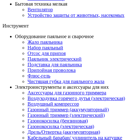
Бытовая техника мелкая
Вентилятор
Устройство защиты от животных, насекомых
Инструмент
Оборудование паяльное и сварочное
Жало паяльника
Набор паяльный
Отсос для припоя
Паяльник электрический
Подставка для паяльника
Припойная проволока
Флюс-гель
Чистящая губка для паяльного жала
Электроинструменты и аксессуары для них
Аксессуары для газонного триммера
Воздуходувка горячего дутья (электрическая)
Воздушный компрессор
Газонный триммер (аккумуляторный)
Газонный триммер (электрический)
Газонокосилка (бензиновая)
Газонокосилка (электрическая)
Дрель/Отвертка (аккумуляторная)
Кабельный барабан/ удлинитель на катушке