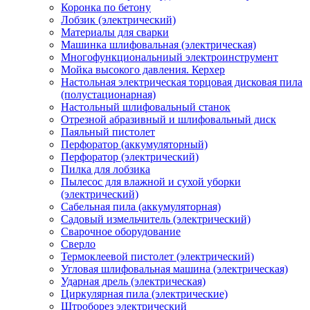
Коронка по бетону
Лобзик (электрический)
Материалы для сварки
Машинка шлифовальная (электрическая)
Многофункциональниый электроинструмент
Мойка высокого давления. Керхер
Настольная электрическая торцовая дисковая пила
(полустационарная)
Настольный шлифовальный станок
Отрезной абразивный и шлифовальный диск
Паяльный пистолет
Перфоратор (аккумуляторный)
Перфоратор (электрический)
Пилка для лобзика
Пылесос для влажной и сухой уборки
(электрический)
Сабельная пила (аккумуляторная)
Садовый измельчитель (электрический)
Сварочное оборудование
Сверло
Термоклеевой пистолет (электрический)
Угловая шлифовальная машина (электрическая)
Ударная дрель (электрическая)
Циркулярная пила (электрические)
Штроборез электрический