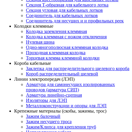
Секция Т-образная для кабельного лотка
Секция угловая для кабельных лотков
Соединитель для кабельных лотков
Соединитель для несущих и и профильных реек
Колодки клеммные
Колодка заземления клеммная
Колодка клеммная с ножом отключения
Нулевая шина
Одно-многополюсная клеммная колодка
Проходная клеммная колодка
Торцевая клемма клеммной колодки
Короба кабельные
Заклепка для распределительного щелевого короба
Короб распределительный щелевой
Линии электропередач (ЛЭП)
Арматура для самонесущих изолированных
проводов (арматура СИП)
Арматура линейно-сцепная
Изоляторы для ЛЭП
Металлоконструкции и опоры для ЛЭП
Крепежные материалы (скобы, зажимы, трос)
Зажим балочный
Зажим несущего троса
Зажим/Клипса для крепления труб