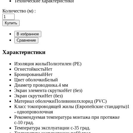
Технические характеристики
Количество (м) :
Купить
В избранное
Сравнение
Характеристики
Изоляция жилы
Полиэтилен (PE)
Огнестойкость
Нет
Бронированый
Нет
Цвет оболочки
Белый
Диаметр проводника
.4 мм
Экран элемента скрутки
Нет (без)
Экран скрутки
Нет (без)
Материал оболочки
Поливинилхлорид (PVC)
Класс токопроводящей жилы (Европейские стандарты)
1
- однопроволочная
Рекомендуемая температура монтажа при протяжке
с
-10 град.
Температура эксплуатации с
-35 град.