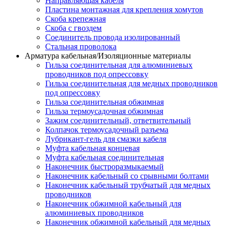
Направляющая кабеля
Пластина монтажная для крепления хомутов
Скоба крепежная
Скоба с гвоздем
Соединитель провода изолированный
Стальная проволока
Арматура кабельная/Изоляционные материалы
Гильза соединительная для алюминиевых
проводников под опрессовку
Гильза соединительная для медных проводников
под опрессовку
Гильза соединительная обжимная
Гильза термоусадочная обжимная
Зажим соединительный, ответвительный
Колпачок термоусадочный разъема
Лубрикант-гель для смазки кабеля
Муфта кабельная концевая
Муфта кабельная соединительная
Наконечник быстроразмыкаемый
Наконечник кабельный со срывными болтами
Наконечник кабельный трубчатый для медных
проводников
Наконечник обжимной кабельный для
алюминиевых проводников
Наконечник обжимной кабельный для медных