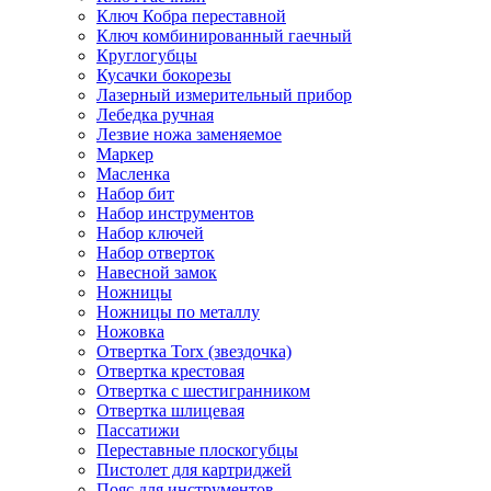
Ключ Кобра переставной
Ключ комбинированный гаечный
Круглогубцы
Кусачки бокорезы
Лазерный измерительный прибор
Лебедка ручная
Лезвие ножа заменяемое
Маркер
Масленка
Набор бит
Набор инструментов
Набор ключей
Набор отверток
Навесной замок
Ножницы
Ножницы по металлу
Ножовка
Отвертка Torx (звездочка)
Отвертка крестовая
Отвертка с шестигранником
Отвертка шлицевая
Пассатижи
Переставные плоскогубцы
Пистолет для картриджей
Пояс для инструментов