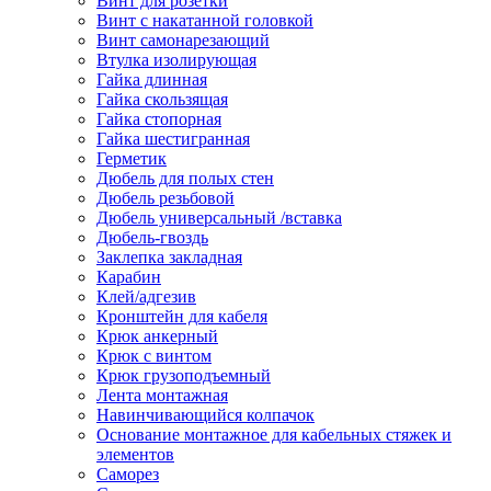
Винт для розетки
Винт с накатанной головкой
Винт самонарезающий
Втулка изолирующая
Гайка длинная
Гайка скользящая
Гайка стопорная
Гайка шестигранная
Герметик
Дюбель для полых стен
Дюбель резьбовой
Дюбель универсальный /вставка
Дюбель-гвоздь
Заклепка закладная
Карабин
Клей/адгезив
Кронштейн для кабеля
Крюк анкерный
Крюк с винтом
Крюк грузоподъемный
Лента монтажная
Навинчивающийся колпачок
Основание монтажное для кабельных стяжек и
элементов
Саморез