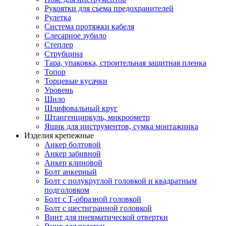
Рукоятки для съема предохранителей
Рулетка
Система протяжки кабеля
Слесарное зубило
Степлер
Струбцина
Тара, упаковка, строительная защитная пленка
Топор
Торцевые кусачки
Уровень
Шило
Шлифовальный круг
Штангенциркуль, микроометр
Ящик для инструментов, сумка монтажника
Изделия крепежные
Анкер болтовой
Анкер забивной
Анкер клиновой
Болт анкерный
Болт с полукруглой головкой и квадратным
подголовком
Болт с Т-образной головкой
Болт с шестигранной головкой
Винт для пневматической отвертки