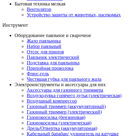
Бытовая техника мелкая
Вентилятор
Устройство защиты от животных, насекомых
Инструмент
Оборудование паяльное и сварочное
Жало паяльника
Набор паяльный
Отсос для припоя
Паяльник электрический
Подставка для паяльника
Припойная проволока
Флюс-гель
Чистящая губка для паяльного жала
Электроинструменты и аксессуары для них
Аксессуары для газонного триммера
Воздуходувка горячего дутья (электрическая)
Воздушный компрессор
Газонный триммер (аккумуляторный)
Газонный триммер (электрический)
Газонокосилка (бензиновая)
Газонокосилка (электрическая)
Дрель/Отвертка (аккумуляторная)
Кабельный барабан/ удлинитель на катушке