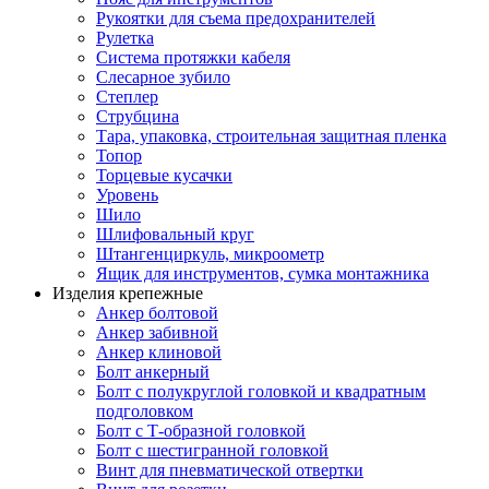
Рукоятки для съема предохранителей
Рулетка
Система протяжки кабеля
Слесарное зубило
Степлер
Струбцина
Тара, упаковка, строительная защитная пленка
Топор
Торцевые кусачки
Уровень
Шило
Шлифовальный круг
Штангенциркуль, микроометр
Ящик для инструментов, сумка монтажника
Изделия крепежные
Анкер болтовой
Анкер забивной
Анкер клиновой
Болт анкерный
Болт с полукруглой головкой и квадратным
подголовком
Болт с Т-образной головкой
Болт с шестигранной головкой
Винт для пневматической отвертки