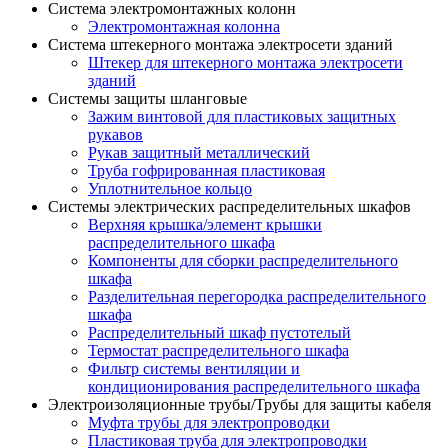
Система электромонтажных колонн
Электромонтажная колонна
Система штекерного монтажа электросети зданий
Штекер для штекерного монтажа электросети
зданий
Системы защиты шланговые
Зажим винтовой для пластиковых защитных
рукавов
Рукав защитный металлический
Труба гофрированная пластиковая
Уплотнительное кольцо
Системы электрических распределительных шкафов
Верхняя крышка/элемент крышки
распределительного шкафа
Компоненты для сборки распределительного
шкафа
Разделительная перегородка распределительного
шкафа
Распределительный шкаф пустотелый
Термостат распределительного шкафа
Фильтр системы вентиляции и
кондиционирования распределительного шкафа
Электроизоляционные трубы/Трубы для защиты кабеля
Муфта трубы для электропроводки
Пластиковая труба для электропроводки