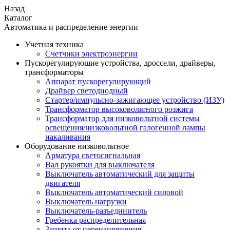
Назад
Каталог
Автоматика и распределение энергии
Учетная техника
Счетчики электроэнергии
Пускорегулирующие устройства, дроссели, драйверы,
трансформаторы
Аппарат пускорегулирующий
Драйвер светодиодный
Стартер/импульсно-зажигающее устройство (ИЗУ)
Трансформатор высоковольтного розжига
Трансформатор для низковольтной системы
освещения/низковольтной галогенной лампы
накаливания
Оборудование низковольтное
Арматура светосигнальная
Вал рукоятки для выключателя
Выключатель автоматический для защиты
двигателя
Выключатель автоматический силовой
Выключатель нагрузки
Выключатель-разъединитель
Гребенка распределительная
Защита от перенапряжения