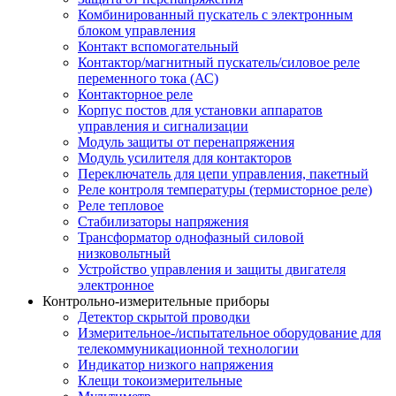
Комбинированный пускатель с электронным
блоком управления
Контакт вспомогательный
Контактор/магнитный пускатель/силовое реле
переменного тока (АС)
Контакторное реле
Корпус постов для установки аппаратов
управления и сигнализации
Модуль защиты от перенапряжения
Модуль усилителя для контакторов
Переключатель для цепи управления, пакетный
Реле контроля температуры (термисторное реле)
Реле тепловое
Стабилизаторы напряжения
Трансформатор однофазный силовой
низковольтный
Устройство управления и защиты двигателя
электронное
Контрольно-измерительные приборы
Детектор скрытой проводки
Измерительное-/испытательное оборудование для
телекоммуникационной технологии
Индикатор низкого напряжения
Клещи токоизмерительные