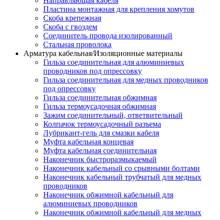
Направляющая кабеля
Пластина монтажная для крепления хомутов
Скоба крепежная
Скоба с гвоздем
Соединитель провода изолированный
Стальная проволока
Арматура кабельная/Изоляционные материалы
Гильза соединительная для алюминиевых
проводников под опрессовку
Гильза соединительная для медных проводников
под опрессовку
Гильза соединительная обжимная
Гильза термоусадочная обжимная
Зажим соединительный, ответвительный
Колпачок термоусадочный разъема
Лубрикант-гель для смазки кабеля
Муфта кабельная концевая
Муфта кабельная соединительная
Наконечник быстроразмыкаемый
Наконечник кабельный со срывными болтами
Наконечник кабельный трубчатый для медных
проводников
Наконечник обжимной кабельный для
алюминиевых проводников
Наконечник обжимной кабельный для медных