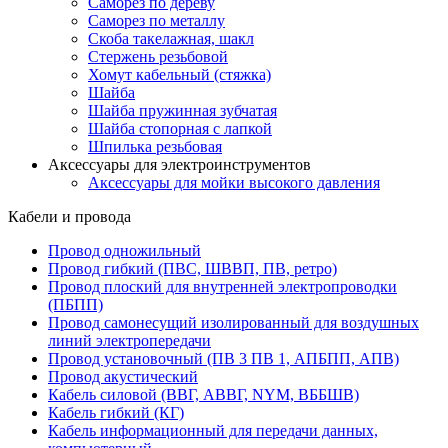
Саморез по дереву
Саморез по металлу
Скоба такелажная, шакл
Стержень резьбовой
Хомут кабельный (стяжка)
Шайба
Шайба пружинная зубчатая
Шайба стопорная с лапкой
Шпилька резьбовая
Аксессуары для электроинструментов
Аксессуары для мойки высокого давления
Кабели и провода
Провод одножильный
Провод гибкий (ПВС, ШВВП, ПВ, ретро)
Провод плоский для внутренней электропроводки
(ПБПП)
Провод самонесущий изолированный для воздушных
линий электропередачи
Провод установочный (ПВ 3 ПВ 1, АПБПП, АПВ)
Провод акустический
Кабель силовой (ВВГ, АВВГ, NYM, ВББШВ)
Кабель гибкий (КГ)
Кабель информационный для передачи данных,