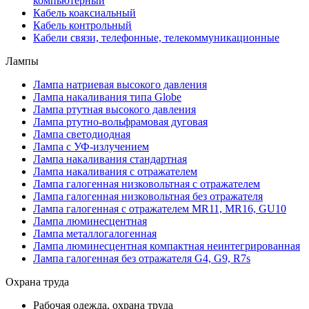
компьютерный
Кабель коаксиальный
Кабель контрольный
Кабели связи, телефонные, телекоммуникационные
Лампы
Лампа натриевая высокого давления
Лампа накаливания типа Globe
Лампа ртутная высокого давления
Лампа ртутно-вольфрамовая дуговая
Лампа светодиодная
Лампа с УФ-излучением
Лампа накаливания стандартная
Лампа накаливания с отражателем
Лампа галогенная низковольтная с отражателем
Лампа галогенная низковольтная без отражателя
Лампа галогенная с отражателем MR11, MR16, GU10
Лампа люминесцентная
Лампа металлогалогенная
Лампа люминесцентная компактная неинтегрированная
Лампа галогенная без отражателя G4, G9, R7s
Охрана труда
Рабочая одежда, охрана труда