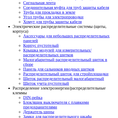
Сигнальная лента
Соединительная муфта для труб защиты кабеля
Труба для прокладки в земле
Угол трубы для электропроводки
Хомут для трубы защиты кабеля
Электрические распределительные системы (щиты,
корпуса)
Аксессуары для небольших распределительных
панелей
Корпус пустотелый
Крышка модулей для измерительных/
распределительных щитков
Малогабаритный распределительный щиток в
сборе
Панель для сальников вводных щитков
Распределительный щиток для стройплощадки
Щиток распределительный малогабаритный
Щиток учета пустотелый
Распределение электроэнергии/распределительные
клеммы
DIN-рейка
Блок/ящик выключателя с плавкими
предохранителями
Держатель шины
Замки для распределительного шкафа