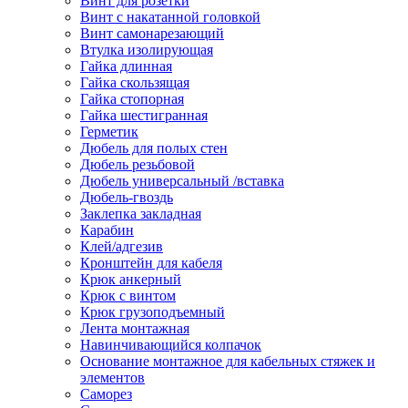
Винт для розетки
Винт с накатанной головкой
Винт самонарезающий
Втулка изолирующая
Гайка длинная
Гайка скользящая
Гайка стопорная
Гайка шестигранная
Герметик
Дюбель для полых стен
Дюбель резьбовой
Дюбель универсальный /вставка
Дюбель-гвоздь
Заклепка закладная
Карабин
Клей/адгезив
Кронштейн для кабеля
Крюк анкерный
Крюк с винтом
Крюк грузоподъемный
Лента монтажная
Навинчивающийся колпачок
Основание монтажное для кабельных стяжек и
элементов
Саморез