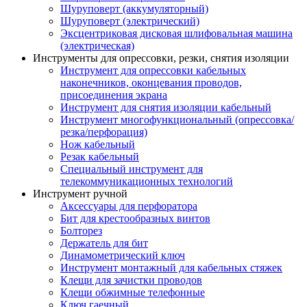
Шуруповерт (аккумуляторный)
Шуруповерт (электрический)
Эксцентриковая дисковая шлифовальная машина
(электрическая)
Инструменты для опрессовки, резки, снятия изоляции
Инструмент для опрессовки кабельных
наконечников, оконцевания проводов,
присоединения экрана
Инструмент для снятия изоляции кабельный
Инструмент многофункциональный (опрессовка/
резка/перфорация)
Нож кабельный
Резак кабельный
Специальный инструмент для
телекоммуникационных технологий
Инструмент ручной
Аксессуары для перфоратора
Бит для крестообразных винтов
Болторез
Держатель для бит
Динамометрический ключ
Инструмент монтажный для кабельных стяжек
Клещи для зачистки проводов
Клещи обжимные телефонные
Ключ гаечный