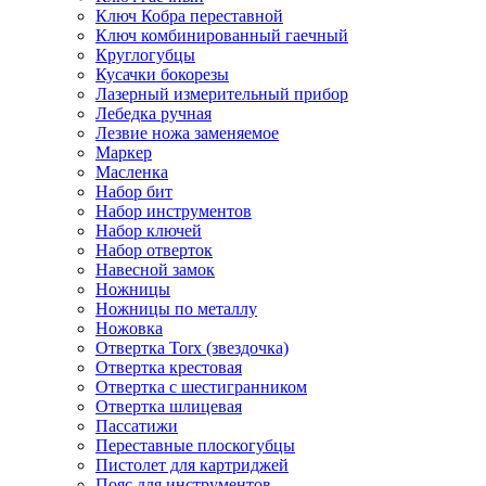
Ключ Кобра переставной
Ключ комбинированный гаечный
Круглогубцы
Кусачки бокорезы
Лазерный измерительный прибор
Лебедка ручная
Лезвие ножа заменяемое
Маркер
Масленка
Набор бит
Набор инструментов
Набор ключей
Набор отверток
Навесной замок
Ножницы
Ножницы по металлу
Ножовка
Отвертка Torx (звездочка)
Отвертка крестовая
Отвертка с шестигранником
Отвертка шлицевая
Пассатижи
Переставные плоскогубцы
Пистолет для картриджей
Пояс для инструментов