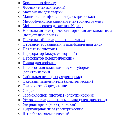
Коронка по бетону
Лобзик (электрический)
Материалы для сварки
Машинка шлифовальная (электрическая)
Многофункциональниый электроинструмент
Мойка высокого давления. Керхер
Настольная электрическая торцовая дисковая пила
(полустационарная)
Настольный шлифовальный станок
Отрезной абразивный и шлифовальный диск
Паяльный пистолет
Перфоратор (аккумуляторный)
Перфоратор (электрический)
Пилка для лобзика
Пылесос для влажной и сухой уборки
(электрический)
Сабельная пила (аккумуляторная)
Садовый измельчитель (электрический)
Сварочное оборудование
Сверло
Термоклеевой пистолет (электрический)
Угловая шлифовальная машина (электрическая)
Ударная дрель (электрическая)
Циркулярная пила (электрические)
Штроборез электрический