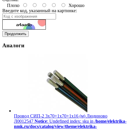
Плохо
Хорошо
Введите код, указанный на картинке:
Продолжить
Аналоги
Провод СИП-2 3х70+1х70+1х16 (м) Людиново
Л0012547
Notice
: Undefined index: sku in
/home/elektrika-
nmk.ru/docs/catalog/view/theme/elektrika-