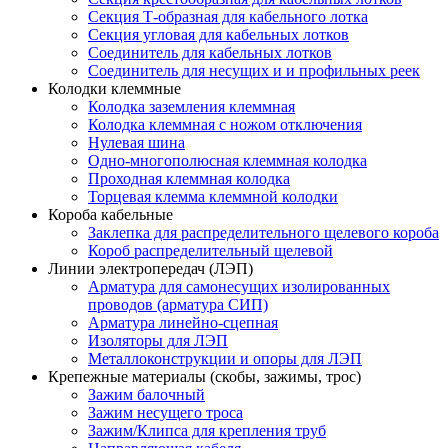
Секция Т-образная для кабельного лотка
Секция угловая для кабельных лотков
Соединитель для кабельных лотков
Соединитель для несущих и и профильных реек
Колодки клеммные
Колодка заземления клеммная
Колодка клеммная с ножом отключения
Нулевая шина
Одно-многополюсная клеммная колодка
Проходная клеммная колодка
Торцевая клемма клеммной колодки
Короба кабельные
Заклепка для распределительного щелевого короба
Короб распределительный щелевой
Линии электропередач (ЛЭП)
Арматура для самонесущих изолированных
проводов (арматура СИП)
Арматура линейно-сцепная
Изоляторы для ЛЭП
Металлоконструкции и опоры для ЛЭП
Крепежные материалы (скобы, зажимы, трос)
Зажим балочный
Зажим несущего троса
Зажим/Клипса для крепления труб