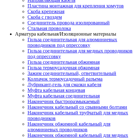
Направляющая кабеля
Пластина монтажная для крепления хомутов
Скоба крепежная
Скоба с гвоздем
Соединитель провода изолированный
Стальная проволока
Арматура кабельная/Изоляционные материалы
Гильза соединительная для алюминиевых
проводников под опрессовку
Гильза соединительная для медных проводников
под опрессовку
Гильза соединительная обжимная
Гильза термоусадочная обжимная
Зажим соединительный, ответвительный
Колпачок термоусадочный разъема
Лубрикант-гель для смазки кабеля
Муфта кабельная концевая
Муфта кабельная соединительная
Наконечник быстроразмыкаемый
Наконечник кабельный со срывными болтами
Наконечник кабельный трубчатый для медных
проводников
Наконечник обжимной кабельный для
алюминиевых проводников
Наконечник обжимной кабельный для медных