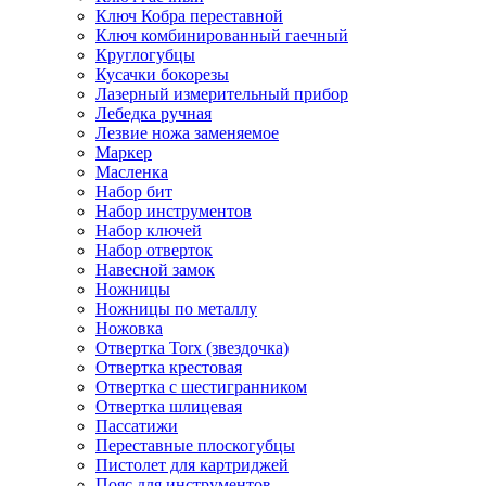
Ключ Кобра переставной
Ключ комбинированный гаечный
Круглогубцы
Кусачки бокорезы
Лазерный измерительный прибор
Лебедка ручная
Лезвие ножа заменяемое
Маркер
Масленка
Набор бит
Набор инструментов
Набор ключей
Набор отверток
Навесной замок
Ножницы
Ножницы по металлу
Ножовка
Отвертка Torx (звездочка)
Отвертка крестовая
Отвертка с шестигранником
Отвертка шлицевая
Пассатижи
Переставные плоскогубцы
Пистолет для картриджей
Пояс для инструментов