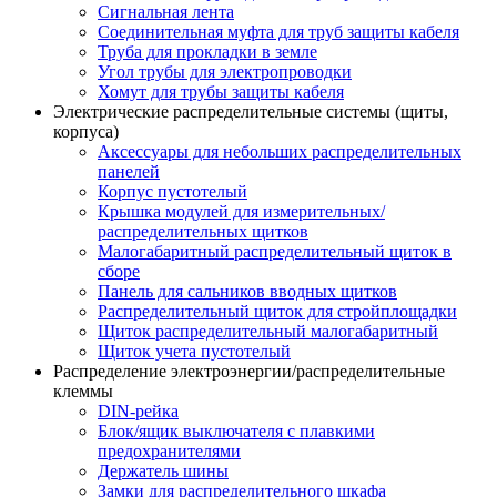
Сигнальная лента
Соединительная муфта для труб защиты кабеля
Труба для прокладки в земле
Угол трубы для электропроводки
Хомут для трубы защиты кабеля
Электрические распределительные системы (щиты,
корпуса)
Аксессуары для небольших распределительных
панелей
Корпус пустотелый
Крышка модулей для измерительных/
распределительных щитков
Малогабаритный распределительный щиток в
сборе
Панель для сальников вводных щитков
Распределительный щиток для стройплощадки
Щиток распределительный малогабаритный
Щиток учета пустотелый
Распределение электроэнергии/распределительные
клеммы
DIN-рейка
Блок/ящик выключателя с плавкими
предохранителями
Держатель шины
Замки для распределительного шкафа