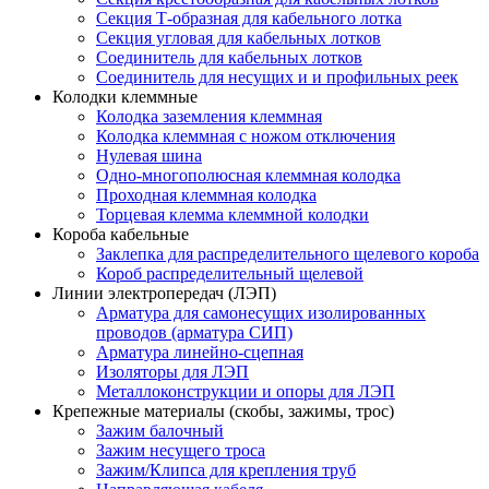
Секция Т-образная для кабельного лотка
Секция угловая для кабельных лотков
Соединитель для кабельных лотков
Соединитель для несущих и и профильных реек
Колодки клеммные
Колодка заземления клеммная
Колодка клеммная с ножом отключения
Нулевая шина
Одно-многополюсная клеммная колодка
Проходная клеммная колодка
Торцевая клемма клеммной колодки
Короба кабельные
Заклепка для распределительного щелевого короба
Короб распределительный щелевой
Линии электропередач (ЛЭП)
Арматура для самонесущих изолированных
проводов (арматура СИП)
Арматура линейно-сцепная
Изоляторы для ЛЭП
Металлоконструкции и опоры для ЛЭП
Крепежные материалы (скобы, зажимы, трос)
Зажим балочный
Зажим несущего троса
Зажим/Клипса для крепления труб