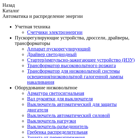
Назад
Каталог
Автоматика и распределение энергии
Учетная техника
Счетчики электроэнергии
Пускорегулирующие устройства, дроссели, драйверы,
трансформаторы
Аппарат пускорегулирующий
Драйвер светодиодный
Стартер/импульсно-зажигающее устройство (ИЗУ)
Трансформатор высоковольтного розжига
Трансформатор для низковольтной системы
освещения/низковольтной галогенной лампы
накаливания
Оборудование низковольтное
Арматура светосигнальная
Вал рукоятки для выключателя
Выключатель автоматический для защиты
двигателя
Выключатель автоматический силовой
Выключатель нагрузки
Выключатель-разъединитель
Гребенка распределительная
Защита от перенапряжения