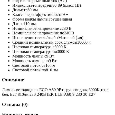
Род тока
Переменный ток (AC)
Индекс цветопередачи
80-89 (класс 1В)
Диаметр
60 мм
Класс энергоэффективности
A+
Форма колбы лампы
Грушевидная
Длина
110 мм
Номинальное напряжение с
230 В
Номинальное напряжение по
240 В
Исполнение стекла/колбы
Матовый (-ая)
Средний номинальный срок службы
30000 ч
Цветовая температура с
3000 К
Цветовая температура по
3000 К
Мощность лампы с
9 Вт
Мощность лампы по
9 Вт
Световой поток с
810 лм
Световой поток по
810 лм
Описание
Лампа светодиодная ECO A60 9Вт грушевидная 3000К тепл.
бел. E27 810лм 230-240В IEK LLE-A60-9-230-30-E27
Отзывы (0)
Написать отзыв