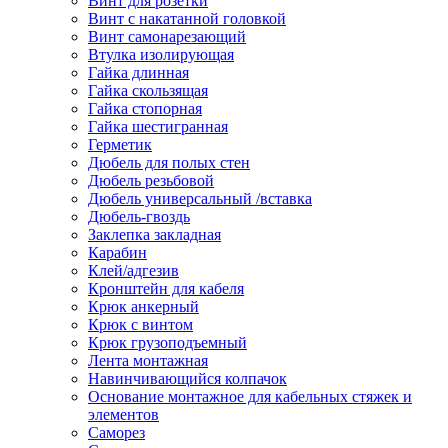
Винт для розетки
Винт с накатанной головкой
Винт самонарезающий
Втулка изолирующая
Гайка длинная
Гайка скользящая
Гайка стопорная
Гайка шестигранная
Герметик
Дюбель для полых стен
Дюбель резьбовой
Дюбель универсальный /вставка
Дюбель-гвоздь
Заклепка закладная
Карабин
Клей/адгезив
Кронштейн для кабеля
Крюк анкерный
Крюк с винтом
Крюк грузоподъемный
Лента монтажная
Навинчивающийся колпачок
Основание монтажное для кабельных стяжек и
элементов
Саморез