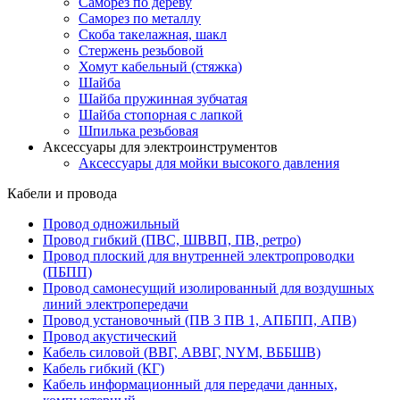
Саморез по дереву
Саморез по металлу
Скоба такелажная, шакл
Стержень резьбовой
Хомут кабельный (стяжка)
Шайба
Шайба пружинная зубчатая
Шайба стопорная с лапкой
Шпилька резьбовая
Аксессуары для электроинструментов
Аксессуары для мойки высокого давления
Кабели и провода
Провод одножильный
Провод гибкий (ПВС, ШВВП, ПВ, ретро)
Провод плоский для внутренней электропроводки
(ПБПП)
Провод самонесущий изолированный для воздушных
линий электропередачи
Провод установочный (ПВ 3 ПВ 1, АПБПП, АПВ)
Провод акустический
Кабель силовой (ВВГ, АВВГ, NYM, ВББШВ)
Кабель гибкий (КГ)
Кабель информационный для передачи данных,