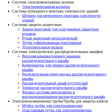
Система электромонтажных колонн
Электромонтажная колонна
Система штекерного монтажа электросети зданий
Штекер для штекерного монтажа электросети
зданий
Системы защиты шланговые
Зажим винтовой для пластиковых защитных
рукавов
Рукав защитный металлический
Труба гофрированная пластиковая
Уплотнительное кольцо
Системы электрических распределительных шкафов
Верхняя крышка/элемент крышки
распределительного шкафа
Компоненты для сборки распределительного
шкафа
Разделительная перегородка распределительного
шкафа
Распределительный шкаф пустотелый
Термостат распределительного шкафа
Фильтр системы вентиляции и
кондиционирования распределительного шкафа
Электроизоляционные трубы/Трубы для защиты кабеля
Муфта трубы для электропроводки
Пластиковая труба для электропроводки