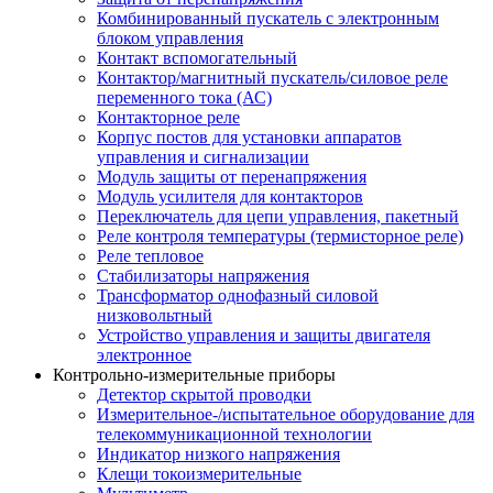
Комбинированный пускатель с электронным
блоком управления
Контакт вспомогательный
Контактор/магнитный пускатель/силовое реле
переменного тока (АС)
Контакторное реле
Корпус постов для установки аппаратов
управления и сигнализации
Модуль защиты от перенапряжения
Модуль усилителя для контакторов
Переключатель для цепи управления, пакетный
Реле контроля температуры (термисторное реле)
Реле тепловое
Стабилизаторы напряжения
Трансформатор однофазный силовой
низковольтный
Устройство управления и защиты двигателя
электронное
Контрольно-измерительные приборы
Детектор скрытой проводки
Измерительное-/испытательное оборудование для
телекоммуникационной технологии
Индикатор низкого напряжения
Клещи токоизмерительные