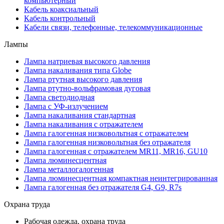
компьютерный
Кабель коаксиальный
Кабель контрольный
Кабели связи, телефонные, телекоммуникационные
Лампы
Лампа натриевая высокого давления
Лампа накаливания типа Globe
Лампа ртутная высокого давления
Лампа ртутно-вольфрамовая дуговая
Лампа светодиодная
Лампа с УФ-излучением
Лампа накаливания стандартная
Лампа накаливания с отражателем
Лампа галогенная низковольтная с отражателем
Лампа галогенная низковольтная без отражателя
Лампа галогенная с отражателем MR11, MR16, GU10
Лампа люминесцентная
Лампа металлогалогенная
Лампа люминесцентная компактная неинтегрированная
Лампа галогенная без отражателя G4, G9, R7s
Охрана труда
Рабочая одежда, охрана труда