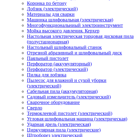
Коронка по бетону
Лобзик (электрический)
Материалы для сварки
Машинка шлифовальная (электрическая)
Многофункциональниый электроинструмент
Мойка высокого давления. Керхер
Настольная электрическая торцовая дисковая пила
(полустационарная)
Настольный шлифовальный станок
Отрезной абразивный и шлифовальный диск
Паяльный пистолет
Перфоратор (аккумуляторный)
Перфоратор (электрический)
Пилка для лобзика
Пылесос для влажной и сухой уборки
(электрический)
Сабельная пила (аккумуляторная)
Садовый измельчитель (электрический)
Сварочное оборудование
Сверло
Термоклеевой пистолет (электрический)
Угловая шлифовальная машина (электрическая)
Ударная дрель (электрическая)
Циркулярная пила (электрические)
Штроборез электрический