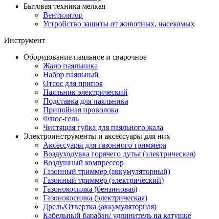
Бытовая техника мелкая
Вентилятор
Устройство защиты от животных, насекомых
Инструмент
Оборудование паяльное и сварочное
Жало паяльника
Набор паяльный
Отсос для припоя
Паяльник электрический
Подставка для паяльника
Припойная проволока
Флюс-гель
Чистящая губка для паяльного жала
Электроинструменты и аксессуары для них
Аксессуары для газонного триммера
Воздуходувка горячего дутья (электрическая)
Воздушный компрессор
Газонный триммер (аккумуляторный)
Газонный триммер (электрический)
Газонокосилка (бензиновая)
Газонокосилка (электрическая)
Дрель/Отвертка (аккумуляторная)
Кабельный барабан/ удлинитель на катушке