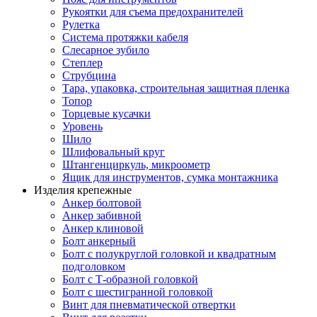
Рукоятки для съема предохранителей
Рулетка
Система протяжки кабеля
Слесарное зубило
Степлер
Струбцина
Тара, упаковка, строительная защитная пленка
Топор
Торцевые кусачки
Уровень
Шило
Шлифовальный круг
Штангенциркуль, микроометр
Ящик для инструментов, сумка монтажника
Изделия крепежные
Анкер болтовой
Анкер забивной
Анкер клиновой
Болт анкерный
Болт с полукруглой головкой и квадратным
подголовком
Болт с Т-образной головкой
Болт с шестигранной головкой
Винт для пневматической отвертки