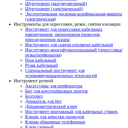
Шуруповерт (аккумуляторный)
Шуруповерт (электрический)
Эксцентриковая дисковая шлифовальная машина
(электрическая)
Инструменты для опрессовки, резки, снятия изоляции
Инструмент для опрессовки кабельных
наконечников, оконцевания проводов,
присоединения экрана
Инструмент для снятия изоляции кабельный
Инструмент многофункциональный (опрессовка/
резка/перфорация)
Нож кабельный
Резак кабельный
Специальный инструмент для
телекоммуникационных технологий
Инструмент ручной
Аксессуары для перфоратора
Бит для крестообразных винтов
Болторез
Держатель для бит
Динамометрический ключ
Инструмент монтажный для кабельных стяжек
Клещи для зачистки проводов
Клещи обжимные телефонные
Ключ гаечный