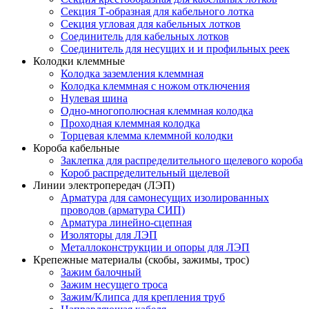
Секция Т-образная для кабельного лотка
Секция угловая для кабельных лотков
Соединитель для кабельных лотков
Соединитель для несущих и и профильных реек
Колодки клеммные
Колодка заземления клеммная
Колодка клеммная с ножом отключения
Нулевая шина
Одно-многополюсная клеммная колодка
Проходная клеммная колодка
Торцевая клемма клеммной колодки
Короба кабельные
Заклепка для распределительного щелевого короба
Короб распределительный щелевой
Линии электропередач (ЛЭП)
Арматура для самонесущих изолированных
проводов (арматура СИП)
Арматура линейно-сцепная
Изоляторы для ЛЭП
Металлоконструкции и опоры для ЛЭП
Крепежные материалы (скобы, зажимы, трос)
Зажим балочный
Зажим несущего троса
Зажим/Клипса для крепления труб