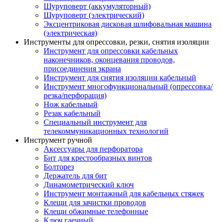
Шуруповерт (аккумуляторный)
Шуруповерт (электрический)
Эксцентриковая дисковая шлифовальная машина
(электрическая)
Инструменты для опрессовки, резки, снятия изоляции
Инструмент для опрессовки кабельных
наконечников, оконцевания проводов,
присоединения экрана
Инструмент для снятия изоляции кабельный
Инструмент многофункциональный (опрессовка/
резка/перфорация)
Нож кабельный
Резак кабельный
Специальный инструмент для
телекоммуникационных технологий
Инструмент ручной
Аксессуары для перфоратора
Бит для крестообразных винтов
Болторез
Держатель для бит
Динамометрический ключ
Инструмент монтажный для кабельных стяжек
Клещи для зачистки проводов
Клещи обжимные телефонные
Ключ гаечный