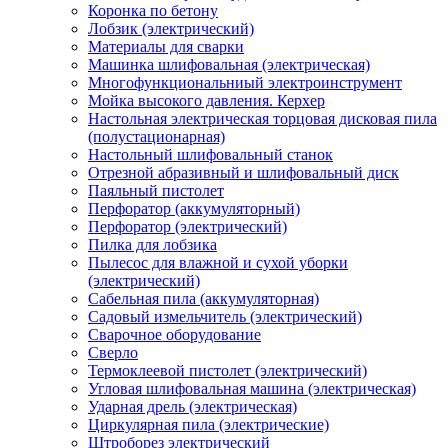
Коронка по бетону
Лобзик (электрический)
Материалы для сварки
Машинка шлифовальная (электрическая)
Многофункциональниый электроинструмент
Мойка высокого давления. Керхер
Настольная электрическая торцовая дисковая пила
(полустационарная)
Настольный шлифовальный станок
Отрезной абразивный и шлифовальный диск
Паяльный пистолет
Перфоратор (аккумуляторный)
Перфоратор (электрический)
Пилка для лобзика
Пылесос для влажной и сухой уборки
(электрический)
Сабельная пила (аккумуляторная)
Садовый измельчитель (электрический)
Сварочное оборудование
Сверло
Термоклеевой пистолет (электрический)
Угловая шлифовальная машина (электрическая)
Ударная дрель (электрическая)
Циркулярная пила (электрические)
Штроборез электрический