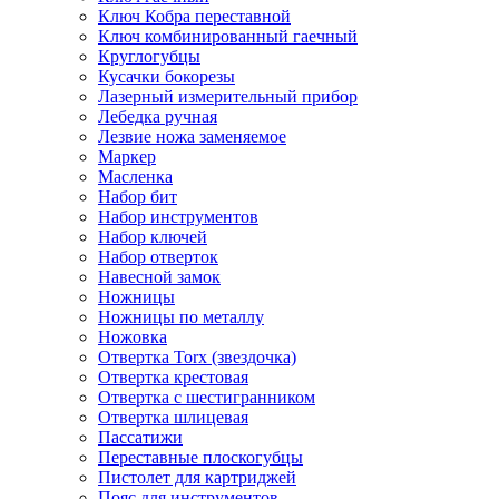
Ключ Кобра переставной
Ключ комбинированный гаечный
Круглогубцы
Кусачки бокорезы
Лазерный измерительный прибор
Лебедка ручная
Лезвие ножа заменяемое
Маркер
Масленка
Набор бит
Набор инструментов
Набор ключей
Набор отверток
Навесной замок
Ножницы
Ножницы по металлу
Ножовка
Отвертка Torx (звездочка)
Отвертка крестовая
Отвертка с шестигранником
Отвертка шлицевая
Пассатижи
Переставные плоскогубцы
Пистолет для картриджей
Пояс для инструментов