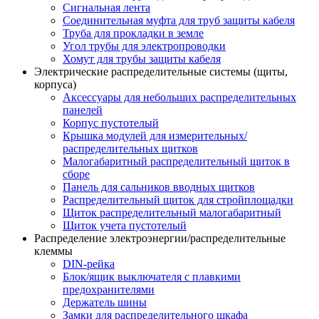
Сигнальная лента
Соединительная муфта для труб защиты кабеля
Труба для прокладки в земле
Угол трубы для электропроводки
Хомут для трубы защиты кабеля
Электрические распределительные системы (щиты,
корпуса)
Аксессуары для небольших распределительных
панелей
Корпус пустотелый
Крышка модулей для измерительных/
распределительных щитков
Малогабаритный распределительный щиток в
сборе
Панель для сальников вводных щитков
Распределительный щиток для стройплощадки
Щиток распределительный малогабаритный
Щиток учета пустотелый
Распределение электроэнергии/распределительные
клеммы
DIN-рейка
Блок/ящик выключателя с плавкими
предохранителями
Держатель шины
Замки для распределительного шкафа