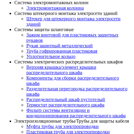
Система электромонтажных колонн
Электромонтажная колонна
Система штекерного монтажа электросети зданий
Штекер для штекерного монтажа электросети
зданий
Системы защиты шланговые
Зажим винтовой для пластиковых защитных
рукавов
Рукав защитный металлический
Труба гофрированная пластиковая
Уплотнительное кольцо
Системы электрических распределительных шкафов
Верхняя крышка/элемент крышки
распределительного шкафа
Компоненты для сборки распределительного
шкафа
Разделительная перегородка распределительного
шкафа
Распределительный шкаф пустотелый
Термостат распределительного шкафа
Фильтр системы вентиляции и
кондиционирования распределительного шкафа
Электроизоляционные трубы/Трубы для защиты кабеля
Муфта трубы для электропроводки
Пластиковая труба для электропроводки