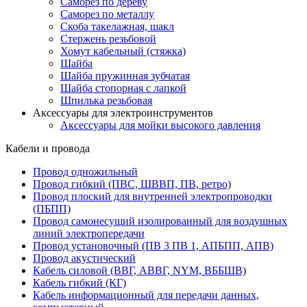
Саморез по дереву
Саморез по металлу
Скоба такелажная, шакл
Стержень резьбовой
Хомут кабельный (стяжка)
Шайба
Шайба пружинная зубчатая
Шайба стопорная с лапкой
Шпилька резьбовая
Аксессуары для электроинструментов
Аксессуары для мойки высокого давления
Кабели и провода
Провод одножильный
Провод гибкий (ПВС, ШВВП, ПВ, ретро)
Провод плоский для внутренней электропроводки
(ПБПП)
Провод самонесущий изолированный для воздушных
линий электропередачи
Провод установочный (ПВ 3 ПВ 1, АПБПП, АПВ)
Провод акустический
Кабель силовой (ВВГ, АВВГ, NYM, ВББШВ)
Кабель гибкий (КГ)
Кабель информационный для передачи данных,