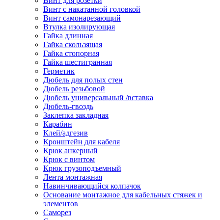
Винт для розетки
Винт с накатанной головкой
Винт самонарезающий
Втулка изолирующая
Гайка длинная
Гайка скользящая
Гайка стопорная
Гайка шестигранная
Герметик
Дюбель для полых стен
Дюбель резьбовой
Дюбель универсальный /вставка
Дюбель-гвоздь
Заклепка закладная
Карабин
Клей/адгезив
Кронштейн для кабеля
Крюк анкерный
Крюк с винтом
Крюк грузоподъемный
Лента монтажная
Навинчивающийся колпачок
Основание монтажное для кабельных стяжек и
элементов
Саморез