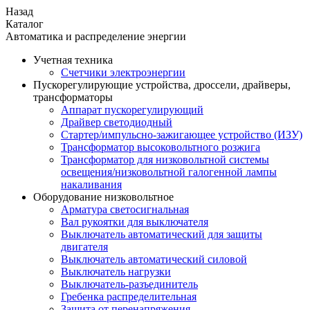
Назад
Каталог
Автоматика и распределение энергии
Учетная техника
Счетчики электроэнергии
Пускорегулирующие устройства, дроссели, драйверы,
трансформаторы
Аппарат пускорегулирующий
Драйвер светодиодный
Стартер/импульсно-зажигающее устройство (ИЗУ)
Трансформатор высоковольтного розжига
Трансформатор для низковольтной системы
освещения/низковольтной галогенной лампы
накаливания
Оборудование низковольтное
Арматура светосигнальная
Вал рукоятки для выключателя
Выключатель автоматический для защиты
двигателя
Выключатель автоматический силовой
Выключатель нагрузки
Выключатель-разъединитель
Гребенка распределительная
Защита от перенапряжения