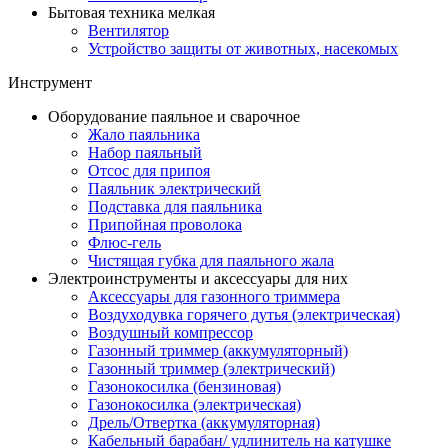
Бытовая техника мелкая
Вентилятор
Устройство защиты от животных, насекомых
Инструмент
Оборудование паяльное и сварочное
Жало паяльника
Набор паяльный
Отсос для припоя
Паяльник электрический
Подставка для паяльника
Припойная проволока
Флюс-гель
Чистящая губка для паяльного жала
Электроинструменты и аксессуары для них
Аксессуары для газонного триммера
Воздуходувка горячего дутья (электрическая)
Воздушный компрессор
Газонный триммер (аккумуляторный)
Газонный триммер (электрический)
Газонокосилка (бензиновая)
Газонокосилка (электрическая)
Дрель/Отвертка (аккумуляторная)
Кабельный барабан/ удлинитель на катушке