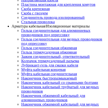
Направляющая кабеля
Пластина монтажная для крепления хомутов
Скоба крепежная
Скоба с гвоздем
Соединитель провода изолированный
Стальная проволока
Арматура кабельная/Изоляционные материалы
Гильза соединительная для алюминиевых
проводников под опрессовку
Гильза соединительная для медных проводников
под опрессовку
Гильза соединительная обжимная
Гильза термоусадочная обжимная
Зажим соединительный, ответвительный
Колпачок термоусадочный разъема
Лубрикант-гель для смазки кабеля
Муфта кабельная концевая
Муфта кабельная соединительная
Наконечник быстроразмыкаемый
Наконечник кабельный со срывными болтами
Наконечник кабельный трубчатый для медных
проводников
Наконечник обжимной кабельный для
алюминиевых проводников
Наконечник обжимной кабельный для медных