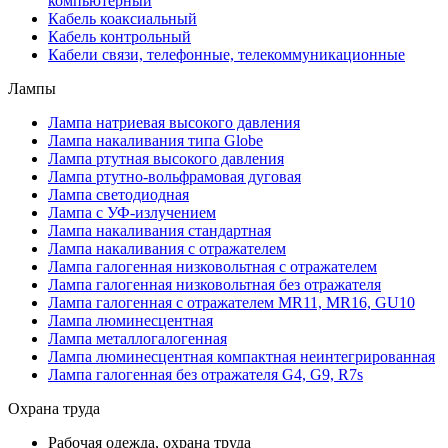
компьютерный
Кабель коаксиальный
Кабель контрольный
Кабели связи, телефонные, телекоммуникационные
Лампы
Лампа натриевая высокого давления
Лампа накаливания типа Globe
Лампа ртутная высокого давления
Лампа ртутно-вольфрамовая дуговая
Лампа светодиодная
Лампа с УФ-излучением
Лампа накаливания стандартная
Лампа накаливания с отражателем
Лампа галогенная низковольтная с отражателем
Лампа галогенная низковольтная без отражателя
Лампа галогенная с отражателем MR11, MR16, GU10
Лампа люминесцентная
Лампа металлогалогенная
Лампа люминесцентная компактная неинтегрированная
Лампа галогенная без отражателя G4, G9, R7s
Охрана труда
Рабочая одежда, охрана труда