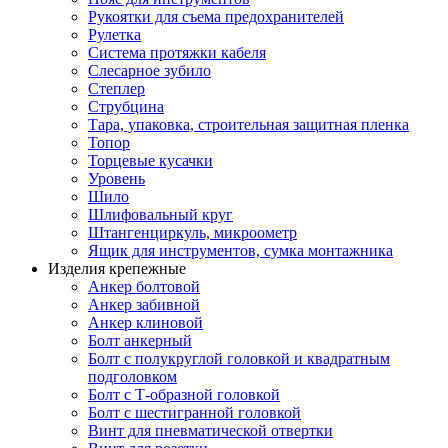
Рукоятки для съема предохранителей
Рулетка
Система протяжки кабеля
Слесарное зубило
Степлер
Струбцина
Тара, упаковка, строительная защитная пленка
Топор
Торцевые кусачки
Уровень
Шило
Шлифовальный круг
Штангенциркуль, микроометр
Ящик для инструментов, сумка монтажника
Изделия крепежные
Анкер болтовой
Анкер забивной
Анкер клиновой
Болт анкерный
Болт с полукруглой головкой и квадратным
подголовком
Болт с Т-образной головкой
Болт с шестигранной головкой
Винт для пневматической отвертки