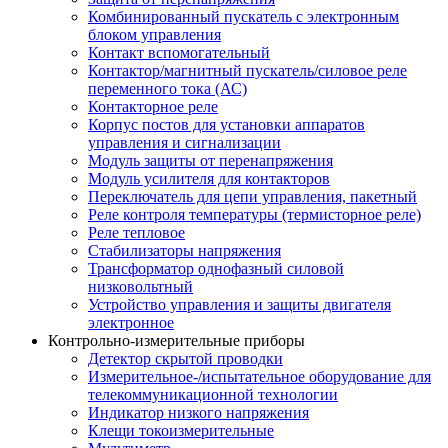
Комбинированный пускатель с электронным
блоком управления
Контакт вспомогательный
Контактор/магнитный пускатель/силовое реле
переменного тока (АС)
Контакторное реле
Корпус постов для установки аппаратов
управления и сигнализации
Модуль защиты от перенапряжения
Модуль усилителя для контакторов
Переключатель для цепи управления, пакетный
Реле контроля температуры (термисторное реле)
Реле тепловое
Стабилизаторы напряжения
Трансформатор однофазный силовой
низковольтный
Устройство управления и защиты двигателя
электронное
Контрольно-измерительные приборы
Детектор скрытой проводки
Измерительное-/испытательное оборудование для
телекоммуникационной технологии
Индикатор низкого напряжения
Клещи токоизмерительные