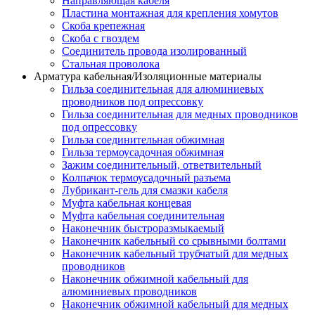
Направляющая кабеля
Пластина монтажная для крепления хомутов
Скоба крепежная
Скоба с гвоздем
Соединитель провода изолированный
Стальная проволока
Арматура кабельная/Изоляционные материалы
Гильза соединительная для алюминиевых
проводников под опрессовку
Гильза соединительная для медных проводников
под опрессовку
Гильза соединительная обжимная
Гильза термоусадочная обжимная
Зажим соединительный, ответвительный
Колпачок термоусадочный разъема
Лубрикант-гель для смазки кабеля
Муфта кабельная концевая
Муфта кабельная соединительная
Наконечник быстроразмыкаемый
Наконечник кабельный со срывными болтами
Наконечник кабельный трубчатый для медных
проводников
Наконечник обжимной кабельный для
алюминиевых проводников
Наконечник обжимной кабельный для медных