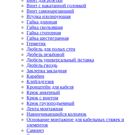
Винт для розетки
Винт с накатанной головкой
Винт самонарезающий
Втулка изолирующая
Гайка длинная
Гайка скользящая
Гайка стопорная
Гайка шестигранная
Герметик
Дюбель для полых стен
Дюбель резьбовой
Дюбель универсальный /вставка
Дюбель-гвоздь
Заклепка закладная
Карабин
Клей/адгезив
Кронштейн для кабеля
Крюк анкерный
Крюк с винтом
Крюк грузоподъемный
Лента монтажная
Навинчивающийся колпачок
Основание монтажное для кабельных стяжек и
элементов
Саморез