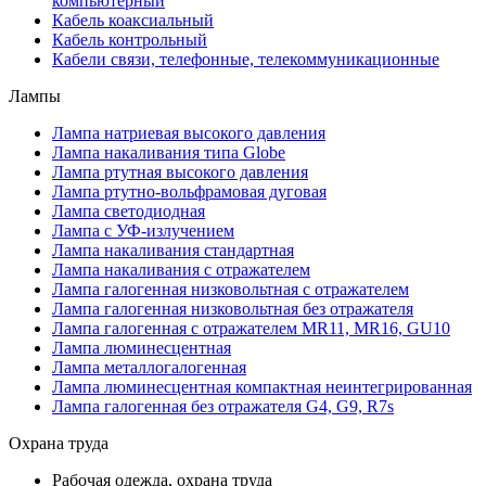
компьютерный
Кабель коаксиальный
Кабель контрольный
Кабели связи, телефонные, телекоммуникационные
Лампы
Лампа натриевая высокого давления
Лампа накаливания типа Globe
Лампа ртутная высокого давления
Лампа ртутно-вольфрамовая дуговая
Лампа светодиодная
Лампа с УФ-излучением
Лампа накаливания стандартная
Лампа накаливания с отражателем
Лампа галогенная низковольтная с отражателем
Лампа галогенная низковольтная без отражателя
Лампа галогенная с отражателем MR11, MR16, GU10
Лампа люминесцентная
Лампа металлогалогенная
Лампа люминесцентная компактная неинтегрированная
Лампа галогенная без отражателя G4, G9, R7s
Охрана труда
Рабочая одежда, охрана труда