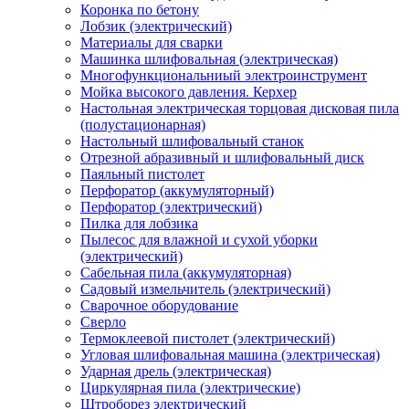
Коронка по бетону
Лобзик (электрический)
Материалы для сварки
Машинка шлифовальная (электрическая)
Многофункциональниый электроинструмент
Мойка высокого давления. Керхер
Настольная электрическая торцовая дисковая пила
(полустационарная)
Настольный шлифовальный станок
Отрезной абразивный и шлифовальный диск
Паяльный пистолет
Перфоратор (аккумуляторный)
Перфоратор (электрический)
Пилка для лобзика
Пылесос для влажной и сухой уборки
(электрический)
Сабельная пила (аккумуляторная)
Садовый измельчитель (электрический)
Сварочное оборудование
Сверло
Термоклеевой пистолет (электрический)
Угловая шлифовальная машина (электрическая)
Ударная дрель (электрическая)
Циркулярная пила (электрические)
Штроборез электрический