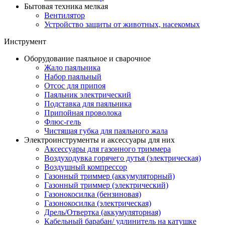
Бытовая техника мелкая
Вентилятор
Устройство защиты от животных, насекомых
Инструмент
Оборудование паяльное и сварочное
Жало паяльника
Набор паяльный
Отсос для припоя
Паяльник электрический
Подставка для паяльника
Припойная проволока
Флюс-гель
Чистящая губка для паяльного жала
Электроинструменты и аксессуары для них
Аксессуары для газонного триммера
Воздуходувка горячего дутья (электрическая)
Воздушный компрессор
Газонный триммер (аккумуляторный)
Газонный триммер (электрический)
Газонокосилка (бензиновая)
Газонокосилка (электрическая)
Дрель/Отвертка (аккумуляторная)
Кабельный барабан/ удлинитель на катушке