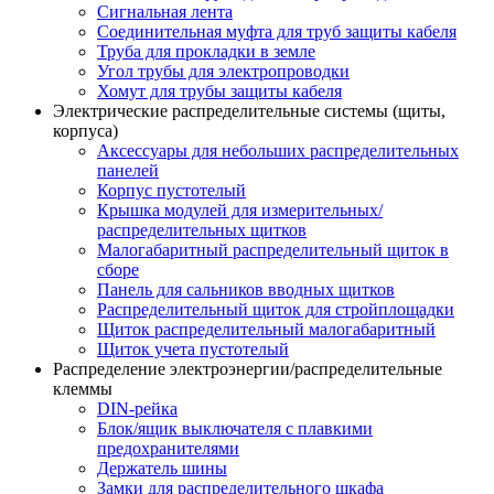
Сигнальная лента
Соединительная муфта для труб защиты кабеля
Труба для прокладки в земле
Угол трубы для электропроводки
Хомут для трубы защиты кабеля
Электрические распределительные системы (щиты,
корпуса)
Аксессуары для небольших распределительных
панелей
Корпус пустотелый
Крышка модулей для измерительных/
распределительных щитков
Малогабаритный распределительный щиток в
сборе
Панель для сальников вводных щитков
Распределительный щиток для стройплощадки
Щиток распределительный малогабаритный
Щиток учета пустотелый
Распределение электроэнергии/распределительные
клеммы
DIN-рейка
Блок/ящик выключателя с плавкими
предохранителями
Держатель шины
Замки для распределительного шкафа