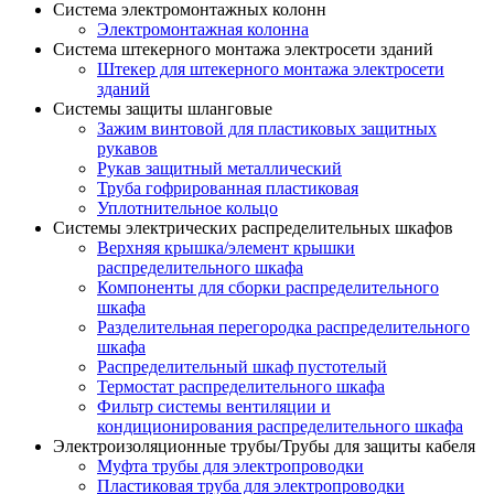
Система электромонтажных колонн
Электромонтажная колонна
Система штекерного монтажа электросети зданий
Штекер для штекерного монтажа электросети
зданий
Системы защиты шланговые
Зажим винтовой для пластиковых защитных
рукавов
Рукав защитный металлический
Труба гофрированная пластиковая
Уплотнительное кольцо
Системы электрических распределительных шкафов
Верхняя крышка/элемент крышки
распределительного шкафа
Компоненты для сборки распределительного
шкафа
Разделительная перегородка распределительного
шкафа
Распределительный шкаф пустотелый
Термостат распределительного шкафа
Фильтр системы вентиляции и
кондиционирования распределительного шкафа
Электроизоляционные трубы/Трубы для защиты кабеля
Муфта трубы для электропроводки
Пластиковая труба для электропроводки