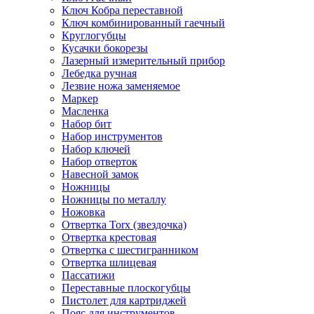
Ключ Кобра переставной
Ключ комбинированный гаечный
Круглогубцы
Кусачки бокорезы
Лазерный измерительный прибор
Лебедка ручная
Лезвие ножа заменяемое
Маркер
Масленка
Набор бит
Набор инструментов
Набор ключей
Набор отверток
Навесной замок
Ножницы
Ножницы по металлу
Ножовка
Отвертка Torx (звездочка)
Отвертка крестовая
Отвертка с шестигранником
Отвертка шлицевая
Пассатижи
Переставные плоскогубцы
Пистолет для картриджей
Пояс для инструментов