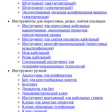
Шуруповерт (аккумуляторный)
Шуруповерт (электрический)
Эксцентриковая дисковая шлифовальная машина
(электрическая)
Инструменты для опрессовки, резки, снятия изоляции
Инструмент для опрессовки кабельных
наконечников, оконцевания проводов,
присоединения экрана
Инструмент для снятия изоляции кабельный
Инструмент многофункциональный (опрессовка/
резка/перфорация)
Нож кабельный
Резак кабельный
Специальный инструмент для
телекоммуникационных технологий
Инструмент ручной
Аксессуары для перфоратора
Бит для крестообразных винтов
Болторез
Держатель для бит
Динамометрический ключ
Инструмент монтажный для кабельных стяжек
Клещи для зачистки проводов
Клещи обжимные телефонные
Ключ гаечный