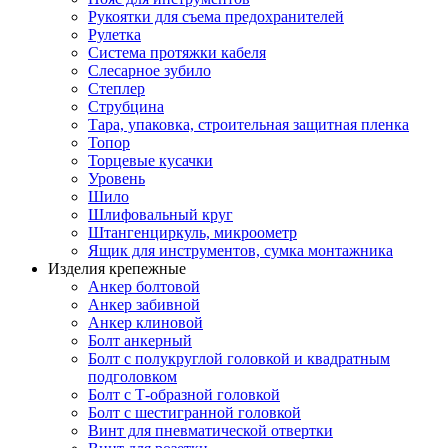
Рукоятки для съема предохранителей
Рулетка
Система протяжки кабеля
Слесарное зубило
Степлер
Струбцина
Тара, упаковка, строительная защитная пленка
Топор
Торцевые кусачки
Уровень
Шило
Шлифовальный круг
Штангенциркуль, микроометр
Ящик для инструментов, сумка монтажника
Изделия крепежные
Анкер болтовой
Анкер забивной
Анкер клиновой
Болт анкерный
Болт с полукруглой головкой и квадратным
подголовком
Болт с Т-образной головкой
Болт с шестигранной головкой
Винт для пневматической отвертки