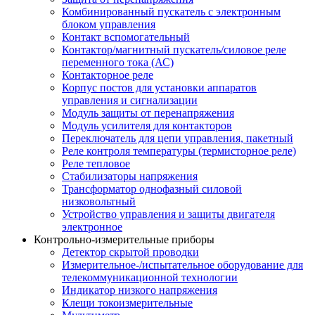
Комбинированный пускатель с электронным
блоком управления
Контакт вспомогательный
Контактор/магнитный пускатель/силовое реле
переменного тока (АС)
Контакторное реле
Корпус постов для установки аппаратов
управления и сигнализации
Модуль защиты от перенапряжения
Модуль усилителя для контакторов
Переключатель для цепи управления, пакетный
Реле контроля температуры (термисторное реле)
Реле тепловое
Стабилизаторы напряжения
Трансформатор однофазный силовой
низковольтный
Устройство управления и защиты двигателя
электронное
Контрольно-измерительные приборы
Детектор скрытой проводки
Измерительное-/испытательное оборудование для
телекоммуникационной технологии
Индикатор низкого напряжения
Клещи токоизмерительные