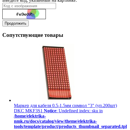
Введите код, указанный на картинке:
Продолжить
Сопутствующие товары
Маркер для кабеля 0.5-1.5мм символ "3" (уп.200шт)
DKC MKF3S1
Notice
: Undefined index: sku in
/home/elektrika-
nmk.ru/docs/catalog/view/theme/elektrika-
tools/template/product/products_thumbnail_separated.tpl