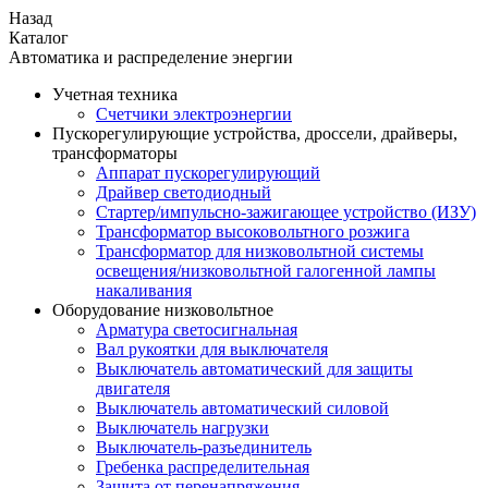
Назад
Каталог
Автоматика и распределение энергии
Учетная техника
Счетчики электроэнергии
Пускорегулирующие устройства, дроссели, драйверы,
трансформаторы
Аппарат пускорегулирующий
Драйвер светодиодный
Стартер/импульсно-зажигающее устройство (ИЗУ)
Трансформатор высоковольтного розжига
Трансформатор для низковольтной системы
освещения/низковольтной галогенной лампы
накаливания
Оборудование низковольтное
Арматура светосигнальная
Вал рукоятки для выключателя
Выключатель автоматический для защиты
двигателя
Выключатель автоматический силовой
Выключатель нагрузки
Выключатель-разъединитель
Гребенка распределительная
Защита от перенапряжения