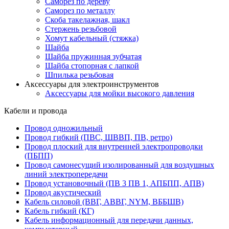
Саморез по дереву
Саморез по металлу
Скоба такелажная, шакл
Стержень резьбовой
Хомут кабельный (стяжка)
Шайба
Шайба пружинная зубчатая
Шайба стопорная с лапкой
Шпилька резьбовая
Аксессуары для электроинструментов
Аксессуары для мойки высокого давления
Кабели и провода
Провод одножильный
Провод гибкий (ПВС, ШВВП, ПВ, ретро)
Провод плоский для внутренней электропроводки
(ПБПП)
Провод самонесущий изолированный для воздушных
линий электропередачи
Провод установочный (ПВ 3 ПВ 1, АПБПП, АПВ)
Провод акустический
Кабель силовой (ВВГ, АВВГ, NYM, ВББШВ)
Кабель гибкий (КГ)
Кабель информационный для передачи данных,