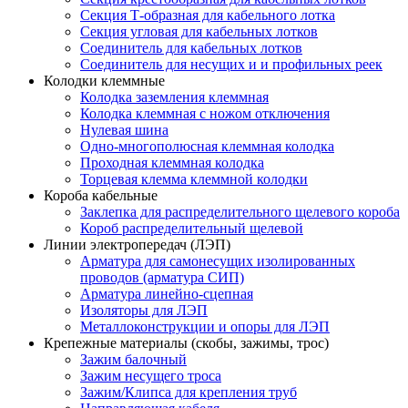
Секция Т-образная для кабельного лотка
Секция угловая для кабельных лотков
Соединитель для кабельных лотков
Соединитель для несущих и и профильных реек
Колодки клеммные
Колодка заземления клеммная
Колодка клеммная с ножом отключения
Нулевая шина
Одно-многополюсная клеммная колодка
Проходная клеммная колодка
Торцевая клемма клеммной колодки
Короба кабельные
Заклепка для распределительного щелевого короба
Короб распределительный щелевой
Линии электропередач (ЛЭП)
Арматура для самонесущих изолированных
проводов (арматура СИП)
Арматура линейно-сцепная
Изоляторы для ЛЭП
Металлоконструкции и опоры для ЛЭП
Крепежные материалы (скобы, зажимы, трос)
Зажим балочный
Зажим несущего троса
Зажим/Клипса для крепления труб