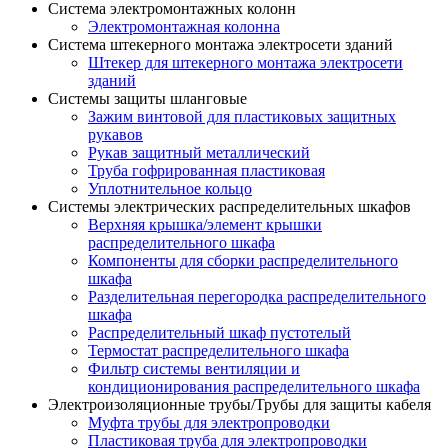
Система электромонтажных колонн
Электромонтажная колонна
Система штекерного монтажа электросети зданий
Штекер для штекерного монтажа электросети
зданий
Системы защиты шланговые
Зажим винтовой для пластиковых защитных
рукавов
Рукав защитный металлический
Труба гофрированная пластиковая
Уплотнительное кольцо
Системы электрических распределительных шкафов
Верхняя крышка/элемент крышки
распределительного шкафа
Компоненты для сборки распределительного
шкафа
Разделительная перегородка распределительного
шкафа
Распределительный шкаф пустотелый
Термостат распределительного шкафа
Фильтр системы вентиляции и
кондиционирования распределительного шкафа
Электроизоляционные трубы/Трубы для защиты кабеля
Муфта трубы для электропроводки
Пластиковая труба для электропроводки