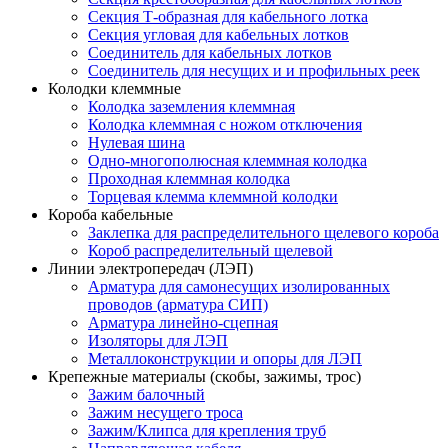
Секция Т-образная для кабельного лотка
Секция угловая для кабельных лотков
Соединитель для кабельных лотков
Соединитель для несущих и и профильных реек
Колодки клеммные
Колодка заземления клеммная
Колодка клеммная с ножом отключения
Нулевая шина
Одно-многополюсная клеммная колодка
Проходная клеммная колодка
Торцевая клемма клеммной колодки
Короба кабельные
Заклепка для распределительного щелевого короба
Короб распределительный щелевой
Линии электропередач (ЛЭП)
Арматура для самонесущих изолированных
проводов (арматура СИП)
Арматура линейно-сцепная
Изоляторы для ЛЭП
Металлоконструкции и опоры для ЛЭП
Крепежные материалы (скобы, зажимы, трос)
Зажим балочный
Зажим несущего троса
Зажим/Клипса для крепления труб