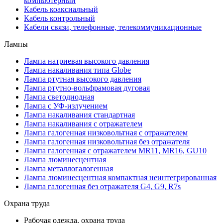
компьютерный
Кабель коаксиальный
Кабель контрольный
Кабели связи, телефонные, телекоммуникационные
Лампы
Лампа натриевая высокого давления
Лампа накаливания типа Globe
Лампа ртутная высокого давления
Лампа ртутно-вольфрамовая дуговая
Лампа светодиодная
Лампа с УФ-излучением
Лампа накаливания стандартная
Лампа накаливания с отражателем
Лампа галогенная низковольтная с отражателем
Лампа галогенная низковольтная без отражателя
Лампа галогенная с отражателем MR11, MR16, GU10
Лампа люминесцентная
Лампа металлогалогенная
Лампа люминесцентная компактная неинтегрированная
Лампа галогенная без отражателя G4, G9, R7s
Охрана труда
Рабочая одежда, охрана труда