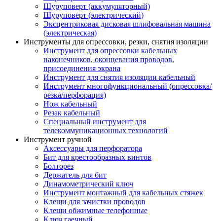
Шуруповерт (аккумуляторный)
Шуруповерт (электрический)
Эксцентриковая дисковая шлифовальная машина
(электрическая)
Инструменты для опрессовки, резки, снятия изоляции
Инструмент для опрессовки кабельных
наконечников, оконцевания проводов,
присоединения экрана
Инструмент для снятия изоляции кабельный
Инструмент многофункциональный (опрессовка/
резка/перфорация)
Нож кабельный
Резак кабельный
Специальный инструмент для
телекоммуникационных технологий
Инструмент ручной
Аксессуары для перфоратора
Бит для крестообразных винтов
Болторез
Держатель для бит
Динамометрический ключ
Инструмент монтажный для кабельных стяжек
Клещи для зачистки проводов
Клещи обжимные телефонные
Ключ гаечный