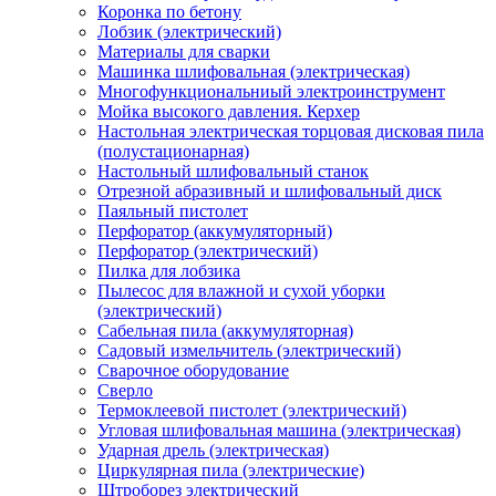
Коронка по бетону
Лобзик (электрический)
Материалы для сварки
Машинка шлифовальная (электрическая)
Многофункциональниый электроинструмент
Мойка высокого давления. Керхер
Настольная электрическая торцовая дисковая пила
(полустационарная)
Настольный шлифовальный станок
Отрезной абразивный и шлифовальный диск
Паяльный пистолет
Перфоратор (аккумуляторный)
Перфоратор (электрический)
Пилка для лобзика
Пылесос для влажной и сухой уборки
(электрический)
Сабельная пила (аккумуляторная)
Садовый измельчитель (электрический)
Сварочное оборудование
Сверло
Термоклеевой пистолет (электрический)
Угловая шлифовальная машина (электрическая)
Ударная дрель (электрическая)
Циркулярная пила (электрические)
Штроборез электрический