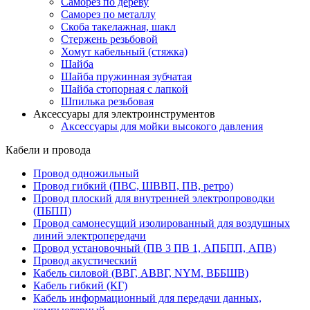
Саморез по дереву
Саморез по металлу
Скоба такелажная, шакл
Стержень резьбовой
Хомут кабельный (стяжка)
Шайба
Шайба пружинная зубчатая
Шайба стопорная с лапкой
Шпилька резьбовая
Аксессуары для электроинструментов
Аксессуары для мойки высокого давления
Кабели и провода
Провод одножильный
Провод гибкий (ПВС, ШВВП, ПВ, ретро)
Провод плоский для внутренней электропроводки
(ПБПП)
Провод самонесущий изолированный для воздушных
линий электропередачи
Провод установочный (ПВ 3 ПВ 1, АПБПП, АПВ)
Провод акустический
Кабель силовой (ВВГ, АВВГ, NYM, ВББШВ)
Кабель гибкий (КГ)
Кабель информационный для передачи данных,