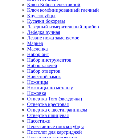
Ключ Кобра переставной
Ключ комбинированный гаечный
Круглогубцы
Кусачки бокорезы
Лазерный измерительный прибор
Лебедка ручная
Лезвие ножа заменяемое
Маркер
Масленка
Набор бит
Набор инструментов
Набор ключей
Набор отверток
Навесной замок
Ножницы
Ножницы по металлу
Ножовка
Отвертка Torx (звездочка)
Отвертка крестовая
Отвертка с шестигранником
Отвертка шлицевая
Пассатижи
Переставные плоскогубцы
Пистолет для картриджей
Пояс для инструментов