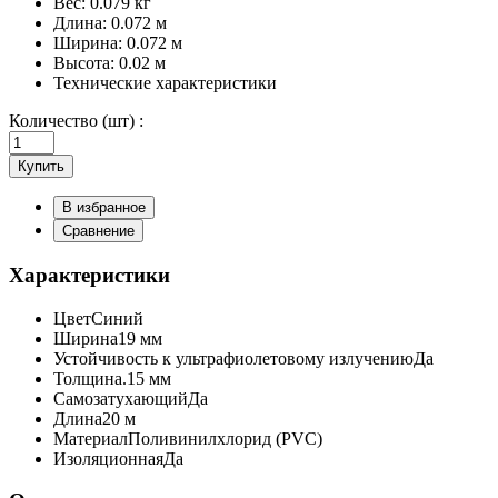
Вес:
0.079 кг
Длина:
0.072 м
Ширина:
0.072 м
Высота:
0.02 м
Технические характеристики
Количество (шт) :
Купить
В избранное
Сравнение
Характеристики
Цвет
Синий
Ширина
19 мм
Устойчивость к ультрафиолетовому излучению
Да
Толщина
.15 мм
Самозатухающий
Да
Длина
20 м
Материал
Поливинилхлорид (PVC)
Изоляционная
Да