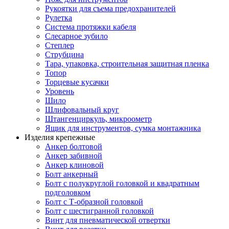
Рукоятки для съема предохранителей
Рулетка
Система протяжки кабеля
Слесарное зубило
Степлер
Струбцина
Тара, упаковка, строительная защитная пленка
Топор
Торцевые кусачки
Уровень
Шило
Шлифовальный круг
Штангенциркуль, микроометр
Ящик для инструментов, сумка монтажника
Изделия крепежные
Анкер болтовой
Анкер забивной
Анкер клиновой
Болт анкерный
Болт с полукруглой головкой и квадратным
подголовком
Болт с Т-образной головкой
Болт с шестигранной головкой
Винт для пневматической отвертки