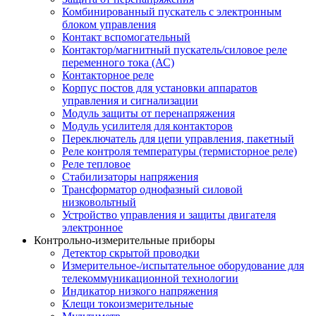
Комбинированный пускатель с электронным
блоком управления
Контакт вспомогательный
Контактор/магнитный пускатель/силовое реле
переменного тока (АС)
Контакторное реле
Корпус постов для установки аппаратов
управления и сигнализации
Модуль защиты от перенапряжения
Модуль усилителя для контакторов
Переключатель для цепи управления, пакетный
Реле контроля температуры (термисторное реле)
Реле тепловое
Стабилизаторы напряжения
Трансформатор однофазный силовой
низковольтный
Устройство управления и защиты двигателя
электронное
Контрольно-измерительные приборы
Детектор скрытой проводки
Измерительное-/испытательное оборудование для
телекоммуникационной технологии
Индикатор низкого напряжения
Клещи токоизмерительные