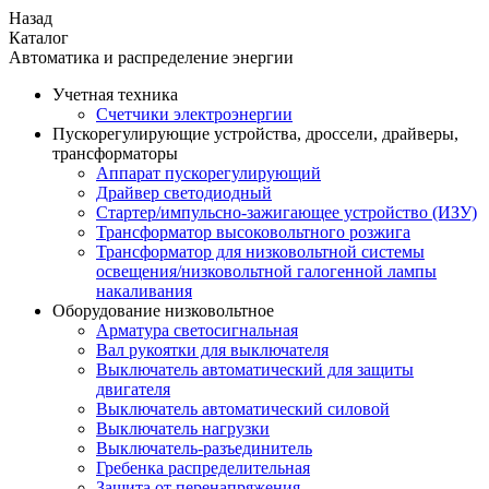
Назад
Каталог
Автоматика и распределение энергии
Учетная техника
Счетчики электроэнергии
Пускорегулирующие устройства, дроссели, драйверы,
трансформаторы
Аппарат пускорегулирующий
Драйвер светодиодный
Стартер/импульсно-зажигающее устройство (ИЗУ)
Трансформатор высоковольтного розжига
Трансформатор для низковольтной системы
освещения/низковольтной галогенной лампы
накаливания
Оборудование низковольтное
Арматура светосигнальная
Вал рукоятки для выключателя
Выключатель автоматический для защиты
двигателя
Выключатель автоматический силовой
Выключатель нагрузки
Выключатель-разъединитель
Гребенка распределительная
Защита от перенапряжения