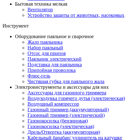
Бытовая техника мелкая
Вентилятор
Устройство защиты от животных, насекомых
Инструмент
Оборудование паяльное и сварочное
Жало паяльника
Набор паяльный
Отсос для припоя
Паяльник электрический
Подставка для паяльника
Припойная проволока
Флюс-гель
Чистящая губка для паяльного жала
Электроинструменты и аксессуары для них
Аксессуары для газонного триммера
Воздуходувка горячего дутья (электрическая)
Воздушный компрессор
Газонный триммер (аккумуляторный)
Газонный триммер (электрический)
Газонокосилка (бензиновая)
Газонокосилка (электрическая)
Дрель/Отвертка (аккумуляторная)
Кабельный барабан/ удлинитель на катушке