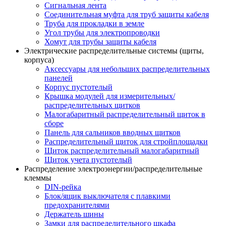
Сигнальная лента
Соединительная муфта для труб защиты кабеля
Труба для прокладки в земле
Угол трубы для электропроводки
Хомут для трубы защиты кабеля
Электрические распределительные системы (щиты,
корпуса)
Аксессуары для небольших распределительных
панелей
Корпус пустотелый
Крышка модулей для измерительных/
распределительных щитков
Малогабаритный распределительный щиток в
сборе
Панель для сальников вводных щитков
Распределительный щиток для стройплощадки
Щиток распределительный малогабаритный
Щиток учета пустотелый
Распределение электроэнергии/распределительные
клеммы
DIN-рейка
Блок/ящик выключателя с плавкими
предохранителями
Держатель шины
Замки для распределительного шкафа