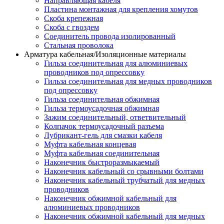
Направляющая кабеля
Пластина монтажная для крепления хомутов
Скоба крепежная
Скоба с гвоздем
Соединитель провода изолированный
Стальная проволока
Арматура кабельная/Изоляционные материалы
Гильза соединительная для алюминиевых
проводников под опрессовку
Гильза соединительная для медных проводников
под опрессовку
Гильза соединительная обжимная
Гильза термоусадочная обжимная
Зажим соединительный, ответвительный
Колпачок термоусадочный разъема
Лубрикант-гель для смазки кабеля
Муфта кабельная концевая
Муфта кабельная соединительная
Наконечник быстроразмыкаемый
Наконечник кабельный со срывными болтами
Наконечник кабельный трубчатый для медных
проводников
Наконечник обжимной кабельный для
алюминиевых проводников
Наконечник обжимной кабельный для медных