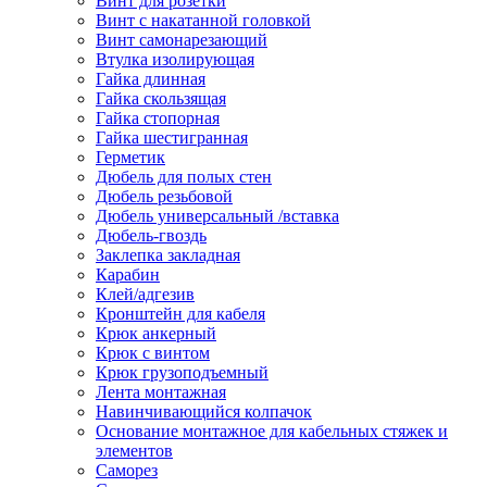
Винт для розетки
Винт с накатанной головкой
Винт самонарезающий
Втулка изолирующая
Гайка длинная
Гайка скользящая
Гайка стопорная
Гайка шестигранная
Герметик
Дюбель для полых стен
Дюбель резьбовой
Дюбель универсальный /вставка
Дюбель-гвоздь
Заклепка закладная
Карабин
Клей/адгезив
Кронштейн для кабеля
Крюк анкерный
Крюк с винтом
Крюк грузоподъемный
Лента монтажная
Навинчивающийся колпачок
Основание монтажное для кабельных стяжек и
элементов
Саморез