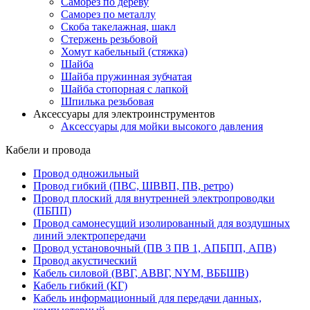
Саморез по дереву
Саморез по металлу
Скоба такелажная, шакл
Стержень резьбовой
Хомут кабельный (стяжка)
Шайба
Шайба пружинная зубчатая
Шайба стопорная с лапкой
Шпилька резьбовая
Аксессуары для электроинструментов
Аксессуары для мойки высокого давления
Кабели и провода
Провод одножильный
Провод гибкий (ПВС, ШВВП, ПВ, ретро)
Провод плоский для внутренней электропроводки
(ПБПП)
Провод самонесущий изолированный для воздушных
линий электропередачи
Провод установочный (ПВ 3 ПВ 1, АПБПП, АПВ)
Провод акустический
Кабель силовой (ВВГ, АВВГ, NYM, ВББШВ)
Кабель гибкий (КГ)
Кабель информационный для передачи данных,