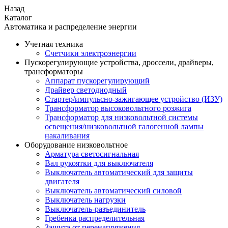
Назад
Каталог
Автоматика и распределение энергии
Учетная техника
Счетчики электроэнергии
Пускорегулирующие устройства, дроссели, драйверы,
трансформаторы
Аппарат пускорегулирующий
Драйвер светодиодный
Стартер/импульсно-зажигающее устройство (ИЗУ)
Трансформатор высоковольтного розжига
Трансформатор для низковольтной системы
освещения/низковольтной галогенной лампы
накаливания
Оборудование низковольтное
Арматура светосигнальная
Вал рукоятки для выключателя
Выключатель автоматический для защиты
двигателя
Выключатель автоматический силовой
Выключатель нагрузки
Выключатель-разъединитель
Гребенка распределительная
Защита от перенапряжения