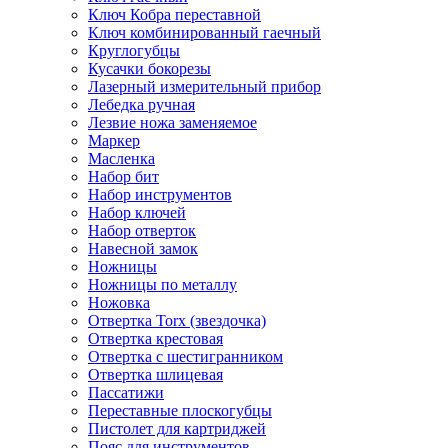
Ключ Кобра переставной
Ключ комбинированный гаечный
Круглогубцы
Кусачки бокорезы
Лазерный измерительный прибор
Лебедка ручная
Лезвие ножа заменяемое
Маркер
Масленка
Набор бит
Набор инструментов
Набор ключей
Набор отверток
Навесной замок
Ножницы
Ножницы по металлу
Ножовка
Отвертка Torx (звездочка)
Отвертка крестовая
Отвертка с шестигранником
Отвертка шлицевая
Пассатижи
Переставные плоскогубцы
Пистолет для картриджей
Пояс для инструментов