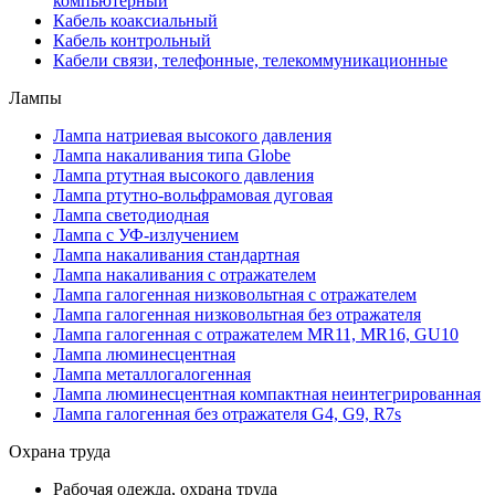
компьютерный
Кабель коаксиальный
Кабель контрольный
Кабели связи, телефонные, телекоммуникационные
Лампы
Лампа натриевая высокого давления
Лампа накаливания типа Globe
Лампа ртутная высокого давления
Лампа ртутно-вольфрамовая дуговая
Лампа светодиодная
Лампа с УФ-излучением
Лампа накаливания стандартная
Лампа накаливания с отражателем
Лампа галогенная низковольтная с отражателем
Лампа галогенная низковольтная без отражателя
Лампа галогенная с отражателем MR11, MR16, GU10
Лампа люминесцентная
Лампа металлогалогенная
Лампа люминесцентная компактная неинтегрированная
Лампа галогенная без отражателя G4, G9, R7s
Охрана труда
Рабочая одежда, охрана труда