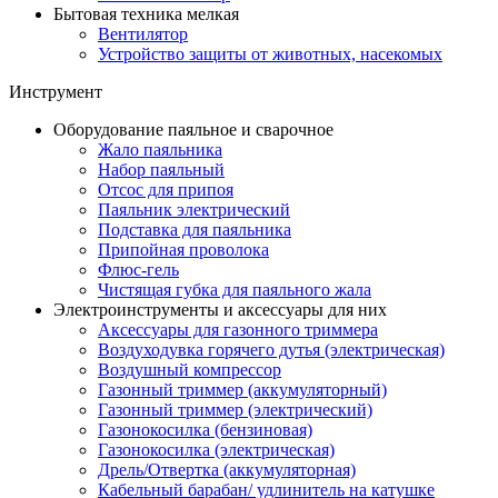
Бытовая техника мелкая
Вентилятор
Устройство защиты от животных, насекомых
Инструмент
Оборудование паяльное и сварочное
Жало паяльника
Набор паяльный
Отсос для припоя
Паяльник электрический
Подставка для паяльника
Припойная проволока
Флюс-гель
Чистящая губка для паяльного жала
Электроинструменты и аксессуары для них
Аксессуары для газонного триммера
Воздуходувка горячего дутья (электрическая)
Воздушный компрессор
Газонный триммер (аккумуляторный)
Газонный триммер (электрический)
Газонокосилка (бензиновая)
Газонокосилка (электрическая)
Дрель/Отвертка (аккумуляторная)
Кабельный барабан/ удлинитель на катушке