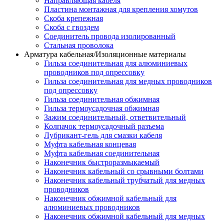
Направляющая кабеля
Пластина монтажная для крепления хомутов
Скоба крепежная
Скоба с гвоздем
Соединитель провода изолированный
Стальная проволока
Арматура кабельная/Изоляционные материалы
Гильза соединительная для алюминиевых
проводников под опрессовку
Гильза соединительная для медных проводников
под опрессовку
Гильза соединительная обжимная
Гильза термоусадочная обжимная
Зажим соединительный, ответвительный
Колпачок термоусадочный разъема
Лубрикант-гель для смазки кабеля
Муфта кабельная концевая
Муфта кабельная соединительная
Наконечник быстроразмыкаемый
Наконечник кабельный со срывными болтами
Наконечник кабельный трубчатый для медных
проводников
Наконечник обжимной кабельный для
алюминиевых проводников
Наконечник обжимной кабельный для медных