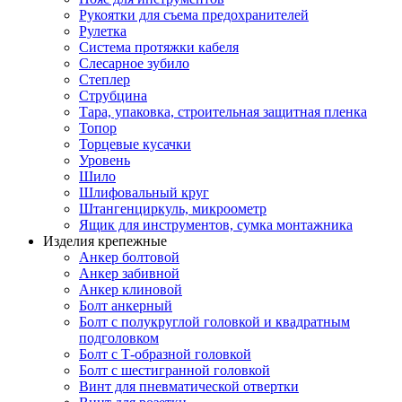
Рукоятки для съема предохранителей
Рулетка
Система протяжки кабеля
Слесарное зубило
Степлер
Струбцина
Тара, упаковка, строительная защитная пленка
Топор
Торцевые кусачки
Уровень
Шило
Шлифовальный круг
Штангенциркуль, микроометр
Ящик для инструментов, сумка монтажника
Изделия крепежные
Анкер болтовой
Анкер забивной
Анкер клиновой
Болт анкерный
Болт с полукруглой головкой и квадратным
подголовком
Болт с Т-образной головкой
Болт с шестигранной головкой
Винт для пневматической отвертки