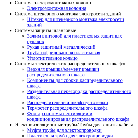
Система электромонтажных колонн
Электромонтажная колонна
Система штекерного монтажа электросети зданий
Штекер для штекерного монтажа электросети
зданий
Системы защиты шланговые
Зажим винтовой для пластиковых защитных
рукавов
Рукав защитный металлический
Труба гофрированная пластиковая
Уплотнительное кольцо
Системы электрических распределительных шкафов
Верхняя крышка/элемент крышки
распределительного шкафа
Компоненты для сборки распределительного
шкафа
Разделительная перегородка распределительного
шкафа
Распределительный шкаф пустотелый
Термостат распределительного шкафа
Фильтр системы вентиляции и
кондиционирования распределительного шкафа
Электроизоляционные трубы/Трубы для защиты кабеля
Муфта трубы для электропроводки
Пластиковая труба для электропроводки