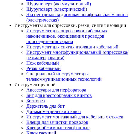
Шуруповерт (аккумуляторный)
Шуруповерт (электрический)
Эксцентриковая дисковая шлифовальная машина
(электрическая)
Инструменты для опрессовки, резки, снятия изоляции
Инструмент для опрессовки кабельных
наконечников, оконцевания проводов,
присоединения экрана
Инструмент для снятия изоляции кабельный
Инструмент многофункциональный (опрессовка/
резка/перфорация)
Нож кабельный
Резак кабельный
Специальный инструмент для
телекоммуникационных технологий
Инструмент ручной
Аксессуары для перфоратора
Бит для крестообразных винтов
Болторез
Держатель для бит
Динамометрический ключ
Инструмент монтажный для кабельных стяжек
Клещи для зачистки проводов
Клещи обжимные телефонные
Ключ гаечный