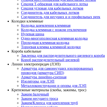
Секция Т-образная для кабельного лотка
Секция угловая для кабельных лотков
Соединитель для кабельных лотков
Соединитель для несущих и и профильных реек
Колодки клеммные
Колодка заземления клеммная
Колодка клеммная с ножом отключения
Нулевая шина
Одно-многополюсная клеммная колодка
Проходная клеммная колодка
Торцевая клемма клеммной колодки
Короба кабельные
Заклепка для распределительного щелевого короба
Короб распределительный щелевой
Линии электропередач (ЛЭП)
Арматура для самонесущих изолированных
проводов (арматура СИП)
Арматура линейно-сцепная
Изоляторы для ЛЭП
Металлоконструкции и опоры для ЛЭП
Крепежные материалы (скобы, зажимы, трос)
Зажим балочный
Зажим несущего троса
Зажим/Клипса для крепления труб