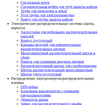
Сигнальная лента
Соединительная муфта для труб защиты кабеля
Труба для прокладки в земле
Угол трубы для электропроводки
Хомут для трубы защиты кабеля
Электрические распределительные системы (щиты,
корпуса)
Аксессуары для небольших распределительных
панелей
Корпус пустотелый
Крышка модулей для измерительных/
распределительных щитков
Малогабаритный распределительный щиток в
сборе
Панель для сальников вводных щитков
Распределительный щиток для стройплощадки
Щиток распределительный малогабаритный
Щиток учета пустотелый
Распределение электроэнергии/распределительные
клеммы
DIN-рейка
Блок/ящик выключателя с плавкими
предохранителями
Держатель шины
Замки для распределительного шкафа