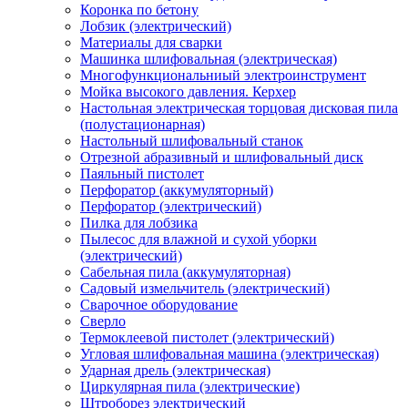
Коронка по бетону
Лобзик (электрический)
Материалы для сварки
Машинка шлифовальная (электрическая)
Многофункциональниый электроинструмент
Мойка высокого давления. Керхер
Настольная электрическая торцовая дисковая пила
(полустационарная)
Настольный шлифовальный станок
Отрезной абразивный и шлифовальный диск
Паяльный пистолет
Перфоратор (аккумуляторный)
Перфоратор (электрический)
Пилка для лобзика
Пылесос для влажной и сухой уборки
(электрический)
Сабельная пила (аккумуляторная)
Садовый измельчитель (электрический)
Сварочное оборудование
Сверло
Термоклеевой пистолет (электрический)
Угловая шлифовальная машина (электрическая)
Ударная дрель (электрическая)
Циркулярная пила (электрические)
Штроборез электрический