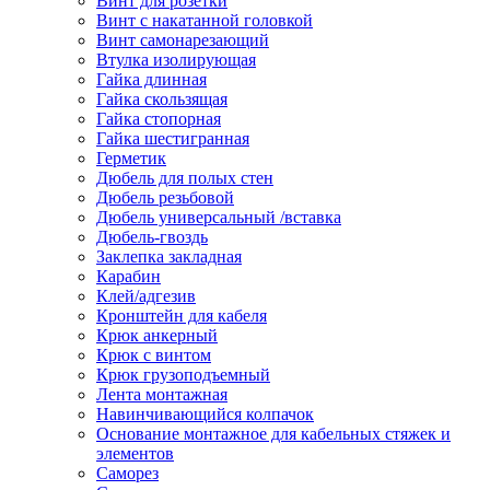
Винт для розетки
Винт с накатанной головкой
Винт самонарезающий
Втулка изолирующая
Гайка длинная
Гайка скользящая
Гайка стопорная
Гайка шестигранная
Герметик
Дюбель для полых стен
Дюбель резьбовой
Дюбель универсальный /вставка
Дюбель-гвоздь
Заклепка закладная
Карабин
Клей/адгезив
Кронштейн для кабеля
Крюк анкерный
Крюк с винтом
Крюк грузоподъемный
Лента монтажная
Навинчивающийся колпачок
Основание монтажное для кабельных стяжек и
элементов
Саморез