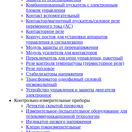
Комбинированный пускатель с электронным
блоком управления
Контакт вспомогательный
Контактор/магнитный пускатель/силовое реле
переменного тока (АС)
Контакторное реле
Корпус постов для установки аппаратов
управления и сигнализации
Модуль защиты от перенапряжения
Модуль усилителя для контакторов
Переключатель для цепи управления, пакетный
Реле контроля температуры (термисторное реле)
Реле тепловое
Стабилизаторы напряжения
Трансформатор однофазный силовой
низковольтный
Устройство управления и защиты двигателя
электронное
Контрольно-измерительные приборы
Детектор скрытой проводки
Измерительное-/испытательное оборудование для
телекоммуникационной технологии
Индикатор низкого напряжения
Клещи токоизмерительные