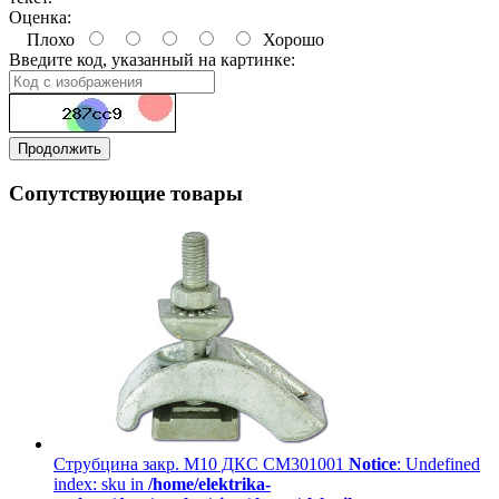
Оценка:
Плохо
Хорошо
Введите код, указанный на картинке:
Продолжить
Сопутствующие товары
Струбцина закр. М10 ДКС CM301001
Notice
: Undefined
index: sku in
/home/elektrika-