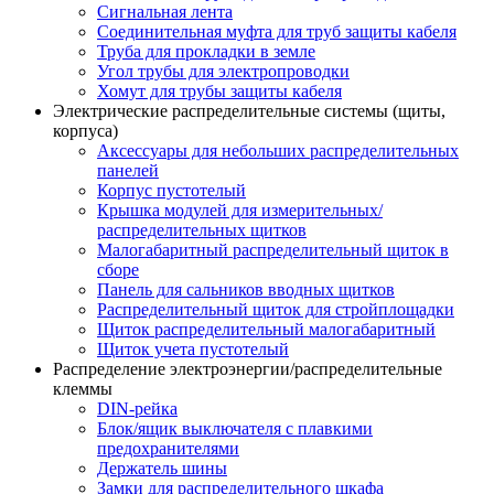
Сигнальная лента
Соединительная муфта для труб защиты кабеля
Труба для прокладки в земле
Угол трубы для электропроводки
Хомут для трубы защиты кабеля
Электрические распределительные системы (щиты,
корпуса)
Аксессуары для небольших распределительных
панелей
Корпус пустотелый
Крышка модулей для измерительных/
распределительных щитков
Малогабаритный распределительный щиток в
сборе
Панель для сальников вводных щитков
Распределительный щиток для стройплощадки
Щиток распределительный малогабаритный
Щиток учета пустотелый
Распределение электроэнергии/распределительные
клеммы
DIN-рейка
Блок/ящик выключателя с плавкими
предохранителями
Держатель шины
Замки для распределительного шкафа