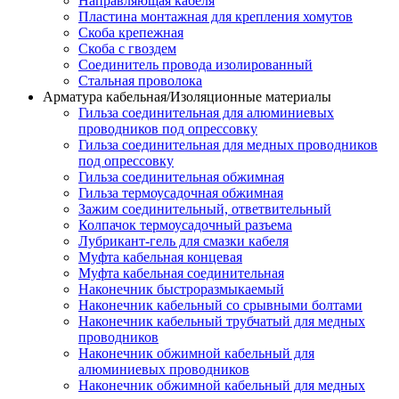
Направляющая кабеля
Пластина монтажная для крепления хомутов
Скоба крепежная
Скоба с гвоздем
Соединитель провода изолированный
Стальная проволока
Арматура кабельная/Изоляционные материалы
Гильза соединительная для алюминиевых
проводников под опрессовку
Гильза соединительная для медных проводников
под опрессовку
Гильза соединительная обжимная
Гильза термоусадочная обжимная
Зажим соединительный, ответвительный
Колпачок термоусадочный разъема
Лубрикант-гель для смазки кабеля
Муфта кабельная концевая
Муфта кабельная соединительная
Наконечник быстроразмыкаемый
Наконечник кабельный со срывными болтами
Наконечник кабельный трубчатый для медных
проводников
Наконечник обжимной кабельный для
алюминиевых проводников
Наконечник обжимной кабельный для медных