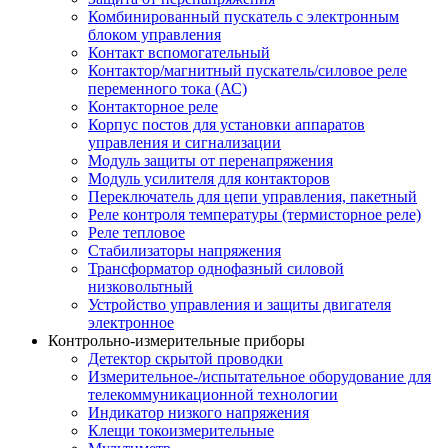
Комбинированный пускатель с электронным
блоком управления
Контакт вспомогательный
Контактор/магнитный пускатель/силовое реле
переменного тока (АС)
Контакторное реле
Корпус постов для установки аппаратов
управления и сигнализации
Модуль защиты от перенапряжения
Модуль усилителя для контакторов
Переключатель для цепи управления, пакетный
Реле контроля температуры (термисторное реле)
Реле тепловое
Стабилизаторы напряжения
Трансформатор однофазный силовой
низковольтный
Устройство управления и защиты двигателя
электронное
Контрольно-измерительные приборы
Детектор скрытой проводки
Измерительное-/испытательное оборудование для
телекоммуникационной технологии
Индикатор низкого напряжения
Клещи токоизмерительные