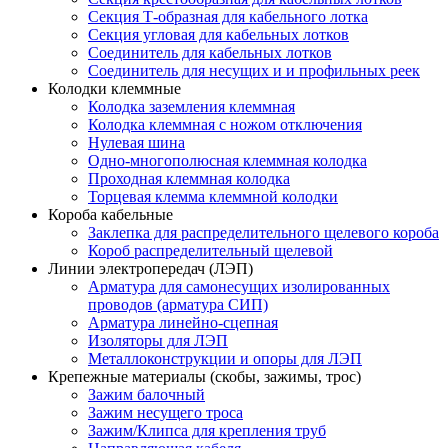
Секция Т-образная для кабельного лотка
Секция угловая для кабельных лотков
Соединитель для кабельных лотков
Соединитель для несущих и и профильных реек
Колодки клеммные
Колодка заземления клеммная
Колодка клеммная с ножом отключения
Нулевая шина
Одно-многополюсная клеммная колодка
Проходная клеммная колодка
Торцевая клемма клеммной колодки
Короба кабельные
Заклепка для распределительного щелевого короба
Короб распределительный щелевой
Линии электропередач (ЛЭП)
Арматура для самонесущих изолированных
проводов (арматура СИП)
Арматура линейно-сцепная
Изоляторы для ЛЭП
Металлоконструкции и опоры для ЛЭП
Крепежные материалы (скобы, зажимы, трос)
Зажим балочный
Зажим несущего троса
Зажим/Клипса для крепления труб