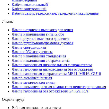
компьютерный
Кабель коаксиальный
Кабель контрольный
Кабели связи, телефонные, телекоммуникационные
Лампы
Лампа натриевая высокого давления
Лампа накаливания типа Globe
Лампа ртутная высокого давления
Лампа ртутно-вольфрамовая дуговая
Лампа светодиодная
Лампа с УФ-излучением
Лампа накаливания стандартная
Лампа накаливания с отражателем
Лампа галогенная низковольтная с отражателем
Лампа галогенная низковольтная без отражателя
Лампа галогенная с отражателем MR11, MR16, GU10
Лампа люминесцентная
Лампа металлогалогенная
Лампа люминесцентная компактная неинтегрированная
Лампа галогенная без отражателя G4, G9, R7s
Охрана труда
Рабочая одежда, охрана труда