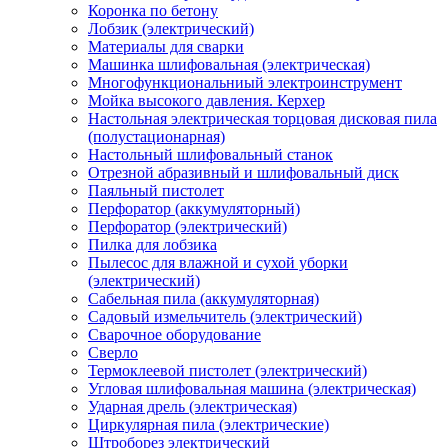
Коронка по бетону
Лобзик (электрический)
Материалы для сварки
Машинка шлифовальная (электрическая)
Многофункциональниый электроинструмент
Мойка высокого давления. Керхер
Настольная электрическая торцовая дисковая пила
(полустационарная)
Настольный шлифовальный станок
Отрезной абразивный и шлифовальный диск
Паяльный пистолет
Перфоратор (аккумуляторный)
Перфоратор (электрический)
Пилка для лобзика
Пылесос для влажной и сухой уборки
(электрический)
Сабельная пила (аккумуляторная)
Садовый измельчитель (электрический)
Сварочное оборудование
Сверло
Термоклеевой пистолет (электрический)
Угловая шлифовальная машина (электрическая)
Ударная дрель (электрическая)
Циркулярная пила (электрические)
Штроборез электрический