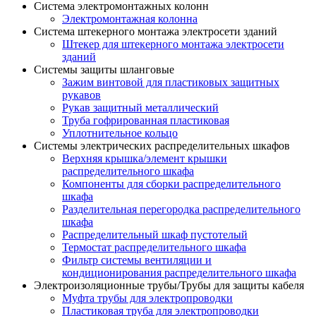
Система электромонтажных колонн
Электромонтажная колонна
Система штекерного монтажа электросети зданий
Штекер для штекерного монтажа электросети
зданий
Системы защиты шланговые
Зажим винтовой для пластиковых защитных
рукавов
Рукав защитный металлический
Труба гофрированная пластиковая
Уплотнительное кольцо
Системы электрических распределительных шкафов
Верхняя крышка/элемент крышки
распределительного шкафа
Компоненты для сборки распределительного
шкафа
Разделительная перегородка распределительного
шкафа
Распределительный шкаф пустотелый
Термостат распределительного шкафа
Фильтр системы вентиляции и
кондиционирования распределительного шкафа
Электроизоляционные трубы/Трубы для защиты кабеля
Муфта трубы для электропроводки
Пластиковая труба для электропроводки