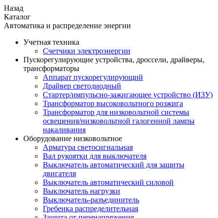
Назад
Каталог
Автоматика и распределение энергии
Учетная техника
Счетчики электроэнергии
Пускорегулирующие устройства, дроссели, драйверы,
трансформаторы
Аппарат пускорегулирующий
Драйвер светодиодный
Стартер/импульсно-зажигающее устройство (ИЗУ)
Трансформатор высоковольтного розжига
Трансформатор для низковольтной системы
освещения/низковольтной галогенной лампы
накаливания
Оборудование низковольтное
Арматура светосигнальная
Вал рукоятки для выключателя
Выключатель автоматический для защиты
двигателя
Выключатель автоматический силовой
Выключатель нагрузки
Выключатель-разъединитель
Гребенка распределительная
Защита от перенапряжения