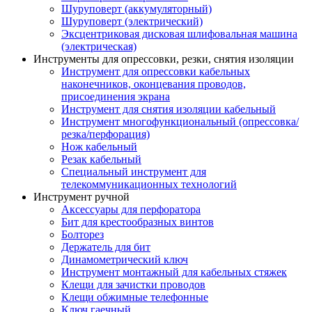
Шуруповерт (аккумуляторный)
Шуруповерт (электрический)
Эксцентриковая дисковая шлифовальная машина
(электрическая)
Инструменты для опрессовки, резки, снятия изоляции
Инструмент для опрессовки кабельных
наконечников, оконцевания проводов,
присоединения экрана
Инструмент для снятия изоляции кабельный
Инструмент многофункциональный (опрессовка/
резка/перфорация)
Нож кабельный
Резак кабельный
Специальный инструмент для
телекоммуникационных технологий
Инструмент ручной
Аксессуары для перфоратора
Бит для крестообразных винтов
Болторез
Держатель для бит
Динамометрический ключ
Инструмент монтажный для кабельных стяжек
Клещи для зачистки проводов
Клещи обжимные телефонные
Ключ гаечный