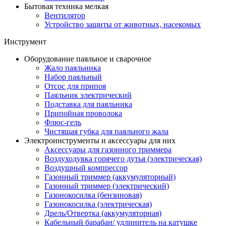
Бытовая техника мелкая
Вентилятор
Устройство защиты от животных, насекомых
Инструмент
Оборудование паяльное и сварочное
Жало паяльника
Набор паяльный
Отсос для припоя
Паяльник электрический
Подставка для паяльника
Припойная проволока
Флюс-гель
Чистящая губка для паяльного жала
Электроинструменты и аксессуары для них
Аксессуары для газонного триммера
Воздуходувка горячего дутья (электрическая)
Воздушный компрессор
Газонный триммер (аккумуляторный)
Газонный триммер (электрический)
Газонокосилка (бензиновая)
Газонокосилка (электрическая)
Дрель/Отвертка (аккумуляторная)
Кабельный барабан/ удлинитель на катушке