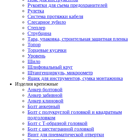
Рукоятки для съема предохранителей
Рулетка
Система протяжки кабеля
Слесарное зубило
Степлер
Струбцина
Тара, упаковка, строительная защитная пленка
Топор
Торцевые кусачки
Уровень
Шило
Шлифовальный круг
Штангенциркуль, микроометр
Ящик для инструментов, сумка монтажника
Изделия крепежные
Анкер болтовой
Анкер забивной
Анкер клиновой
Болт анкерный
Болт с полукруглой головкой и квадратным
подголовком
Болт с Т-образной головкой
Болт с шестигранной головкой
Винт для пневматической отвертки