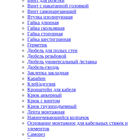
Винт для розетки
Винт с накатанной головкой
Винт самонарезающий
Втулка изолирующая
Гайка длинная
Гайка скользящая
Гайка стопорная
Гайка шестигранная
Герметик
Дюбель для полых стен
Дюбель резьбовой
Дюбель универсальный /вставка
Дюбель-гвоздь
Заклепка закладная
Карабин
Клей/адгезив
Кронштейн для кабеля
Крюк анкерный
Крюк с винтом
Крюк грузоподъемный
Лента монтажная
Навинчивающийся колпачок
Основание монтажное для кабельных стяжек и
элементов
Саморез