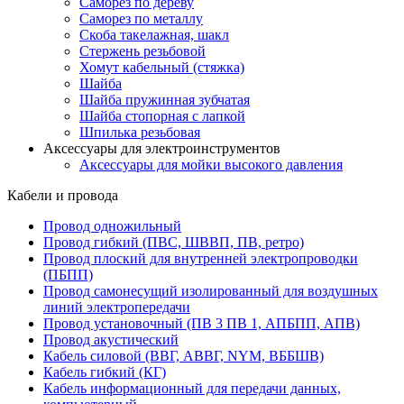
Саморез по дереву
Саморез по металлу
Скоба такелажная, шакл
Стержень резьбовой
Хомут кабельный (стяжка)
Шайба
Шайба пружинная зубчатая
Шайба стопорная с лапкой
Шпилька резьбовая
Аксессуары для электроинструментов
Аксессуары для мойки высокого давления
Кабели и провода
Провод одножильный
Провод гибкий (ПВС, ШВВП, ПВ, ретро)
Провод плоский для внутренней электропроводки
(ПБПП)
Провод самонесущий изолированный для воздушных
линий электропередачи
Провод установочный (ПВ 3 ПВ 1, АПБПП, АПВ)
Провод акустический
Кабель силовой (ВВГ, АВВГ, NYM, ВББШВ)
Кабель гибкий (КГ)
Кабель информационный для передачи данных,