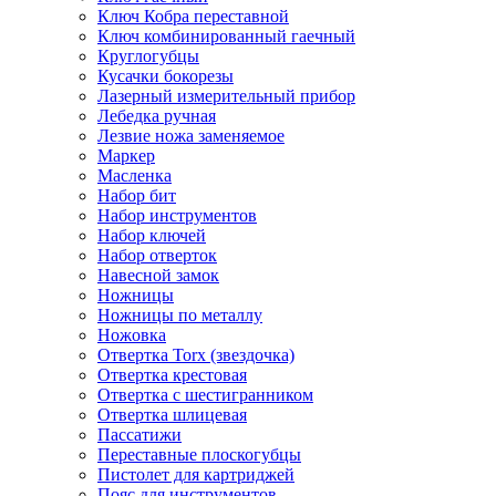
Ключ Кобра переставной
Ключ комбинированный гаечный
Круглогубцы
Кусачки бокорезы
Лазерный измерительный прибор
Лебедка ручная
Лезвие ножа заменяемое
Маркер
Масленка
Набор бит
Набор инструментов
Набор ключей
Набор отверток
Навесной замок
Ножницы
Ножницы по металлу
Ножовка
Отвертка Torx (звездочка)
Отвертка крестовая
Отвертка с шестигранником
Отвертка шлицевая
Пассатижи
Переставные плоскогубцы
Пистолет для картриджей
Пояс для инструментов