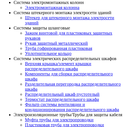
Система электромонтажных колонн
Электромонтажная колонна
Система штекерного монтажа электросети зданий
Штекер для штекерного монтажа электросети
зданий
Системы защиты шланговые
Зажим винтовой для пластиковых защитных
рукавов
Рукав защитный металлический
Труба гофрированная пластиковая
Уплотнительное кольцо
Системы электрических распределительных шкафов
Верхняя крышка/элемент крышки
распределительного шкафа
Компоненты для сборки распределительного
шкафа
Разделительная перегородка распределительного
шкафа
Распределительный шкаф пустотелый
Термостат распределительного шкафа
Фильтр системы вентиляции и
кондиционирования распределительного шкафа
Электроизоляционные трубы/Трубы для защиты кабеля
Муфта трубы для электропроводки
Пластиковая труба для электропроводки