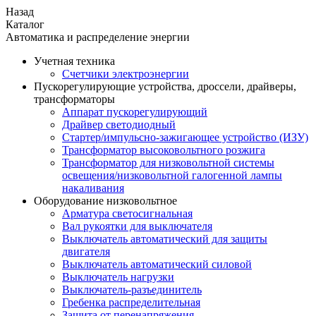
Назад
Каталог
Автоматика и распределение энергии
Учетная техника
Счетчики электроэнергии
Пускорегулирующие устройства, дроссели, драйверы,
трансформаторы
Аппарат пускорегулирующий
Драйвер светодиодный
Стартер/импульсно-зажигающее устройство (ИЗУ)
Трансформатор высоковольтного розжига
Трансформатор для низковольтной системы
освещения/низковольтной галогенной лампы
накаливания
Оборудование низковольтное
Арматура светосигнальная
Вал рукоятки для выключателя
Выключатель автоматический для защиты
двигателя
Выключатель автоматический силовой
Выключатель нагрузки
Выключатель-разъединитель
Гребенка распределительная
Защита от перенапряжения