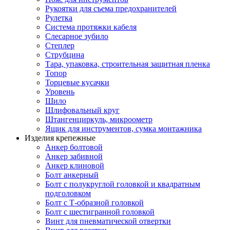
Рукоятки для съема предохранителей
Рулетка
Система протяжки кабеля
Слесарное зубило
Степлер
Струбцина
Тара, упаковка, строительная защитная пленка
Топор
Торцевые кусачки
Уровень
Шило
Шлифовальный круг
Штангенциркуль, микроометр
Ящик для инструментов, сумка монтажника
Изделия крепежные
Анкер болтовой
Анкер забивной
Анкер клиновой
Болт анкерный
Болт с полукруглой головкой и квадратным
подголовком
Болт с Т-образной головкой
Болт с шестигранной головкой
Винт для пневматической отвертки