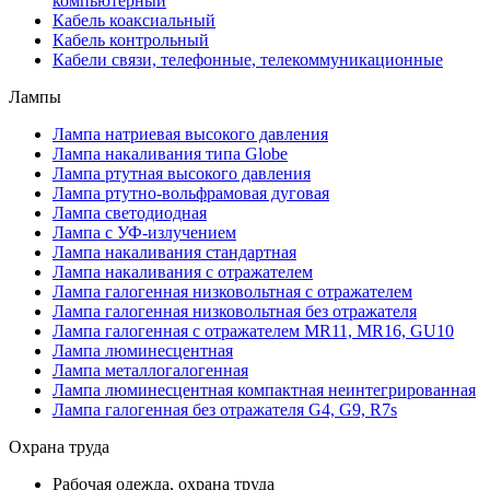
компьютерный
Кабель коаксиальный
Кабель контрольный
Кабели связи, телефонные, телекоммуникационные
Лампы
Лампа натриевая высокого давления
Лампа накаливания типа Globe
Лампа ртутная высокого давления
Лампа ртутно-вольфрамовая дуговая
Лампа светодиодная
Лампа с УФ-излучением
Лампа накаливания стандартная
Лампа накаливания с отражателем
Лампа галогенная низковольтная с отражателем
Лампа галогенная низковольтная без отражателя
Лампа галогенная с отражателем MR11, MR16, GU10
Лампа люминесцентная
Лампа металлогалогенная
Лампа люминесцентная компактная неинтегрированная
Лампа галогенная без отражателя G4, G9, R7s
Охрана труда
Рабочая одежда, охрана труда