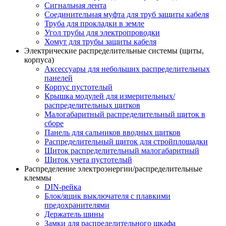
Сигнальная лента
Соединительная муфта для труб защиты кабеля
Труба для прокладки в земле
Угол трубы для электропроводки
Хомут для трубы защиты кабеля
Электрические распределительные системы (щиты,
корпуса)
Аксессуары для небольших распределительных
панелей
Корпус пустотелый
Крышка модулей для измерительных/
распределительных щитков
Малогабаритный распределительный щиток в
сборе
Панель для сальников вводных щитков
Распределительный щиток для стройплощадки
Щиток распределительный малогабаритный
Щиток учета пустотелый
Распределение электроэнергии/распределительные
клеммы
DIN-рейка
Блок/ящик выключателя с плавкими
предохранителями
Держатель шины
Замки для распределительного шкафа