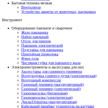
Бытовая техника мелкая
Вентилятор
Устройство защиты от животных, насекомых
Инструмент
Оборудование паяльное и сварочное
Жало паяльника
Набор паяльный
Отсос для припоя
Паяльник электрический
Подставка для паяльника
Припойная проволока
Флюс-гель
Чистящая губка для паяльного жала
Электроинструменты и аксессуары для них
Аксессуары для газонного триммера
Воздуходувка горячего дутья (электрическая)
Воздушный компрессор
Газонный триммер (аккумуляторный)
Газонный триммер (электрический)
Газонокосилка (бензиновая)
Газонокосилка (электрическая)
Дрель/Отвертка (аккумуляторная)
Кабельный барабан/ удлинитель на катушке