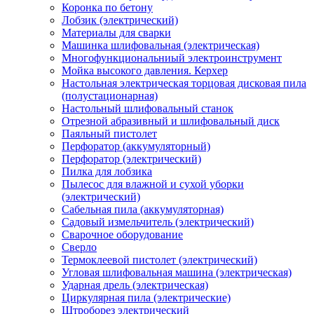
Коронка по бетону
Лобзик (электрический)
Материалы для сварки
Машинка шлифовальная (электрическая)
Многофункциональниый электроинструмент
Мойка высокого давления. Керхер
Настольная электрическая торцовая дисковая пила
(полустационарная)
Настольный шлифовальный станок
Отрезной абразивный и шлифовальный диск
Паяльный пистолет
Перфоратор (аккумуляторный)
Перфоратор (электрический)
Пилка для лобзика
Пылесос для влажной и сухой уборки
(электрический)
Сабельная пила (аккумуляторная)
Садовый измельчитель (электрический)
Сварочное оборудование
Сверло
Термоклеевой пистолет (электрический)
Угловая шлифовальная машина (электрическая)
Ударная дрель (электрическая)
Циркулярная пила (электрические)
Штроборез электрический