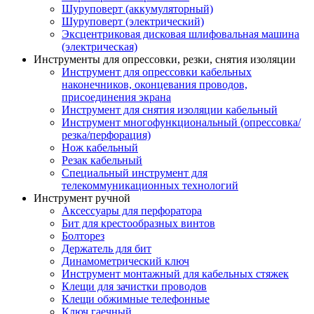
Шуруповерт (аккумуляторный)
Шуруповерт (электрический)
Эксцентриковая дисковая шлифовальная машина
(электрическая)
Инструменты для опрессовки, резки, снятия изоляции
Инструмент для опрессовки кабельных
наконечников, оконцевания проводов,
присоединения экрана
Инструмент для снятия изоляции кабельный
Инструмент многофункциональный (опрессовка/
резка/перфорация)
Нож кабельный
Резак кабельный
Специальный инструмент для
телекоммуникационных технологий
Инструмент ручной
Аксессуары для перфоратора
Бит для крестообразных винтов
Болторез
Держатель для бит
Динамометрический ключ
Инструмент монтажный для кабельных стяжек
Клещи для зачистки проводов
Клещи обжимные телефонные
Ключ гаечный