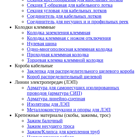
Секция Т-образная для кабельного лотка
Секция угловая для кабельных лотков
Соединитель для кабельных лотков
Соединитель для несущих и и профильных реек
Колодки клеммные
Колодка заземления клеммная
Колодка клеммная с ножом отключения
Нулевая шина
Одно-многополюсная клеммная колодка
Проходная клеммная колодка
Торцевая клемма клеммной колодки
Короба кабельные
Заклепка для распределительного щелевого короба
Короб распределительный щелевой
Линии электропередач (ЛЭП)
Арматура для самонесущих изолированных
проводов (арматура СИП)
Арматура линейно-сцепная
Изоляторы для ЛЭП
Металлоконструкции и опоры для ЛЭП
Крепежные материалы (скобы, зажимы, трос)
Зажим балочный
Зажим несущего троса
Зажим/Клипса для крепления труб