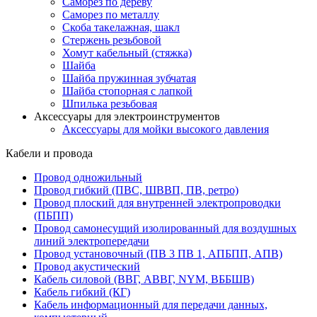
Саморез по дереву
Саморез по металлу
Скоба такелажная, шакл
Стержень резьбовой
Хомут кабельный (стяжка)
Шайба
Шайба пружинная зубчатая
Шайба стопорная с лапкой
Шпилька резьбовая
Аксессуары для электроинструментов
Аксессуары для мойки высокого давления
Кабели и провода
Провод одножильный
Провод гибкий (ПВС, ШВВП, ПВ, ретро)
Провод плоский для внутренней электропроводки
(ПБПП)
Провод самонесущий изолированный для воздушных
линий электропередачи
Провод установочный (ПВ 3 ПВ 1, АПБПП, АПВ)
Провод акустический
Кабель силовой (ВВГ, АВВГ, NYM, ВББШВ)
Кабель гибкий (КГ)
Кабель информационный для передачи данных,