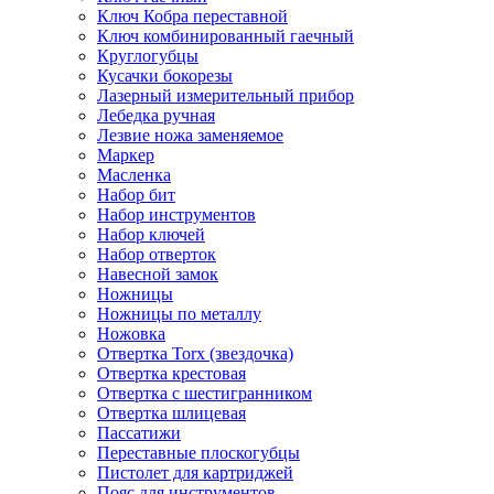
Ключ Кобра переставной
Ключ комбинированный гаечный
Круглогубцы
Кусачки бокорезы
Лазерный измерительный прибор
Лебедка ручная
Лезвие ножа заменяемое
Маркер
Масленка
Набор бит
Набор инструментов
Набор ключей
Набор отверток
Навесной замок
Ножницы
Ножницы по металлу
Ножовка
Отвертка Torx (звездочка)
Отвертка крестовая
Отвертка с шестигранником
Отвертка шлицевая
Пассатижи
Переставные плоскогубцы
Пистолет для картриджей
Пояс для инструментов