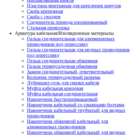
Направляющая кабеля
Пластина монтажная для крепления хомутов
Скоба крепежная
Скоба с гвоздем
Соединитель провода изолированный
Стальная проволока
Арматура кабельная/Изоляционные материалы
Гильза соединительная для алюминиевых
проводников под опрессовку
Гильза соединительная для медных проводников
под опрессовку
Гильза соединительная обжимная
Гильза термоусадочная обжимная
Зажим соединительный, ответвительный
Колпачок термоусадочный разъема
Лубрикант-гель для смазки кабеля
Муфта кабельная концевая
Муфта кабельная соединительная
Наконечник быстроразмыкаемый
Наконечник кабельный со срывными болтами
Наконечник кабельный трубчатый для медных
проводников
Наконечник обжимной кабельный для
алюминиевых проводников
Наконечник обжимной кабельный для медных