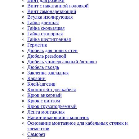
Винт для розетки
Винт с накатанной головкой
Винт самонарезающий
Втулка изолирующая
Гайка длинная
Гайка скользящая
Гайка стопорная
Гайка шестигранная
Герметик
Дюбель для полых стен
Дюбель резьбовой
Дюбель универсальный /вставка
Дюбель-гвоздь
Заклепка закладная
Карабин
Клей/адгезив
Кронштейн для кабеля
Крюк анкерный
Крюк с винтом
Крюк грузоподъемный
Лента монтажная
Навинчивающийся колпачок
Основание монтажное для кабельных стяжек и
элементов
Саморез