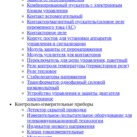
Комбинированный пускатель с электронным
блоком управления
Контакт вспомогательный
Контактор/магнитный пускатель/силовое реле
переменного тока (АС)
Контакторное реле
Корпус постов для установки аппаратов
управления и сигнализации
Модуль защиты от перенапряжения
Модуль усилителя для контакторов
Переключатель для цепи управления, пакетный
Реле контроля температуры (термисторное реле)
Реле тепловое
Стабилизаторы напряжения
Трансформатор однофазный силовой
низковольтный
Устройство управления и защиты двигателя
электронное
Контрольно-измерительные приборы
Детектор скрытой проводки
Измерительное-/испытательное оборудование для
телекоммуникационной технологии
Индикатор низкого напряжения
Клещи токоизмерительные