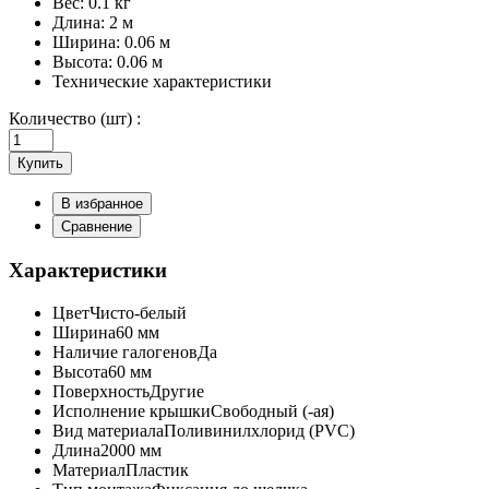
Вес:
0.1 кг
Длина:
2 м
Ширина:
0.06 м
Высота:
0.06 м
Технические характеристики
Количество (шт) :
Купить
В избранное
Сравнение
Характеристики
Цвет
Чисто-белый
Ширина
60 мм
Наличие галогенов
Да
Высота
60 мм
Поверхность
Другие
Исполнение крышки
Свободный (-ая)
Вид материала
Поливинилхлорид (PVC)
Длина
2000 мм
Материал
Пластик