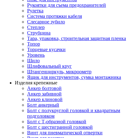
Рукоятки для съема предохранителей
Рулетка
Система протяжки кабеля
Слесарное зубило
Степлер
Струбцина
Тара, упаковка, строительная защитная пленка
Топор
Торцевые кусачки
Уровень
Шило
Шлифовальный круг
Штангенциркуль, микроометр
Ящик для инструментов, сумка монтажника
Изделия крепежные
Анкер болтовой
Анкер забивной
Анкер клиновой
Болт анкерный
Болт с полукруглой головкой и квадратным
подголовком
Болт с Т-образной головкой
Болт с шестигранной головкой
Винт для пневматической отвертки