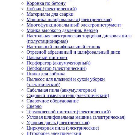
Коронка по бетону
Лобзик (электрический)
Материалы для сварки
Машинка шлифовальная (электрическая)
Многофункциональниый электроинструмент
Мойка высокого давления. Керхер
Настольная электрическая торцовая дисковая пила
(полустационарная)
Настольный шлифовальный станок
Отрезной абразивный и шлифовальный диск
Паяльный пистолет
Перфоратор (аккумуляторный)
Перфоратор (электрический)
Пилка для лобзика
Пылесос для влажной и сухой уборки
(электрический)
Сабельная пила (аккумуляторная)
Садовый измельчитель (электрический)
Сварочное оборудование
Сверло
Термоклеевой пистолет (электрический)
Угловая шлифовальная машина (электрическая)
Ударная дрель (электрическая)
Циркулярная пила (электрические)
Штроборез электрический