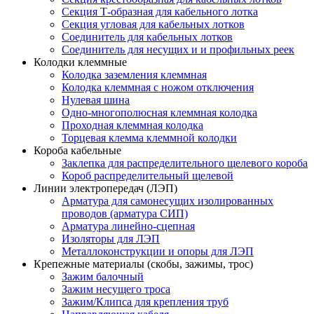
Секция Т-образная для кабельного лотка
Секция угловая для кабельных лотков
Соединитель для кабельных лотков
Соединитель для несущих и и профильных реек
Колодки клеммные
Колодка заземления клеммная
Колодка клеммная с ножом отключения
Нулевая шина
Одно-многополюсная клеммная колодка
Проходная клеммная колодка
Торцевая клемма клеммной колодки
Короба кабельные
Заклепка для распределительного щелевого короба
Короб распределительный щелевой
Линии электропередач (ЛЭП)
Арматура для самонесущих изолированных
проводов (арматура СИП)
Арматура линейно-сцепная
Изоляторы для ЛЭП
Металлоконструкции и опоры для ЛЭП
Крепежные материалы (скобы, зажимы, трос)
Зажим балочный
Зажим несущего троса
Зажим/Клипса для крепления труб