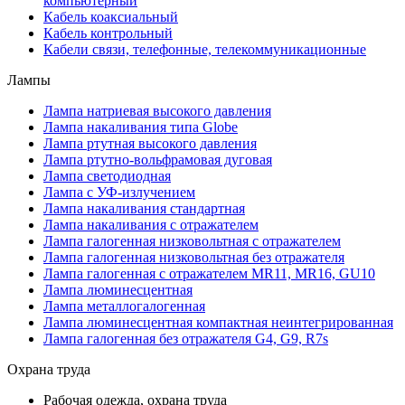
компьютерный
Кабель коаксиальный
Кабель контрольный
Кабели связи, телефонные, телекоммуникационные
Лампы
Лампа натриевая высокого давления
Лампа накаливания типа Globe
Лампа ртутная высокого давления
Лампа ртутно-вольфрамовая дуговая
Лампа светодиодная
Лампа с УФ-излучением
Лампа накаливания стандартная
Лампа накаливания с отражателем
Лампа галогенная низковольтная с отражателем
Лампа галогенная низковольтная без отражателя
Лампа галогенная с отражателем MR11, MR16, GU10
Лампа люминесцентная
Лампа металлогалогенная
Лампа люминесцентная компактная неинтегрированная
Лампа галогенная без отражателя G4, G9, R7s
Охрана труда
Рабочая одежда, охрана труда