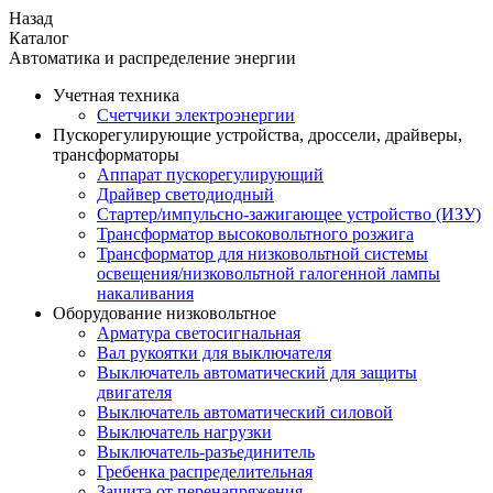
Назад
Каталог
Автоматика и распределение энергии
Учетная техника
Счетчики электроэнергии
Пускорегулирующие устройства, дроссели, драйверы,
трансформаторы
Аппарат пускорегулирующий
Драйвер светодиодный
Стартер/импульсно-зажигающее устройство (ИЗУ)
Трансформатор высоковольтного розжига
Трансформатор для низковольтной системы
освещения/низковольтной галогенной лампы
накаливания
Оборудование низковольтное
Арматура светосигнальная
Вал рукоятки для выключателя
Выключатель автоматический для защиты
двигателя
Выключатель автоматический силовой
Выключатель нагрузки
Выключатель-разъединитель
Гребенка распределительная
Защита от перенапряжения