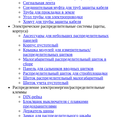
Сигнальная лента
Соединительная муфта для труб защиты кабеля
Труба для прокладки в земле
Угол трубы для электропроводки
Хомут для трубы защиты кабеля
Электрические распределительные системы (щиты,
корпуса)
Аксессуары для небольших распределительных
панелей
Корпус пустотелый
Крышка модулей для измерительных/
распределительных щитков
Малогабаритный распределительный щиток в
сборе
Панель для сальников вводных щитков
Распределительный щиток для стройплощадки
Щиток распределительный малогабаритный
Щиток учета пустотелый
Распределение электроэнергии/распределительные
клеммы
DIN-рейка
Блок/ящик выключателя с плавкими
предохранителями
Держатель шины
Замки для распределительного шкафа