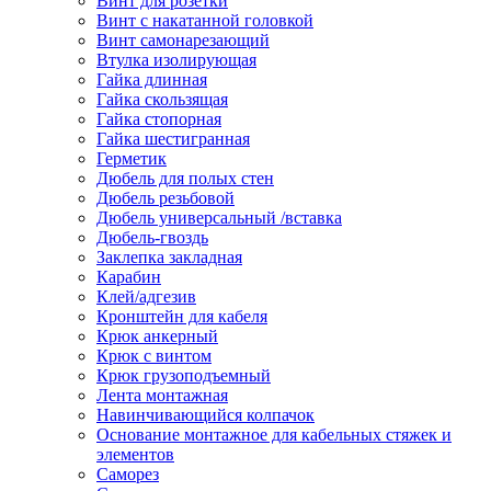
Винт для розетки
Винт с накатанной головкой
Винт самонарезающий
Втулка изолирующая
Гайка длинная
Гайка скользящая
Гайка стопорная
Гайка шестигранная
Герметик
Дюбель для полых стен
Дюбель резьбовой
Дюбель универсальный /вставка
Дюбель-гвоздь
Заклепка закладная
Карабин
Клей/адгезив
Кронштейн для кабеля
Крюк анкерный
Крюк с винтом
Крюк грузоподъемный
Лента монтажная
Навинчивающийся колпачок
Основание монтажное для кабельных стяжек и
элементов
Саморез