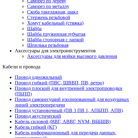
Саморез по дереву
Саморез по металлу
Скоба такелажная, шакл
Стержень резьбовой
Хомут кабельный (стяжка)
Шайба
Шайба пружинная зубчатая
Шайба стопорная с лапкой
Шпилька резьбовая
Аксессуары для электроинструментов
Аксессуары для мойки высокого давления
Кабели и провода
Провод одножильный
Провод гибкий (ПВС, ШВВП, ПВ, ретро)
Провод плоский для внутренней электропроводки
(ПБПП)
Провод самонесущий изолированный для воздушных
линий электропередачи
Провод установочный (ПВ 3 ПВ 1, АПБПП, АПВ)
Провод акустический
Кабель силовой (ВВГ, АВВГ, NYM, ВББШВ)
Кабель гибкий (КГ)
Кабель информационный для передачи данных,