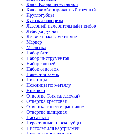
Ключ Кобра переставной
Ключ комбинированный гаечный
Круглогубцы
Кусачки бокорезы
Лазерный измерительный прибор
Лебедка ручная
Лезвие ножа заменяемое
Маркер
Масленка
Набор бит
Набор инструментов
Набор ключей
Набор отверток
Навесной замок
Ножницы
Ножницы по металлу
Ножовка
Отвертка Torx (звездочка)
Отвертка крестовая
Отвертка с шестигранником
Отвертка шлицевая
Пассатижи
Переставные плоскогубцы
Пистолет для картриджей
Пояс для инструментов