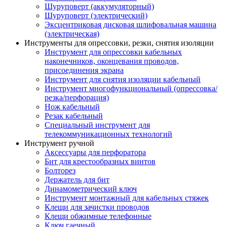
Шуруповерт (аккумуляторный)
Шуруповерт (электрический)
Эксцентриковая дисковая шлифовальная машина
(электрическая)
Инструменты для опрессовки, резки, снятия изоляции
Инструмент для опрессовки кабельных
наконечников, оконцевания проводов,
присоединения экрана
Инструмент для снятия изоляции кабельный
Инструмент многофункциональный (опрессовка/
резка/перфорация)
Нож кабельный
Резак кабельный
Специальный инструмент для
телекоммуникационных технологий
Инструмент ручной
Аксессуары для перфоратора
Бит для крестообразных винтов
Болторез
Держатель для бит
Динамометрический ключ
Инструмент монтажный для кабельных стяжек
Клещи для зачистки проводов
Клещи обжимные телефонные
Ключ гаечный