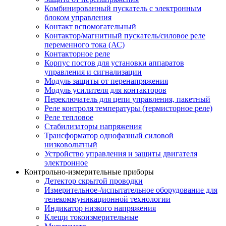
Комбинированный пускатель с электронным
блоком управления
Контакт вспомогательный
Контактор/магнитный пускатель/силовое реле
переменного тока (АС)
Контакторное реле
Корпус постов для установки аппаратов
управления и сигнализации
Модуль защиты от перенапряжения
Модуль усилителя для контакторов
Переключатель для цепи управления, пакетный
Реле контроля температуры (термисторное реле)
Реле тепловое
Стабилизаторы напряжения
Трансформатор однофазный силовой
низковольтный
Устройство управления и защиты двигателя
электронное
Контрольно-измерительные приборы
Детектор скрытой проводки
Измерительное-/испытательное оборудование для
телекоммуникационной технологии
Индикатор низкого напряжения
Клещи токоизмерительные