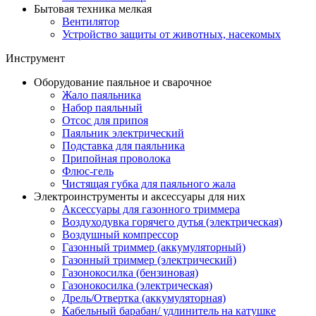
Бытовая техника мелкая
Вентилятор
Устройство защиты от животных, насекомых
Инструмент
Оборудование паяльное и сварочное
Жало паяльника
Набор паяльный
Отсос для припоя
Паяльник электрический
Подставка для паяльника
Припойная проволока
Флюс-гель
Чистящая губка для паяльного жала
Электроинструменты и аксессуары для них
Аксессуары для газонного триммера
Воздуходувка горячего дутья (электрическая)
Воздушный компрессор
Газонный триммер (аккумуляторный)
Газонный триммер (электрический)
Газонокосилка (бензиновая)
Газонокосилка (электрическая)
Дрель/Отвертка (аккумуляторная)
Кабельный барабан/ удлинитель на катушке