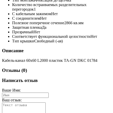
Тип монтажа
Фиксация до щелчка
Количество встраиваемых разделительных
перегородок
1
С кабельным зажимом
Нет
С соединителем
Нет
Полезное поперечное сечение
2866 кв.мм
Защитная пленка
Да
Прозрачный
Нет
Соответствует функциональной целостности
Нет
Тип крышки
Свободный (-ая)
Описание
Кабель-канал 60х60 L2000 пластик TA-GN DKC 01784
Отзывы (0)
Написать отзыв
Ваше Имя:
Ваш отзыв: