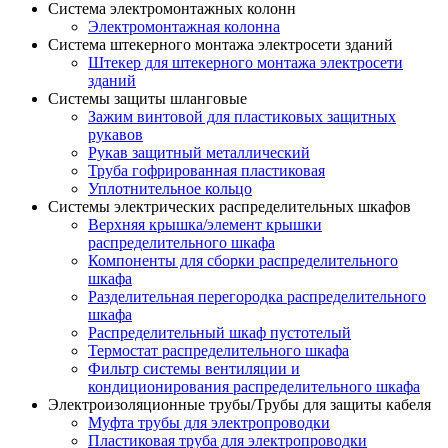
Система электромонтажных колонн
Электромонтажная колонна
Система штекерного монтажа электросети зданий
Штекер для штекерного монтажа электросети
зданий
Системы защиты шланговые
Зажим винтовой для пластиковых защитных
рукавов
Рукав защитный металлический
Труба гофрированная пластиковая
Уплотнительное кольцо
Системы электрических распределительных шкафов
Верхняя крышка/элемент крышки
распределительного шкафа
Компоненты для сборки распределительного
шкафа
Разделительная перегородка распределительного
шкафа
Распределительный шкаф пустотелый
Термостат распределительного шкафа
Фильтр системы вентиляции и
кондиционирования распределительного шкафа
Электроизоляционные трубы/Трубы для защиты кабеля
Муфта трубы для электропроводки
Пластиковая труба для электропроводки