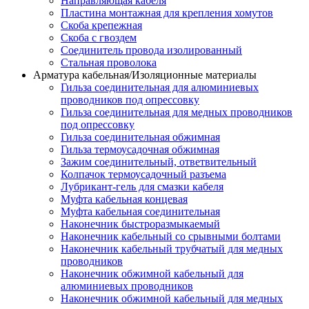
Направляющая кабеля
Пластина монтажная для крепления хомутов
Скоба крепежная
Скоба с гвоздем
Соединитель провода изолированный
Стальная проволока
Арматура кабельная/Изоляционные материалы
Гильза соединительная для алюминиевых
проводников под опрессовку
Гильза соединительная для медных проводников
под опрессовку
Гильза соединительная обжимная
Гильза термоусадочная обжимная
Зажим соединительный, ответвительный
Колпачок термоусадочный разъема
Лубрикант-гель для смазки кабеля
Муфта кабельная концевая
Муфта кабельная соединительная
Наконечник быстроразмыкаемый
Наконечник кабельный со срывными болтами
Наконечник кабельный трубчатый для медных
проводников
Наконечник обжимной кабельный для
алюминиевых проводников
Наконечник обжимной кабельный для медных