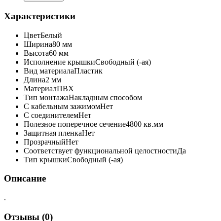
Характеристики
Цвет
Белый
Ширина
80 мм
Высота
60 мм
Исполнение крышки
Свободный (-ая)
Вид материала
Пластик
Длина
2 мм
Материал
ПВХ
Тип монтажа
Накладным способом
С кабельным зажимом
Нет
С соединителем
Нет
Полезное поперечное сечение
4800 кв.мм
Защитная пленка
Нет
Прозрачный
Нет
Соответствует функциональной целостности
Да
Тип крышки
Свободный (-ая)
Описание
.
Отзывы (0)