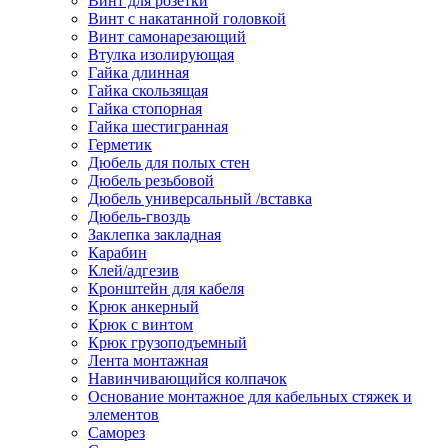
Винт для розетки
Винт с накатанной головкой
Винт самонарезающий
Втулка изолирующая
Гайка длинная
Гайка скользящая
Гайка стопорная
Гайка шестигранная
Герметик
Дюбель для полых стен
Дюбель резьбовой
Дюбель универсальный /вставка
Дюбель-гвоздь
Заклепка закладная
Карабин
Клей/адгезив
Кронштейн для кабеля
Крюк анкерный
Крюк с винтом
Крюк грузоподъемный
Лента монтажная
Навинчивающийся колпачок
Основание монтажное для кабельных стяжек и
элементов
Саморез