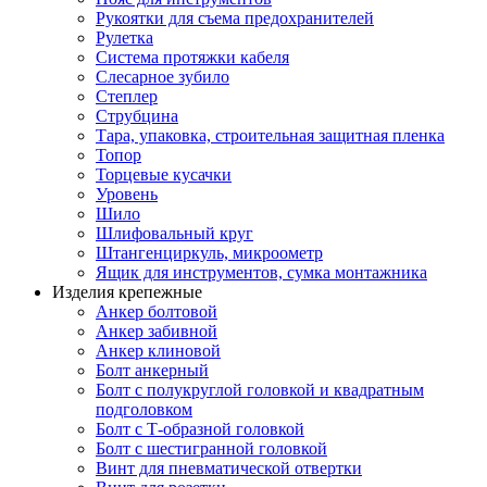
Рукоятки для съема предохранителей
Рулетка
Система протяжки кабеля
Слесарное зубило
Степлер
Струбцина
Тара, упаковка, строительная защитная пленка
Топор
Торцевые кусачки
Уровень
Шило
Шлифовальный круг
Штангенциркуль, микроометр
Ящик для инструментов, сумка монтажника
Изделия крепежные
Анкер болтовой
Анкер забивной
Анкер клиновой
Болт анкерный
Болт с полукруглой головкой и квадратным
подголовком
Болт с Т-образной головкой
Болт с шестигранной головкой
Винт для пневматической отвертки