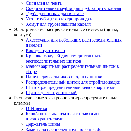
Сигнальная лента
Соединительная муфта для труб защиты кабеля
Труба для прокладки в земле
Угол трубы для электропроводки
Хомут для трубы защиты кабеля
Электрические распределительные системы (щиты,
корпуса)
Аксессуары для небольших распределительных
панелей
Корпус пустотелый
Крышка модулей для измерительных/
распределительных щитков
Малогабаритный распределительный щиток в
сборе
Панель для сальников вводных щитков
Распределительный щиток для стройплощадки
Щиток распределительный малогабаритный
Щиток учета пустотелый
Распределение электроэнергии/распределительные
клеммы
DIN-рейка
Блок/ящик выключателя с плавкими
предохранителями
Держатель шины
Замки для распределительного шкафа