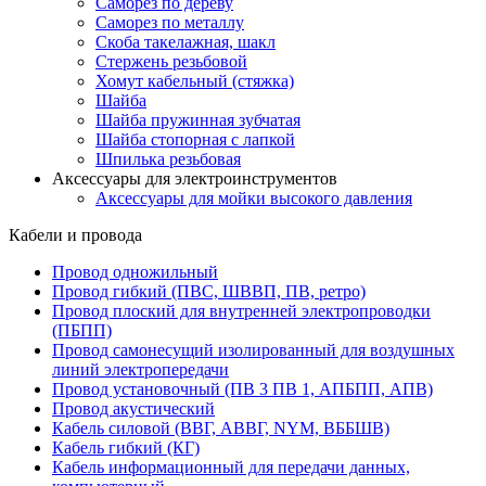
Саморез по дереву
Саморез по металлу
Скоба такелажная, шакл
Стержень резьбовой
Хомут кабельный (стяжка)
Шайба
Шайба пружинная зубчатая
Шайба стопорная с лапкой
Шпилька резьбовая
Аксессуары для электроинструментов
Аксессуары для мойки высокого давления
Кабели и провода
Провод одножильный
Провод гибкий (ПВС, ШВВП, ПВ, ретро)
Провод плоский для внутренней электропроводки
(ПБПП)
Провод самонесущий изолированный для воздушных
линий электропередачи
Провод установочный (ПВ 3 ПВ 1, АПБПП, АПВ)
Провод акустический
Кабель силовой (ВВГ, АВВГ, NYM, ВББШВ)
Кабель гибкий (КГ)
Кабель информационный для передачи данных,