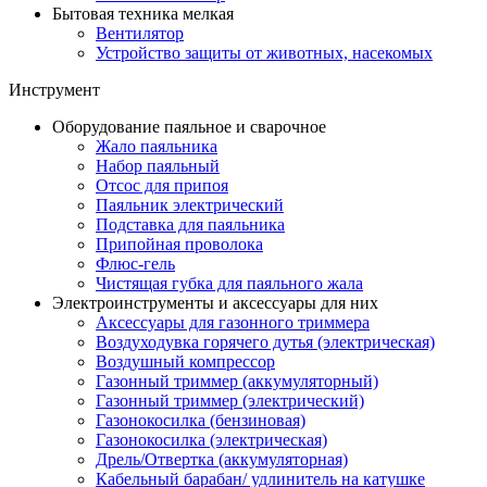
Бытовая техника мелкая
Вентилятор
Устройство защиты от животных, насекомых
Инструмент
Оборудование паяльное и сварочное
Жало паяльника
Набор паяльный
Отсос для припоя
Паяльник электрический
Подставка для паяльника
Припойная проволока
Флюс-гель
Чистящая губка для паяльного жала
Электроинструменты и аксессуары для них
Аксессуары для газонного триммера
Воздуходувка горячего дутья (электрическая)
Воздушный компрессор
Газонный триммер (аккумуляторный)
Газонный триммер (электрический)
Газонокосилка (бензиновая)
Газонокосилка (электрическая)
Дрель/Отвертка (аккумуляторная)
Кабельный барабан/ удлинитель на катушке