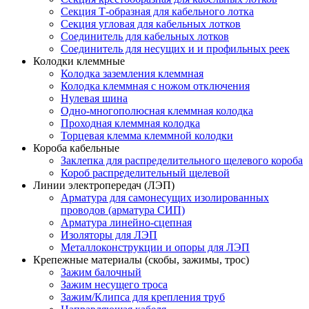
Секция Т-образная для кабельного лотка
Секция угловая для кабельных лотков
Соединитель для кабельных лотков
Соединитель для несущих и и профильных реек
Колодки клеммные
Колодка заземления клеммная
Колодка клеммная с ножом отключения
Нулевая шина
Одно-многополюсная клеммная колодка
Проходная клеммная колодка
Торцевая клемма клеммной колодки
Короба кабельные
Заклепка для распределительного щелевого короба
Короб распределительный щелевой
Линии электропередач (ЛЭП)
Арматура для самонесущих изолированных
проводов (арматура СИП)
Арматура линейно-сцепная
Изоляторы для ЛЭП
Металлоконструкции и опоры для ЛЭП
Крепежные материалы (скобы, зажимы, трос)
Зажим балочный
Зажим несущего троса
Зажим/Клипса для крепления труб