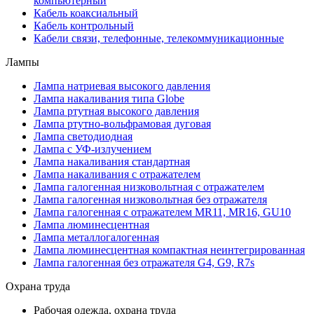
компьютерный
Кабель коаксиальный
Кабель контрольный
Кабели связи, телефонные, телекоммуникационные
Лампы
Лампа натриевая высокого давления
Лампа накаливания типа Globe
Лампа ртутная высокого давления
Лампа ртутно-вольфрамовая дуговая
Лампа светодиодная
Лампа с УФ-излучением
Лампа накаливания стандартная
Лампа накаливания с отражателем
Лампа галогенная низковольтная с отражателем
Лампа галогенная низковольтная без отражателя
Лампа галогенная с отражателем MR11, MR16, GU10
Лампа люминесцентная
Лампа металлогалогенная
Лампа люминесцентная компактная неинтегрированная
Лампа галогенная без отражателя G4, G9, R7s
Охрана труда
Рабочая одежда, охрана труда