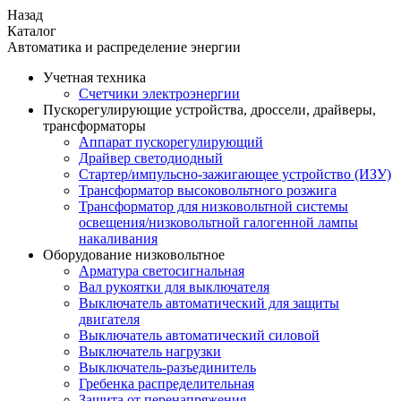
Назад
Каталог
Автоматика и распределение энергии
Учетная техника
Счетчики электроэнергии
Пускорегулирующие устройства, дроссели, драйверы,
трансформаторы
Аппарат пускорегулирующий
Драйвер светодиодный
Стартер/импульсно-зажигающее устройство (ИЗУ)
Трансформатор высоковольтного розжига
Трансформатор для низковольтной системы
освещения/низковольтной галогенной лампы
накаливания
Оборудование низковольтное
Арматура светосигнальная
Вал рукоятки для выключателя
Выключатель автоматический для защиты
двигателя
Выключатель автоматический силовой
Выключатель нагрузки
Выключатель-разъединитель
Гребенка распределительная
Защита от перенапряжения