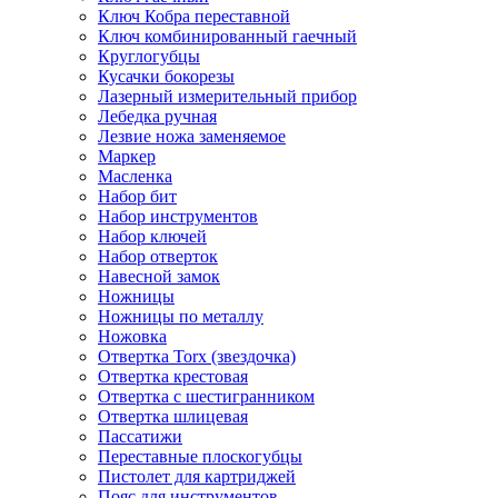
Ключ Кобра переставной
Ключ комбинированный гаечный
Круглогубцы
Кусачки бокорезы
Лазерный измерительный прибор
Лебедка ручная
Лезвие ножа заменяемое
Маркер
Масленка
Набор бит
Набор инструментов
Набор ключей
Набор отверток
Навесной замок
Ножницы
Ножницы по металлу
Ножовка
Отвертка Torx (звездочка)
Отвертка крестовая
Отвертка с шестигранником
Отвертка шлицевая
Пассатижи
Переставные плоскогубцы
Пистолет для картриджей
Пояс для инструментов