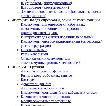
Шуруповерт (аккумуляторный)
Шуруповерт (электрический)
Эксцентриковая дисковая шлифовальная машина
(электрическая)
Инструменты для опрессовки, резки, снятия изоляции
Инструмент для опрессовки кабельных
наконечников, оконцевания проводов,
присоединения экрана
Инструмент для снятия изоляции кабельный
Инструмент многофункциональный (опрессовка/
резка/перфорация)
Нож кабельный
Резак кабельный
Специальный инструмент для
телекоммуникационных технологий
Инструмент ручной
Аксессуары для перфоратора
Бит для крестообразных винтов
Болторез
Держатель для бит
Динамометрический ключ
Инструмент монтажный для кабельных стяжек
Клещи для зачистки проводов
Клещи обжимные телефонные
Ключ гаечный