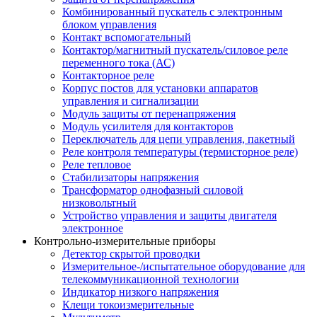
Комбинированный пускатель с электронным
блоком управления
Контакт вспомогательный
Контактор/магнитный пускатель/силовое реле
переменного тока (АС)
Контакторное реле
Корпус постов для установки аппаратов
управления и сигнализации
Модуль защиты от перенапряжения
Модуль усилителя для контакторов
Переключатель для цепи управления, пакетный
Реле контроля температуры (термисторное реле)
Реле тепловое
Стабилизаторы напряжения
Трансформатор однофазный силовой
низковольтный
Устройство управления и защиты двигателя
электронное
Контрольно-измерительные приборы
Детектор скрытой проводки
Измерительное-/испытательное оборудование для
телекоммуникационной технологии
Индикатор низкого напряжения
Клещи токоизмерительные