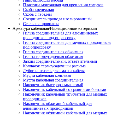
Направляющая кабеля
Пластина монтажная для крепления хомутов
Скоба крепежная
Скоба с гвоздем
Соединитель провода изолированный
Стальная проволока
Арматура кабельная/Изоляционные материалы
Гильза соединительная для алюминиевых
проводников под опрессовку
Гильза соединительная для медных проводников
под опрессовку
Гильза соединительная обжимная
Гильза термоусадочная обжимная
Зажим соединительный, ответвительный
Колпачок термоусадочный разъема
Лубрикант-гель для смазки кабеля
Муфта кабельная концевая
Муфта кабельная соединительная
Наконечник быстроразмыкаемый
Наконечник кабельный со срывными болтами
Наконечник кабельный трубчатый для медных
проводников
Наконечник обжимной кабельный для
алюминиевых проводников
Наконечник обжимной кабельный для медных