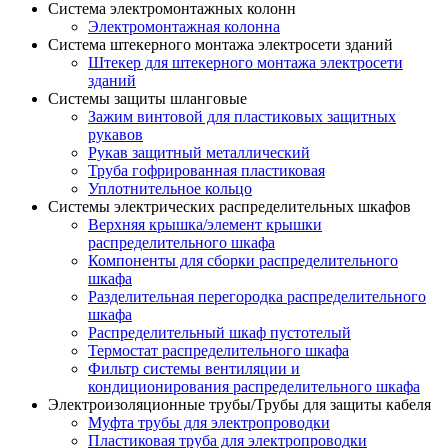
Система электромонтажных колонн
Электромонтажная колонна
Система штекерного монтажа электросети зданий
Штекер для штекерного монтажа электросети
зданий
Системы защиты шланговые
Зажим винтовой для пластиковых защитных
рукавов
Рукав защитный металлический
Труба гофрированная пластиковая
Уплотнительное кольцо
Системы электрических распределительных шкафов
Верхняя крышка/элемент крышки
распределительного шкафа
Компоненты для сборки распределительного
шкафа
Разделительная перегородка распределительного
шкафа
Распределительный шкаф пустотелый
Термостат распределительного шкафа
Фильтр системы вентиляции и
кондиционирования распределительного шкафа
Электроизоляционные трубы/Трубы для защиты кабеля
Муфта трубы для электропроводки
Пластиковая труба для электропроводки