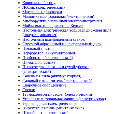
Коронка по бетону
Лобзик (электрический)
Материалы для сварки
Машинка шлифовальная (электрическая)
Многофункциональниый электроинструмент
Мойка высокого давления. Керхер
Настольная электрическая торцовая дисковая пила
(полустационарная)
Настольный шлифовальный станок
Отрезной абразивный и шлифовальный диск
Паяльный пистолет
Перфоратор (аккумуляторный)
Перфоратор (электрический)
Пилка для лобзика
Пылесос для влажной и сухой уборки
(электрический)
Сабельная пила (аккумуляторная)
Садовый измельчитель (электрический)
Сварочное оборудование
Сверло
Термоклеевой пистолет (электрический)
Угловая шлифовальная машина (электрическая)
Ударная дрель (электрическая)
Циркулярная пила (электрические)
Штроборез электрический