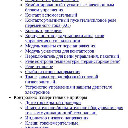
Комбинированный пускатель с электронным
блоком управления
Контакт вспомогательный
Контактор/магнитный пускатель/силовое реле
переменного тока (АС)
Контакторное реле
Корпус постов для установки аппаратов
управления и сигнализации
Модуль защиты от перенапряжения
Модуль усилителя для контакторов
Переключатель для цепи управления, пакетный
Реле контроля температуры (термисторное реле)
Реле тепловое
Стабилизаторы напряжения
Трансформатор однофазный силовой
низковольтный
Устройство управления и защиты двигателя
электронное
Контрольно-измерительные приборы
Детектор скрытой проводки
Измерительное-/испытательное оборудование для
телекоммуникационной технологии
Индикатор низкого напряжения
Клещи токоизмерительные