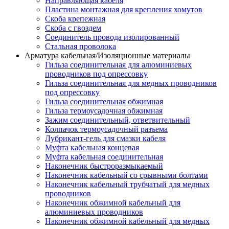
Направляющая кабеля
Пластина монтажная для крепления хомутов
Скоба крепежная
Скоба с гвоздем
Соединитель провода изолированный
Стальная проволока
Арматура кабельная/Изоляционные материалы
Гильза соединительная для алюминиевых
проводников под опрессовку
Гильза соединительная для медных проводников
под опрессовку
Гильза соединительная обжимная
Гильза термоусадочная обжимная
Зажим соединительный, ответвительный
Колпачок термоусадочный разъема
Лубрикант-гель для смазки кабеля
Муфта кабельная концевая
Муфта кабельная соединительная
Наконечник быстроразмыкаемый
Наконечник кабельный со срывными болтами
Наконечник кабельный трубчатый для медных
проводников
Наконечник обжимной кабельный для
алюминиевых проводников
Наконечник обжимной кабельный для медных