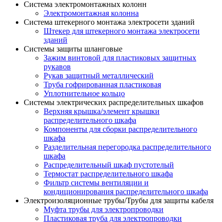
Система электромонтажных колонн
Электромонтажная колонна
Система штекерного монтажа электросети зданий
Штекер для штекерного монтажа электросети
зданий
Системы защиты шланговые
Зажим винтовой для пластиковых защитных
рукавов
Рукав защитный металлический
Труба гофрированная пластиковая
Уплотнительное кольцо
Системы электрических распределительных шкафов
Верхняя крышка/элемент крышки
распределительного шкафа
Компоненты для сборки распределительного
шкафа
Разделительная перегородка распределительного
шкафа
Распределительный шкаф пустотелый
Термостат распределительного шкафа
Фильтр системы вентиляции и
кондиционирования распределительного шкафа
Электроизоляционные трубы/Трубы для защиты кабеля
Муфта трубы для электропроводки
Пластиковая труба для электропроводки