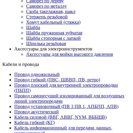
Саморез по дереву
Саморез по металлу
Скоба такелажная, шакл
Стержень резьбовой
Хомут кабельный (стяжка)
Шайба
Шайба пружинная зубчатая
Шайба стопорная с лапкой
Шпилька резьбовая
Аксессуары для электроинструментов
Аксессуары для мойки высокого давления
Кабели и провода
Провод одножильный
Провод гибкий (ПВС, ШВВП, ПВ, ретро)
Провод плоский для внутренней электропроводки
(ПБПП)
Провод самонесущий изолированный для воздушных
линий электропередачи
Провод установочный (ПВ 3 ПВ 1, АПБПП, АПВ)
Провод акустический
Кабель силовой (ВВГ, АВВГ, NYM, ВББШВ)
Кабель гибкий (КГ)
Кабель информационный для передачи данных,