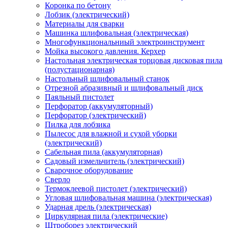
Коронка по бетону
Лобзик (электрический)
Материалы для сварки
Машинка шлифовальная (электрическая)
Многофункциональниый электроинструмент
Мойка высокого давления. Керхер
Настольная электрическая торцовая дисковая пила
(полустационарная)
Настольный шлифовальный станок
Отрезной абразивный и шлифовальный диск
Паяльный пистолет
Перфоратор (аккумуляторный)
Перфоратор (электрический)
Пилка для лобзика
Пылесос для влажной и сухой уборки
(электрический)
Сабельная пила (аккумуляторная)
Садовый измельчитель (электрический)
Сварочное оборудование
Сверло
Термоклеевой пистолет (электрический)
Угловая шлифовальная машина (электрическая)
Ударная дрель (электрическая)
Циркулярная пила (электрические)
Штроборез электрический