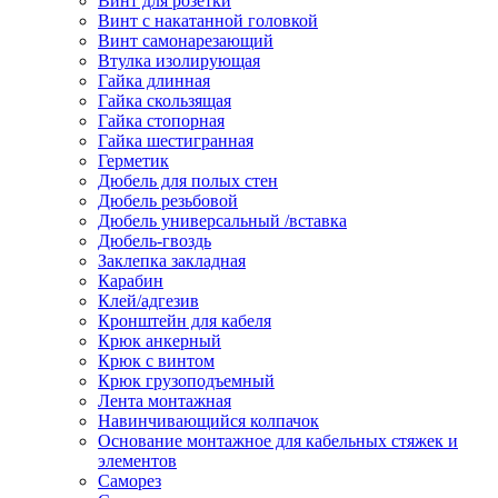
Винт для розетки
Винт с накатанной головкой
Винт самонарезающий
Втулка изолирующая
Гайка длинная
Гайка скользящая
Гайка стопорная
Гайка шестигранная
Герметик
Дюбель для полых стен
Дюбель резьбовой
Дюбель универсальный /вставка
Дюбель-гвоздь
Заклепка закладная
Карабин
Клей/адгезив
Кронштейн для кабеля
Крюк анкерный
Крюк с винтом
Крюк грузоподъемный
Лента монтажная
Навинчивающийся колпачок
Основание монтажное для кабельных стяжек и
элементов
Саморез