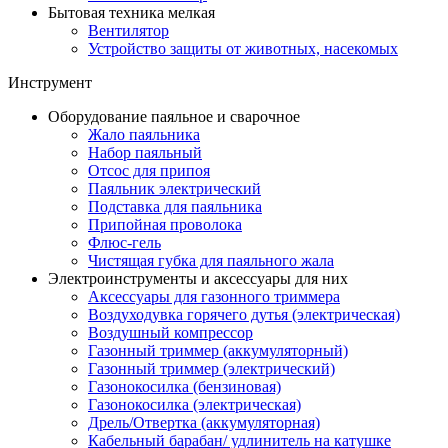
Бытовая техника мелкая
Вентилятор
Устройство защиты от животных, насекомых
Инструмент
Оборудование паяльное и сварочное
Жало паяльника
Набор паяльный
Отсос для припоя
Паяльник электрический
Подставка для паяльника
Припойная проволока
Флюс-гель
Чистящая губка для паяльного жала
Электроинструменты и аксессуары для них
Аксессуары для газонного триммера
Воздуходувка горячего дутья (электрическая)
Воздушный компрессор
Газонный триммер (аккумуляторный)
Газонный триммер (электрический)
Газонокосилка (бензиновая)
Газонокосилка (электрическая)
Дрель/Отвертка (аккумуляторная)
Кабельный барабан/ удлинитель на катушке