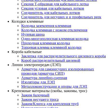
Секция Т-образная для кабельного лотка
Секция угловая для кабельных лотков
Соединитель для кабельных лотков
Соединитель для несущих и и профильных реек
Колодки клеммные
Колодка заземления клеммная
Колодка клеммная с ножом отключения
Нулевая шина
Одно-многополюсная клеммная колодка
Проходная клеммная колодка
Торцевая клемма клеммной колодки
Короба кабельные
Заклепка для распределительного щелевого короба
Короб распределительный щелевой
Линии электропередач (ЛЭП)
Арматура для самонесущих изолированных
проводов (арматура СИП)
Арматура линейно-сцепная
Изоляторы для ЛЭП
Металлоконструкции и опоры для ЛЭП
Крепежные материалы (скобы, зажимы, трос)
Зажим балочный
Зажим несущего троса
Зажим/Клипса для крепления труб