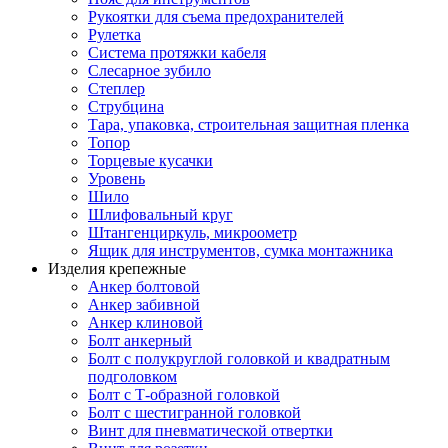
Рукоятки для съема предохранителей
Рулетка
Система протяжки кабеля
Слесарное зубило
Степлер
Струбцина
Тара, упаковка, строительная защитная пленка
Топор
Торцевые кусачки
Уровень
Шило
Шлифовальный круг
Штангенциркуль, микроометр
Ящик для инструментов, сумка монтажника
Изделия крепежные
Анкер болтовой
Анкер забивной
Анкер клиновой
Болт анкерный
Болт с полукруглой головкой и квадратным
подголовком
Болт с Т-образной головкой
Болт с шестигранной головкой
Винт для пневматической отвертки