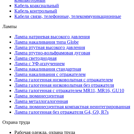
компьютерный
Кабель коаксиальный
Кабель контрольный
Кабели связи, телефонные, телекоммуникационные
Лампы
Лампа натриевая высокого давления
Лампа накаливания типа Globe
Лампа ртутная высокого давления
Лампа ртутно-вольфрамовая дуговая
Лампа светодиодная
Лампа с УФ-излучением
Лампа накаливания стандартная
Лампа накаливания с отражателем
Лампа галогенная низковольтная с отражателем
Лампа галогенная низковольтная без отражателя
Лампа галогенная с отражателем MR11, MR16, GU10
Лампа люминесцентная
Лампа металлогалогенная
Лампа люминесцентная компактная неинтегрированная
Лампа галогенная без отражателя G4, G9, R7s
Охрана труда
Рабочая одежда, охрана труда