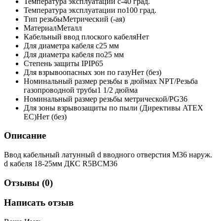
Температура эксплуатации с
-40 град.
Температура эксплуатации по
100 град.
Тип резьбы
Метрический (-ая)
Материал
Металл
Кабельный ввод плоского кабеля
Нет
Для диаметра кабеля с
25 мм
Для диаметра кабеля по
25 мм
Степень защиты IP
IP65
Для взрывоопасных зон по газу
Нет (без)
Номинальный размер резьбы в дюймах NPT/Резьба
газопроводной трубы
1 1/2 дюйма
Номинальный размер резьбы метрической/PG
36
Для зоны взрывозащиты по пыли (Директивы ATEX
ЕС)
Нет (без)
Описание
Ввод кабельный латунный d вводного отверстия М36 наруж.
d кабеля 18-25мм ДКС R5BCM36
Отзывы (0)
Написать отзыв