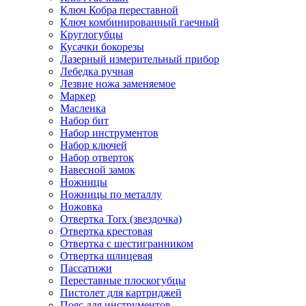
Ключ Кобра переставной
Ключ комбинированный гаечный
Круглогубцы
Кусачки бокорезы
Лазерный измерительный прибор
Лебедка ручная
Лезвие ножа заменяемое
Маркер
Масленка
Набор бит
Набор инструментов
Набор ключей
Набор отверток
Навесной замок
Ножницы
Ножницы по металлу
Ножовка
Отвертка Torx (звездочка)
Отвертка крестовая
Отвертка с шестигранником
Отвертка шлицевая
Пассатижи
Переставные плоскогубцы
Пистолет для картриджей
Пояс для инструментов