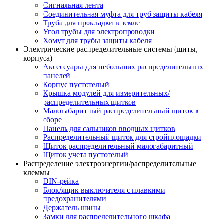
Сигнальная лента
Соединительная муфта для труб защиты кабеля
Труба для прокладки в земле
Угол трубы для электропроводки
Хомут для трубы защиты кабеля
Электрические распределительные системы (щиты,
корпуса)
Аксессуары для небольших распределительных
панелей
Корпус пустотелый
Крышка модулей для измерительных/
распределительных щитков
Малогабаритный распределительный щиток в
сборе
Панель для сальников вводных щитков
Распределительный щиток для стройплощадки
Щиток распределительный малогабаритный
Щиток учета пустотелый
Распределение электроэнергии/распределительные
клеммы
DIN-рейка
Блок/ящик выключателя с плавкими
предохранителями
Держатель шины
Замки для распределительного шкафа