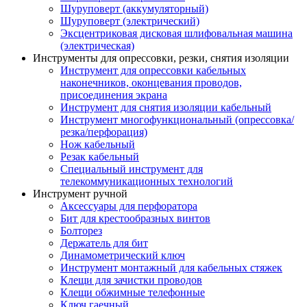
Шуруповерт (аккумуляторный)
Шуруповерт (электрический)
Эксцентриковая дисковая шлифовальная машина
(электрическая)
Инструменты для опрессовки, резки, снятия изоляции
Инструмент для опрессовки кабельных
наконечников, оконцевания проводов,
присоединения экрана
Инструмент для снятия изоляции кабельный
Инструмент многофункциональный (опрессовка/
резка/перфорация)
Нож кабельный
Резак кабельный
Специальный инструмент для
телекоммуникационных технологий
Инструмент ручной
Аксессуары для перфоратора
Бит для крестообразных винтов
Болторез
Держатель для бит
Динамометрический ключ
Инструмент монтажный для кабельных стяжек
Клещи для зачистки проводов
Клещи обжимные телефонные
Ключ гаечный