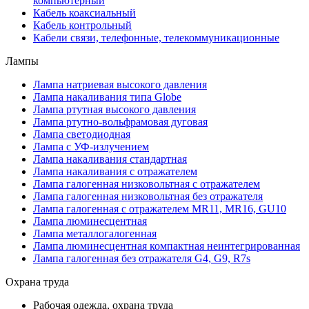
компьютерный
Кабель коаксиальный
Кабель контрольный
Кабели связи, телефонные, телекоммуникационные
Лампы
Лампа натриевая высокого давления
Лампа накаливания типа Globe
Лампа ртутная высокого давления
Лампа ртутно-вольфрамовая дуговая
Лампа светодиодная
Лампа с УФ-излучением
Лампа накаливания стандартная
Лампа накаливания с отражателем
Лампа галогенная низковольтная с отражателем
Лампа галогенная низковольтная без отражателя
Лампа галогенная с отражателем MR11, MR16, GU10
Лампа люминесцентная
Лампа металлогалогенная
Лампа люминесцентная компактная неинтегрированная
Лампа галогенная без отражателя G4, G9, R7s
Охрана труда
Рабочая одежда, охрана труда