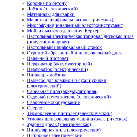
Коронка по бетону
Лобзик (электрический)
Материалы для сварки
Машинка шлифовальная (электрическая)
Многофункциональниый электроинструмент
Мойка высокого давления. Керхер
Настольная электрическая торцовая дисковая пила
(полустационарная)
Настольный шлифовальный станок
Отрезной абразивный и шлифовальный диск
Паяльный пистолет
Перфоратор (аккумуляторный)
Перфоратор (электрический)
Пилка для лобзика
Пылесос для влажной и сухой уборки
(электрический)
Сабельная пила (аккумуляторная)
Садовый измельчитель (электрический)
Сварочное оборудование
Сверло
Термоклеевой пистолет (электрический)
Угловая шлифовальная машина (электрическая)
Ударная дрель (электрическая)
Циркулярная пила (электрические)
Штроборез электрический