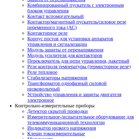
Комбинированный пускатель с электронным
блоком управления
Контакт вспомогательный
Контактор/магнитный пускатель/силовое реле
переменного тока (АС)
Контакторное реле
Корпус постов для установки аппаратов
управления и сигнализации
Модуль защиты от перенапряжения
Модуль усилителя для контакторов
Переключатель для цепи управления, пакетный
Реле контроля температуры (термисторное реле)
Реле тепловое
Стабилизаторы напряжения
Трансформатор однофазный силовой
низковольтный
Устройство управления и защиты двигателя
электронное
Контрольно-измерительные приборы
Детектор скрытой проводки
Измерительное-/испытательное оборудование для
телекоммуникационной технологии
Индикатор низкого напряжения
Клещи токоизмерительные