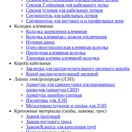
Секция Т-образная для кабельного лотка
Секция угловая для кабельных лотков
Соединитель для кабельных лотков
Соединитель для несущих и и профильных реек
Колодки клеммные
Колодка заземления клеммная
Колодка клеммная с ножом отключения
Нулевая шина
Одно-многополюсная клеммная колодка
Проходная клеммная колодка
Торцевая клемма клеммной колодки
Короба кабельные
Заклепка для распределительного щелевого короба
Короб распределительный щелевой
Линии электропередач (ЛЭП)
Арматура для самонесущих изолированных
проводов (арматура СИП)
Арматура линейно-сцепная
Изоляторы для ЛЭП
Металлоконструкции и опоры для ЛЭП
Крепежные материалы (скобы, зажимы, трос)
Зажим балочный
Зажим несущего троса
Зажим/Клипса для крепления труб