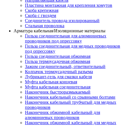
Направляющая кабеля
Пластина монтажная для крепления хомутов
Скоба крепежная
Скоба с гвоздем
Соединитель провода изолированный
Стальная проволока
Арматура кабельная/Изоляционные материалы
Гильза соединительная для алюминиевых
проводников под опрессовку
Гильза соединительная для медных проводников
под опрессовку
Гильза соединительная обжимная
Гильза термоусадочная обжимная
Зажим соединительный, ответвительный
Колпачок термоусадочный разъема
Лубрикант-гель для смазки кабеля
Муфта кабельная концевая
Муфта кабельная соединительная
Наконечник быстроразмыкаемый
Наконечник кабельный со срывными болтами
Наконечник кабельный трубчатый для медных
проводников
Наконечник обжимной кабельный для
алюминиевых проводников
Наконечник обжимной кабельный для медных