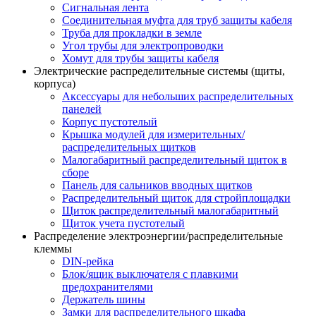
Сигнальная лента
Соединительная муфта для труб защиты кабеля
Труба для прокладки в земле
Угол трубы для электропроводки
Хомут для трубы защиты кабеля
Электрические распределительные системы (щиты,
корпуса)
Аксессуары для небольших распределительных
панелей
Корпус пустотелый
Крышка модулей для измерительных/
распределительных щитков
Малогабаритный распределительный щиток в
сборе
Панель для сальников вводных щитков
Распределительный щиток для стройплощадки
Щиток распределительный малогабаритный
Щиток учета пустотелый
Распределение электроэнергии/распределительные
клеммы
DIN-рейка
Блок/ящик выключателя с плавкими
предохранителями
Держатель шины
Замки для распределительного шкафа