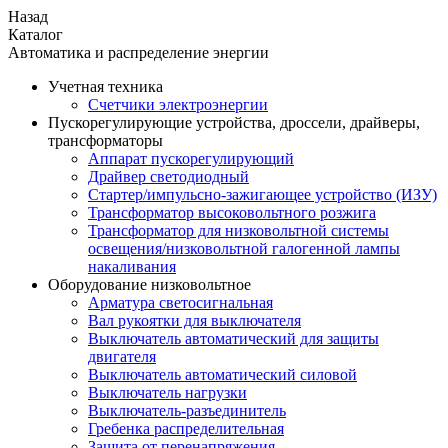
Назад
Каталог
Автоматика и распределение энергии
Учетная техника
Счетчики электроэнергии
Пускорегулирующие устройства, дроссели, драйверы,
трансформаторы
Аппарат пускорегулирующий
Драйвер светодиодный
Стартер/импульсно-зажигающее устройство (ИЗУ)
Трансформатор высоковольтного розжига
Трансформатор для низковольтной системы
освещения/низковольтной галогенной лампы
накаливания
Оборудование низковольтное
Арматура светосигнальная
Вал рукоятки для выключателя
Выключатель автоматический для защиты
двигателя
Выключатель автоматический силовой
Выключатель нагрузки
Выключатель-разъединитель
Гребенка распределительная
Защита от перенапряжения