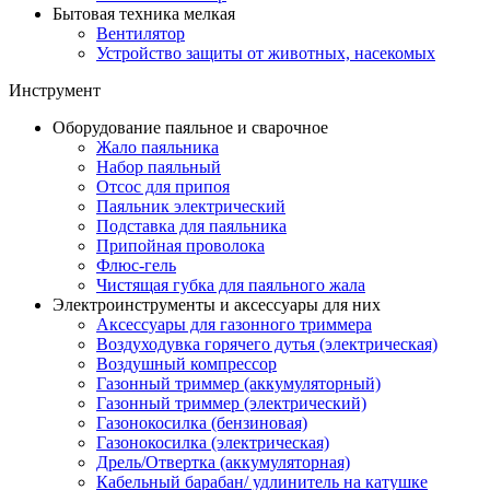
Бытовая техника мелкая
Вентилятор
Устройство защиты от животных, насекомых
Инструмент
Оборудование паяльное и сварочное
Жало паяльника
Набор паяльный
Отсос для припоя
Паяльник электрический
Подставка для паяльника
Припойная проволока
Флюс-гель
Чистящая губка для паяльного жала
Электроинструменты и аксессуары для них
Аксессуары для газонного триммера
Воздуходувка горячего дутья (электрическая)
Воздушный компрессор
Газонный триммер (аккумуляторный)
Газонный триммер (электрический)
Газонокосилка (бензиновая)
Газонокосилка (электрическая)
Дрель/Отвертка (аккумуляторная)
Кабельный барабан/ удлинитель на катушке