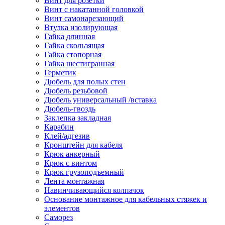
Винт для розетки
Винт с накатанной головкой
Винт самонарезающий
Втулка изолирующая
Гайка длинная
Гайка скользящая
Гайка стопорная
Гайка шестигранная
Герметик
Дюбель для полых стен
Дюбель резьбовой
Дюбель универсальный /вставка
Дюбель-гвоздь
Заклепка закладная
Карабин
Клей/адгезив
Кронштейн для кабеля
Крюк анкерный
Крюк с винтом
Крюк грузоподъемный
Лента монтажная
Навинчивающийся колпачок
Основание монтажное для кабельных стяжек и
элементов
Саморез