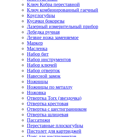
Ключ Кобра переставной
Ключ комбинированный гаечный
Круглогубцы
Кусачки бокорезы
Лазерный измерительный прибор
Лебедка ручная
Лезвие ножа заменяемое
Маркер
Масленка
Набор бит
Набор инструментов
Набор ключей
Набор отверток
Навесной замок
Ножницы
Ножницы по металлу
Ножовка
Отвертка Torx (звездочка)
Отвертка крестовая
Отвертка с шестигранником
Отвертка шлицевая
Пассатижи
Переставные плоскогубцы
Пистолет для картриджей
Пояс для инструментов