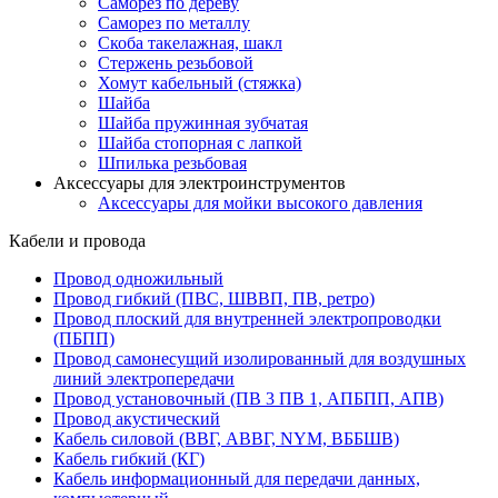
Саморез по дереву
Саморез по металлу
Скоба такелажная, шакл
Стержень резьбовой
Хомут кабельный (стяжка)
Шайба
Шайба пружинная зубчатая
Шайба стопорная с лапкой
Шпилька резьбовая
Аксессуары для электроинструментов
Аксессуары для мойки высокого давления
Кабели и провода
Провод одножильный
Провод гибкий (ПВС, ШВВП, ПВ, ретро)
Провод плоский для внутренней электропроводки
(ПБПП)
Провод самонесущий изолированный для воздушных
линий электропередачи
Провод установочный (ПВ 3 ПВ 1, АПБПП, АПВ)
Провод акустический
Кабель силовой (ВВГ, АВВГ, NYM, ВББШВ)
Кабель гибкий (КГ)
Кабель информационный для передачи данных,