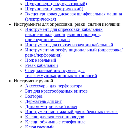
Шуруповерт (аккумуляторный)
Шуруповерт (электрический)
Эксцентриковая дисковая шлифовальная машина
(электрическая)
Инструменты для опрессовки, резки, снятия изоляции
Инструмент для опрессовки кабельных
наконечников, оконцевания проводов,
присоединения экрана
Инструмент для снятия изоляции кабельный
Инструмент многофункциональный (опрессовка/
резка/перфорация)
Нож кабельный
Резак кабельный
Специальный инструмент для
телекоммуникационных технологий
Инструмент ручной
Аксессуары для перфоратора
Бит для крестообразных винтов
Болторез
Держатель для бит
Динамометрический ключ
Инструмент монтажный для кабельных стяжек
Клещи для зачистки проводов
Клещи обжимные телефонные
Ключ гаечный