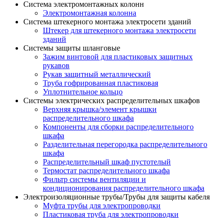
Система электромонтажных колонн
Электромонтажная колонна
Система штекерного монтажа электросети зданий
Штекер для штекерного монтажа электросети
зданий
Системы защиты шланговые
Зажим винтовой для пластиковых защитных
рукавов
Рукав защитный металлический
Труба гофрированная пластиковая
Уплотнительное кольцо
Системы электрических распределительных шкафов
Верхняя крышка/элемент крышки
распределительного шкафа
Компоненты для сборки распределительного
шкафа
Разделительная перегородка распределительного
шкафа
Распределительный шкаф пустотелый
Термостат распределительного шкафа
Фильтр системы вентиляции и
кондиционирования распределительного шкафа
Электроизоляционные трубы/Трубы для защиты кабеля
Муфта трубы для электропроводки
Пластиковая труба для электропроводки