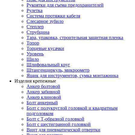
Рукоятки для съема предохранителей
Рулетка
Система протяжки кабеля
Слесарное зубило
Степлер
Струбцина
Тара, упаковка, строительная защитная пленка
Топор
Торцевые кусачки
Уровень
Шило
Шлифовальный круг
Штангенциркуль, микроометр
Ящик для инструментов, сумка монтажника
Изделия крепежные
Анкер болтовой
Анкер забивной
Анкер клиновой
Болт анкерный
Болт с полукруглой головкой и квадратным
подголовком
Болт с Т-образной головкой
Болт с шестигранной головкой
Винт для пневматической отвертки