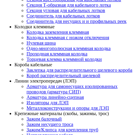
Секция Т-образная для кабельного лотка
Секция угловая для кабельных лотков
Соединитель для кабельных лотков
Соединитель для несущих и и профильных реек
Колодки клеммные
Колодка заземления клеммная
Колодка клеммная с ножом отключения
Нулевая шина
Одно-многополюсная клеммная колодка
Проходная клеммная колодка
Торцевая клемма клеммной колодки
Короба кабельные
Заклепка для распределительного щелевого короба
Короб распределительный щелевой
Линии электропередач (ЛЭП)
Арматура для самонесущих изолированных
проводов (арматура СИП)
Арматура линейно-сцепная
Изоляторы для ЛЭП
Металлоконструкции и опоры для ЛЭП
Крепежные материалы (скобы, зажимы, трос)
Зажим балочный
Зажим несущего троса
Зажим/Клипса для крепления труб