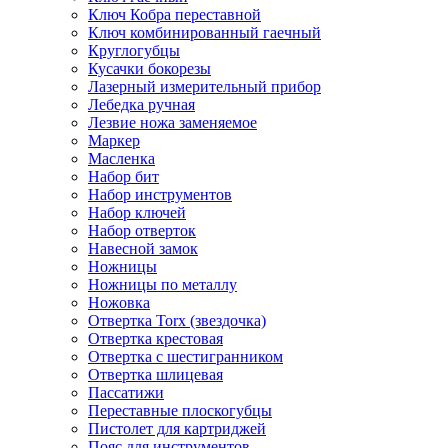
Ключ Кобра переставной
Ключ комбинированный гаечный
Круглогубцы
Кусачки бокорезы
Лазерный измерительный прибор
Лебедка ручная
Лезвие ножа заменяемое
Маркер
Масленка
Набор бит
Набор инструментов
Набор ключей
Набор отверток
Навесной замок
Ножницы
Ножницы по металлу
Ножовка
Отвертка Torx (звездочка)
Отвертка крестовая
Отвертка с шестигранником
Отвертка шлицевая
Пассатижи
Переставные плоскогубцы
Пистолет для картриджей
Пояс для инструментов