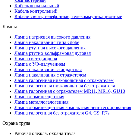
компьютерный
Кабель коаксиальный
Кабель контрольный
Кабели связи, телефонные, телекоммуникационные
Лампы
Лампа натриевая высокого давления
Лампа накаливания типа Globe
Лампа ртутная высокого давления
Лампа ртутно-вольфрамовая дуговая
Лампа светодиодная
Лампа с УФ-излучением
Лампа накаливания стандартная
Лампа накаливания с отражателем
Лампа галогенная низковольтная с отражателем
Лампа галогенная низковольтная без отражателя
Лампа галогенная с отражателем MR11, MR16, GU10
Лампа люминесцентная
Лампа металлогалогенная
Лампа люминесцентная компактная неинтегрированная
Лампа галогенная без отражателя G4, G9, R7s
Охрана труда
Рабочая одежда, охрана труда