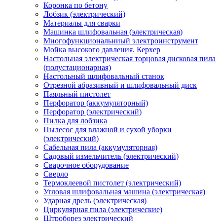
Коронка по бетону
Лобзик (электрический)
Материалы для сварки
Машинка шлифовальная (электрическая)
Многофункциональниый электроинструмент
Мойка высокого давления. Керхер
Настольная электрическая торцовая дисковая пила
(полустационарная)
Настольный шлифовальный станок
Отрезной абразивный и шлифовальный диск
Паяльный пистолет
Перфоратор (аккумуляторный)
Перфоратор (электрический)
Пилка для лобзика
Пылесос для влажной и сухой уборки
(электрический)
Сабельная пила (аккумуляторная)
Садовый измельчитель (электрический)
Сварочное оборудование
Сверло
Термоклеевой пистолет (электрический)
Угловая шлифовальная машина (электрическая)
Ударная дрель (электрическая)
Циркулярная пила (электрические)
Штроборез электрический