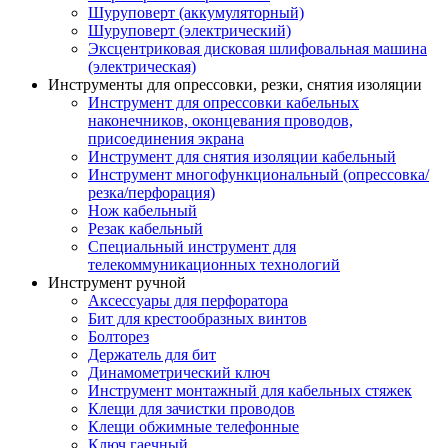
Шуруповерт (аккумуляторный)
Шуруповерт (электрический)
Эксцентриковая дисковая шлифовальная машина
(электрическая)
Инструменты для опрессовки, резки, снятия изоляции
Инструмент для опрессовки кабельных
наконечников, оконцевания проводов,
присоединения экрана
Инструмент для снятия изоляции кабельный
Инструмент многофункциональный (опрессовка/
резка/перфорация)
Нож кабельный
Резак кабельный
Специальный инструмент для
телекоммуникационных технологий
Инструмент ручной
Аксессуары для перфоратора
Бит для крестообразных винтов
Болторез
Держатель для бит
Динамометрический ключ
Инструмент монтажный для кабельных стяжек
Клещи для зачистки проводов
Клещи обжимные телефонные
Ключ гаечный