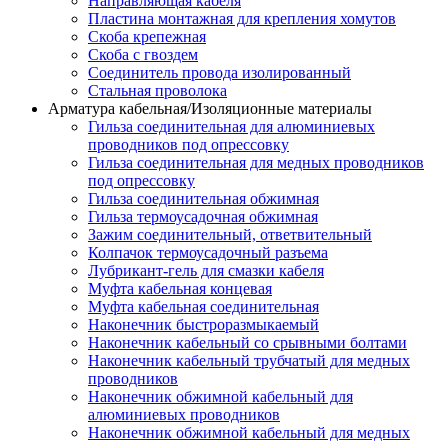
Направляющая кабеля
Пластина монтажная для крепления хомутов
Скоба крепежная
Скоба с гвоздем
Соединитель провода изолированный
Стальная проволока
Арматура кабельная/Изоляционные материалы
Гильза соединительная для алюминиевых
проводников под опрессовку
Гильза соединительная для медных проводников
под опрессовку
Гильза соединительная обжимная
Гильза термоусадочная обжимная
Зажим соединительный, ответвительный
Колпачок термоусадочный разъема
Лубрикант-гель для смазки кабеля
Муфта кабельная концевая
Муфта кабельная соединительная
Наконечник быстроразмыкаемый
Наконечник кабельный со срывными болтами
Наконечник кабельный трубчатый для медных
проводников
Наконечник обжимной кабельный для
алюминиевых проводников
Наконечник обжимной кабельный для медных