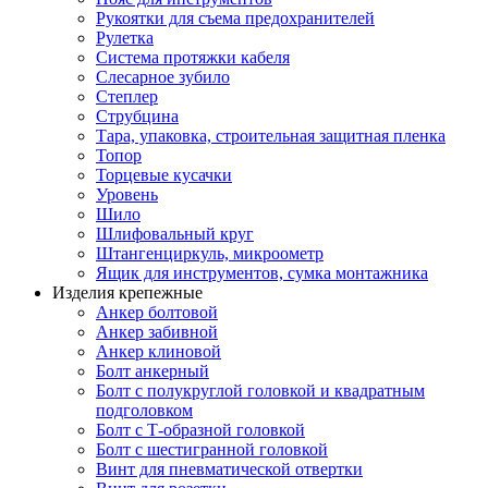
Рукоятки для съема предохранителей
Рулетка
Система протяжки кабеля
Слесарное зубило
Степлер
Струбцина
Тара, упаковка, строительная защитная пленка
Топор
Торцевые кусачки
Уровень
Шило
Шлифовальный круг
Штангенциркуль, микроометр
Ящик для инструментов, сумка монтажника
Изделия крепежные
Анкер болтовой
Анкер забивной
Анкер клиновой
Болт анкерный
Болт с полукруглой головкой и квадратным
подголовком
Болт с Т-образной головкой
Болт с шестигранной головкой
Винт для пневматической отвертки