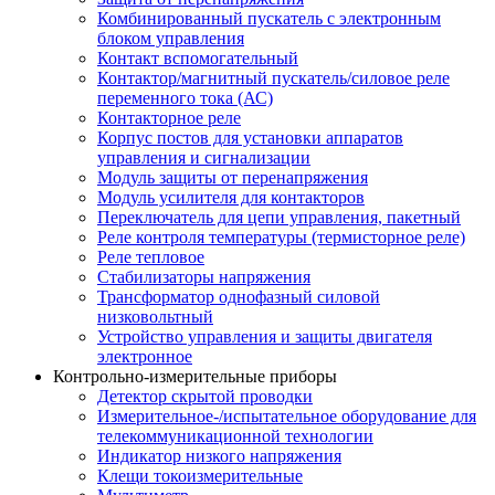
Комбинированный пускатель с электронным
блоком управления
Контакт вспомогательный
Контактор/магнитный пускатель/силовое реле
переменного тока (АС)
Контакторное реле
Корпус постов для установки аппаратов
управления и сигнализации
Модуль защиты от перенапряжения
Модуль усилителя для контакторов
Переключатель для цепи управления, пакетный
Реле контроля температуры (термисторное реле)
Реле тепловое
Стабилизаторы напряжения
Трансформатор однофазный силовой
низковольтный
Устройство управления и защиты двигателя
электронное
Контрольно-измерительные приборы
Детектор скрытой проводки
Измерительное-/испытательное оборудование для
телекоммуникационной технологии
Индикатор низкого напряжения
Клещи токоизмерительные