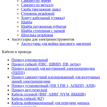
Саморез по дереву
Саморез по металлу
Скоба такелажная, шакл
Стержень резьбовой
Хомут кабельный (стяжка)
Шайба
Шайба пружинная зубчатая
Шайба стопорная с лапкой
Шпилька резьбовая
Аксессуары для электроинструментов
Аксессуары для мойки высокого давления
Кабели и провода
Провод одножильный
Провод гибкий (ПВС, ШВВП, ПВ, ретро)
Провод плоский для внутренней электропроводки
(ПБПП)
Провод самонесущий изолированный для воздушных
линий электропередачи
Провод установочный (ПВ 3 ПВ 1, АПБПП, АПВ)
Провод акустический
Кабель силовой (ВВГ, АВВГ, NYM, ВББШВ)
Кабель гибкий (КГ)
Кабель информационный для передачи данных,