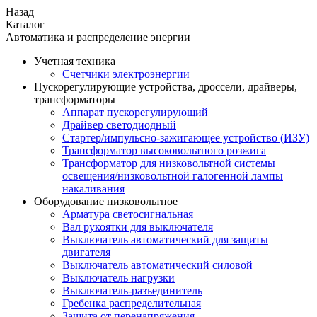
Назад
Каталог
Автоматика и распределение энергии
Учетная техника
Счетчики электроэнергии
Пускорегулирующие устройства, дроссели, драйверы,
трансформаторы
Аппарат пускорегулирующий
Драйвер светодиодный
Стартер/импульсно-зажигающее устройство (ИЗУ)
Трансформатор высоковольтного розжига
Трансформатор для низковольтной системы
освещения/низковольтной галогенной лампы
накаливания
Оборудование низковольтное
Арматура светосигнальная
Вал рукоятки для выключателя
Выключатель автоматический для защиты
двигателя
Выключатель автоматический силовой
Выключатель нагрузки
Выключатель-разъединитель
Гребенка распределительная
Защита от перенапряжения