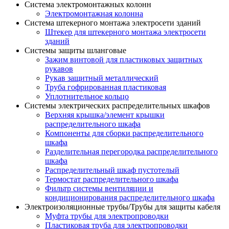
Система электромонтажных колонн
Электромонтажная колонна
Система штекерного монтажа электросети зданий
Штекер для штекерного монтажа электросети
зданий
Системы защиты шланговые
Зажим винтовой для пластиковых защитных
рукавов
Рукав защитный металлический
Труба гофрированная пластиковая
Уплотнительное кольцо
Системы электрических распределительных шкафов
Верхняя крышка/элемент крышки
распределительного шкафа
Компоненты для сборки распределительного
шкафа
Разделительная перегородка распределительного
шкафа
Распределительный шкаф пустотелый
Термостат распределительного шкафа
Фильтр системы вентиляции и
кондиционирования распределительного шкафа
Электроизоляционные трубы/Трубы для защиты кабеля
Муфта трубы для электропроводки
Пластиковая труба для электропроводки