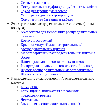
Сигнальная лента
Соединительная муфта для труб защиты кабеля
Труба для прокладки в земле
Угол трубы для электропроводки
Хомут для трубы защиты кабеля
Электрические распределительные системы (щиты,
корпуса)
Аксессуары для небольших распределительных
панелей
Корпус пустотелый
Крышка модулей для измерительных/
распределительных щитков
Малогабаритный распределительный щиток в
сборе
Панель для сальников вводных щитков
Распределительный щиток для стройплощадки
Щиток распределительный малогабаритный
Щиток учета пустотелый
Распределение электроэнергии/распределительные
клеммы
DIN-рейка
Блок/ящик выключателя с плавкими
предохранителями
Держатель шины
Замки для распределительного шкафа