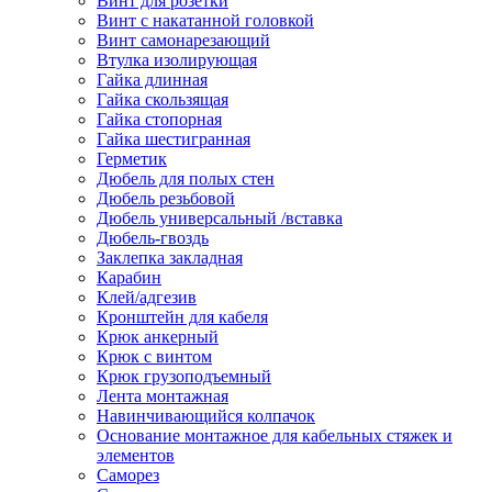
Винт для розетки
Винт с накатанной головкой
Винт самонарезающий
Втулка изолирующая
Гайка длинная
Гайка скользящая
Гайка стопорная
Гайка шестигранная
Герметик
Дюбель для полых стен
Дюбель резьбовой
Дюбель универсальный /вставка
Дюбель-гвоздь
Заклепка закладная
Карабин
Клей/адгезив
Кронштейн для кабеля
Крюк анкерный
Крюк с винтом
Крюк грузоподъемный
Лента монтажная
Навинчивающийся колпачок
Основание монтажное для кабельных стяжек и
элементов
Саморез