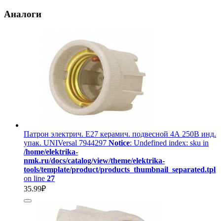
Аналоги
Патрон электрич. E27 керамич. подвесной 4А 250В инд.
упак. UNIVersal 7944297
Notice
: Undefined index: sku in
/home/elektrika-
nmk.ru/docs/catalog/view/theme/elektrika-
tools/template/product/products_thumbnail_separated.tpl
on line
27
35.99₽