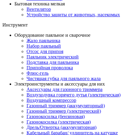
Бытовая техника мелкая
Вентилятор
Устройство защиты от животных, насекомых
Инструмент
Оборудование паяльное и сварочное
Жало паяльника
Набор паяльный
Отсос для припоя
Паяльник электрический
Подставка для паяльника
Припойная проволока
Флюс-гель
Чистящая губка для паяльного жала
Электроинструменты и аксессуары для них
Аксессуары для газонного триммера
Воздуходувка горячего дутья (электрическая)
Воздушный компрессор
Газонный триммер (аккумуляторный)
Газонный триммер (электрический)
Газонокосилка (бензиновая)
Газонокосилка (электрическая)
Дрель/Отвертка (аккумуляторная)
Кабельный барабан/ удлинитель на катушке