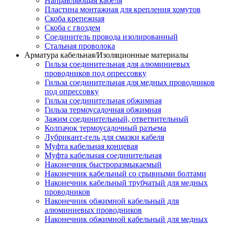
Направляющая кабеля
Пластина монтажная для крепления хомутов
Скоба крепежная
Скоба с гвоздем
Соединитель провода изолированный
Стальная проволока
Арматура кабельная/Изоляционные материалы
Гильза соединительная для алюминиевых
проводников под опрессовку
Гильза соединительная для медных проводников
под опрессовку
Гильза соединительная обжимная
Гильза термоусадочная обжимная
Зажим соединительный, ответвительный
Колпачок термоусадочный разъема
Лубрикант-гель для смазки кабеля
Муфта кабельная концевая
Муфта кабельная соединительная
Наконечник быстроразмыкаемый
Наконечник кабельный со срывными болтами
Наконечник кабельный трубчатый для медных
проводников
Наконечник обжимной кабельный для
алюминиевых проводников
Наконечник обжимной кабельный для медных