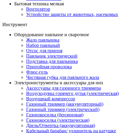
Бытовая техника мелкая
Вентилятор
Устройство защиты от животных, насекомых
Инструмент
Оборудование паяльное и сварочное
Жало паяльника
Набор паяльный
Отсос для припоя
Паяльник электрический
Подставка для паяльника
Припойная проволока
Флюс-гель
Чистящая губка для паяльного жала
Электроинструменты и аксессуары для них
Аксессуары для газонного триммера
Воздуходувка горячего дутья (электрическая)
Воздушный компрессор
Газонный триммер (аккумуляторный)
Газонный триммер (электрический)
Газонокосилка (бензиновая)
Газонокосилка (электрическая)
Дрель/Отвертка (аккумуляторная)
Кабельный барабан/ удлинитель на катушке