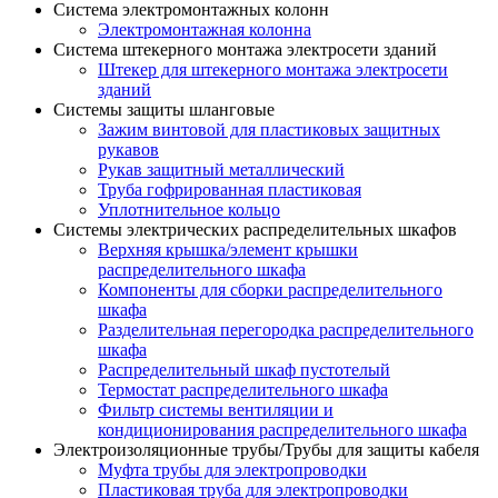
Система электромонтажных колонн
Электромонтажная колонна
Система штекерного монтажа электросети зданий
Штекер для штекерного монтажа электросети
зданий
Системы защиты шланговые
Зажим винтовой для пластиковых защитных
рукавов
Рукав защитный металлический
Труба гофрированная пластиковая
Уплотнительное кольцо
Системы электрических распределительных шкафов
Верхняя крышка/элемент крышки
распределительного шкафа
Компоненты для сборки распределительного
шкафа
Разделительная перегородка распределительного
шкафа
Распределительный шкаф пустотелый
Термостат распределительного шкафа
Фильтр системы вентиляции и
кондиционирования распределительного шкафа
Электроизоляционные трубы/Трубы для защиты кабеля
Муфта трубы для электропроводки
Пластиковая труба для электропроводки