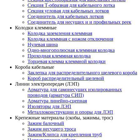
Секция Т-образная для кабельного лотка
Секция угловая для кабельных лотков
Соединитель для кабельных лотков
Соединитель для несущих и и профильных реек
Колодки клеммные
Колодка заземления клеммная
Колодка клеммная с ножом отключения
Нулевая шина
Одно-многополюсная клеммная колодка
Проходная клеммная колодка
Торцевая клемма клеммной колодки
Короба кабельные
Заклепка для распределительного щелевого короба
Короб распределительный щелевой
Линии электропередач (ЛЭП)
Арматура для самонесущих изолированных
проводов (арматура СИП)
Арматура линейно-сцепная
Изоляторы для ЛЭП
Металлоконструкции и опоры для ЛЭП
Крепежные материалы (скобы, зажимы, трос)
Зажим балочный
Зажим несущего троса
Зажим/Клипса для крепления труб