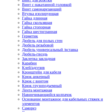
Винт для розетки
Винт с накатанной головкой
Винт самонарезающий
Втулка изолирующая
Гайка длинная
Гайка скользящая
Гайка стопорная
Гайка шестигранная
Герметик
Дюбель для полых стен
Дюбель резьбовой
Дюбель универсальный /вставка
Дюбель-гвоздь
Заклепка закладная
Карабин
Клей/адгезив
Кронштейн для кабеля
Крюк анкерный
Крюк с винтом
Крюк грузоподъемный
Лента монтажная
Навинчивающийся колпачок
Основание монтажное для кабельных стяжек и
элементов
Саморез