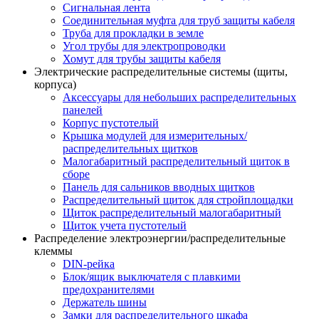
Сигнальная лента
Соединительная муфта для труб защиты кабеля
Труба для прокладки в земле
Угол трубы для электропроводки
Хомут для трубы защиты кабеля
Электрические распределительные системы (щиты,
корпуса)
Аксессуары для небольших распределительных
панелей
Корпус пустотелый
Крышка модулей для измерительных/
распределительных щитков
Малогабаритный распределительный щиток в
сборе
Панель для сальников вводных щитков
Распределительный щиток для стройплощадки
Щиток распределительный малогабаритный
Щиток учета пустотелый
Распределение электроэнергии/распределительные
клеммы
DIN-рейка
Блок/ящик выключателя с плавкими
предохранителями
Держатель шины
Замки для распределительного шкафа