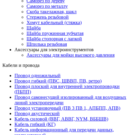
Саморез по дереву
Саморез по металлу
Скоба такелажная, шакл
Стержень резьбовой
Хомут кабельный (стяжка)
Шайба
Шайба пружинная зубчатая
Шайба стопорная с лапкой
Шпилька резьбовая
Аксессуары для электроинструментов
Аксессуары для мойки высокого давления
Кабели и провода
Провод одножильный
Провод гибкий (ПВС, ШВВП, ПВ, ретро)
Провод плоский для внутренней электропроводки
(ПБПП)
Провод самонесущий изолированный для воздушных
линий электропередачи
Провод установочный (ПВ 3 ПВ 1, АПБПП, АПВ)
Провод акустический
Кабель силовой (ВВГ, АВВГ, NYM, ВББШВ)
Кабель гибкий (КГ)
Кабель информационный для передачи данных,