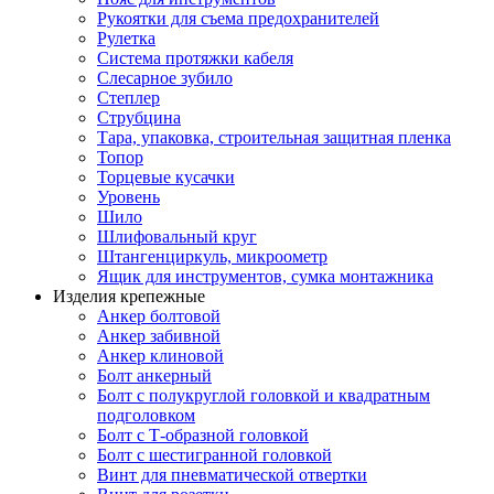
Рукоятки для съема предохранителей
Рулетка
Система протяжки кабеля
Слесарное зубило
Степлер
Струбцина
Тара, упаковка, строительная защитная пленка
Топор
Торцевые кусачки
Уровень
Шило
Шлифовальный круг
Штангенциркуль, микроометр
Ящик для инструментов, сумка монтажника
Изделия крепежные
Анкер болтовой
Анкер забивной
Анкер клиновой
Болт анкерный
Болт с полукруглой головкой и квадратным
подголовком
Болт с Т-образной головкой
Болт с шестигранной головкой
Винт для пневматической отвертки