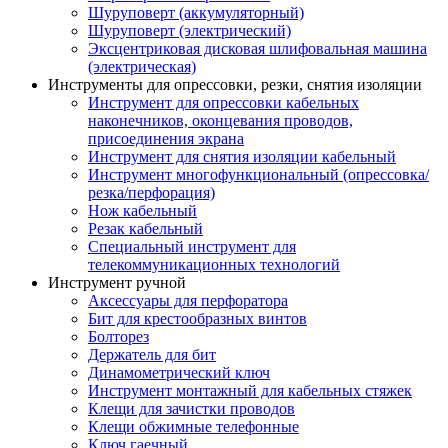
Шуруповерт (аккумуляторный)
Шуруповерт (электрический)
Эксцентриковая дисковая шлифовальная машина
(электрическая)
Инструменты для опрессовки, резки, снятия изоляции
Инструмент для опрессовки кабельных
наконечников, оконцевания проводов,
присоединения экрана
Инструмент для снятия изоляции кабельный
Инструмент многофункциональный (опрессовка/
резка/перфорация)
Нож кабельный
Резак кабельный
Специальный инструмент для
телекоммуникационных технологий
Инструмент ручной
Аксессуары для перфоратора
Бит для крестообразных винтов
Болторез
Держатель для бит
Динамометрический ключ
Инструмент монтажный для кабельных стяжек
Клещи для зачистки проводов
Клещи обжимные телефонные
Ключ гаечный