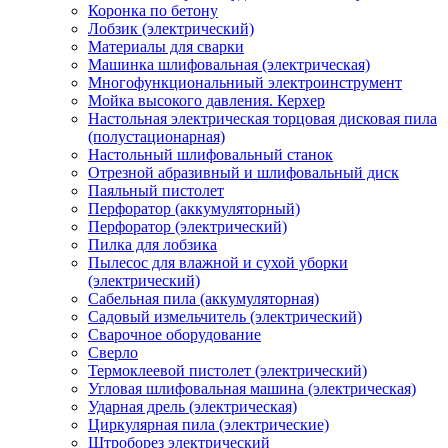
Коронка по бетону
Лобзик (электрический)
Материалы для сварки
Машинка шлифовальная (электрическая)
Многофункциональниый электроинструмент
Мойка высокого давления. Керхер
Настольная электрическая торцовая дисковая пила
(полустационарная)
Настольный шлифовальный станок
Отрезной абразивный и шлифовальный диск
Паяльный пистолет
Перфоратор (аккумуляторный)
Перфоратор (электрический)
Пилка для лобзика
Пылесос для влажной и сухой уборки
(электрический)
Сабельная пила (аккумуляторная)
Садовый измельчитель (электрический)
Сварочное оборудование
Сверло
Термоклеевой пистолет (электрический)
Угловая шлифовальная машина (электрическая)
Ударная дрель (электрическая)
Циркулярная пила (электрические)
Штроборез электрический