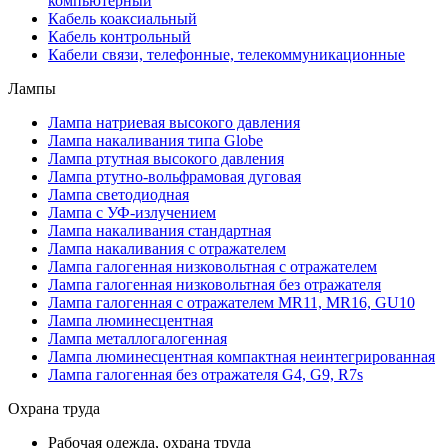
компьютерный
Кабель коаксиальный
Кабель контрольный
Кабели связи, телефонные, телекоммуникационные
Лампы
Лампа натриевая высокого давления
Лампа накаливания типа Globe
Лампа ртутная высокого давления
Лампа ртутно-вольфрамовая дуговая
Лампа светодиодная
Лампа с УФ-излучением
Лампа накаливания стандартная
Лампа накаливания с отражателем
Лампа галогенная низковольтная с отражателем
Лампа галогенная низковольтная без отражателя
Лампа галогенная с отражателем MR11, MR16, GU10
Лампа люминесцентная
Лампа металлогалогенная
Лампа люминесцентная компактная неинтегрированная
Лампа галогенная без отражателя G4, G9, R7s
Охрана труда
Рабочая одежда, охрана труда