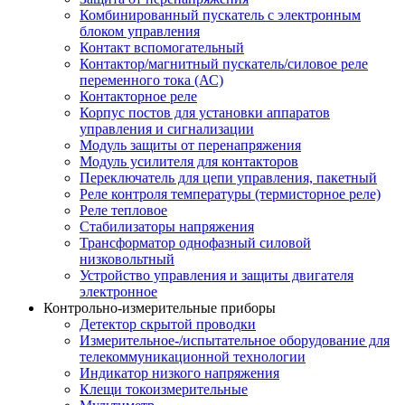
Комбинированный пускатель с электронным
блоком управления
Контакт вспомогательный
Контактор/магнитный пускатель/силовое реле
переменного тока (АС)
Контакторное реле
Корпус постов для установки аппаратов
управления и сигнализации
Модуль защиты от перенапряжения
Модуль усилителя для контакторов
Переключатель для цепи управления, пакетный
Реле контроля температуры (термисторное реле)
Реле тепловое
Стабилизаторы напряжения
Трансформатор однофазный силовой
низковольтный
Устройство управления и защиты двигателя
электронное
Контрольно-измерительные приборы
Детектор скрытой проводки
Измерительное-/испытательное оборудование для
телекоммуникационной технологии
Индикатор низкого напряжения
Клещи токоизмерительные