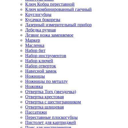
Ключ Кобра переставной
Ключ комбинированный гаечный
Круглогубцы
Кусачки бокорезы
Лазерный измерительный прибор
Лебедка ручная
Лезвие ножа заменяемое
Маркер
Масленка
Набор бит
Набор инструментов
Набор ключей
Набор отверток
Навесной замок
Ножницы
Ножницы по металлу
Ножовка
Отвертка Torx (звездочка)
Отвертка крестовая
Отвертка с шестигранником
Отвертка шлицевая
Пассатижи
Переставные плоскогубцы
Пистолет для картриджей
Пояс для инструментов