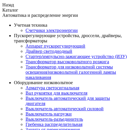
Назад
Каталог
Автоматика и распределение энергии
Учетная техника
Счетчики электроэнергии
Пускорегулирующие устройства, дроссели, драйверы,
трансформаторы
Аппарат пускорегулирующий
Драйвер светодиодный
Стартер/импульсно-зажигающее устройство (ИЗУ)
Трансформатор высоковольтного розжига
Трансформатор для низковольтной системы
освещения/низковольтной галогенной лампы
накаливания
Оборудование низковольтное
Арматура светосигнальная
Вал рукоятки для выключателя
Выключатель автоматический для защиты
двигателя
Выключатель автоматический силовой
Выключатель нагрузки
Выключатель-разъединитель
Гребенка распределительная
Защита от перенапряжения