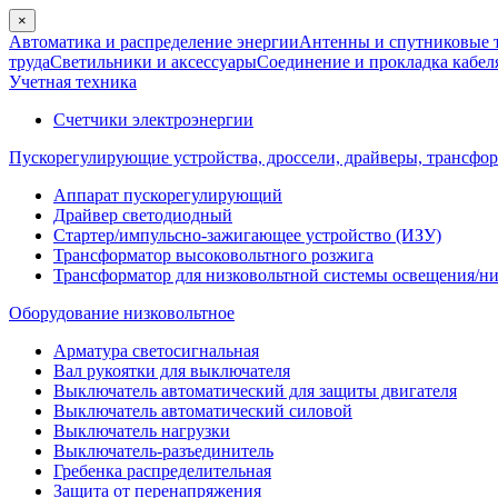
×
Автоматика и распределение энергии
Антенны и спутниковые 
труда
Светильники и аксессуары
Соединение и прокладка кабел
Учетная техника
Счетчики электроэнергии
Пускорегулирующие устройства, дроссели, драйверы, трансфо
Аппарат пускорегулирующий
Драйвер светодиодный
Стартер/импульсно-зажигающее устройство (ИЗУ)
Трансформатор высоковольтного розжига
Трансформатор для низковольтной системы освещения/н
Оборудование низковольтное
Арматура светосигнальная
Вал рукоятки для выключателя
Выключатель автоматический для защиты двигателя
Выключатель автоматический силовой
Выключатель нагрузки
Выключатель-разъединитель
Гребенка распределительная
Защита от перенапряжения