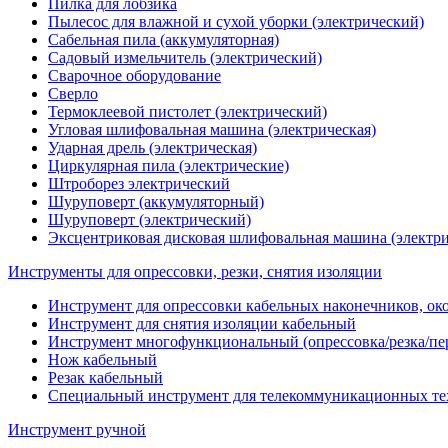
Пилка для лобзика
Пылесос для влажной и сухой уборки (электрический)
Сабельная пила (аккумуляторная)
Садовый измельчитель (электрический)
Сварочное оборудование
Сверло
Термоклеевой пистолет (электрический)
Угловая шлифовальная машина (электрическая)
Ударная дрель (электрическая)
Циркулярная пила (электрические)
Штроборез электрический
Шуруповерт (аккумуляторный)
Шуруповерт (электрический)
Эксцентриковая дисковая шлифовальная машина (электри
Инструменты для опрессовки, резки, снятия изоляции
Инструмент для опрессовки кабельных наконечников, ок
Инструмент для снятия изоляции кабельный
Инструмент многофункциональный (опрессовка/резка/пе
Нож кабельный
Резак кабельный
Специальный инструмент для телекоммуникационных те
Инструмент ручной