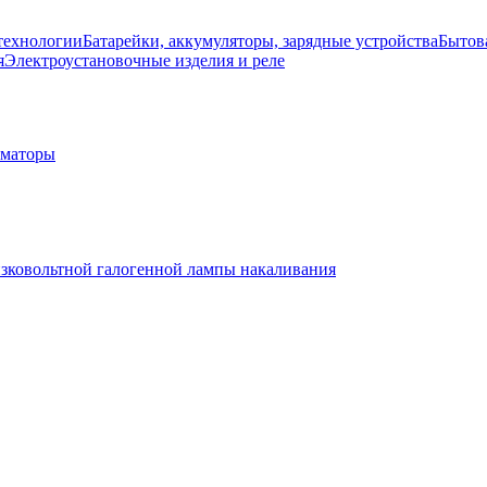
технологии
Батарейки, аккумуляторы, зарядные устройства
Бытов
я
Электроустановочные изделия и реле
рматоры
изковольтной галогенной лампы накаливания