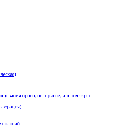
ческая)
онцевания проводов, присоединения экрана
рфорация)
хнологий