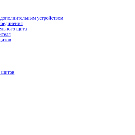
 дополнительным устройством
соединения
ельного щита
ителя
щитов
х щитов