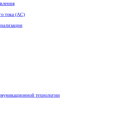
авления
о тока (АС)
гнализации
оммуникационной технологии