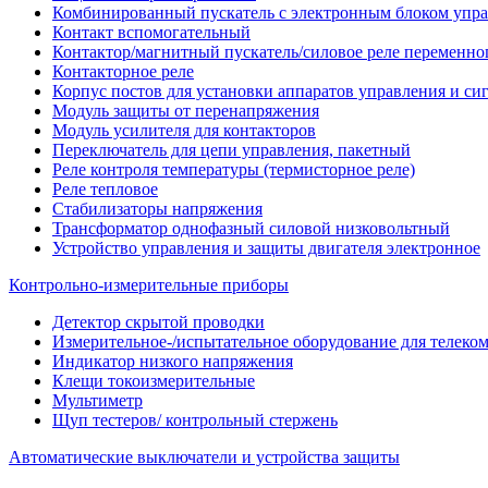
Комбинированный пускатель с электронным блоком упр
Контакт вспомогательный
Контактор/магнитный пускатель/силовое реле переменног
Контакторное реле
Корпус постов для установки аппаратов управления и си
Модуль защиты от перенапряжения
Модуль усилителя для контакторов
Переключатель для цепи управления, пакетный
Реле контроля температуры (термисторное реле)
Реле тепловое
Стабилизаторы напряжения
Трансформатор однофазный силовой низковольтный
Устройство управления и защиты двигателя электронное
Контрольно-измерительные приборы
Детектор скрытой проводки
Измерительное-/испытательное оборудование для телек
Индикатор низкого напряжения
Клещи токоизмерительные
Мультиметр
Щуп тестеров/ контрольный стержень
Автоматические выключатели и устройства защиты