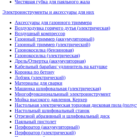
Чистящая губка для паяльного жала
Электроинструменты и аксессуары для них
Аксессуары для газонного триммера
Воздуходувка горячего дутья (электрическая)
Воздушный компрессор
Газонный триммер (аккумуляторный)
Газонный триммер (электрический)
Газонокосилка (бензиновая)
Газонокосилка (электрическая)
Дрель/Отвертка (аккумуляторная)
Кабельный барабан/ удлинитель на катушке
Коронка по бетону
Лобзик (электрический)
Материалы для сварки
Машинка шлифовальная (электрическая)
Многофункциональниый электроинструмент
Мойка высокого давления. Керхер
Настольная электрическая торцовая дисковая пила (полу
Настольный шлифовальный станок
Отрезной абразивный и шлифовальный диск
Паяльный пистолет
Перфоратор (аккумуляторный)
Перфоратор (электрический)