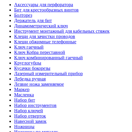
Аксессуары для перфоратора
Бит для крестообразных винтов
Болторез
Держатель для бит
Динамометрический ключ
Инструмент монтажный для кабельных стяжек
Клещи для зачистки проводов
Клещи обжимные телефонные
Ключ гаечный
Ключ Кобра переставной
Ключ комбинированный гаечный
Круглогубцы
Кусачки бокорезы
Лазерный измерительный прибор
Лебедка ручная
Лезвие ножа заменяемое
Маркер
Масленка
Набор бит
Набор инструментов
Набор ключей
Набор отверток
Навесной замок
Ножницы
Ножницы по металлу