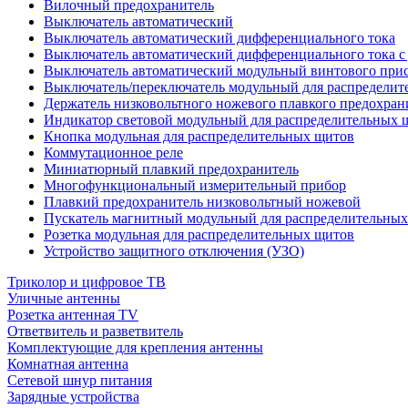
Вилочный предохранитель
Выключатель автоматический
Выключатель автоматический дифференциального тока
Выключатель автоматический дифференциального тока с
Выключатель автоматический модульный винтового при
Выключатель/переключатель модульный для распределит
Держатель низковольтного ножевого плавкого предохран
Индикатор световой модульный для распределительных 
Кнопка модульная для распределительных щитов
Коммутационное реле
Миниатюрный плавкий предохранитель
Многофункциональный измерительный прибор
Плавкий предохранитель низковольтный ножевой
Пускатель магнитный модульный для распределительны
Розетка модульная для распределительных щитов
Устройство защитного отключения (УЗО)
Триколор и цифровое ТВ
Уличные антенны
Розетка антенная TV
Ответвитель и разветвитель
Комплектующие для крепления антенны
Комнатная антенна
Сетевой шнур питания
Зарядные устройства