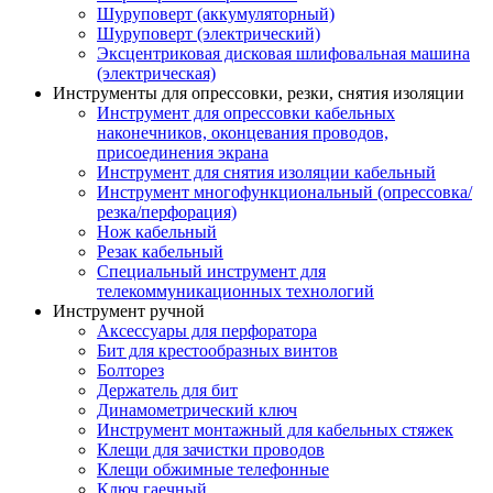
Шуруповерт (аккумуляторный)
Шуруповерт (электрический)
Эксцентриковая дисковая шлифовальная машина
(электрическая)
Инструменты для опрессовки, резки, снятия изоляции
Инструмент для опрессовки кабельных
наконечников, оконцевания проводов,
присоединения экрана
Инструмент для снятия изоляции кабельный
Инструмент многофункциональный (опрессовка/
резка/перфорация)
Нож кабельный
Резак кабельный
Специальный инструмент для
телекоммуникационных технологий
Инструмент ручной
Аксессуары для перфоратора
Бит для крестообразных винтов
Болторез
Держатель для бит
Динамометрический ключ
Инструмент монтажный для кабельных стяжек
Клещи для зачистки проводов
Клещи обжимные телефонные
Ключ гаечный