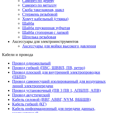
Саморез по дереву
Саморез по металлу
Скоба такелажная, шакл
Стержень резьбовой
Хомут кабельный (стяжка)
Шайба
Шайба пружинная зубчатая
Шайба стопорная с лапкой
Шпилька резьбовая
Аксессуары для электроинструментов
Аксессуары для мойки высокого давления
Кабели и провода
Провод одножильный
Провод гибкий (ПВС, ШВВП, ПВ, ретро)
Провод плоский для внутренней электропроводки
(ПБПП)
Провод самонесущий изолированный для воздушных
линий электропередачи
Провод установочный (ПВ 3 ПВ 1, АПБПП, АПВ)
Провод акустический
Кабель силовой (ВВГ, АВВГ, NYM, ВББШВ)
Кабель гибкий (КГ)
Кабель информационный для передачи данных,