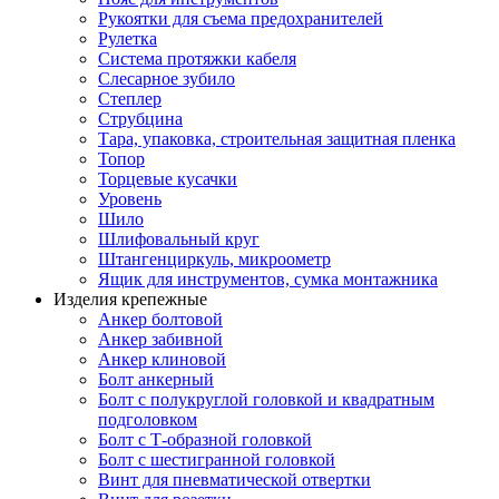
Рукоятки для съема предохранителей
Рулетка
Система протяжки кабеля
Слесарное зубило
Степлер
Струбцина
Тара, упаковка, строительная защитная пленка
Топор
Торцевые кусачки
Уровень
Шило
Шлифовальный круг
Штангенциркуль, микроометр
Ящик для инструментов, сумка монтажника
Изделия крепежные
Анкер болтовой
Анкер забивной
Анкер клиновой
Болт анкерный
Болт с полукруглой головкой и квадратным
подголовком
Болт с Т-образной головкой
Болт с шестигранной головкой
Винт для пневматической отвертки