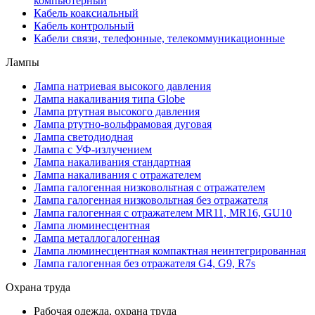
компьютерный
Кабель коаксиальный
Кабель контрольный
Кабели связи, телефонные, телекоммуникационные
Лампы
Лампа натриевая высокого давления
Лампа накаливания типа Globe
Лампа ртутная высокого давления
Лампа ртутно-вольфрамовая дуговая
Лампа светодиодная
Лампа с УФ-излучением
Лампа накаливания стандартная
Лампа накаливания с отражателем
Лампа галогенная низковольтная с отражателем
Лампа галогенная низковольтная без отражателя
Лампа галогенная с отражателем MR11, MR16, GU10
Лампа люминесцентная
Лампа металлогалогенная
Лампа люминесцентная компактная неинтегрированная
Лампа галогенная без отражателя G4, G9, R7s
Охрана труда
Рабочая одежда, охрана труда