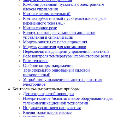
Комбинированный пускатель с электронным
блоком управления
Контакт вспомогательный
Контактор/магнитный пускатель/силовое реле
переменного тока (АС)
Контакторное реле
Корпус постов для установки аппаратов
управления и сигнализации
Модуль защиты от перенапряжения
Модуль усилителя для контакторов
Переключатель для цепи управления, пакетный
Реле контроля температуры (термисторное реле)
Реле тепловое
Стабилизаторы напряжения
Трансформатор однофазный силовой
низковольтный
Устройство управления и защиты двигателя
электронное
Контрольно-измерительные приборы
Детектор скрытой проводки
Измерительное-/испытательное оборудование для
телекоммуникационной технологии
Индикатор низкого напряжения
Клещи токоизмерительные