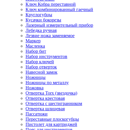
Ключ Кобра переставной
Ключ комбинированный гаечный
Круглогубцы
Кусачки бокорезы
Лазерный измерительный прибор
Лебедка ручная
Лезвие ножа заменяемое
Маркер
Масленка
Набор бит
Набор инструментов
Набор ключей
Набор отверток
Навесной замок
Ножницы
Ножницы по металлу
Ножовка
Отвертка Torx (звездочка)
Отвертка крестовая
Отвертка с шестигранником
Отвертка шлицевая
Пассатижи
Переставные плоскогубцы
Пистолет для картриджей
Пояс для инструментов