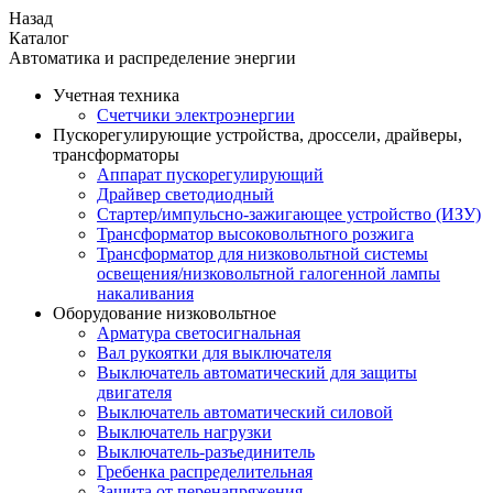
Назад
Каталог
Автоматика и распределение энергии
Учетная техника
Счетчики электроэнергии
Пускорегулирующие устройства, дроссели, драйверы,
трансформаторы
Аппарат пускорегулирующий
Драйвер светодиодный
Стартер/импульсно-зажигающее устройство (ИЗУ)
Трансформатор высоковольтного розжига
Трансформатор для низковольтной системы
освещения/низковольтной галогенной лампы
накаливания
Оборудование низковольтное
Арматура светосигнальная
Вал рукоятки для выключателя
Выключатель автоматический для защиты
двигателя
Выключатель автоматический силовой
Выключатель нагрузки
Выключатель-разъединитель
Гребенка распределительная
Защита от перенапряжения