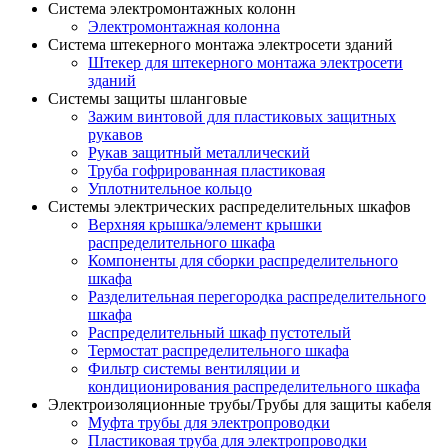
Система электромонтажных колонн
Электромонтажная колонна
Система штекерного монтажа электросети зданий
Штекер для штекерного монтажа электросети
зданий
Системы защиты шланговые
Зажим винтовой для пластиковых защитных
рукавов
Рукав защитный металлический
Труба гофрированная пластиковая
Уплотнительное кольцо
Системы электрических распределительных шкафов
Верхняя крышка/элемент крышки
распределительного шкафа
Компоненты для сборки распределительного
шкафа
Разделительная перегородка распределительного
шкафа
Распределительный шкаф пустотелый
Термостат распределительного шкафа
Фильтр системы вентиляции и
кондиционирования распределительного шкафа
Электроизоляционные трубы/Трубы для защиты кабеля
Муфта трубы для электропроводки
Пластиковая труба для электропроводки