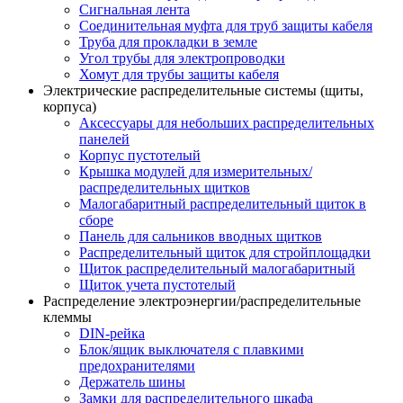
Сигнальная лента
Соединительная муфта для труб защиты кабеля
Труба для прокладки в земле
Угол трубы для электропроводки
Хомут для трубы защиты кабеля
Электрические распределительные системы (щиты,
корпуса)
Аксессуары для небольших распределительных
панелей
Корпус пустотелый
Крышка модулей для измерительных/
распределительных щитков
Малогабаритный распределительный щиток в
сборе
Панель для сальников вводных щитков
Распределительный щиток для стройплощадки
Щиток распределительный малогабаритный
Щиток учета пустотелый
Распределение электроэнергии/распределительные
клеммы
DIN-рейка
Блок/ящик выключателя с плавкими
предохранителями
Держатель шины
Замки для распределительного шкафа