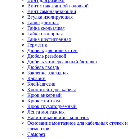
Винт для розетки
Винт с накатанной головкой
Винт самонарезающий
Втулка изолирующая
Гайка длинная
Гайка скользящая
Гайка стопорная
Гайка шестигранная
Герметик
Дюбель для полых стен
Дюбель резьбовой
Дюбель универсальный /вставка
Дюбель-гвоздь
Заклепка закладная
Карабин
Клей/адгезив
Кронштейн для кабеля
Крюк анкерный
Крюк с винтом
Крюк грузоподъемный
Лента монтажная
Навинчивающийся колпачок
Основание монтажное для кабельных стяжек и
элементов
Саморез