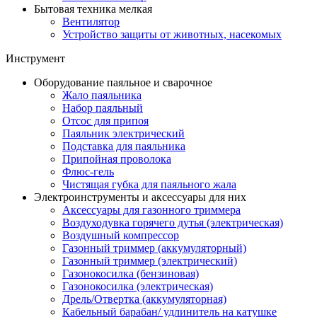
Бытовая техника мелкая
Вентилятор
Устройство защиты от животных, насекомых
Инструмент
Оборудование паяльное и сварочное
Жало паяльника
Набор паяльный
Отсос для припоя
Паяльник электрический
Подставка для паяльника
Припойная проволока
Флюс-гель
Чистящая губка для паяльного жала
Электроинструменты и аксессуары для них
Аксессуары для газонного триммера
Воздуходувка горячего дутья (электрическая)
Воздушный компрессор
Газонный триммер (аккумуляторный)
Газонный триммер (электрический)
Газонокосилка (бензиновая)
Газонокосилка (электрическая)
Дрель/Отвертка (аккумуляторная)
Кабельный барабан/ удлинитель на катушке