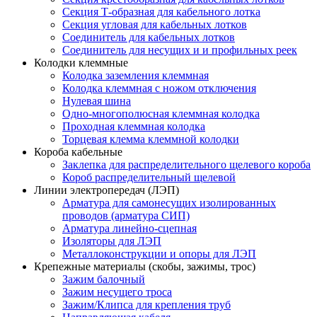
Секция Т-образная для кабельного лотка
Секция угловая для кабельных лотков
Соединитель для кабельных лотков
Соединитель для несущих и и профильных реек
Колодки клеммные
Колодка заземления клеммная
Колодка клеммная с ножом отключения
Нулевая шина
Одно-многополюсная клеммная колодка
Проходная клеммная колодка
Торцевая клемма клеммной колодки
Короба кабельные
Заклепка для распределительного щелевого короба
Короб распределительный щелевой
Линии электропередач (ЛЭП)
Арматура для самонесущих изолированных
проводов (арматура СИП)
Арматура линейно-сцепная
Изоляторы для ЛЭП
Металлоконструкции и опоры для ЛЭП
Крепежные материалы (скобы, зажимы, трос)
Зажим балочный
Зажим несущего троса
Зажим/Клипса для крепления труб