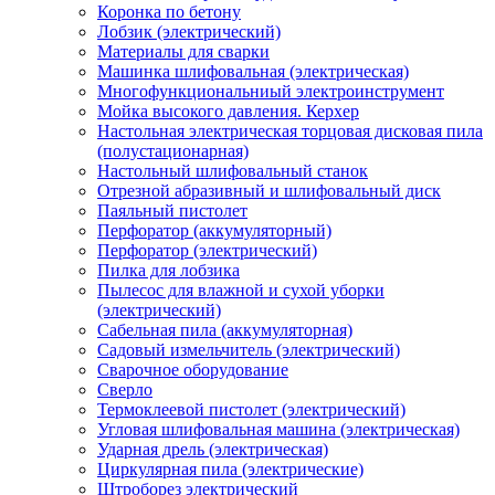
Коронка по бетону
Лобзик (электрический)
Материалы для сварки
Машинка шлифовальная (электрическая)
Многофункциональниый электроинструмент
Мойка высокого давления. Керхер
Настольная электрическая торцовая дисковая пила
(полустационарная)
Настольный шлифовальный станок
Отрезной абразивный и шлифовальный диск
Паяльный пистолет
Перфоратор (аккумуляторный)
Перфоратор (электрический)
Пилка для лобзика
Пылесос для влажной и сухой уборки
(электрический)
Сабельная пила (аккумуляторная)
Садовый измельчитель (электрический)
Сварочное оборудование
Сверло
Термоклеевой пистолет (электрический)
Угловая шлифовальная машина (электрическая)
Ударная дрель (электрическая)
Циркулярная пила (электрические)
Штроборез электрический