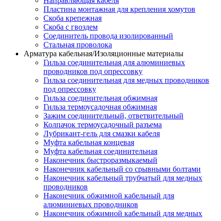
Направляющая кабеля
Пластина монтажная для крепления хомутов
Скоба крепежная
Скоба с гвоздем
Соединитель провода изолированный
Стальная проволока
Арматура кабельная/Изоляционные материалы
Гильза соединительная для алюминиевых
проводников под опрессовку
Гильза соединительная для медных проводников
под опрессовку
Гильза соединительная обжимная
Гильза термоусадочная обжимная
Зажим соединительный, ответвительный
Колпачок термоусадочный разъема
Лубрикант-гель для смазки кабеля
Муфта кабельная концевая
Муфта кабельная соединительная
Наконечник быстроразмыкаемый
Наконечник кабельный со срывными болтами
Наконечник кабельный трубчатый для медных
проводников
Наконечник обжимной кабельный для
алюминиевых проводников
Наконечник обжимной кабельный для медных