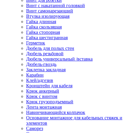
Винт для розетки
Винт с накатанной головкой
Винт самонарезающий
Втулка изолирующая
Гайка длинная
Гайка скользящая
Гайка стопорная
Гайка шестигранная
Герметик
Дюбель для полых стен
Дюбель резьбовой
Дюбель универсальный /вставка
Дюбель-гвоздь
Заклепка закладная
Карабин
Клей/адгезив
Кронштейн для кабеля
Крюк анкерный
Крюк с винтом
Крюк грузоподъемный
Лента монтажная
Навинчивающийся колпачок
Основание монтажное для кабельных стяжек и
элементов
Саморез