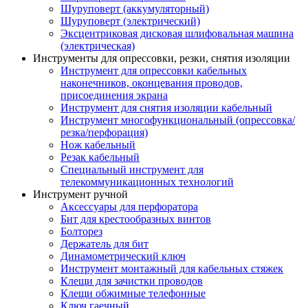
Шуруповерт (аккумуляторный)
Шуруповерт (электрический)
Эксцентриковая дисковая шлифовальная машина
(электрическая)
Инструменты для опрессовки, резки, снятия изоляции
Инструмент для опрессовки кабельных
наконечников, оконцевания проводов,
присоединения экрана
Инструмент для снятия изоляции кабельный
Инструмент многофункциональный (опрессовка/
резка/перфорация)
Нож кабельный
Резак кабельный
Специальный инструмент для
телекоммуникационных технологий
Инструмент ручной
Аксессуары для перфоратора
Бит для крестообразных винтов
Болторез
Держатель для бит
Динамометрический ключ
Инструмент монтажный для кабельных стяжек
Клещи для зачистки проводов
Клещи обжимные телефонные
Ключ гаечный