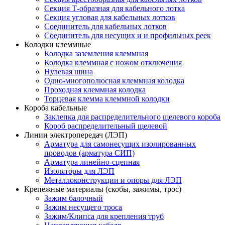
Секция Т-образная для кабельного лотка
Секция угловая для кабельных лотков
Соединитель для кабельных лотков
Соединитель для несущих и и профильных реек
Колодки клеммные
Колодка заземления клеммная
Колодка клеммная с ножом отключения
Нулевая шина
Одно-многополюсная клеммная колодка
Проходная клеммная колодка
Торцевая клемма клеммной колодки
Короба кабельные
Заклепка для распределительного щелевого короба
Короб распределительный щелевой
Линии электропередач (ЛЭП)
Арматура для самонесущих изолированных
проводов (арматура СИП)
Арматура линейно-сцепная
Изоляторы для ЛЭП
Металлоконструкции и опоры для ЛЭП
Крепежные материалы (скобы, зажимы, трос)
Зажим балочный
Зажим несущего троса
Зажим/Клипса для крепления труб