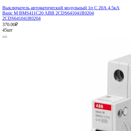
Выключатель автоматический модульный 1п C 20А 4.5кА
Basic M BMS411C20 ABB 2CDS641041R0204
2CDS641041R0204
370.00₽
45шт