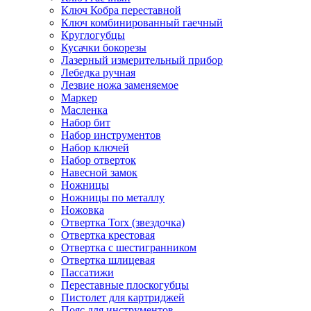
Ключ Кобра переставной
Ключ комбинированный гаечный
Круглогубцы
Кусачки бокорезы
Лазерный измерительный прибор
Лебедка ручная
Лезвие ножа заменяемое
Маркер
Масленка
Набор бит
Набор инструментов
Набор ключей
Набор отверток
Навесной замок
Ножницы
Ножницы по металлу
Ножовка
Отвертка Torx (звездочка)
Отвертка крестовая
Отвертка с шестигранником
Отвертка шлицевая
Пассатижи
Переставные плоскогубцы
Пистолет для картриджей
Пояс для инструментов