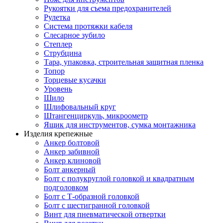
Рукоятки для съема предохранителей
Рулетка
Система протяжки кабеля
Слесарное зубило
Степлер
Струбцина
Тара, упаковка, строительная защитная пленка
Топор
Торцевые кусачки
Уровень
Шило
Шлифовальный круг
Штангенциркуль, микроометр
Ящик для инструментов, сумка монтажника
Изделия крепежные
Анкер болтовой
Анкер забивной
Анкер клиновой
Болт анкерный
Болт с полукруглой головкой и квадратным
подголовком
Болт с Т-образной головкой
Болт с шестигранной головкой
Винт для пневматической отвертки