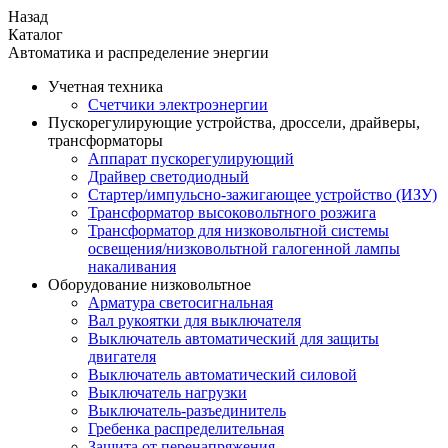
Назад
Каталог
Автоматика и распределение энергии
Учетная техника
Счетчики электроэнергии
Пускорегулирующие устройства, дроссели, драйверы,
трансформаторы
Аппарат пускорегулирующий
Драйвер светодиодный
Стартер/импульсно-зажигающее устройство (ИЗУ)
Трансформатор высоковольтного розжига
Трансформатор для низковольтной системы
освещения/низковольтной галогенной лампы
накаливания
Оборудование низковольтное
Арматура светосигнальная
Вал рукоятки для выключателя
Выключатель автоматический для защиты
двигателя
Выключатель автоматический силовой
Выключатель нагрузки
Выключатель-разъединитель
Гребенка распределительная
Защита от перенапряжения