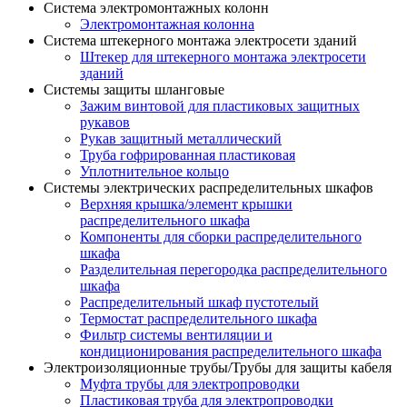
Система электромонтажных колонн
Электромонтажная колонна
Система штекерного монтажа электросети зданий
Штекер для штекерного монтажа электросети
зданий
Системы защиты шланговые
Зажим винтовой для пластиковых защитных
рукавов
Рукав защитный металлический
Труба гофрированная пластиковая
Уплотнительное кольцо
Системы электрических распределительных шкафов
Верхняя крышка/элемент крышки
распределительного шкафа
Компоненты для сборки распределительного
шкафа
Разделительная перегородка распределительного
шкафа
Распределительный шкаф пустотелый
Термостат распределительного шкафа
Фильтр системы вентиляции и
кондиционирования распределительного шкафа
Электроизоляционные трубы/Трубы для защиты кабеля
Муфта трубы для электропроводки
Пластиковая труба для электропроводки