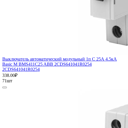
Выключатель автоматический модульный 1п C 25А 4.5кА
Basic M BMS411C25 ABB 2CDS641041R0254
2CDS641041R0254
338.00₽
71шт