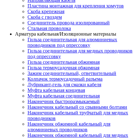
Направляющая кабеля
Пластина монтажная для крепления хомутов
Скоба крепежная
Скоба с гвоздем
Соединитель провода изолированный
Стальная проволока
Арматура кабельная/Изоляционные материалы
Гильза соединительная для алюминиевых
проводников под опрессовку
Гильза соединительная для медных проводников
под опрессовку
Гильза соединительная обжимная
Гильза термоусадочная обжимная
Зажим соединительный, ответвительный
Колпачок термоусадочный разъема
Лубрикант-гель для смазки кабеля
Муфта кабельная концевая
Муфта кабельная соединительная
Наконечник быстроразмыкаемый
Наконечник кабельный со срывными болтами
Наконечник кабельный трубчатый для медных
проводников
Наконечник обжимной кабельный для
алюминиевых проводников
Наконечник обжимной кабельный для медных