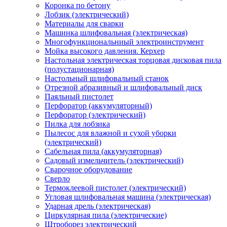
Коронка по бетону
Лобзик (электрический)
Материалы для сварки
Машинка шлифовальная (электрическая)
Многофункциональниый электроинструмент
Мойка высокого давления. Керхер
Настольная электрическая торцовая дисковая пила
(полустационарная)
Настольный шлифовальный станок
Отрезной абразивный и шлифовальный диск
Паяльный пистолет
Перфоратор (аккумуляторный)
Перфоратор (электрический)
Пилка для лобзика
Пылесос для влажной и сухой уборки
(электрический)
Сабельная пила (аккумуляторная)
Садовый измельчитель (электрический)
Сварочное оборудование
Сверло
Термоклеевой пистолет (электрический)
Угловая шлифовальная машина (электрическая)
Ударная дрель (электрическая)
Циркулярная пила (электрические)
Штроборез электрический