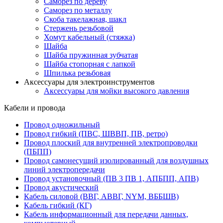
Саморез по дереву
Саморез по металлу
Скоба такелажная, шакл
Стержень резьбовой
Хомут кабельный (стяжка)
Шайба
Шайба пружинная зубчатая
Шайба стопорная с лапкой
Шпилька резьбовая
Аксессуары для электроинструментов
Аксессуары для мойки высокого давления
Кабели и провода
Провод одножильный
Провод гибкий (ПВС, ШВВП, ПВ, ретро)
Провод плоский для внутренней электропроводки
(ПБПП)
Провод самонесущий изолированный для воздушных
линий электропередачи
Провод установочный (ПВ 3 ПВ 1, АПБПП, АПВ)
Провод акустический
Кабель силовой (ВВГ, АВВГ, NYM, ВББШВ)
Кабель гибкий (КГ)
Кабель информационный для передачи данных,