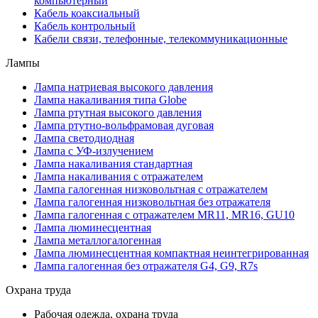
компьютерный
Кабель коаксиальный
Кабель контрольный
Кабели связи, телефонные, телекоммуникационные
Лампы
Лампа натриевая высокого давления
Лампа накаливания типа Globe
Лампа ртутная высокого давления
Лампа ртутно-вольфрамовая дуговая
Лампа светодиодная
Лампа с УФ-излучением
Лампа накаливания стандартная
Лампа накаливания с отражателем
Лампа галогенная низковольтная с отражателем
Лампа галогенная низковольтная без отражателя
Лампа галогенная с отражателем MR11, MR16, GU10
Лампа люминесцентная
Лампа металлогалогенная
Лампа люминесцентная компактная неинтегрированная
Лампа галогенная без отражателя G4, G9, R7s
Охрана труда
Рабочая одежда, охрана труда