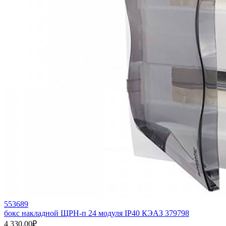
553689
бокс накладной ЩРН-п 24 модуля IP40 КЭАЗ 379798
4 330.00₽