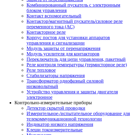
Комбинированный пускатель с электронным
блоком управления
Контакт вспомогательный
Контактор/магнитный пускатель/силовое реле
переменного тока (АС)
Контакторное реле
Корпус постов для установки аппаратов
управления и сигнализации
Модуль защиты от перенапряжения
Модуль усилителя для контакторов
Переключатель для цепи управления, пакетный
Реле контроля температуры (термисторное реле)
Реле тепловое
Стабилизаторы напряжения
Трансформатор однофазный силовой
низковольтный
Устройство управления и защиты двигателя
электронное
Контрольно-измерительные приборы
Детектор скрытой проводки
Измерительное-/испытательное оборудование для
телекоммуникационной технологии
Индикатор низкого напряжения
Клещи токоизмерительные