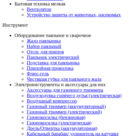
Бытовая техника мелкая
Вентилятор
Устройство защиты от животных, насекомых
Инструмент
Оборудование паяльное и сварочное
Жало паяльника
Набор паяльный
Отсос для припоя
Паяльник электрический
Подставка для паяльника
Припойная проволока
Флюс-гель
Чистящая губка для паяльного жала
Электроинструменты и аксессуары для них
Аксессуары для газонного триммера
Воздуходувка горячего дутья (электрическая)
Воздушный компрессор
Газонный триммер (аккумуляторный)
Газонный триммер (электрический)
Газонокосилка (бензиновая)
Газонокосилка (электрическая)
Дрель/Отвертка (аккумуляторная)
Кабельный барабан/ удлинитель на катушке