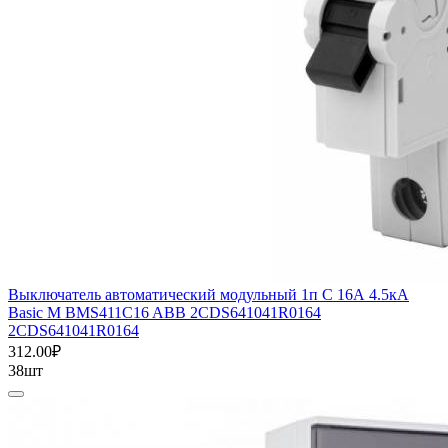
Выключатель автоматический модульный 1п C 16А 4.5кА
Basic M BMS411C16 ABB 2CDS641041R0164
2CDS641041R0164
312.00₽
38шт