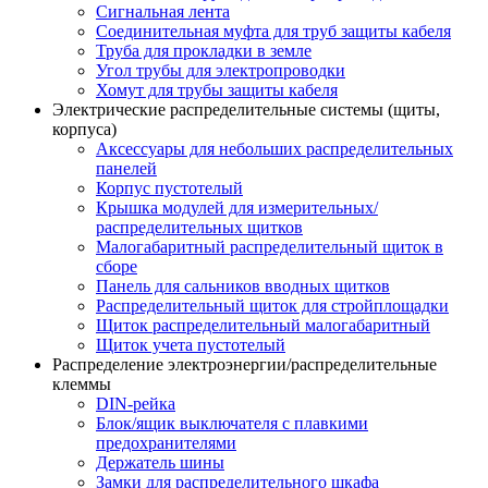
Сигнальная лента
Соединительная муфта для труб защиты кабеля
Труба для прокладки в земле
Угол трубы для электропроводки
Хомут для трубы защиты кабеля
Электрические распределительные системы (щиты,
корпуса)
Аксессуары для небольших распределительных
панелей
Корпус пустотелый
Крышка модулей для измерительных/
распределительных щитков
Малогабаритный распределительный щиток в
сборе
Панель для сальников вводных щитков
Распределительный щиток для стройплощадки
Щиток распределительный малогабаритный
Щиток учета пустотелый
Распределение электроэнергии/распределительные
клеммы
DIN-рейка
Блок/ящик выключателя с плавкими
предохранителями
Держатель шины
Замки для распределительного шкафа