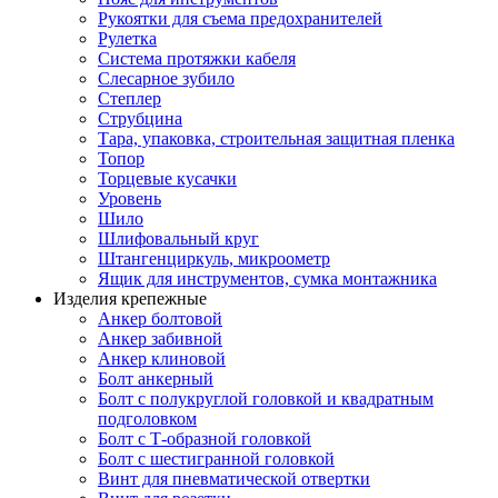
Рукоятки для съема предохранителей
Рулетка
Система протяжки кабеля
Слесарное зубило
Степлер
Струбцина
Тара, упаковка, строительная защитная пленка
Топор
Торцевые кусачки
Уровень
Шило
Шлифовальный круг
Штангенциркуль, микроометр
Ящик для инструментов, сумка монтажника
Изделия крепежные
Анкер болтовой
Анкер забивной
Анкер клиновой
Болт анкерный
Болт с полукруглой головкой и квадратным
подголовком
Болт с Т-образной головкой
Болт с шестигранной головкой
Винт для пневматической отвертки