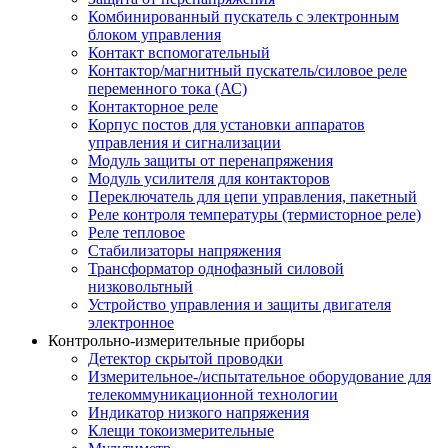
Комбинированный пускатель с электронным
блоком управления
Контакт вспомогательный
Контактор/магнитный пускатель/силовое реле
переменного тока (АС)
Контакторное реле
Корпус постов для установки аппаратов
управления и сигнализации
Модуль защиты от перенапряжения
Модуль усилителя для контакторов
Переключатель для цепи управления, пакетный
Реле контроля температуры (термисторное реле)
Реле тепловое
Стабилизаторы напряжения
Трансформатор однофазный силовой
низковольтный
Устройство управления и защиты двигателя
электронное
Контрольно-измерительные приборы
Детектор скрытой проводки
Измерительное-/испытательное оборудование для
телекоммуникационной технологии
Индикатор низкого напряжения
Клещи токоизмерительные