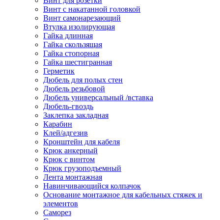
Винт для розетки
Винт с накатанной головкой
Винт самонарезающий
Втулка изолирующая
Гайка длинная
Гайка скользящая
Гайка стопорная
Гайка шестигранная
Герметик
Дюбель для полых стен
Дюбель резьбовой
Дюбель универсальный /вставка
Дюбель-гвоздь
Заклепка закладная
Карабин
Клей/адгезив
Кронштейн для кабеля
Крюк анкерный
Крюк с винтом
Крюк грузоподъемный
Лента монтажная
Навинчивающийся колпачок
Основание монтажное для кабельных стяжек и
элементов
Саморез