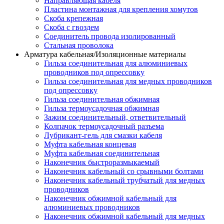
Направляющая кабеля
Пластина монтажная для крепления хомутов
Скоба крепежная
Скоба с гвоздем
Соединитель провода изолированный
Стальная проволока
Арматура кабельная/Изоляционные материалы
Гильза соединительная для алюминиевых
проводников под опрессовку
Гильза соединительная для медных проводников
под опрессовку
Гильза соединительная обжимная
Гильза термоусадочная обжимная
Зажим соединительный, ответвительный
Колпачок термоусадочный разъема
Лубрикант-гель для смазки кабеля
Муфта кабельная концевая
Муфта кабельная соединительная
Наконечник быстроразмыкаемый
Наконечник кабельный со срывными болтами
Наконечник кабельный трубчатый для медных
проводников
Наконечник обжимной кабельный для
алюминиевых проводников
Наконечник обжимной кабельный для медных