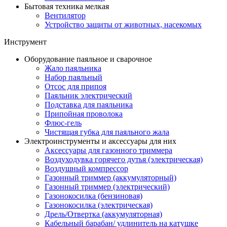
Бытовая техника мелкая
Вентилятор
Устройство защиты от животных, насекомых
Инструмент
Оборудование паяльное и сварочное
Жало паяльника
Набор паяльный
Отсос для припоя
Паяльник электрический
Подставка для паяльника
Припойная проволока
Флюс-гель
Чистящая губка для паяльного жала
Электроинструменты и аксессуары для них
Аксессуары для газонного триммера
Воздуходувка горячего дутья (электрическая)
Воздушный компрессор
Газонный триммер (аккумуляторный)
Газонный триммер (электрический)
Газонокосилка (бензиновая)
Газонокосилка (электрическая)
Дрель/Отвертка (аккумуляторная)
Кабельный барабан/ удлинитель на катушке