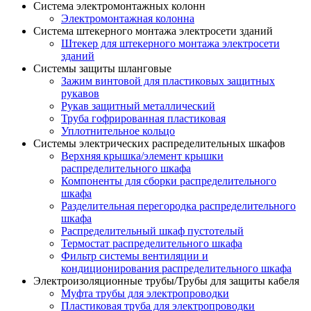
Система электромонтажных колонн
Электромонтажная колонна
Система штекерного монтажа электросети зданий
Штекер для штекерного монтажа электросети
зданий
Системы защиты шланговые
Зажим винтовой для пластиковых защитных
рукавов
Рукав защитный металлический
Труба гофрированная пластиковая
Уплотнительное кольцо
Системы электрических распределительных шкафов
Верхняя крышка/элемент крышки
распределительного шкафа
Компоненты для сборки распределительного
шкафа
Разделительная перегородка распределительного
шкафа
Распределительный шкаф пустотелый
Термостат распределительного шкафа
Фильтр системы вентиляции и
кондиционирования распределительного шкафа
Электроизоляционные трубы/Трубы для защиты кабеля
Муфта трубы для электропроводки
Пластиковая труба для электропроводки