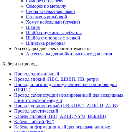
Саморез по дереву
Саморез по металлу
Скоба такелажная, шакл
Стержень резьбовой
Хомут кабельный (стяжка)
Шайба
Шайба пружинная зубчатая
Шайба стопорная с лапкой
Шпилька резьбовая
Аксессуары для электроинструментов
Аксессуары для мойки высокого давления
Кабели и провода
Провод одножильный
Провод гибкий (ПВС, ШВВП, ПВ, ретро)
Провод плоский для внутренней электропроводки
(ПБПП)
Провод самонесущий изолированный для воздушных
линий электропередачи
Провод установочный (ПВ 3 ПВ 1, АПБПП, АПВ)
Провод акустический
Кабель силовой (ВВГ, АВВГ, NYM, ВББШВ)
Кабель гибкий (КГ)
Кабель информационный для передачи данных,