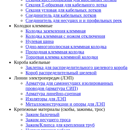
Секция Т-образная для кабельного лотка
Секция угловая для кабельных лотков
Соединитель для кабельных лотков
Соединитель для несущих и и профильных реек
Колодки клеммные
Колодка заземления клеммная
Колодка клеммная с ножом отключения
Нулевая шина
Одно-многополюсная клеммная колодка
Проходная клеммная колодка
Торцевая клемма клеммной колодки
Короба кабельные
Заклепка для распределительного щелевого короба
Короб распределительный щелевой
Линии электропередач (ЛЭП)
Арматура для самонесущих изолированных
проводов (арматура СИП)
Арматура линейно-сцепная
Изоляторы для ЛЭП
Металлоконструкции и опоры для ЛЭП
Крепежные материалы (скобы, зажимы, трос)
Зажим балочный
Зажим несущего троса
Зажим/Клипса для крепления труб