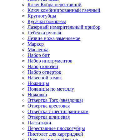
Ключ Кобра переставной
Ключ комбинированный гаечный
Круглогубцы
Кусачки бокорезы
Лазерный измерительный прибор
Лебедка ручная
Лезвие ножа заменяемое
Маркер
Масленка
Набор бит
Набор инструментов
Набор ключей
Набор отверток
Навесной замок
Ножницы
Ножницы по металлу
Ножовка
Отвертка Torx (звездочка)
Отвертка крестовая
Отвертка с шестигранником
Отвертка шлицевая
Пассатижи
Переставные плоскогубцы
Пистолет для картриджей
Пояс для инструментов