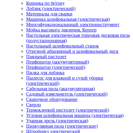
Коронка по бетону
Лобзик (электрический)
Материалы для сварки
Машинка шлифовальная (электрическая)
Многофункциональниый электроинструмент
Мойка высокого давления. Керхер
Настольная электрическая торцовая дисковая пила
(полустационарная)
Настольный шлифовальный станок
Отрезной абразивный и шлифовальный диск
Паяльный пистолет
Перфоратор (аккумуляторный)
Перфоратор (электрический)
Пилка для лобзика
Пылесос для влажной и сухой уборки
(электрический)
Сабельная пила (аккумуляторная)
Садовый измельчитель (электрический)
Сварочное оборудование
Сверло
Термоклеевой пистолет (электрический)
Угловая шлифовальная машина (электрическая)
Ударная дрель (электрическая)
Циркулярная пила (электрические)
Штроборез электрический