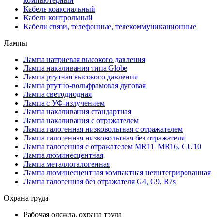
компьютерный
Кабель коаксиальный
Кабель контрольный
Кабели связи, телефонные, телекоммуникационные
Лампы
Лампа натриевая высокого давления
Лампа накаливания типа Globe
Лампа ртутная высокого давления
Лампа ртутно-вольфрамовая дуговая
Лампа светодиодная
Лампа с УФ-излучением
Лампа накаливания стандартная
Лампа накаливания с отражателем
Лампа галогенная низковольтная с отражателем
Лампа галогенная низковольтная без отражателя
Лампа галогенная с отражателем MR11, MR16, GU10
Лампа люминесцентная
Лампа металлогалогенная
Лампа люминесцентная компактная неинтегрированная
Лампа галогенная без отражателя G4, G9, R7s
Охрана труда
Рабочая одежда, охрана труда