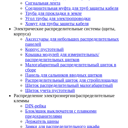
Сигнальная лента
Соединительная муфта для труб защиты кабеля
Труба для прокладки в земле
Угол трубы для электропроводки
Хомут для трубы защиты кабеля
Электрические распределительные системы (щиты,
корпуса)
Аксессуары для небольших распределительных
панелей
Корпус пустотелый
Крышка модулей для измерительных/
распределительных щитков
Малогабаритный распределительный щиток в
сборе
Панель для сальников вводных щитков
Распределительный щиток для стройплощадки
Щиток распределительный малогабаритный
Щиток учета пустотелый
Распределение электроэнергии/распределительные
клеммы
DIN-рейка
Блок/ящик выключателя с плавкими
предохранителями
Держатель шины
Замки для распределительного шкафа