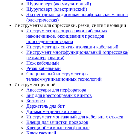
Шуруповерт (аккумуляторный)
Шуруповерт (электрический)
Эксцентриковая дисковая шлифовальная машина
(электрическая)
Инструменты для опрессовки, резки, снятия изоляции
Инструмент для опрессовки кабельных
наконечников, оконцевания проводов,
присоединения экрана
Инструмент для снятия изоляции кабельный
Инструмент многофункциональный (опрессовка/
резка/перфорация)
Нож кабельный
Резак кабельный
Специальный инструмент для
телекоммуникационных технологий
Инструмент ручной
Аксессуары для перфоратора
Бит для крестообразных винтов
Болторез
Держатель для бит
Динамометрический ключ
Инструмент монтажный для кабельных стяжек
Клещи для зачистки проводов
Клещи обжимные телефонные
Ключ гаечный