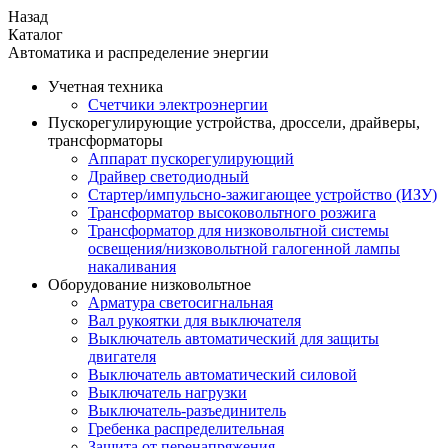
Назад
Каталог
Автоматика и распределение энергии
Учетная техника
Счетчики электроэнергии
Пускорегулирующие устройства, дроссели, драйверы,
трансформаторы
Аппарат пускорегулирующий
Драйвер светодиодный
Стартер/импульсно-зажигающее устройство (ИЗУ)
Трансформатор высоковольтного розжига
Трансформатор для низковольтной системы
освещения/низковольтной галогенной лампы
накаливания
Оборудование низковольтное
Арматура светосигнальная
Вал рукоятки для выключателя
Выключатель автоматический для защиты
двигателя
Выключатель автоматический силовой
Выключатель нагрузки
Выключатель-разъединитель
Гребенка распределительная
Защита от перенапряжения