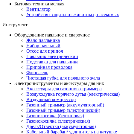
Бытовая техника мелкая
Вентилятор
Устройство защиты от животных, насекомых
Инструмент
Оборудование паяльное и сварочное
Жало паяльника
Набор паяльный
Отсос для припоя
Паяльник электрический
Подставка для паяльника
Припойная проволока
Флюс-гель
Чистящая губка для паяльного жала
Электроинструменты и аксессуары для них
Аксессуары для газонного триммера
Воздуходувка горячего дутья (электрическая)
Воздушный компрессор
Газонный триммер (аккумуляторный)
Газонный триммер (электрический)
Газонокосилка (бензиновая)
Газонокосилка (электрическая)
Дрель/Отвертка (аккумуляторная)
Кабельный барабан/ удлинитель на катушке