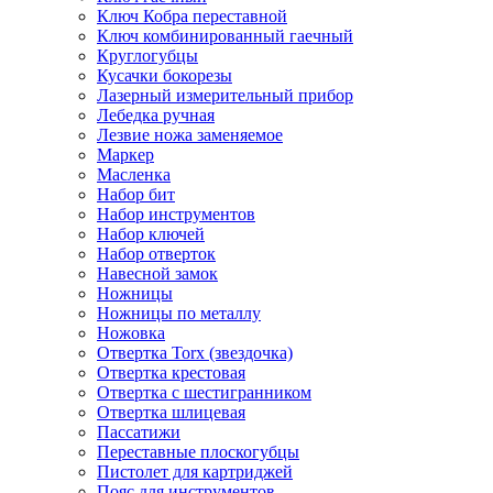
Ключ Кобра переставной
Ключ комбинированный гаечный
Круглогубцы
Кусачки бокорезы
Лазерный измерительный прибор
Лебедка ручная
Лезвие ножа заменяемое
Маркер
Масленка
Набор бит
Набор инструментов
Набор ключей
Набор отверток
Навесной замок
Ножницы
Ножницы по металлу
Ножовка
Отвертка Torx (звездочка)
Отвертка крестовая
Отвертка с шестигранником
Отвертка шлицевая
Пассатижи
Переставные плоскогубцы
Пистолет для картриджей
Пояс для инструментов