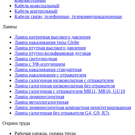
компьютерный
Кабель коаксиальный
Кабель контрольный
Кабели связи, телефонные, телекоммуникационные
Лампы
Лампа натриевая высокого давления
Лампа накаливания типа Globe
Лампа ртутная высокого давления
Лампа ртутно-вольфрамовая дуговая
Лампа светодиодная
Лампа с УФ-излучением
Лампа накаливания стандартная
Лампа накаливания с отражателем
Лампа галогенная низковольтная с отражателем
Лампа галогенная низковольтная без отражателя
Лампа галогенная с отражателем MR11, MR16, GU10
Лампа люминесцентная
Лампа металлогалогенная
Лампа люминесцентная компактная неинтегрированная
Лампа галогенная без отражателя G4, G9, R7s
Охрана труда
Рабочая одежда, охрана труда