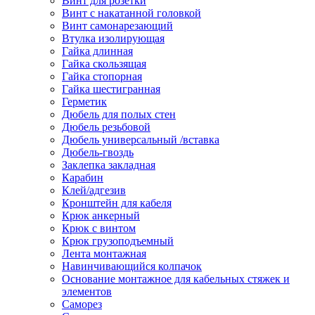
Винт для розетки
Винт с накатанной головкой
Винт самонарезающий
Втулка изолирующая
Гайка длинная
Гайка скользящая
Гайка стопорная
Гайка шестигранная
Герметик
Дюбель для полых стен
Дюбель резьбовой
Дюбель универсальный /вставка
Дюбель-гвоздь
Заклепка закладная
Карабин
Клей/адгезив
Кронштейн для кабеля
Крюк анкерный
Крюк с винтом
Крюк грузоподъемный
Лента монтажная
Навинчивающийся колпачок
Основание монтажное для кабельных стяжек и
элементов
Саморез