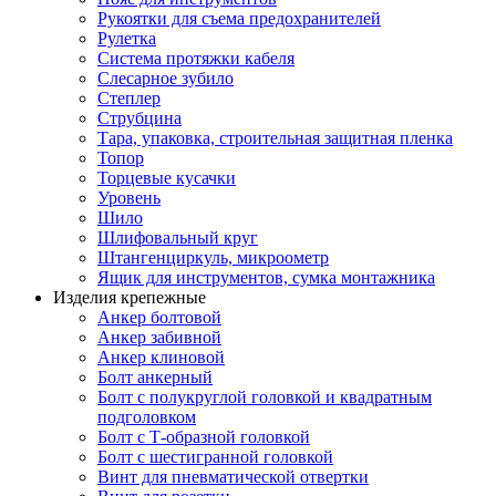
Рукоятки для съема предохранителей
Рулетка
Система протяжки кабеля
Слесарное зубило
Степлер
Струбцина
Тара, упаковка, строительная защитная пленка
Топор
Торцевые кусачки
Уровень
Шило
Шлифовальный круг
Штангенциркуль, микроометр
Ящик для инструментов, сумка монтажника
Изделия крепежные
Анкер болтовой
Анкер забивной
Анкер клиновой
Болт анкерный
Болт с полукруглой головкой и квадратным
подголовком
Болт с Т-образной головкой
Болт с шестигранной головкой
Винт для пневматической отвертки