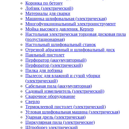
Коронка по бетону
Лобзик (электрический)
Материалы для сварки
Машинка шлифовальная (электрическая)
Многофункциональниый электроинструмент
Мойка высокого давления. Керхер
Настольная электрическая торцовая дисковая пила
(полустационарная)
Настольный шлифовальный станок
Отрезной абразивный и шлифовальный диск
Паяльный пистолет
Перфоратор (аккумуляторный)
Перфоратор (электрический)
Пилка для лобзика
Пылесос для влажной и сухой уборки
(электрический)
Сабельная пила (аккумуляторная)
Садовый измельчитель (электрический)
Сварочное оборудование
Сверло
Термоклеевой пистолет (электрический)
Угловая шлифовальная машина (электрическая)
Ударная дрель (электрическая)
Циркулярная пила (электрические)
Штроборез электрический