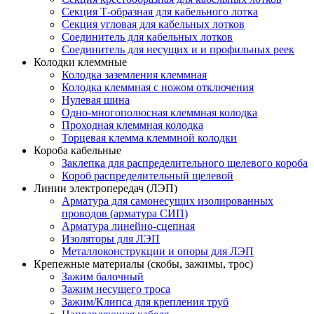
Секция Т-образная для кабельного лотка
Секция угловая для кабельных лотков
Соединитель для кабельных лотков
Соединитель для несущих и и профильных реек
Колодки клеммные
Колодка заземления клеммная
Колодка клеммная с ножом отключения
Нулевая шина
Одно-многополюсная клеммная колодка
Проходная клеммная колодка
Торцевая клемма клеммной колодки
Короба кабельные
Заклепка для распределительного щелевого короба
Короб распределительный щелевой
Линии электропередач (ЛЭП)
Арматура для самонесущих изолированных
проводов (арматура СИП)
Арматура линейно-сцепная
Изоляторы для ЛЭП
Металлоконструкции и опоры для ЛЭП
Крепежные материалы (скобы, зажимы, трос)
Зажим балочный
Зажим несущего троса
Зажим/Клипса для крепления труб