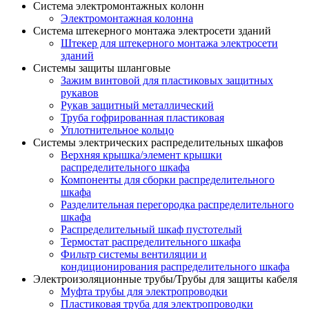
Система электромонтажных колонн
Электромонтажная колонна
Система штекерного монтажа электросети зданий
Штекер для штекерного монтажа электросети
зданий
Системы защиты шланговые
Зажим винтовой для пластиковых защитных
рукавов
Рукав защитный металлический
Труба гофрированная пластиковая
Уплотнительное кольцо
Системы электрических распределительных шкафов
Верхняя крышка/элемент крышки
распределительного шкафа
Компоненты для сборки распределительного
шкафа
Разделительная перегородка распределительного
шкафа
Распределительный шкаф пустотелый
Термостат распределительного шкафа
Фильтр системы вентиляции и
кондиционирования распределительного шкафа
Электроизоляционные трубы/Трубы для защиты кабеля
Муфта трубы для электропроводки
Пластиковая труба для электропроводки