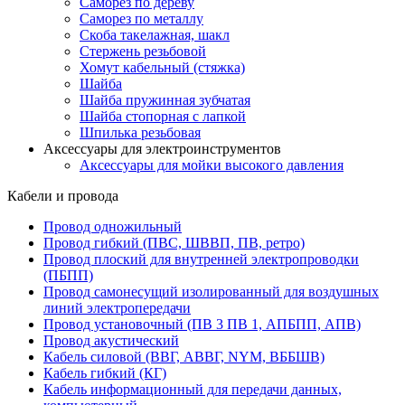
Саморез по дереву
Саморез по металлу
Скоба такелажная, шакл
Стержень резьбовой
Хомут кабельный (стяжка)
Шайба
Шайба пружинная зубчатая
Шайба стопорная с лапкой
Шпилька резьбовая
Аксессуары для электроинструментов
Аксессуары для мойки высокого давления
Кабели и провода
Провод одножильный
Провод гибкий (ПВС, ШВВП, ПВ, ретро)
Провод плоский для внутренней электропроводки
(ПБПП)
Провод самонесущий изолированный для воздушных
линий электропередачи
Провод установочный (ПВ 3 ПВ 1, АПБПП, АПВ)
Провод акустический
Кабель силовой (ВВГ, АВВГ, NYM, ВББШВ)
Кабель гибкий (КГ)
Кабель информационный для передачи данных,