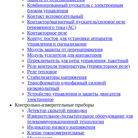
Комбинированный пускатель с электронным
блоком управления
Контакт вспомогательный
Контактор/магнитный пускатель/силовое реле
переменного тока (АС)
Контакторное реле
Корпус постов для установки аппаратов
управления и сигнализации
Модуль защиты от перенапряжения
Модуль усилителя для контакторов
Переключатель для цепи управления, пакетный
Реле контроля температуры (термисторное реле)
Реле тепловое
Стабилизаторы напряжения
Трансформатор однофазный силовой
низковольтный
Устройство управления и защиты двигателя
электронное
Контрольно-измерительные приборы
Детектор скрытой проводки
Измерительное-/испытательное оборудование для
телекоммуникационной технологии
Индикатор низкого напряжения
Клещи токоизмерительные