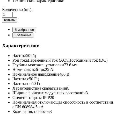
Технические характеристики
Количество (шт) :
Купить
В избранное
Сравнение
Характеристики
Частота
50 Гц
Род тока
Переменный ток (AC)/Постоянный ток (DC)
Глубина монтажа, установки
73.6 мм
Номинальный ток
25 А
Номинальное напряжение
400 В
Частота с
50 Гц
Частота по
50 Гц
Характеристика срабатывания
C
Ширина в числах модульных расстояний
3
Степень защиты IP
IP20
Номинальная отключающая способность в соответствии
с EN 60898
4.5 кА
Количество полюсов
3