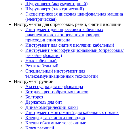
Шуруповерт (аккумуляторный)
Шуруповерт (электрический)
Эксцентриковая дисковая шлифовальная машина
(электрическая)
Инструменты для опрессовки, резки, снятия изоляции
Инструмент для опрессовки кабельных
наконечников, оконцевания проводов,
присоединения экрана
Инструмент для снятия изоляции кабельный
Инструмент многофункциональный (опрессовка/
резка/перфорация)
Нож кабельный
Резак кабельный
Специальный инструмент для
телекоммуникационных технологий
Инструмент ручной
Аксессуары для перфоратора
Бит для крестообразных винтов
Болторез
Держатель для бит
Динамометрический ключ
Инструмент монтажный для кабельных стяжек
Клещи для зачистки проводов
Клещи обжимные телефонные
Ключ гаечный