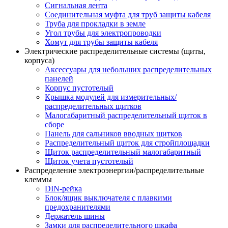
Сигнальная лента
Соединительная муфта для труб защиты кабеля
Труба для прокладки в земле
Угол трубы для электропроводки
Хомут для трубы защиты кабеля
Электрические распределительные системы (щиты,
корпуса)
Аксессуары для небольших распределительных
панелей
Корпус пустотелый
Крышка модулей для измерительных/
распределительных щитков
Малогабаритный распределительный щиток в
сборе
Панель для сальников вводных щитков
Распределительный щиток для стройплощадки
Щиток распределительный малогабаритный
Щиток учета пустотелый
Распределение электроэнергии/распределительные
клеммы
DIN-рейка
Блок/ящик выключателя с плавкими
предохранителями
Держатель шины
Замки для распределительного шкафа