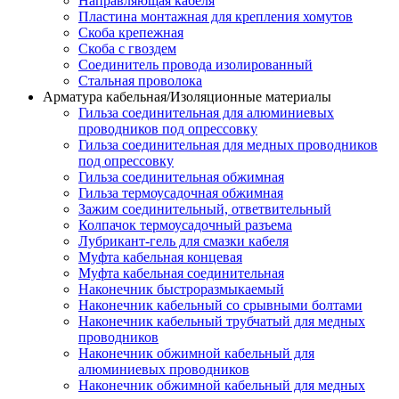
Направляющая кабеля
Пластина монтажная для крепления хомутов
Скоба крепежная
Скоба с гвоздем
Соединитель провода изолированный
Стальная проволока
Арматура кабельная/Изоляционные материалы
Гильза соединительная для алюминиевых
проводников под опрессовку
Гильза соединительная для медных проводников
под опрессовку
Гильза соединительная обжимная
Гильза термоусадочная обжимная
Зажим соединительный, ответвительный
Колпачок термоусадочный разъема
Лубрикант-гель для смазки кабеля
Муфта кабельная концевая
Муфта кабельная соединительная
Наконечник быстроразмыкаемый
Наконечник кабельный со срывными болтами
Наконечник кабельный трубчатый для медных
проводников
Наконечник обжимной кабельный для
алюминиевых проводников
Наконечник обжимной кабельный для медных