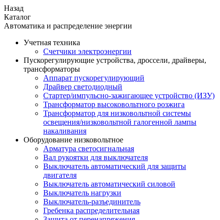
Назад
Каталог
Автоматика и распределение энергии
Учетная техника
Счетчики электроэнергии
Пускорегулирующие устройства, дроссели, драйверы,
трансформаторы
Аппарат пускорегулирующий
Драйвер светодиодный
Стартер/импульсно-зажигающее устройство (ИЗУ)
Трансформатор высоковольтного розжига
Трансформатор для низковольтной системы
освещения/низковольтной галогенной лампы
накаливания
Оборудование низковольтное
Арматура светосигнальная
Вал рукоятки для выключателя
Выключатель автоматический для защиты
двигателя
Выключатель автоматический силовой
Выключатель нагрузки
Выключатель-разъединитель
Гребенка распределительная
Защита от перенапряжения