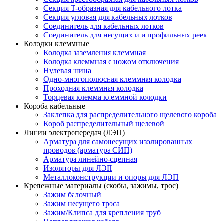
Секция Т-образная для кабельного лотка
Секция угловая для кабельных лотков
Соединитель для кабельных лотков
Соединитель для несущих и и профильных реек
Колодки клеммные
Колодка заземления клеммная
Колодка клеммная с ножом отключения
Нулевая шина
Одно-многополюсная клеммная колодка
Проходная клеммная колодка
Торцевая клемма клеммной колодки
Короба кабельные
Заклепка для распределительного щелевого короба
Короб распределительный щелевой
Линии электропередач (ЛЭП)
Арматура для самонесущих изолированных
проводов (арматура СИП)
Арматура линейно-сцепная
Изоляторы для ЛЭП
Металлоконструкции и опоры для ЛЭП
Крепежные материалы (скобы, зажимы, трос)
Зажим балочный
Зажим несущего троса
Зажим/Клипса для крепления труб