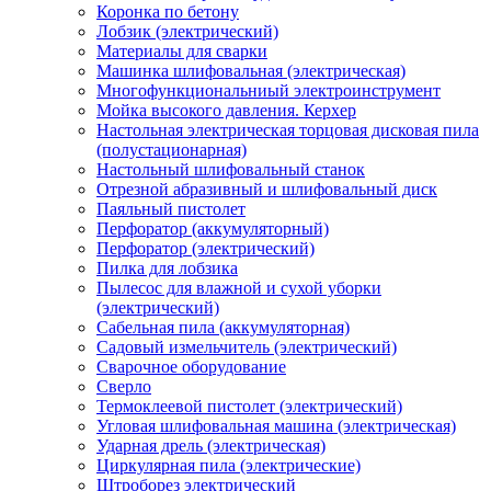
Коронка по бетону
Лобзик (электрический)
Материалы для сварки
Машинка шлифовальная (электрическая)
Многофункциональниый электроинструмент
Мойка высокого давления. Керхер
Настольная электрическая торцовая дисковая пила
(полустационарная)
Настольный шлифовальный станок
Отрезной абразивный и шлифовальный диск
Паяльный пистолет
Перфоратор (аккумуляторный)
Перфоратор (электрический)
Пилка для лобзика
Пылесос для влажной и сухой уборки
(электрический)
Сабельная пила (аккумуляторная)
Садовый измельчитель (электрический)
Сварочное оборудование
Сверло
Термоклеевой пистолет (электрический)
Угловая шлифовальная машина (электрическая)
Ударная дрель (электрическая)
Циркулярная пила (электрические)
Штроборез электрический