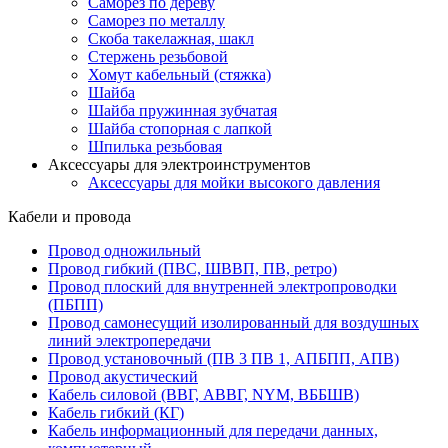
Саморез по дереву
Саморез по металлу
Скоба такелажная, шакл
Стержень резьбовой
Хомут кабельный (стяжка)
Шайба
Шайба пружинная зубчатая
Шайба стопорная с лапкой
Шпилька резьбовая
Аксессуары для электроинструментов
Аксессуары для мойки высокого давления
Кабели и провода
Провод одножильный
Провод гибкий (ПВС, ШВВП, ПВ, ретро)
Провод плоский для внутренней электропроводки
(ПБПП)
Провод самонесущий изолированный для воздушных
линий электропередачи
Провод установочный (ПВ 3 ПВ 1, АПБПП, АПВ)
Провод акустический
Кабель силовой (ВВГ, АВВГ, NYM, ВББШВ)
Кабель гибкий (КГ)
Кабель информационный для передачи данных,