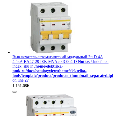
Выключатель автоматический модульный 3п D 4А
4.5кА ВА47-29 IEK MVA20-3-004-D
Notice
: Undefined
index: sku in
/home/elektrika-
nmk.ru/docs/catalog/view/theme/elektrika-
tools/template/product/products_thumbnail_separated.tpl
on line
27
1 151.68₽