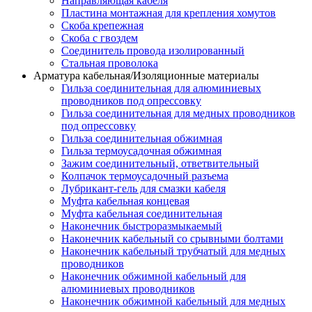
Направляющая кабеля
Пластина монтажная для крепления хомутов
Скоба крепежная
Скоба с гвоздем
Соединитель провода изолированный
Стальная проволока
Арматура кабельная/Изоляционные материалы
Гильза соединительная для алюминиевых
проводников под опрессовку
Гильза соединительная для медных проводников
под опрессовку
Гильза соединительная обжимная
Гильза термоусадочная обжимная
Зажим соединительный, ответвительный
Колпачок термоусадочный разъема
Лубрикант-гель для смазки кабеля
Муфта кабельная концевая
Муфта кабельная соединительная
Наконечник быстроразмыкаемый
Наконечник кабельный со срывными болтами
Наконечник кабельный трубчатый для медных
проводников
Наконечник обжимной кабельный для
алюминиевых проводников
Наконечник обжимной кабельный для медных