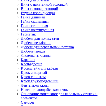
Винт для розетки
Винт с накатанной головкой
Винт самонарезающий
Втулка изолирующая
Гайка длинная
Гайка скользящая
Гайка стопорная
Гайка шестигранная
Герметик
Дюбель для полых стен
Дюбель резьбовой
Дюбель универсальный /вставка
Дюбель-гвоздь
Заклепка закладная
Карабин
Клей/адгезив
Кронштейн для кабеля
Крюк анкерный
Крюк с винтом
Крюк грузоподъемный
Лента монтажная
Навинчивающийся колпачок
Основание монтажное для кабельных стяжек и
элементов
Саморез