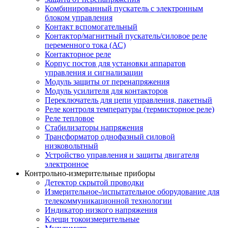
Комбинированный пускатель с электронным
блоком управления
Контакт вспомогательный
Контактор/магнитный пускатель/силовое реле
переменного тока (АС)
Контакторное реле
Корпус постов для установки аппаратов
управления и сигнализации
Модуль защиты от перенапряжения
Модуль усилителя для контакторов
Переключатель для цепи управления, пакетный
Реле контроля температуры (термисторное реле)
Реле тепловое
Стабилизаторы напряжения
Трансформатор однофазный силовой
низковольтный
Устройство управления и защиты двигателя
электронное
Контрольно-измерительные приборы
Детектор скрытой проводки
Измерительное-/испытательное оборудование для
телекоммуникационной технологии
Индикатор низкого напряжения
Клещи токоизмерительные