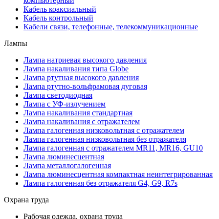
компьютерный
Кабель коаксиальный
Кабель контрольный
Кабели связи, телефонные, телекоммуникационные
Лампы
Лампа натриевая высокого давления
Лампа накаливания типа Globe
Лампа ртутная высокого давления
Лампа ртутно-вольфрамовая дуговая
Лампа светодиодная
Лампа с УФ-излучением
Лампа накаливания стандартная
Лампа накаливания с отражателем
Лампа галогенная низковольтная с отражателем
Лампа галогенная низковольтная без отражателя
Лампа галогенная с отражателем MR11, MR16, GU10
Лампа люминесцентная
Лампа металлогалогенная
Лампа люминесцентная компактная неинтегрированная
Лампа галогенная без отражателя G4, G9, R7s
Охрана труда
Рабочая одежда, охрана труда