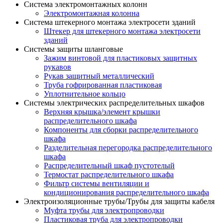
Система электромонтажных колонн
Электромонтажная колонна
Система штекерного монтажа электросети зданий
Штекер для штекерного монтажа электросети
зданий
Системы защиты шланговые
Зажим винтовой для пластиковых защитных
рукавов
Рукав защитный металлический
Труба гофрированная пластиковая
Уплотнительное кольцо
Системы электрических распределительных шкафов
Верхняя крышка/элемент крышки
распределительного шкафа
Компоненты для сборки распределительного
шкафа
Разделительная перегородка распределительного
шкафа
Распределительный шкаф пустотелый
Термостат распределительного шкафа
Фильтр системы вентиляции и
кондиционирования распределительного шкафа
Электроизоляционные трубы/Трубы для защиты кабеля
Муфта трубы для электропроводки
Пластиковая труба для электропроводки