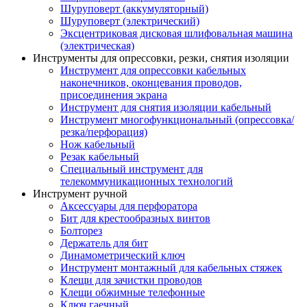
Шуруповерт (аккумуляторный)
Шуруповерт (электрический)
Эксцентриковая дисковая шлифовальная машина
(электрическая)
Инструменты для опрессовки, резки, снятия изоляции
Инструмент для опрессовки кабельных
наконечников, оконцевания проводов,
присоединения экрана
Инструмент для снятия изоляции кабельный
Инструмент многофункциональный (опрессовка/
резка/перфорация)
Нож кабельный
Резак кабельный
Специальный инструмент для
телекоммуникационных технологий
Инструмент ручной
Аксессуары для перфоратора
Бит для крестообразных винтов
Болторез
Держатель для бит
Динамометрический ключ
Инструмент монтажный для кабельных стяжек
Клещи для зачистки проводов
Клещи обжимные телефонные
Ключ гаечный