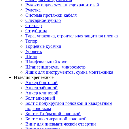
Рукоятки для съема предохранителей
Рулетка
Система протяжки кабеля
Слесарное зубило
Степлер
Струбцина
Тара, упаковка, строительная защитная пленка
Топор
Торцевые кусачки
Уровень
Шило
Шлифовальный круг
Штангенциркуль, микроометр
Ящик для инструментов, сумка монтажника
Изделия крепежные
Анкер болтовой
Анкер забивной
Анкер клиновой
Болт анкерный
Болт с полукруглой головкой и квадратным
подголовком
Болт с Т-образной головкой
Болт с шестигранной головкой
Винт для пневматической отвертки