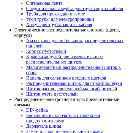
Сигнальная лента
Соединительная муфта для труб защиты кабеля
Труба для прокладки в земле
Угол трубы для электропроводки
Хомут для трубы защиты кабеля
Электрические распределительные системы (щиты,
корпуса)
Аксессуары для небольших распределительных
панелей
Корпус пустотелый
Крышка модулей для измерительных/
распределительных щитков
Малогабаритный распределительный щиток в
сборе
Панель для сальников вводных щитков
Распределительный щиток для стройплощадки
Щиток распределительный малогабаритный
Щиток учета пустотелый
Распределение электроэнергии/распределительные
клеммы
DIN-рейка
Блок/ящик выключателя с плавкими
предохранителями
Держатель шины
Замки для распределительного шкафа