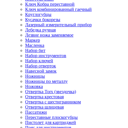
Ключ Кобра переставной
Ключ комбинированный гаечный
Круглогубцы
Кусачки бокорезы
Лазерный измерительный прибор
Лебедка ручная
Лезвие ножа заменяемое
Маркер
Масленка
Набор бит
Набор инструментов
Набор ключей
Набор отверток
Навесной замок
Ножницы
Ножницы по металлу
Ножовка
Отвертка Torx (звездочка)
Отвертка крестовая
Отвертка с шестигранником
Отвертка шлицевая
Пассатижи
Переставные плоскогубцы
Пистолет для картриджей
Пояс для инструментов