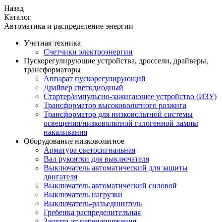
Назад
Каталог
Автоматика и распределение энергии
Учетная техника
Счетчики электроэнергии
Пускорегулирующие устройства, дроссели, драйверы,
трансформаторы
Аппарат пускорегулирующий
Драйвер светодиодный
Стартер/импульсно-зажигающее устройство (ИЗУ)
Трансформатор высоковольтного розжига
Трансформатор для низковольтной системы
освещения/низковольтной галогенной лампы
накаливания
Оборудование низковольтное
Арматура светосигнальная
Вал рукоятки для выключателя
Выключатель автоматический для защиты
двигателя
Выключатель автоматический силовой
Выключатель нагрузки
Выключатель-разъединитель
Гребенка распределительная
Защита от перенапряжения