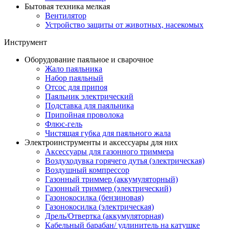
Бытовая техника мелкая
Вентилятор
Устройство защиты от животных, насекомых
Инструмент
Оборудование паяльное и сварочное
Жало паяльника
Набор паяльный
Отсос для припоя
Паяльник электрический
Подставка для паяльника
Припойная проволока
Флюс-гель
Чистящая губка для паяльного жала
Электроинструменты и аксессуары для них
Аксессуары для газонного триммера
Воздуходувка горячего дутья (электрическая)
Воздушный компрессор
Газонный триммер (аккумуляторный)
Газонный триммер (электрический)
Газонокосилка (бензиновая)
Газонокосилка (электрическая)
Дрель/Отвертка (аккумуляторная)
Кабельный барабан/ удлинитель на катушке